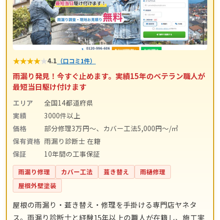
★
★
★
★
★
4.1
（口コミ1件）
雨漏り発見！今すぐ止めます。実績15年のベテラン職人が
最短当日駆け付けます
エリア
全国14都道府県
実績
3000件以上
価格
部分修理3万円～、カバー工法5,000円～/㎡
保有資格
雨漏り診断士 在籍
保証
10年間の工事保証
雨漏り修理
カバー工法
葺き替え
雨樋修理
屋根外壁塗装
屋根の雨漏り・葺き替え・修理を手掛ける専門店ヤネタ
ス。雨漏り診断士と経験15年以上の職人が在籍し、施工実