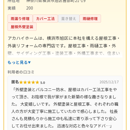
所在地
神奈川県横浜市旭区善部町21-19
実績
200
雨漏り修理
カバー工法
葺き替え
雨樋修理
屋根外壁塗装
アカハイホームは、横浜市旭区に本社を構える屋根工事・
外装リフォームの専門店です。屋根工事・雨樋工事・外
壁、サイディング工事・塗装工事・外構工事まで、住まい
の外まわり全般をワンストップで手掛けています。施工は
もっと見る
代表の吉良誠晃氏自身が責任を持って行い、下請けに任せ
利用者の口コミ
ない体制で品質を守っているのが特徴。対人・対物賠償責
★
★
★
★
★
匿名
2025/12/17
5.0
任保険（AIG損保の工事保険）に加入しており、万一の備
「外壁塗装とバルコニー防水、屋根はカバー工法工事をや
えも明確です。無料点検・無料ヒアリング・無料お見積も
って頂き、お陰様で我が家がまた新築の様な趣きなりまし
りに対応し、営業時間は9時〜18時（不定休）。横浜市・
た。 大変嬉しいです。 外壁塗装と屋根工事、それぞれの職
川崎市・相模原市をはじめ神奈川県全域（33市町村）と東
人の方が大変丁寧に施工していたので感心しました。 社長
京都23区で対応しています。
さんも見積もりから施工中も私達に寄り添って下さり安心
してお任せ出来ました。 迅速な対応と色々なアドバ…」