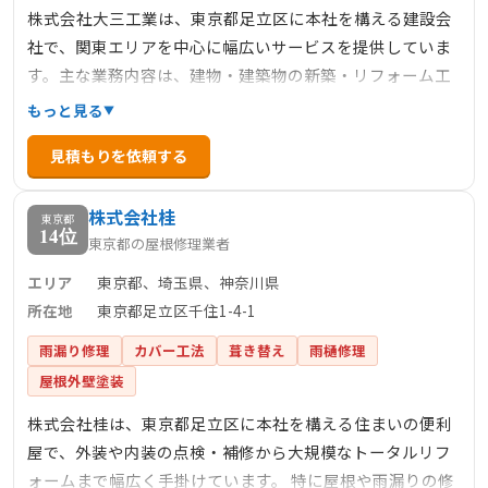
株式会社大三工業は、東京都足立区に本社を構える建設会
社で、関東エリアを中心に幅広いサービスを提供していま
す。主な業務内容は、建物・建築物の新築・リフォーム工
事、水道・衛生設備工事、土木工事、冷暖房空調工事、公
もっと見る
共工事、消防設備工事など多岐にわたります。特に「住ま
見積もりを依頼する
いのレスキュー隊」として、365日無休で住まいのトラブル
に迅速かつ丁寧に対応しており、安心・安全・低価格での
株式会社桂
サービス提供を心掛けています。
東京都
14位
東京都の屋根修理業者
エリア
東京都、埼玉県、神奈川県
所在地
東京都足立区千住1-4-1
雨漏り修理
カバー工法
葺き替え
雨樋修理
屋根外壁塗装
株式会社桂は、東京都足立区に本社を構える住まいの便利
屋で、外装や内装の点検・補修から大規模なトータルリフ
ォームまで幅広く手掛けています。 特に屋根や雨漏りの修