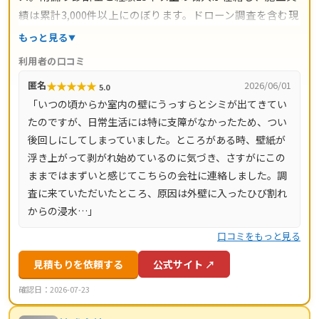
績は累計3,000件以上にのぼります。ドローン調査を含む現
地調査・お見積り・出張費は無料。瓦ずれ直し1,500円〜/
もっと見る
㎡、スレート交換5,000円〜/枚、屋根葺き替え9,800円〜/
利用者の口コミ
㎡と料金の目安が明確で、自社職人の直接施工により中間
★
★
★
★
★
匿名
2026/06/01
5.0
マージンがかかりません。施工後は10年間の工事保証付
「いつの頃からか室内の壁にうっすらとシミが出てきてい
き。東京都・神奈川県・埼玉県・千葉県・茨城県・栃木
たのですが、日常生活には特に支障がなかったため、つい
県・群馬県など全国14都道府県に対応し、LINE・メールは
後回しにしてしまっていました。ところがある時、壁紙が
24時間受付、最短当日にお伺いします。
浮き上がって剥がれ始めているのに気づき、さすがにこの
ままではまずいと感じてこちらの会社に連絡しました。調
査に来ていただいたところ、原因は外壁に入ったひび割れ
からの浸水…」
口コミをもっと見る
見積もりを依頼する
公式サイト ↗
確認日：2026-07-23