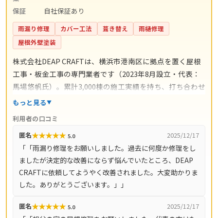
保証
自社保証あり
雨漏り修理
カバー工法
葺き替え
雨樋修理
屋根外壁塗装
株式会社DEAP CRAFTは、横浜市港南区に拠点を置く屋根
工事・板金工事の専門業者です（2023年8月設立・代表：
馬場悠帆氏）。累計3,000棟の施工実績を持ち、打ち合わせ
からアフターサポートまで自社スタッフが一貫対応。仲介
もっと見る
コストを抑えた適正価格と自社保証を掲げています。料金
利用者の口コミ
の目安は雨漏り修理3万円〜、屋根の部分補修5万円〜、棟
★
★
★
★
★
匿名
2025/12/17
5.0
板金交換10万円〜、屋根カバー工法80万円〜、葺き替え
「「雨漏り修理をお願いしました。過去に何度か修理をし
100万円〜。現地調査・お見積り・ご相談は無料で、最短
ましたが決定的な改善にならず悩んでいたところ、DEAP
即日対応も可能です（営業時間8時〜18時・月〜土）。対
CRAFTに依頼してようやく改善されました。大変助かりま
応エリアは神奈川県全域（33市町村）と東京都全域（23
した。ありがとうございます。」」
区・多摩地域）です。
★
★
★
★
★
匿名
2025/12/17
5.0