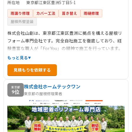
所在地
東京都江東区豊洲5丁目5-1
雨漏り修理
カバー工法
葺き替え
雨樋修理
屋根外壁塗装
株式会社山創は、東京都江東区豊洲に拠点を構える屋根リ
フォーム専門会社です。完全自社施工を徹底しており、経
験豊富な職人が「For You」の精神で施工を行っています。
これにより、高品質なリフォームを適正価格で提供し、お
もっと見る
客様の満足度向上に努めています。主な業務内容は、屋根
見積もりを依頼する
工事、外壁工事、防水工事など多岐にわたり、住宅の外装
に関する幅広いニーズに対応しています。詳細なサービス
株式会社ホームテックワン
内容や施工事例については、公式サイトをご覧ください。
東京都
9位
東京都の屋根修理業者