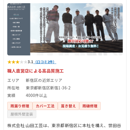
★
★
★
★
★
3.1
（口コミ2件）
職人直営店による高品質施工
エリア
新宿区の近郊エリア
所在地
東京都新宿区新宿1-36-2
実績
4000件以上
雨漏り修理
カバー工法
葺き替え
雨樋修理
屋根外壁塗装
株式会社 山田工芸は、東京都新宿区に本社を構え、世田谷