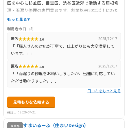
区を中心に杉並区、目黒区、渋谷区近郊で活動する屋根修
理・雨漏り修理の専門業者です。創業以来20年以上にわた
り、「何をすればお客様にとって最善なのか？」を追求
もっと見る
し、スタッフ全員がお客様に喜んでいただけることを第一
利用者の口コミ
に考えてきました。これまでに4000件以上の施工実績を持
★
★
★
★
★
匿名
2025/12/17
5.0
ち、職人直営店として、打ち合わせから施工まで全て自社
「「職人さんの対応が丁寧で、仕上がりにも大変満足して
の熟練職人が対応しています。これにより、高品質な施工
います。」」
とスピーディーな意思疎通を実現し、お客様からの信頼を
得ています。
★
★
★
★
★
匿名
2025/12/17
5.0
「「雨漏りの修理をお願いしましたが、迅速に対応してい
ただき助かりました。」」
口コミをもっと見る
見積もりを依頼する
確認日：2026-07-21
すまいるーふ（住まいDesign）
東京都