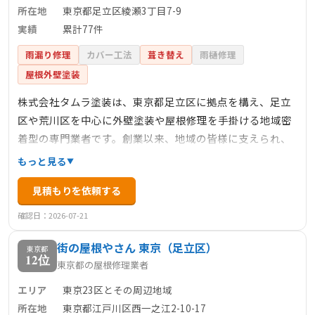
所在地
東京都足立区綾瀬3丁目7-9
実績
累計77件
雨漏り修理
カバー工法
葺き替え
雨樋修理
屋根外壁塗装
株式会社タムラ塗装は、東京都足立区に拠点を構え、足立
区や荒川区を中心に外壁塗装や屋根修理を手掛ける地域密
着型の専門業者です。創業以来、地域の皆様に支えられ、
累計77件の施工実績を誇ります。主なサービスとして、外
もっと見る
壁塗装、屋根塗装、屋根修理（葺き替え）、防水・シーリ
見積もりを依頼する
ング工事、アパート・マンション塗装など、多岐にわたる
施工を提供しています。特に、カラーシミュレーションや
確認日：2026-07-21
ドローンを活用した屋根調査を導入し、最新技術を駆使し
街の屋根やさん 東京（足立区）
た高品質な施工を実現しています。
東京都
12位
東京都の屋根修理業者
エリア
東京23区とその周辺地域
所在地
東京都江戸川区西一之江2-10-17