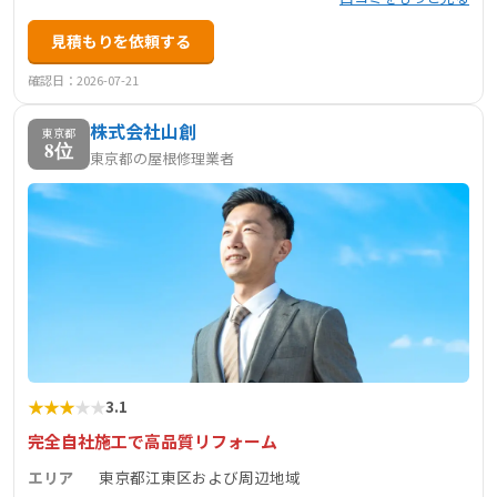
見積もりを依頼する
確認日：2026-07-21
株式会社山創
東京都
8位
東京都の屋根修理業者
★
★
★
★
★
3.1
完全自社施工で高品質リフォーム
エリア
東京都江東区および周辺地域