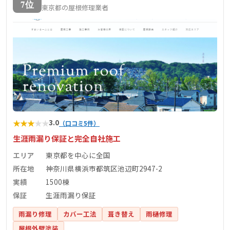
7位
東京都の屋根修理業者
★
★
★
★
★
3.0
（口コミ5件）
生涯雨漏り保証と完全自社施工
エリア
東京都を中心に全国
所在地
神奈川県横浜市都筑区池辺町2947-2
実績
1500棟
保証
生涯雨漏り保証
雨漏り修理
カバー工法
葺き替え
雨樋修理
屋根外壁塗装