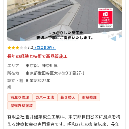
★
★
★
★
★
3.2
（口コミ2件）
長年の経験と技術で高品質施工
エリア
東京都、神奈川県
所在地
東京都世田谷区太子堂3丁目27-1
設立・創
創業昭和27年
業
雨漏り修理
カバー工法
葺き替え
雨樋修理
屋根外壁塗装
有限会社 菅井建築板金工業は、東京都世田谷区に拠点を構
える建築板金の専門業者です。昭和27年の創業以来、長年