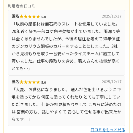
格者が在籍。屋根修理・屋根塗装・外壁塗装・雨漏り修理
利用者の口コミ
から内装リフォームまで、住まい全般に対応します。自社
★
★
★
★
★
匿名
2025/12/17
5.0
一貫工事体制で中間マージンをカットし、高品質な施工を
「以前の屋根材は無石綿のスレートを使用していました。
適正価格で提供。現場調査は無料で、業界最長クラスの30
20年近く経ち一部コケ色や欠損が出ていました。雨漏り等
年保証も用意されています。川崎市（麻生区・多摩区・高
は全くありませんでしたが、今後の居住を考えて30年保証
津区・宮前区・中原区）を中心に、横浜市青葉区・町田
のジンカリウム鋼板のカバーをすることにしました。3社
市・稲城市・調布市・狛江市・府中市など幅広いエリアに
から見積もりを取り一番安かったライズホームに施工して
対応しています。
貰いました。仕事の段取りを含め、職人さんの技量が高く
とても…」
★
★
★
★
★
匿名
2025/12/17
5.0
「大変、お世話になりました。 選んだ色を出せるように 下
地を塗ってから 何回も塗ってくれたり とても丁寧にしてい
ただきました。 何軒か相見積もりをして こちらに決めたの
は 営業の方も、話しやすくて 安心して任せる事が出来たか
らです。」
口コミをもっと見る