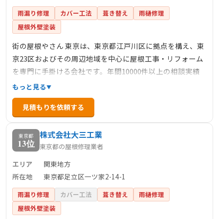
雨漏り修理
カバー工法
葺き替え
雨樋修理
屋根外壁塗装
街の屋根やさん 東京は、東京都江戸川区に拠点を構え、東
京23区およびその周辺地域を中心に屋根工事・リフォーム
を専門に手掛ける会社です。年間10000件以上の相談実績
を持ち、雨漏り解決の豊富な経験があります。主なサービ
もっと見る
スとして、屋根葺き替え、カバー工法、屋根塗装、防水工
見積もりを依頼する
事など多岐にわたる施工を提供しています。公式サイトで
は、施工事例や利用者の声が多数掲載されており、信頼性
株式会社大三工業
の高さが伺えます。
東京都
13位
東京都の屋根修理業者
エリア
関東地方
所在地
東京都足立区一ツ家2-14-1
雨漏り修理
カバー工法
葺き替え
雨樋修理
屋根外壁塗装