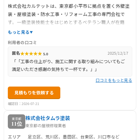
株式会社カルテットは、東京都小平市に拠点を置く外壁塗
装・屋根塗装・防水工事・リフォーム工事の専門会社で
す。一級塗装技能士をはじめとするベテラン職人が在籍
し、完全自社施工にこだわっています。訪問診断や見積も
もっと見る
りは無料で行い、建物診断書の作成も提供しています。公
利用者の口コミ
式サイトには多数の施工事例が掲載されており、施工の品
★
★
★
★
★
匿名
2025/12/17
5.0
質や実績を確認できます。
「「工事の仕上がり、施工に関する取り組みについてもご
満足いただき感謝の気持ちで一杯です。」」
口コミをもっと見る
見積もりを依頼する
確認日：2026-07-21
株式会社タムラ塗装
東京都
11位
東京都の屋根修理業者
エリア
足立区、荒川区、墨田区、台東区、川口市など