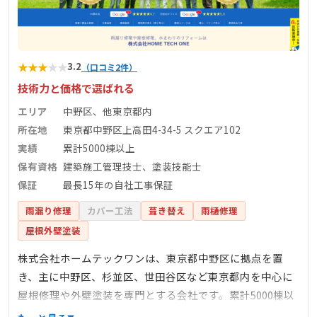
★
★
★
★
★
3.2
（口コミ2件）
技術力と価格で選ばれる
エリア
中野区、他東京都内
所在地
東京都中野区上高田4-34-5 スクエア102
実績
累計5000棟以上
保有資格
建築施工管理技士、塗装技能士
保証
最長15年の自社工事保証
雨漏り修理
カバー工法
葺き替え
雨樋修理
屋根外壁塗装
株式会社ホームテックワンは、東京都中野区に拠点を置
き、主に中野区、杉並区、世田谷区など東京都内を中心に
屋根修理や外壁塗装を専門とする会社です。累計5000棟以
上の施工実績を持ち、建築施工管理技士や塗装技能士など