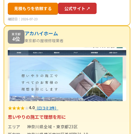
見積もりを依頼する
公式サイト ↗
確認日：2026-07-23
アカハイホーム
東京都
4位
東京都の屋根修理業者
★
★
★
★
★
4.0
（口コミ2件）
思いやりの施工で理想を形に
エリア
神奈川県全域・東京都23区