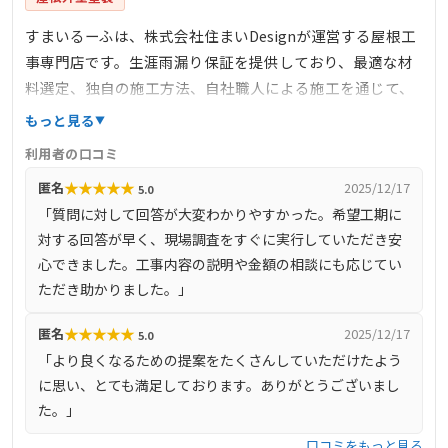
すまいるーふは、株式会社住まいDesignが運営する屋根工
事専門店です。生涯雨漏り保証を提供しており、最適な材
料選定、独自の施工方法、自社職人による施工を通じて、
雨漏りしない住まいの安心を提供しています。完全自社施
もっと見る
工により、下請け業者を介さず、自社で職人を育成し、責
利用者の口コミ
任を持って施工を行っています。また、しつこい営業を一
★
★
★
★
★
匿名
2025/12/17
5.0
切行わず、お客様のご要望に沿った最善の提案を心掛けて
「質問に対して回答が大変わかりやすかった。希望工期に
います。
対する回答が早く、現場調査をすぐに実行していただき安
心できました。工事内容の説明や金額の相談にも応じてい
ただき助かりました。」
★
★
★
★
★
匿名
2025/12/17
5.0
「より良くなるための提案をたくさんしていただけたよう
に思い、とても満足しております。ありがとうございまし
た。」
口コミをもっと見る