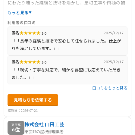
にわたり培った経験と技術を活かし、屋根工事や雨樋の補
修・交換、外装サイディング、塗装、リフォームなど、建
もっと見る
築板金全般の業務を手掛けています。特に、ステンレスや
利用者の口コミ
ガルバリウム鋼板、波板、カラーベストなどの屋根材を使
★
★
★
★
★
匿名
2025/12/17
5.0
用した屋根の張り替え・葺き替え工事を得意とし、お客様
「「長年の経験と技術で安心して任せられました。仕上が
のご要望にプラスアルファの提案を行うことで、高品質な
りも満足しています。」」
施工を提供しています。自社施工による安心感と、親切・
丁寧な対応で、多くのお客様から信頼を得ています。
★
★
★
★
★
匿名
2025/12/17
5.0
「「親切・丁寧な対応で、細かな要望にも応えていただき
ました。」」
口コミをもっと見る
見積もりを依頼する
確認日：2026-07-21
株式会社 山田工芸
東京都
6位
東京都の屋根修理業者