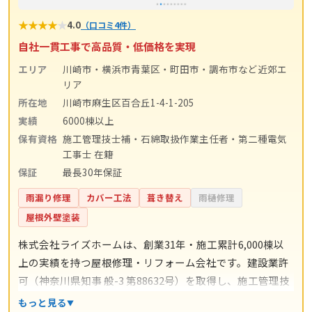
★
★
★
★
★
4.0
（口コミ4件）
自社一貫工事で高品質・低価格を実現
エリア
川崎市・横浜市青葉区・町田市・調布市など近郊エ
リア
所在地
川崎市麻生区百合丘1-4-1-205
実績
6000棟以上
保有資格
施工管理技士補・石綿取扱作業主任者・第二種電気
工事士 在籍
保証
最長30年保証
雨漏り修理
カバー工法
葺き替え
雨樋修理
屋根外壁塗装
株式会社ライズホームは、創業31年・施工累計6,000棟以
上の実績を持つ屋根修理・リフォーム会社です。建設業許
可（神奈川県知事 般-3 第88632号）を取得し、施工管理技
士補・石綿取扱作業主任者・第二種電気工事士などの有資
もっと見る