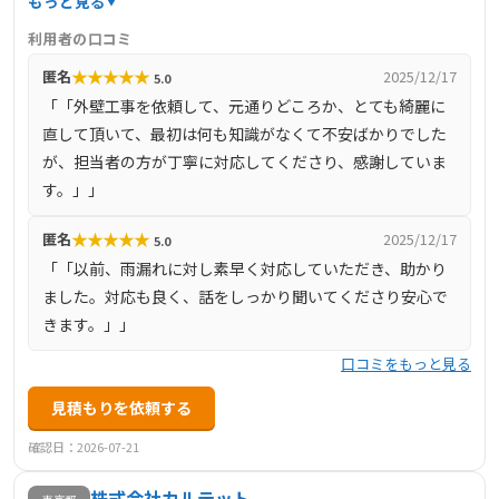
もっと見る
の有資格者が在籍しています。自社施工により中間マージ
利用者の口コミ
ンを排除し、低価格で高品質なサービスを提供していま
★
★
★
★
★
匿名
2025/12/17
5.0
す。さらに、国土交通大臣指定のJIOリフォーム瑕疵保険や
「「外壁工事を依頼して、元通りどころか、とても綺麗に
最長15年の自社工事保証、メーカー保証のトリプル保証を
直して頂いて、最初は何も知識がなくて不安ばかりでした
提供しており、施工後も長期にわたり安心です。
が、担当者の方が丁寧に対応してくださり、感謝していま
す。」」
★
★
★
★
★
匿名
2025/12/17
5.0
「「以前、雨漏れに対し素早く対応していただき、助かり
ました。対応も良く、話をしっかり聞いてくださり安心で
きます。」」
口コミをもっと見る
見積もりを依頼する
確認日：2026-07-21
株式会社カルテット