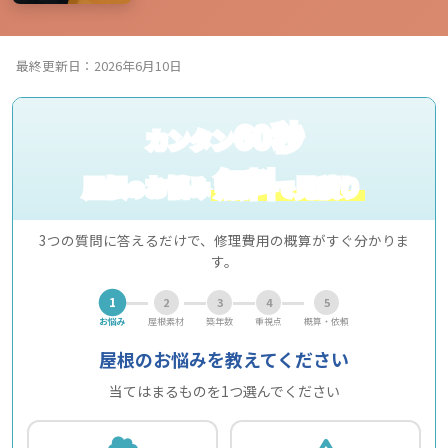
最終更新日：2026年6月10日
60秒
カンタン
無料
屋根
お悩み
見積り
の
で
3つの質問に答えるだけで、修理費用の概算がすぐ分かりま
す。
1
2
3
4
5
お悩み
屋根素材
築年数
重視点
概算・依頼
屋根のお悩みを教えてください
当てはまるものを1つ選んでください