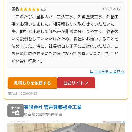
★
★
★
★
★
匿名
2025/12/17
5.0
「このたび、屋根カバー工法工事、外壁塗装工事、外構工
事をお願いしました。相見積もりを取らせていただいた
際、他社と比較して価格帯が非常に分かりやすく、納得の
いく説明をしていただけたため、貴社にお願いすることを
決めました。特に、社長様自ら丁寧にご対応いただき、こ
ちらの質問や要望にも親身になってお答えいただけたこと
が非常に印象…」
口コミをもっと見る
見積もりを依頼する
公式サイト ↗
確認日：2026-07-23
有限会社 菅井建築板金工業
東京都
5位
東京都の屋根修理業者