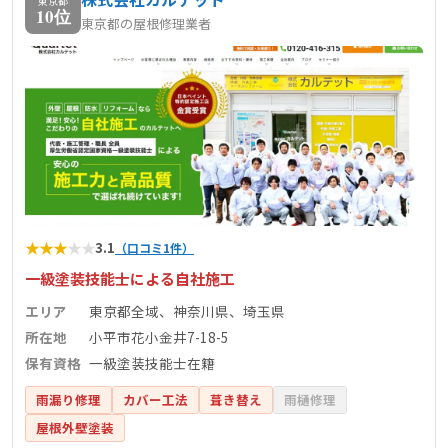
東京都
10位
東京都の屋根修理業者
★
★
★
★
★
3.1
（口コミ1件）
一級塗装技能士による自社施工
エリア
東京都全域、神奈川県、埼玉県
所在地
小平市花小金井7-18-5
保有資格
一級塗装技能士在籍
雨漏り修理
カバー工法
葺き替え
雨樋修理
屋根外壁塗装