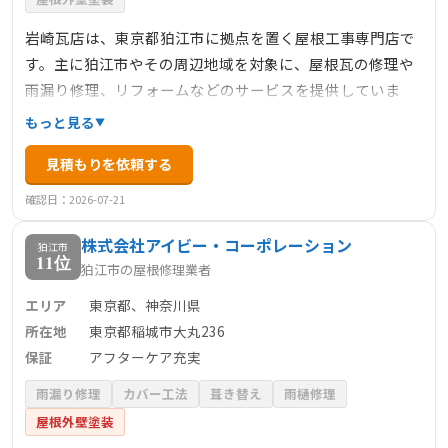
岩崎瓦店は、東京都狛江市に拠点を置く屋根工事専門店で
す。主に狛江市やその周辺地域を対象に、屋根瓦の修理や
雨漏り修理、リフォームなどのサービスを提供していま
す。お客様のご予算やご要望に応じて、適切なアドバイス
もっと見る
やプランを提案し、無理のない施工を心掛けています。見
見積もりを依頼する
積もりや相談は無料で、アフターケアも万全です。屋根に
関するお悩みや不安がある方は、ぜひ岩崎瓦店にご相談く
確認日：2026-07-21
ださい。
株式会社アイビー・コーポレーション
狛江市
11位
狛江市の屋根修理業者
エリア
東京都、神奈川県
所在地
東京都稲城市大丸236
保証
アフターケア充実
雨漏り修理
カバー工法
葺き替え
雨樋修理
屋根外壁塗装