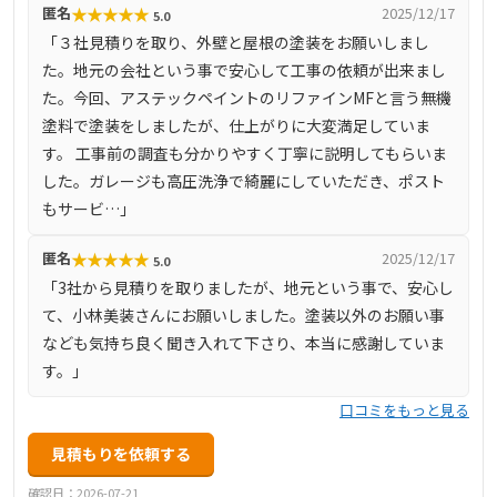
★
★
★
★
★
匿名
2025/12/17
5.0
現場に対して丁寧な対応を心掛けています。お客様からの
「３社見積りを取り、外壁と屋根の塗装をお願いしまし
信頼も厚く、「最後まで責任を持って仕上げて下さった」
た。地元の会社という事で安心して工事の依頼が出来まし
などの口コミが寄せられています。外壁塗装や屋根塗装、
た。今回、アステックペイントのリファインMFと言う無機
防水工事など、住まいの外装に関する幅広いサービスを提
塗料で塗装をしましたが、仕上がりに大変満足していま
供しており、無料診断も実施中です。
す。 工事前の調査も分かりやすく丁寧に説明してもらいま
した。ガレージも高圧洗浄で綺麗にしていただき、ポスト
もサービ…」
★
★
★
★
★
匿名
2025/12/17
5.0
「3社から見積りを取りましたが、地元という事で、安心し
て、小林美装さんにお願いしました。塗装以外のお願い事
なども気持ち良く聞き入れて下さり、本当に感謝していま
す。」
口コミをもっと見る
見積もりを依頼する
確認日：2026-07-21