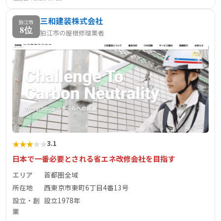
三和建装株式会社
狛江市
8位
狛江市の屋根修理業者
★
★
★
★
★
3.1
日本で一番必要とされる省エネ改修会社を目指す
エリア
首都圏全域
所在地
西東京市東町6丁目4番13号
設立・創
設立1978年
業