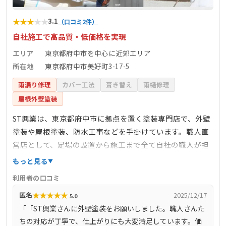
★
★
★
★
★
3.1
（口コミ2件）
自社施工で高品質・低価格を実現
エリア
東京都府中市を中心に近郊エリア
所在地
東京都府中市美好町3-17-5
雨漏り修理
カバー工法
葺き替え
雨樋修理
屋根外壁塗装
ST興業は、東京都府中市に拠点を置く塗装専門店で、外壁
塗装や屋根塗装、防水工事などを手掛けています。職人直
営店として、足場の設置から施工まで全て自社の職人が担
当し、下請け業者を介さないことで中間マージンを排除
もっと見る
し、適正価格での施工を提供しています。施工品質に徹底
利用者の口コミ
的にこだわり、外壁や屋根の塗装を通じて、長期間安心し
★
★
★
★
★
匿名
2025/12/17
5.0
て住める住環境を提供することを目指しています。お客様
「「ST興業さんに外壁塗装をお願いしました。職人さんた
とのコミュニケーションを重視し、工事の進捗状況を日々
ちの対応が丁寧で、仕上がりにも大変満足しています。価
報告することで、不安や疑問を解消し、信頼関係を築いて