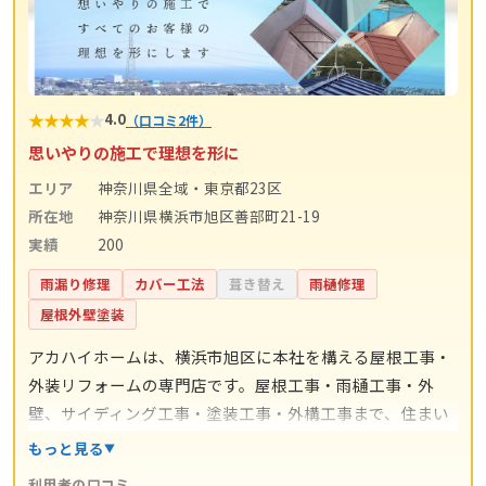
★
★
★
★
★
4.0
（口コミ2件）
思いやりの施工で理想を形に
エリア
神奈川県全域・東京都23区
所在地
神奈川県横浜市旭区善部町21-19
実績
200
雨漏り修理
カバー工法
葺き替え
雨樋修理
屋根外壁塗装
アカハイホームは、横浜市旭区に本社を構える屋根工事・
外装リフォームの専門店です。屋根工事・雨樋工事・外
壁、サイディング工事・塗装工事・外構工事まで、住まい
の外まわり全般をワンストップで手掛けています。施工は
もっと見る
代表の吉良誠晃氏自身が責任を持って行い、下請けに任せ
利用者の口コミ