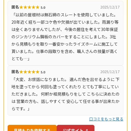
から内装リフォームまで、住まい全般に対応します。自社
★
★
★
★
★
匿名
2025/12/17
5.0
一貫工事体制で中間マージンをカットし、高品質な施工を
「以前の屋根材は無石綿のスレートを使用していました。
適正価格で提供。現場調査は無料で、業界最長クラスの30
20年近く経ち一部コケ色や欠損が出ていました。雨漏り等
年保証も用意されています。川崎市（麻生区・多摩区・高
は全くありませんでしたが、今後の居住を考えて30年保証
津区・宮前区・中原区）を中心に、横浜市青葉区・町田
のジンカリウム鋼板のカバーをすることにしました。3社
市・稲城市・調布市・狛江市・府中市など幅広いエリアに
から見積もりを取り一番安かったライズホームに施工して
対応しています。
貰いました。仕事の段取りを含め、職人さんの技量が高く
とても…」
★
★
★
★
★
匿名
2025/12/17
5.0
「大変、お世話になりました。 選んだ色を出せるように 下
地を塗ってから 何回も塗ってくれたり とても丁寧にしてい
ただきました。 何軒か相見積もりをして こちらに決めたの
は 営業の方も、話しやすくて 安心して任せる事が出来たか
らです。」
口コミをもっと見る
見積もりを依頼する
公式サイト ↗