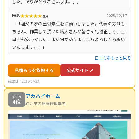
した。ありがとうございます。」」
区・多摩地域）です。
★
★
★
★
★
匿名
2025/12/17
5.0
「「祖父の家の屋根修理をお願いしました。代表の方はも
ちろん、作業して頂いた職人さんが皆さん礼儀正しく、工
事中も安心でした。また何かありましたらよろしくお願い
いたします。」」
口コミをもっと見る
見積もりを依頼する
公式サイト ↗
確認日：2026-07-23
アカハイホーム
狛江市
4位
狛江市の屋根修理業者