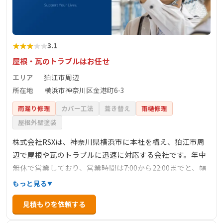
★
★
★
★
★
3.1
屋根・瓦のトラブルはお任せ
エリア
狛江市周辺
所在地
横浜市神奈川区金港町6-3
雨漏り修理
カバー工法
葺き替え
雨樋修理
屋根外壁塗装
株式会社RSXは、神奈川県横浜市に本社を構え、狛江市周
辺で屋根や瓦のトラブルに迅速に対応する会社です。年中
無休で営業しており、営業時間は7:00から22:00までと、幅
広い時間帯で対応しています。現地調査や見積もりは無料
もっと見る
で提供しており、壊れた箇所のみの修理にも対応している
見積もりを依頼する
ため、費用を抑えたい方にも適しています。詳細な施工事
例や料金に関する情報は公開されていませんが、迅速かつ