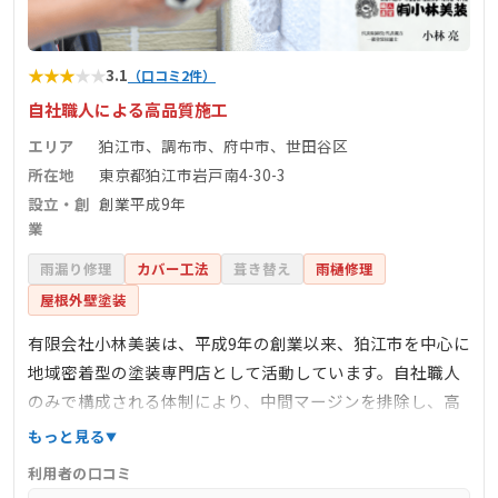
★
★
★
★
★
3.1
（口コミ2件）
自社職人による高品質施工
エリア
狛江市、調布市、府中市、世田谷区
所在地
東京都狛江市岩戸南4-30-3
設立・創
創業平成9年
業
雨漏り修理
カバー工法
葺き替え
雨樋修理
屋根外壁塗装
有限会社小林美装は、平成9年の創業以来、狛江市を中心に
地域密着型の塗装専門店として活動しています。自社職人
のみで構成される体制により、中間マージンを排除し、高
品質な施工を適正価格で提供しています。特に下地処理に
もっと見る
注力し、塗料の密着性を高めることで、長持ちする塗装を
利用者の口コミ
実現しています。また、施工エリアを限定することで、各