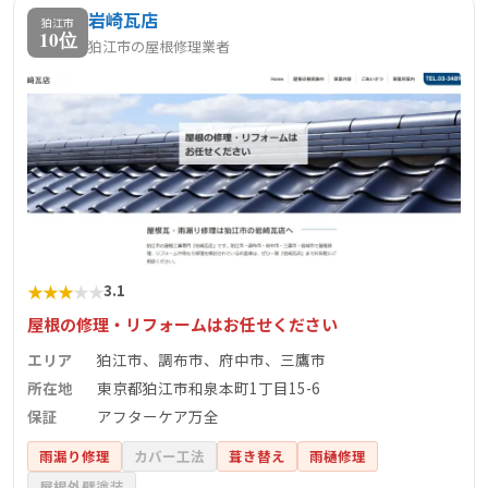
岩崎瓦店
柔軟な対応が特徴です。
狛江市
10位
狛江市の屋根修理業者
★
★
★
★
★
3.1
屋根の修理・リフォームはお任せください
エリア
狛江市、調布市、府中市、三鷹市
所在地
東京都狛江市和泉本町1丁目15-6
保証
アフターケア万全
雨漏り修理
カバー工法
葺き替え
雨樋修理
屋根外壁塗装