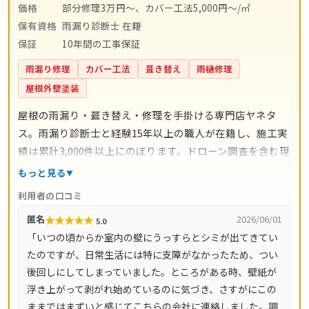
価格
部分修理3万円～、カバー工法5,000円～/㎡
保有資格
雨漏り診断士 在籍
保証
10年間の工事保証
雨漏り修理
カバー工法
葺き替え
雨樋修理
屋根外壁塗装
屋根の雨漏り・葺き替え・修理を手掛ける専門店ヤネタ
ス。雨漏り診断士と経験15年以上の職人が在籍し、施工実
績は累計3,000件以上にのぼります。ドローン調査を含む現
地調査・お見積り・出張費は無料。瓦ずれ直し1,500円〜/
もっと見る
㎡、スレート交換5,000円〜/枚、屋根葺き替え9,800円〜/
利用者の口コミ
㎡と料金の目安が明確で、自社職人の直接施工により中間
★
★
★
★
★
匿名
2026/06/01
5.0
マージンがかかりません。施工後は10年間の工事保証付
「いつの頃からか室内の壁にうっすらとシミが出てきてい
き。東京都・神奈川県・埼玉県・千葉県・茨城県・栃木
たのですが、日常生活には特に支障がなかったため、つい
県・群馬県など全国14都道府県に対応し、LINE・メールは
後回しにしてしまっていました。ところがある時、壁紙が
24時間受付、最短当日にお伺いします。
浮き上がって剥がれ始めているのに気づき、さすがにこの
ままではまずいと感じてこちらの会社に連絡しました。調