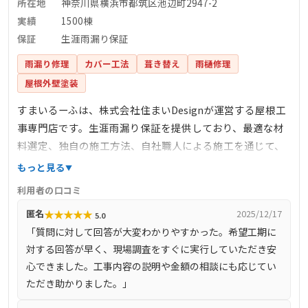
所在地
神奈川県横浜市都筑区池辺町2947-2
実績
1500棟
保証
生涯雨漏り保証
雨漏り修理
カバー工法
葺き替え
雨樋修理
屋根外壁塗装
すまいるーふは、株式会社住まいDesignが運営する屋根工
事専門店です。生涯雨漏り保証を提供しており、最適な材
料選定、独自の施工方法、自社職人による施工を通じて、
雨漏りしない住まいの安心を提供しています。完全自社施
もっと見る
工により、下請け業者を介さず、自社で職人を育成し、責
利用者の口コミ
任を持って施工を行っています。また、しつこい営業を一
★
★
★
★
★
匿名
2025/12/17
5.0
切行わず、お客様のご要望に沿った最善の提案を心掛けて
「質問に対して回答が大変わかりやすかった。希望工期に
います。
対する回答が早く、現場調査をすぐに実行していただき安
心できました。工事内容の説明や金額の相談にも応じてい
ただき助かりました。」