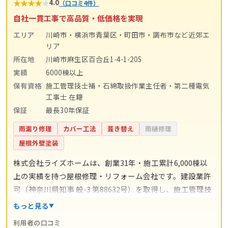
★
★
★
★
★
4.0
（口コミ4件）
自社一貫工事で高品質・低価格を実現
エリア
川崎市・横浜市青葉区・町田市・調布市など近郊エ
リア
所在地
川崎市麻生区百合丘1-4-1-205
実績
6000棟以上
保有資格
施工管理技士補・石綿取扱作業主任者・第二種電気
工事士 在籍
保証
最長30年保証
雨漏り修理
カバー工法
葺き替え
雨樋修理
屋根外壁塗装
株式会社ライズホームは、創業31年・施工累計6,000棟以
上の実績を持つ屋根修理・リフォーム会社です。建設業許
可（神奈川県知事 般-3 第88632号）を取得し、施工管理技
士補・石綿取扱作業主任者・第二種電気工事士などの有資
もっと見る
格者が在籍。屋根修理・屋根塗装・外壁塗装・雨漏り修理
利用者の口コミ