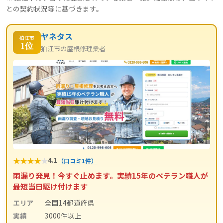
との契約状況等に基づきます。
ヤネタス
狛江市
1位
狛江市の屋根修理業者
★
★
★
★
★
4.1
（口コミ1件）
雨漏り発見！今すぐ止めます。実績15年のベテラン職人が
最短当日駆け付けます
エリア
全国14都道府県
実績
3000件以上