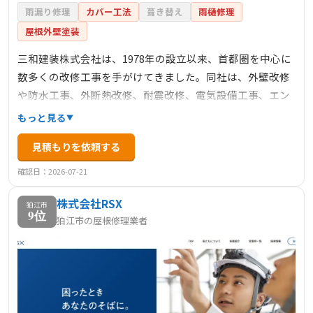
雨漏り修理
カバー工法
葺き替え
雨樋修理
屋根外壁塗装
三和建装株式会社は、1978年の設立以来、首都圏を中心に
数多くの改修工事を手がけてきました。同社は、外壁改修
や防水工事、外断熱改修、耐震改修、電気設備工事、エン
トランス工事など、建物全体の資産価値を向上させる「総
もっと見る
合改修工事」を得意としています。また、労働安全衛生基
見積もりを依頼する
本方針、品質方針、環境方針を掲げ、SDGsへの取り組みや
地域防災活動、地域コミュニケーション支援活動、地域安
確認日：2026-07-21
全活動、地域環境保全活動など、CSR活動にも積極的に参
株式会社RSX
加しています。同社の経営理念は「人のくらしを美しく」
狛江市
9位
狛江市の屋根修理業者
であり、建物の修繕を通じて住む人の「くらし」を豊かに
することを目指しています。