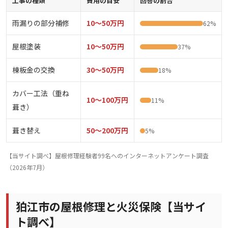
工事の種類
費用の目安
回答の割合
雨漏りの部分補修
10〜50万円
62%
屋根塗装
10〜50万円
37%
棟板金の交換
30〜50万円
18%
カバー工法（重ね
10〜100万円
11%
葺き）
葺き替え
50〜200万円
5%
【当サイト調べ】屋根修理経験者99名へのインターネットアンケート調査
（2026年7月）
狛江市の屋根修理と火災保険【当サイ
ト調べ】