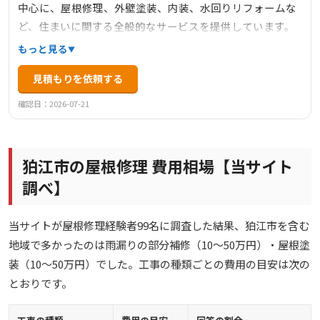
中心に、屋根修理、外壁塗装、内装、水回りリフォームな
ど、住まいに関する全般的なサービスを提供しています。
見積・点検・調査は無料で、迅速な対応と職人価格を特徴
もっと見る
としています。1級塗装技能士や建築板金技能士が在籍して
見積もりを依頼する
おり、安心の工事とアフターフォローに力を入れていま
す。工事後のお客様との長期的なお付き合いを大切にして
確認日：2026-07-21
おり、リピーターや紹介による依頼が多いことも信頼の証
です。
狛江市の屋根修理 費用相場【当サイト
調べ】
当サイトが屋根修理経験者99名に調査した結果、狛江市を含む
地域で多かったのは雨漏りの部分補修（10〜50万円）・屋根塗
装（10〜50万円）でした。工事の種類ごとの費用の目安は次の
とおりです。