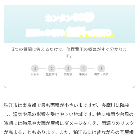
60秒
カンタン
無料
屋根
お悩み
見積り
の
で
3つの質問に答えるだけで、修理費用の概算がすぐ分かりま
す。
1
2
3
4
5
お悩み
屋根素材
築年数
重視点
概算・依頼
狛江市は東京都で最も面積が小さい市ですが、多摩川に隣接
し、湿気や風の影響を受けやすい地域です。特に梅雨や台風の
時期には強風や大雨が屋根にダメージを与え、雨漏りのリスク
が高まることもあります。また、狛江市には昔ながらの瓦屋根