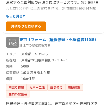
運営する全国対応の雨漏り修理サービスです。累計問い合
わせ数500万件以上の実績を持ち、24時間365日受付対応
で、緊急の雨漏りトラブルにも迅速に対応します。料金は
もっと見る
明確で、下地処理3900円/㎡～、カバー工法6600円/㎡～な
見積もりを依頼する
ど、部分修理から大規模な修繕まで幅広く対応していま
す。見積もり後の追加料金は不要で、安心して依頼できる
東京リフォーム（屋根修理・外壁塗装110番）
点も特徴です。
狛江市
13位
狛江市の屋根修理業者
エリア
東京都エリア中心
所在地
東京都世田谷区給田３−３４−１
実績
5000
保有資格
1級塗装技能士在籍
保証
10年保証
雨漏り修理
カバー工法
葺き替え
雨樋修理
屋根外壁塗装
屋根修理・外壁塗装110番は、東京都杉並区や世田谷区を