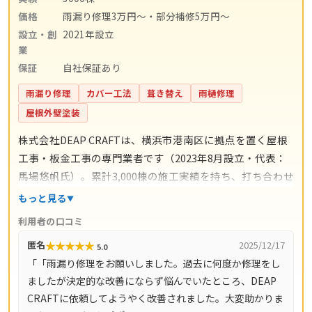
価格
雨漏り修理3万円〜・部分補修5万円〜
設立・創
2021年設立
業
保証
自社保証あり
雨漏り修理
カバー工法
葺き替え
雨樋修理
屋根外壁塗装
株式会社DEAP CRAFTは、横浜市港南区に拠点を置く屋根
工事・板金工事の専門業者です（2023年8月設立・代表：
馬場悠帆氏）。累計3,000棟の施工実績を持ち、打ち合わせ
からアフターサポートまで自社スタッフが一貫対応。仲介
もっと見る
コストを抑えた適正価格と自社保証を掲げています。料金
利用者の口コミ
の目安は雨漏り修理3万円〜、屋根の部分補修5万円〜、棟
★
★
★
★
★
匿名
2025/12/17
5.0
板金交換10万円〜、屋根カバー工法80万円〜、葺き替え
「「雨漏り修理をお願いしました。過去に何度か修理をし
100万円〜。現地調査・お見積り・ご相談は無料で、最短
ましたが決定的な改善にならず悩んでいたところ、DEAP
即日対応も可能です（営業時間8時〜18時・月〜土）。対
CRAFTに依頼してようやく改善されました。大変助かりま
応エリアは神奈川県全域（33市町村）と東京都全域（23