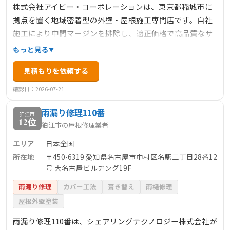
株式会社アイビー・コーポレーションは、東京都稲城市に
拠点を置く地域密着型の外壁・屋根施工専門店です。自社
施工により中間マージンを排除し、適正価格で高品質なサ
ービスを提供しています。お客様の声を大切にし、希望や
もっと見る
要望を丁寧にヒアリング。施工後のアフターケアも充実し
見積もりを依頼する
ており、万が一不具合が発生した場合には迅速に対応しま
す。経験豊富なスタッフが在籍し、外壁塗装、屋根塗装、
確認日：2026-07-21
雨漏り・防水工事、内装・外装のリフォーム全般を手掛け
雨漏り修理110番
ています。
狛江市
12位
狛江市の屋根修理業者
エリア
日本全国
所在地
〒450-6319 愛知県名古屋市中村区名駅三丁目28番12
号 大名古屋ビルヂング19F
雨漏り修理
カバー工法
葺き替え
雨樋修理
屋根外壁塗装
雨漏り修理110番は、シェアリングテクノロジー株式会社が