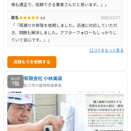
格も適正で、信頼できる業者さんだと思います。」」
います。府中市を中心に、東京都全域および近隣県にも対
応しており、地域密着型のサービスを展開しています。
★
★
★
★
★
匿名
2025/12/17
5.0
「「雨漏りの修理を依頼しました。迅速に対応していただ
き、問題も解決しました。アフターフォローもしっかりし
ていて安心です。」」
口コミをもっと見る
見積もりを依頼する
有限会社 小林美装
狛江市
7位
狛江市の屋根修理業者