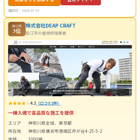
確認日：2026-07-23
株式会社DEAP CRAFT
狛江市
3位
狛江市の屋根修理業者
★
★
★
★
★
4.2
（口コミ2件）
一棟入魂で高品質な施工を提供
エリア
神奈川県全域、東京都
所在地
神奈川県横浜市港南区芹が谷4-25-5-2
実績
3000棟