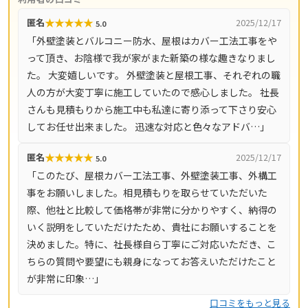
ない体制で品質を守っているのが特徴。対人・対物賠償責
★
★
★
★
★
匿名
2025/12/17
5.0
任保険（AIG損保の工事保険）に加入しており、万一の備
「外壁塗装とバルコニー防水、屋根はカバー工法工事をや
えも明確です。無料点検・無料ヒアリング・無料お見積も
って頂き、お陰様で我が家がまた新築の様な趣きなりまし
りに対応し、営業時間は9時〜18時（不定休）。横浜市・
た。 大変嬉しいです。 外壁塗装と屋根工事、それぞれの職
川崎市・相模原市をはじめ神奈川県全域（33市町村）と東
人の方が大変丁寧に施工していたので感心しました。 社長
京都23区で対応しています。
さんも見積もりから施工中も私達に寄り添って下さり安心
してお任せ出来ました。 迅速な対応と色々なアドバ…」
★
★
★
★
★
匿名
2025/12/17
5.0
「このたび、屋根カバー工法工事、外壁塗装工事、外構工
事をお願いしました。相見積もりを取らせていただいた
際、他社と比較して価格帯が非常に分かりやすく、納得の
いく説明をしていただけたため、貴社にお願いすることを
決めました。特に、社長様自ら丁寧にご対応いただき、こ
ちらの質問や要望にも親身になってお答えいただけたこと
が非常に印象…」
口コミをもっと見る