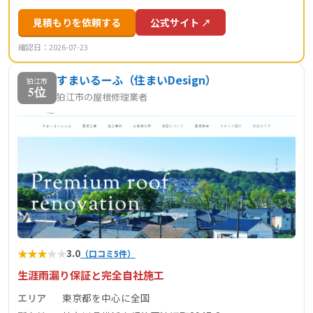
見積もりを依頼する
公式サイト ↗
確認日：2026-07-23
すまいるーふ（住まいDesign）
狛江市
5位
狛江市の屋根修理業者
★
★
★
★
★
3.0
（口コミ5件）
生涯雨漏り保証と完全自社施工
エリア
東京都を中心に全国