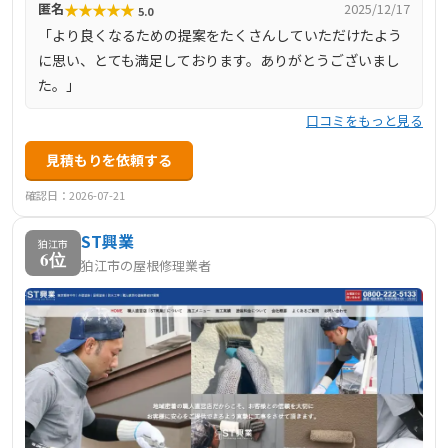
★
★
★
★
★
匿名
2025/12/17
5.0
「より良くなるための提案をたくさんしていただけたよう
に思い、とても満足しております。ありがとうございまし
た。」
口コミをもっと見る
見積もりを依頼する
確認日：2026-07-21
ST興業
狛江市
6位
狛江市の屋根修理業者