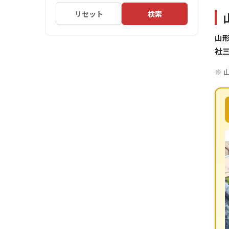
リセット
検索
山
社
※ 