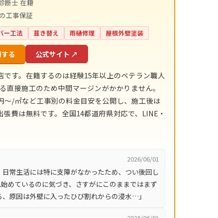
診断士 在籍
間の工事保証
バー工法
葺き替え
雨樋修理
屋根外壁塗装
頼する
公式サイト ↗
店です。在籍するのは経験15年以上のベテラン職人
による直接施工のため中間マージンがかかりません。
,800円〜/㎡など工事別の料金目安を公開し、施工後は
張費は無料です。全国14都道府県対応で、LINE・
2026/06/01
、日常生活には特に支障がなかったため、つい後回し
れ始めているのに気づき、さすがにこのままではまず
ろ、原因は外壁に入ったひび割れからの浸水…」
2026/06/01