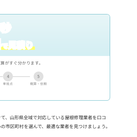
0秒
料
見積り
で
概算がすぐ分かります。
4
5
重視点
概算・依頼
けて、山形県全域で対応している屋根修理業者を口コ
いの市区町村を選んで、最適な業者を見つけましょう。