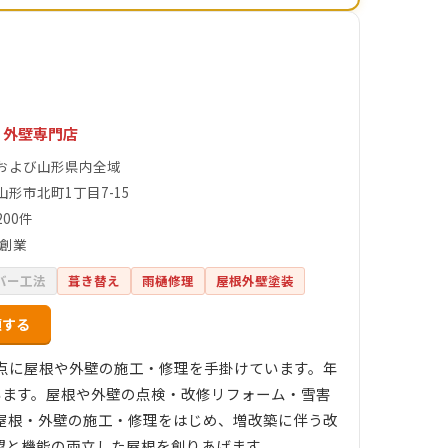
・外壁専門店
および山形県内全域
山形市北町1丁目7-15
00件
年創業
バー工法
葺き替え
雨樋修理
屋根外壁塗装
頼する
拠点に屋根や外壁の施工・修理を手掛けています。年
います。屋根や外壁の点検・改修リフォーム・雪害
屋根・外壁の施工・修理をはじめ、増改築に伴う改
望と機能の両立した屋根を創りあげます。