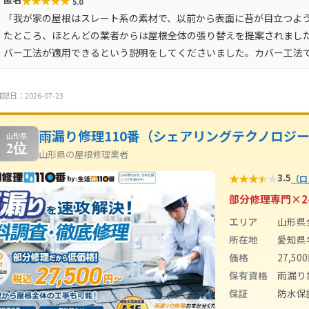
★
★
★
★
★
5.0
「我が家の屋根はスレート系の素材で、以前から表面に苔が目立つよ
たところ、ほとんどの業者からは屋根全体の張り替えを提案されまし
バー工法が適用できるという説明をしてくださいました。カバー工法
認日：2026-07-23
雨漏り修理110番（シェアリングテクノロジ
山形県
2位
山形県の屋根修理業者
★
★
★
★
★
3.5
（口
部分修理専門×2
エリア
山形県
所在地
愛知県
価格
27,5
保有資格
雨漏り
保証
防水保