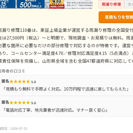
雨漏り修理
カ
見積もりを依
雨漏り修理110番は、東証上場企業が運営する雨漏り修理の全国受付
金は27,500円（税込）〜と明朗で、現地調査・お見積りは無料。
必要な箇所に必要なだけの部分修理で対応するのが特徴です。運営サ
あり、コールセンター満足度4.70／修理対応満足度4.15（5点満
償責任保険を完備し、山形県全域を含む全国47都道府県に対応して
利用者の口コミ
★
★
★
★
★
匿名
5.0
「見積もり無料で手際よく対応。10万円程で迅速に直してもらえた」
★
★
★
★
★
匿名
5.0
「電話対応丁寧、地元業者が迅速対応。マナー良く安心」
認日：2026-07-23