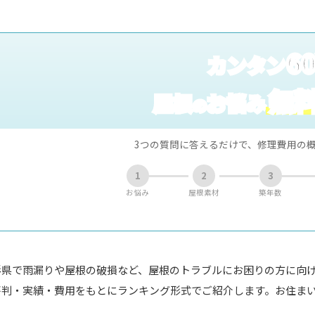
6
カンタン
無
屋根
お悩み
の
3つの質問に答えるだけで、修理費用の
1
2
3
お悩み
屋根素材
築年数
形県で雨漏りや屋根の破損など、屋根のトラブルにお困りの方に向
評判・実績・費用をもとにランキング形式でご紹介します。お住ま