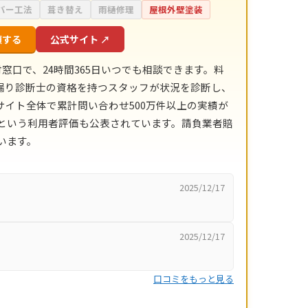
バー工法
葺き替え
雨樋修理
屋根外壁塗装
頼する
公式サイト ↗
窓口で、24時間365日いつでも相談できます。料
雨漏り診断士の資格を持つスタッフが状況を診断し、
イト全体で累計問い合わせ500万件以上の実績が
点）という利用者評価も公表されています。請負業者賠
います。
2025/12/17
2025/12/17
口コミをもっと見る