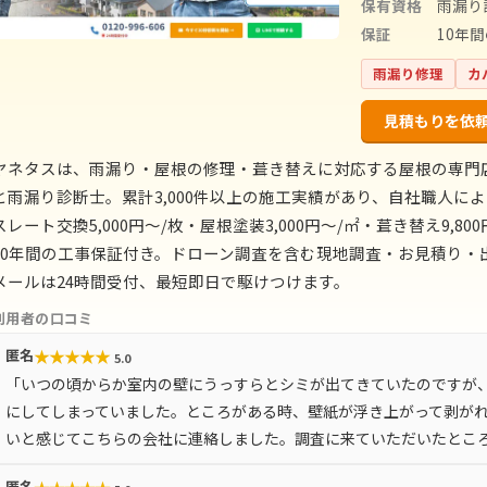
保有資格
雨漏り
保証
10年
雨漏り修理
カ
見積もりを依
ヤネタスは、雨漏り・屋根の修理・葺き替えに対応する屋根の専門
と雨漏り診断士。累計3,000件以上の施工実績があり、自社職人
スレート交換5,000円〜/枚・屋根塗装3,000円〜/㎡・葺き替え9
10年間の工事保証付き。ドローン調査を含む現地調査・お見積り・出
メールは24時間受付、最短即日で駆けつけます。
利用者の口コミ
★
★
★
★
★
匿名
5.0
「いつの頃からか室内の壁にうっすらとシミが出てきていたのですが
にしてしまっていました。ところがある時、壁紙が浮き上がって剥が
いと感じてこちらの会社に連絡しました。調査に来ていただいたとこ
匿名