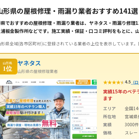
山形県の屋根修理・雨漏り業者おすすめ141
形県でおすすめの屋根修理・雨漏り業者は、ヤネタス・雨漏り修理1
三浦板金製作所などです。施工実績・保証・口コミ評判をもとに、
山形県全域(各市区町村)に登録されている業者の上位を表示しています
ヤネタス
山形県
1位
山形県の屋根修理業者
★
★
★
★
★
4.5
（口
実績15年のベ
ます
エリア
全国1
所在地
宮城県
実績
3000
価格
スレート