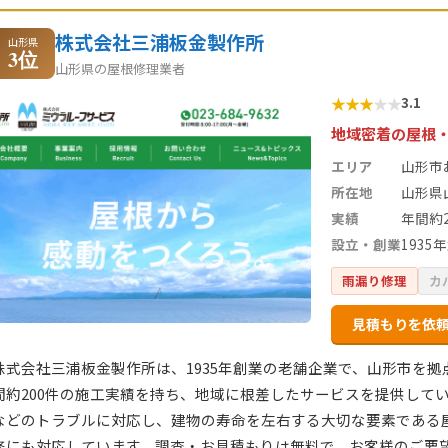
株式会社三浦板金製作所
山形県
3位
山形県の屋根修理業者
★
★
★
★
★
3.1
地域密着の屋根
エリア
山形市
所在地
山形県
実績
年間約2
設立・創業
1935
雨漏り修理
カ
見積もりを依
株式会社三浦板金製作所は、1935年創業の老舗企業で、山形市を
間約200件の施工実績を持ち、地域に根差したサービスを提供して
などのトラブルに対応し、建物の寿命を左右する大切な要素である
修にも対応しています。調査・お見積もりは無料で、お客様のご要