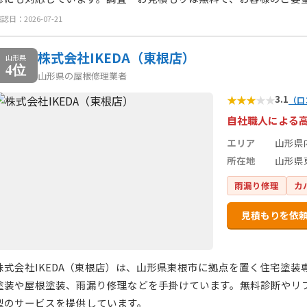
認日：2026-07-21
株式会社IKEDA（東根店）
山形県
4位
山形県の屋根修理業者
★
★
★
★
★
3.1
（口
自社職人による
エリア
山形県
所在地
山形県
雨漏り修理
カ
見積もりを依
株式会社IKEDA（東根店）は、山形県東根市に拠点を置く住宅塗
塗装や屋根塗装、雨漏り修理などを手掛けています。無料診断やリ
型のサービスを提供しています。