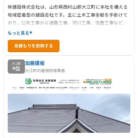
林建設株式会社は、山形県西村山郡大江町に本社を構える
地域密着型の建設会社です。主に土木工事全般を手掛けて
おり、公共工事から道路工事、河川工事、法面工事など、
幅広い分野で実績を積んでいます。地域のインフラ整備に
もっと見る
貢献し、信頼と実績を築いてきました。公式ウェブサイト
見積もりを依頼する
では、会社概要や事業内容、施工実績などが紹介されてお
り、地域住民や関係者にとって有益な情報が提供されてい
加藤建板
ます。
大江町
9位
大江町の屋根修理業者