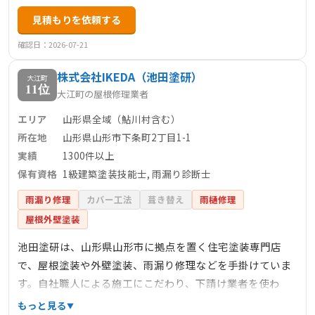
見積もりを依頼する
確認日：2026-07-21
株式会社IKEDA（池田塗研）
大江町
11位
大江町の屋根修理業者
エリア
山形県全域（鮎川村含む）
所在地
山形県山形市下条町2丁目1-1
実績
1300件以上
保有資格
1級建築塗装技能士, 雨漏り診断士
雨漏り修理
カバー工法
葺き替え
雨樋修理
屋根外壁塗装
池田塗研は、山形県山形市に拠点を置く住宅塗装専門店
で、屋根塗装や外壁塗装、雨漏り修理などを手掛けていま
す。自社職人による施工にこだわり、下請け業者を使わ
ず、責任を持って高品質な施工を提供しています。施工前
もっと見る