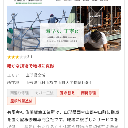
★
★
★
★
★
3.1
確かな技術で地域に貢献
エリア
山形県全域
所在地
山形県西村山郡中山町大字長崎158-1
雨漏り修理
カバー工法
葺き替え
雨樋修理
屋根外壁塗装
有限会社 佐藤板金工業所は、山形県西村山郡中山町に拠点
を置く屋根修理専門会社です。地域に根ざしたサービスを
提供し、長年にわたり多くの住宅や建物の屋根修理を手掛