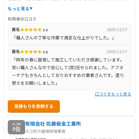
料診断やリフォーム補助金の相談にも対応しており、地域
もっと見る
密着型のサービスを提供しています。
利用者の口コミ
★
★
★
★
★
匿名
2025/12/17
5.0
「職人さんの丁寧な作業で満足な仕上がりでした。」
★
★
★
★
★
匿名
2025/12/17
5.0
「昨年の春に屋根して施工していただき感謝しています。
若い職人さんなので安心して(笑)任せられました。アフタ
ーケアもきちんとしておりおすすめの業者さんです。塗り
替えをお願いしました」
口コミをもっと見る
見積もりを依頼する
有限会社 佐藤板金工業所
大江町
5位
大江町の屋根修理業者