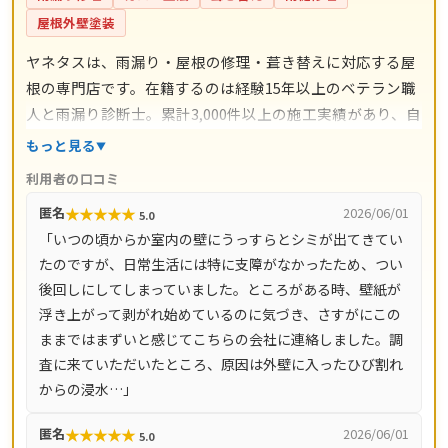
屋根外壁塗装
ヤネタスは、雨漏り・屋根の修理・葺き替えに対応する屋
根の専門店です。在籍するのは経験15年以上のベテラン職
人と雨漏り診断士。累計3,000件以上の施工実績があり、自
社職人による直接施工のため中間マージンがかかりませ
もっと見る
ん。スレート交換5,000円〜/枚・屋根塗装3,000円〜/㎡・
利用者の口コミ
葺き替え9,800円〜/㎡など工事別の料金目安を公開し、施
★
★
★
★
★
匿名
2026/06/01
5.0
工後は10年間の工事保証付き。ドローン調査を含む現地調
「いつの頃からか室内の壁にうっすらとシミが出てきてい
査・お見積り・出張費は無料です。全国14都道府県対応
たのですが、日常生活には特に支障がなかったため、つい
で、LINE・メールは24時間受付、最短即日で駆けつけま
後回しにしてしまっていました。ところがある時、壁紙が
す。
浮き上がって剥がれ始めているのに気づき、さすがにこの
ままではまずいと感じてこちらの会社に連絡しました。調
査に来ていただいたところ、原因は外壁に入ったひび割れ
からの浸水…」
★
★
★
★
★
匿名
2026/06/01
5.0