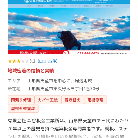
★
★
★
★
★
3.1
（口コミ2件）
地域密着の信頼と実績
エリア
山形県天童市を中心に、周辺地域
所在地
山形県天童市東久野本三丁目4番30号
雨漏り修理
カバー工法
葺き替え
雨樋修理
屋根外壁塗装
有限会社 森谷板金工業所は、山形県天童市で三代にわたり
70年以上の歴史を持つ建築板金専門業者です。銅板、ステ
ンレス鋼板、GL鋼板を用いた屋根板金、雨樋、外壁の加