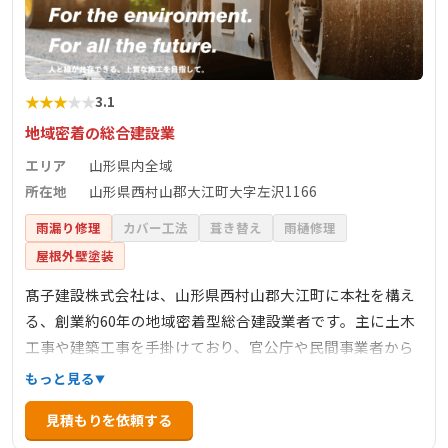
★
★
★
★
★
3.1
地域密着の総合建設業
エリア
山形県内全域
所在地
山形県西村山郡大江町大字左沢1166
雨漏り修理
カバー工法
葺き替え
雨樋修理
屋根外壁塗装
髙子建設株式会社は、山形県西村山郡大江町に本社を構え
る、創業約60年の地域密着型総合建設業者です。主に土木
工事や建築工事を手掛けており、官公庁や民間事業者から
の依頼に対応しています。また、全国パラボラ工法協会の
もっと見る
会員企業として、マンホール鉄蓋の維持修繕など特殊工法
見積もりを依頼する
にも対応しています。長年培った技術と知識を活かし、地