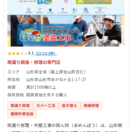
★
★
★
★
★
3.1
（口コミ2件）
雨漏り調査・修理の専門店
エリア
山形県全域（最上郡金山町含む）
所在地
山形県山形市あかねヶ丘1-17-27
実績
累計1500棟以上
保有資格
国家資格を有する職人
雨漏り修理
カバー工法
葺き替え
雨樋修理
屋根外壁塗装
雨漏り修理・外壁工事の雨ん防（あめんぼう）は、山形県