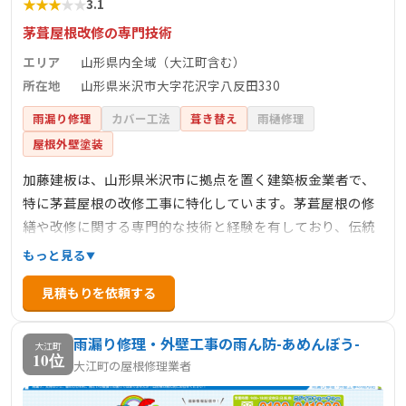
★
★
★
★
★
3.1
茅葺屋根改修の専門技術
エリア
山形県内全域（大江町含む）
所在地
山形県米沢市大字花沢字八反田330
雨漏り修理
カバー工法
葺き替え
雨樋修理
屋根外壁塗装
加藤建板は、山形県米沢市に拠点を置く建築板金業者で、
特に茅葺屋根の改修工事に特化しています。茅葺屋根の修
繕や改修に関する専門的な技術と経験を有しており、伝統
的な建築物の保存や修復に貢献しています。また、一般住
もっと見る
宅や車庫などの屋根の雨漏りやサビなどの状況に応じた最
見積もりを依頼する
適な修繕・改修工事も行っており、外壁工事や外壁の張替
えなども対応しています。地域に根ざしたサービスを提供
雨漏り修理・外壁工事の雨ん防-あめんぼう-
し、顧客のニーズに応じた柔軟な対応を心掛けています。
大江町
10位
大江町の屋根修理業者