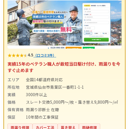
★
★
★
★
★
4.5
（口コミ3件）
実績15年のベテラン職人が最短当日駆け付け、雨漏りを今
すぐ止めます
エリア
全国14都道府県対応
所在地
宮城県仙台市青葉区一番町1-1-1
実績
3000件以上
価格
スレート交換5,000円〜/枚・葺き替え9,800円〜/㎡
保有資格
雨漏り診断士 在籍
保証
10年間の工事保証
雨漏り修理
カバー工法
葺き替え
雨樋修理