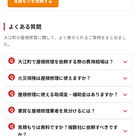
見積もりを依頼する
申請サポートも行っており、自己負担ゼロでの修理を支援
しています。自社施工により中間マージンを排除し、適正
価格で高品質な施工を提供。無料診断・無料見積もりも実
よくある質問
施しており、地域密着型の信頼できる業者として、多くの
実績と高い評価を得ています。
大江町の屋根修理に関して、よく寄せられるご質問をまとめまし
た。
大江町で屋根修理を依頼する際の費用相場は？
火災保険は屋根修理に使えますか？
屋根修理に使える助成金・補助金はありますか？
悪質な屋根修理業者を見分けるには？
見積もりは無料ですか？複数社に依頼すべきです
か？