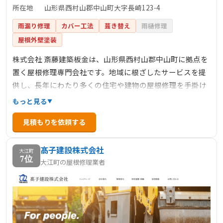
所在地
山形県西村山郡中山町大字長崎123-4
雨漏り修理
カバー工法
葺き替え
雨樋修理
屋根外壁塗装
株式会社 斎藤建築板金は、山形県西村山郡中山町に拠点を
置く屋根修理専門会社です。地域に根ざしたサービスを提
供し、長年にわたり多くの住宅や建物の屋根修理を手掛け
てきました。経験豊富な職人が在籍し、丁寧な施工と迅速
もっと見る
な対応で信頼を築いています。屋根の葺き替えや補修、雨
見積もりを依頼する
漏り対策など、幅広いニーズに対応可能です。無料診断を
実施しており、現地調査から見積もりまで丁寧に対応しま
髙子建設株式会社
す。山形県全域を対象に、安心・安全な屋根修理サービス
大江町
7位
大江町の屋根修理業者
を提供しています。