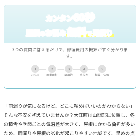
60秒
カンタン
無料
屋根
お悩み
見積り
の
で
3つの質問に答えるだけで、修理費用の概算がすぐ分かりま
す。
1
2
3
4
5
お悩み
屋根素材
築年数
重視点
概算・依頼
「雨漏りが気になるけど、どこに頼めばいいのかわからない」
そんな不安を抱えていませんか？大江町は山間部に位置し、冬
の積雪や季節ごとの気温差が大きく、屋根にかかる負担が多い
ため、雨漏りや屋根の劣化が起こりやすい地域です。早めの点