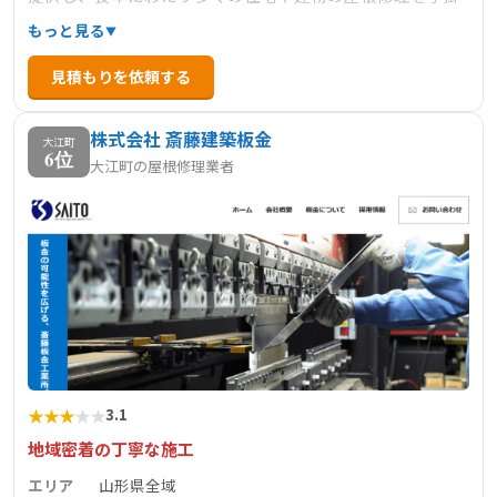
けてきました。経験豊富な職人が在籍し、丁寧な施工と迅
もっと見る
速な対応で信頼を築いています。屋根の葺き替えや補修、
見積もりを依頼する
雨漏り対策など、幅広いニーズに対応可能です。無料診断
を実施しており、現地調査から見積もりまで丁寧に対応し
株式会社 斎藤建築板金
ます。山形県全域を対象に、安心・安全な屋根修理サービ
大江町
6位
大江町の屋根修理業者
スを提供しています。
★
★
★
★
★
3.1
地域密着の丁寧な施工
エリア
山形県全域