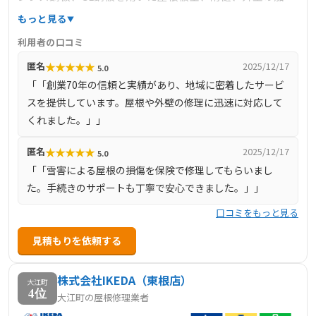
工・施工を主な業務とし、地域密着型のサービスを提供し
もっと見る
ています。山形県板金工業組合の「責任施工保証制度」に
利用者の口コミ
基づき、屋根・外壁・雨樋の工事に対して最長10年の保証
★
★
★
★
★
匿名
2025/12/17
5.0
を提供し、施工後のアフターサービスも充実しています。
「「創業70年の信頼と実績があり、地域に密着したサービ
雪害やひょう害による損傷に対する保険申請のサポートも
スを提供しています。屋根や外壁の修理に迅速に対応して
行っており、安心して依頼できる体制が整っています。
くれました。」」
★
★
★
★
★
匿名
2025/12/17
5.0
「「雪害による屋根の損傷を保険で修理してもらいまし
た。手続きのサポートも丁寧で安心できました。」」
口コミをもっと見る
見積もりを依頼する
株式会社IKEDA（東根店）
大江町
4位
大江町の屋根修理業者