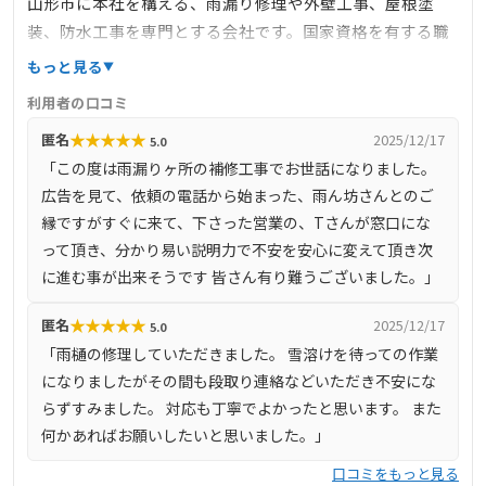
山形市に本社を構える、雨漏り修理や外壁工事、屋根塗
装、防水工事を専門とする会社です。国家資格を有する職
人が在籍し、赤外線調査や散水調査などの高度な技術を駆
もっと見る
使して、雨漏りの原因を的確に特定し、最適な修理を行い
利用者の口コミ
ます。年間約300棟以上の施工実績を誇り、累計では1500
★
★
★
★
★
匿名
2025/12/17
5.0
棟以上の実績があります。山形県全域に対応しており、最
「この度は雨漏りヶ所の補修工事でお世話になりました。
上郡金山町でもサービスを提供しています。
広告を見て、依頼の電話から始まった、雨ん坊さんとのご
縁ですがすぐに来て、下さった営業の、Tさんが窓口にな
って頂き、分かり易い説明力で不安を安心に変えて頂き次
に進む事が出来そうです 皆さん有り難うございました。」
★
★
★
★
★
匿名
2025/12/17
5.0
「雨樋の修理していただきました。 雪溶けを待っての作業
になりましたがその間も段取り連絡などいただき不安にな
らずすみました。 対応も丁寧でよかったと思います。 また
何かあればお願いしたいと思いました。」
口コミをもっと見る