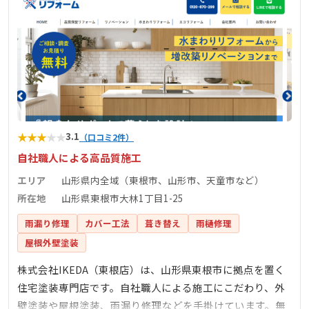
★
★
★
★
★
3.1
（口コミ2件）
自社職人による高品質施工
エリア
山形県内全域（東根市、山形市、天童市など）
所在地
山形県東根市大林1丁目1-25
雨漏り修理
カバー工法
葺き替え
雨樋修理
屋根外壁塗装
株式会社IKEDA（東根店）は、山形県東根市に拠点を置く
住宅塗装専門店です。自社職人による施工にこだわり、外
壁塗装や屋根塗装、雨漏り修理などを手掛けています。無