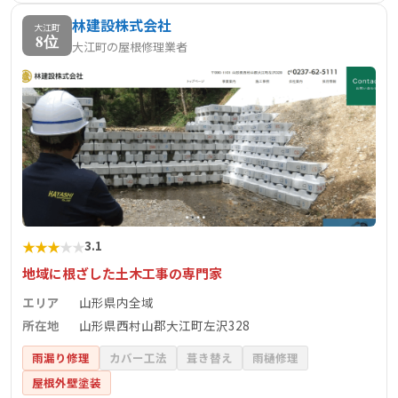
域の住まいや街づくりに貢献しています。
林建設株式会社
大江町
8位
大江町の屋根修理業者
★
★
★
★
★
3.1
地域に根ざした土木工事の専門家
エリア
山形県内全域
所在地
山形県西村山郡大江町左沢328
雨漏り修理
カバー工法
葺き替え
雨樋修理
屋根外壁塗装