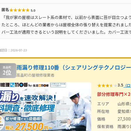
★
★
★
★
★
匿名
5.0
「我が家の屋根はスレート系の素材で、以前から表面に苔が目立つよ
たところ、ほとんどの業者からは屋根全体の張り替えを提案されまし
バー工法が適用できるという説明をしてくださいました。カバー工法
認日：2026-07-23
雨漏り修理110番（シェアリングテクノロジ
高畠町
2位
高畠町の屋根修理業者
★
★
★
★
★
3.5
（口
部分修理専門×2
エリア
山形県
所在地
愛知県
価格
27,5
保有資格
雨漏り