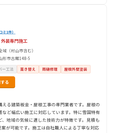
コミ1件）
・外装専門施工
全域（村山市含む）
形市古館148-5
バー工法
葺き替え
雨樋修理
屋根外壁塗装
頼する
構える建築板金・屋根工事の専門業者です。屋根の
置など幅広い施工に対応しています。特に雪国特有
ど、地域の気候に適した技術力が特徴です。見積も
提案が可能です。施工は自社職人による丁寧な対応