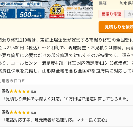
保証
防水保
雨漏り修理
カ
見積もりを依
雨漏り修理110番は、東証上場企業が運営する雨漏り修理の全国受付
金は27,500円（税込）〜と明朗で、現地調査・お見積りは無料。
必要な箇所に必要なだけの部分修理で対応するのが特徴です。運営サ
あり、コールセンター満足度4.70／修理対応満足度4.15（5点満
償責任保険を完備し、山形県全域を含む全国47都道府県に対応して
利用者の口コミ
★
★
★
★
★
匿名
5.0
「見積もり無料で手際よく対応。10万円程で迅速に直してもらえた」
★
★
★
★
★
匿名
5.0
「電話対応丁寧、地元業者が迅速対応。マナー良く安心」