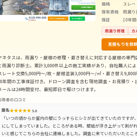
価格
スレート
保有資格
雨漏り
保証
10年
雨漏り修理
カ
見積もりを依
ヤネタスは、雨漏り・屋根の修理・葺き替えに対応する屋根の専門
と雨漏り診断士。累計3,000件以上の施工実績があり、自社職人
スレート交換5,000円〜/枚・屋根塗装3,000円〜/㎡・葺き替え9
10年間の工事保証付き。ドローン調査を含む現地調査・お見積り・出
メールは24時間受付、最短即日で駆けつけます。
利用者の口コミ
★
★
★
★
★
匿名
5.0
「いつの頃からか室内の壁にうっすらとシミが出てきていたのですが
にしてしまっていました。ところがある時、壁紙が浮き上がって剥が
いと感じてこちらの会社に連絡しました。調査に来ていただいたとこ