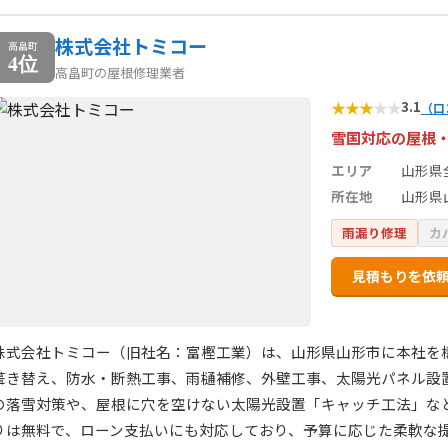
株式会社トミコー
高畠町
4位
高畠町の屋根修理業者
★
★
★
★
★
3.1
（口
雪国対応の屋根
エリア
山形県
所在地
山形県山
雨漏り修理
カ
見積もりを依
株式会社トミコー（旧社名：富樫工業）は、山形県山形市に本社を
葺き替え、防水・断熱工事、雨樋補修、外壁工事、太陽光パネル設
の落雪対策や、屋根に穴を空けない太陽光設置「キャッチ工法」な
りは無料で、ローン支払いにも対応しており、予算に応じた柔軟な