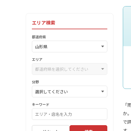
エリア検索
都道府県
エリア
分野
キーワード
「
か
で
す