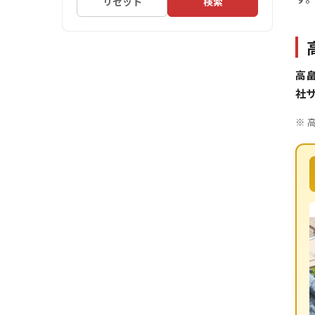
リセット
検索
高
社
※ 