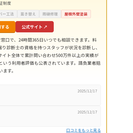
証制度
バー工法
葺き替え
雨樋修理
屋根外壁塗装
頼する
公式サイト ↗
窓口で、24時間365日いつでも相談できます。料
雨漏り診断士の資格を持つスタッフが状況を診断し、
イト全体で累計問い合わせ500万件以上の実績が
点）という利用者評価も公表されています。請負業者賠
います。
2025/12/17
2025/12/17
口コミをもっと見る