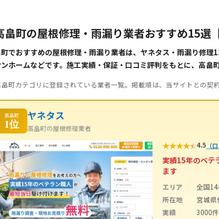
高畠町の屋根修理・雨漏り業者おすすめ15選
畠町でおすすめの屋根修理・雨漏り業者は、ヤネタス・雨漏り修理1
サンホームなどです。施工実績・保証・口コミ評判をもとに、高畠
高畠町カテゴリに登録されている業者一覧。掲載順は、当サイトとの契
ヤネタス
高畠町
1位
高畠町の屋根修理業者
★
★
★
★
★
4.5
（口
実績15年のベ
ます
エリア
全国1
所在地
宮城県
実績
3000