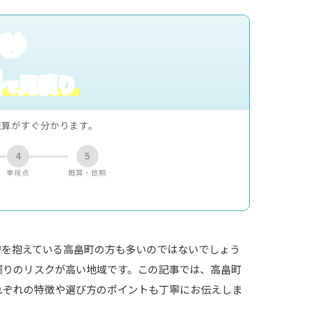
0秒
料
見積り
で
概算がすぐ分かります。
4
5
重視点
概算・依頼
安を抱えている高畠町の方も多いのではないでしょう
漏りのリスクが高い地域です。この記事では、高畠町
れぞれの特徴や選び方のポイントも丁寧にお伝えしま