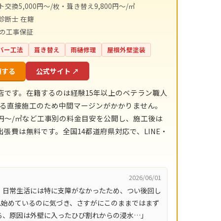
交換5,000円〜/枚・葺き替え9,800円〜/㎡
診断士 在籍
間の工事保証
バー工法
葺き替え
雨樋修理
屋根外壁塗装
頼する
公式サイト ↗
店です。在籍するのは経験15年以上のベテラン職人
による直接施工のため中間マージンがかかりません。
,800円〜/㎡など工事別の料金目安を公開し、施工後は
張費は無料です。全国14都道府県対応で、LINE・
2026/06/01
、日常生活には特に支障がなかったため、つい後回し
れ始めているのに気づき、さすがにこのままではまず
ろ、原因は外壁に入ったひび割れからの浸水…」