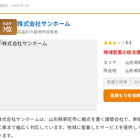
認日：2026-07-23
株式会社サンホーム
高畠町
3位
高畠町の屋根修理業者
★
★
★
★
★
3.1
地域密着の総合
エリア
山形県
所在地
山形県
雨漏り修理
カ
見積もりを依
株式会社サンホームは、山形県新庄市に拠点を置く建築会社で、新
工事まで幅広く対応しています。地域に密着したサービスを提供し
います。