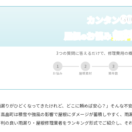
6
カンタン
無
屋根
お悩み
の
3つの質問に答えるだけで、修理費用の
1
2
3
お悩み
屋根素材
築年数
雨漏りがひどくなってきたけれど、どこに頼めば安心？」そんな不
。高畠町は積雪や強風の影響で屋根にダメージが蓄積しやすく、雨
評判の良い雨漏り・屋根修理業者をランキング形式でご紹介し、そ
。