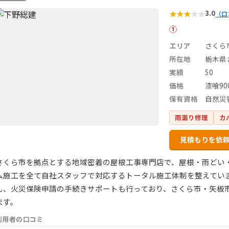
★
★
★
★
★
3.0
（口
①
エリア
さくら
所在地
栃木県さ
実績
50
価格
漆喰90
保有資格
自然災
雨漏り修理
カ
見積もりを依
さくら市を拠点とする地域密着の屋根工事専門店で、屋根・雨どい
ム施工を全て自社スタッフで対応するトータル施工体制を整えてい
し、火災保険申請の手続きサポートも行っており、さくら市・矢板
ます。
利用者の口コミ