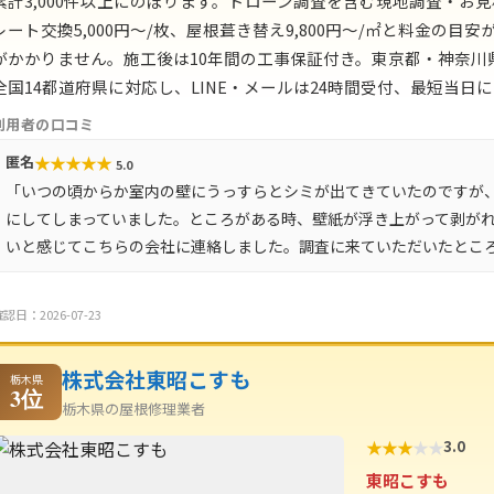
累計3,000件以上にのぼります。ドローン調査を含む現地調査・お見
レート交換5,000円〜/枚、屋根葺き替え9,800円〜/㎡と料金の
がかかりません。施工後は10年間の工事保証付き。東京都・神奈
全国14都道府県に対応し、LINE・メールは24時間受付、最短当日
利用者の口コミ
★
★
★
★
★
匿名
5.0
「いつの頃からか室内の壁にうっすらとシミが出てきていたのですが
にしてしまっていました。ところがある時、壁紙が浮き上がって剥が
いと感じてこちらの会社に連絡しました。調査に来ていただいたとこ
認日：2026-07-23
株式会社東昭こすも
栃木県
3位
栃木県の屋根修理業者
★
★
★
★
★
3.0
東昭こすも