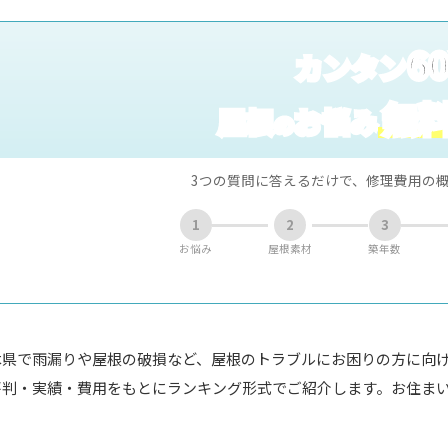
6
カンタン
無
屋根
お悩み
の
3つの質問に答えるだけで、修理費用の
1
2
3
お悩み
屋根素材
築年数
木県で雨漏りや屋根の破損など、屋根のトラブルにお困りの方に向
評判・実績・費用をもとにランキング形式でご紹介します。お住ま