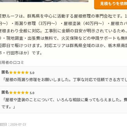
見積もりを依
星野ルーフは、群馬県を中心に活動する屋根修理の専門会社です。1
円〜）・雨漏り修理（3万円〜）・屋根塗装（40万円〜）・屋根カバ
屋根まわり全般に対応。工事別に金額の目安が明示されているため
り・現地調査・出張費は無料で、火災保険などの申請サポートも無料
短即日で駆けつけます。対応エリアは群馬県全域のほか、栃木県南
市・行田市ほか）です。
利用者の口コミ
★
★
★
★
★
匿名
5.0
「屋根の雨漏り修理をお願いしました。丁寧な対応で信頼できる方で
★
★
★
★
★
匿名
5.0
「屋根や塗装のことについて、いろんな相談に乗ってもらえました。
です。」
認日：2026-07-23