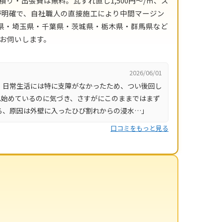
積り・出張費は無料。瓦ずれ直し1,500円〜/㎡、ス
目安が明確で、自社職人の直接施工により中間マージン
川県・埼玉県・千葉県・茨城県・栃木県・群馬県など
にお伺いします。
2026/06/01
、日常生活には特に支障がなかったため、つい後回し
れ始めているのに気づき、さすがにこのままではまず
ろ、原因は外壁に入ったひび割れからの浸水…」
口コミをもっと見る