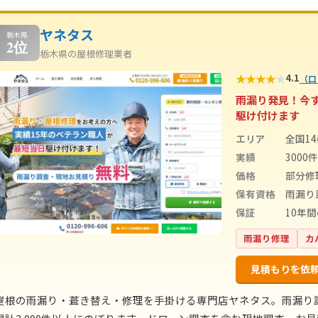
ヤネタス
栃木県
2位
栃木県の屋根修理業者
★
★
★
★
★
4.1
（口
雨漏り発見！今
駆け付けます
エリア
全国1
実績
3000
価格
部分修
保有資格
雨漏り
保証
10年
雨漏り修理
カ
見積もりを依
屋根の雨漏り・葺き替え・修理を手掛ける専門店ヤネタス。雨漏り