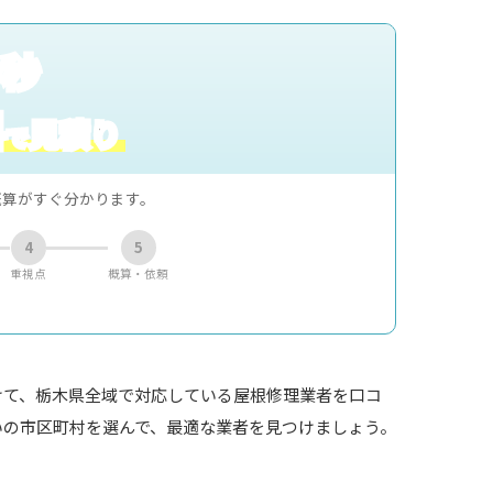
0秒
料
見積り
で
概算がすぐ分かります。
4
5
重視点
概算・依頼
けて、栃木県全域で対応している屋根修理業者を口コ
いの市区町村を選んで、最適な業者を見つけましょう。