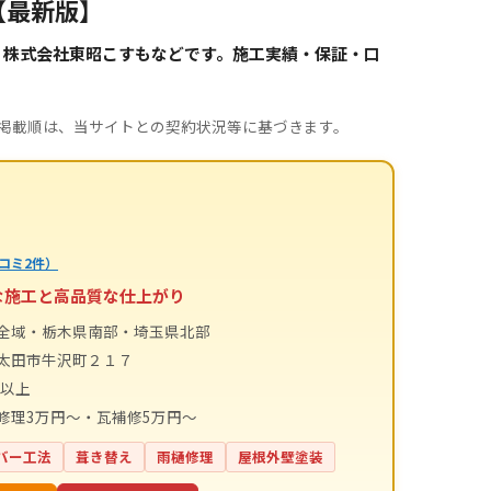
【最新版】
・株式会社東昭こすもなどです。施工実績・保証・口
。掲載順は、当サイトとの契約状況等に基づきます。
コミ2件）
な施工と高品質な仕上がり
全域・栃木県南部・埼玉県北部
太田市牛沢町２１７
件以上
修理3万円〜・瓦補修5万円〜
バー工法
葺き替え
雨樋修理
屋根外壁塗装