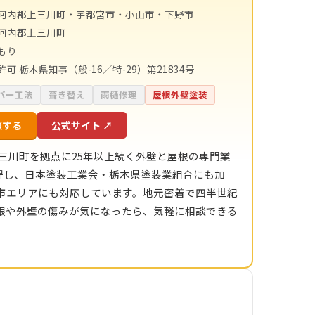
河内郡上三川町・宇都宮市・小山市・下野市
河内郡上三川町
もり
可 栃木県知事（般-16／特-29）第21834号
バー工法
葺き替え
雨樋修理
屋根外壁塗装
頼する
公式サイト ↗
上三川町を拠点に25年以上続く外壁と屋根の専門業
を取得し、日本塗装工業会・栃木県塗装業組合にも加
市エリアにも対応しています。地元密着で四半世紀
根や外壁の傷みが気になったら、気軽に相談できる