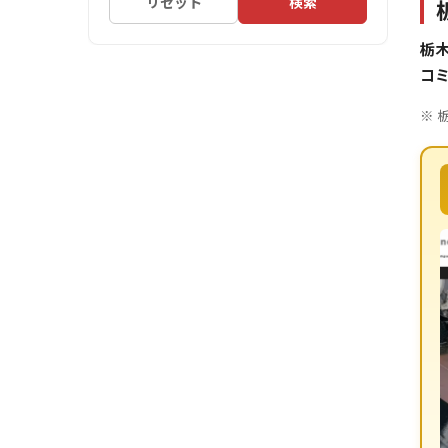
リセット
検索
栃
コ
※ 