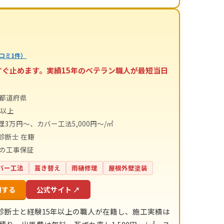
コミ1件）
すぐ止めます。実績15年のベテラン職人が最短当日
4都道府県
件以上
理3万円～、カバー工法5,000円～/㎡
診断士 在籍
間の工事保証
バー工法
葺き替え
雨樋修理
屋根外壁塗装
頼する
公式サイト ↗
診断士と経験15年以上の職人が在籍し、施工実績は