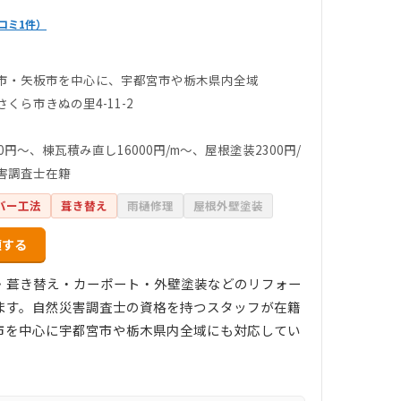
コミ1件）
市・矢板市を中心に、宇都宮市や栃木県内全域
くら市きぬの里4-11-2
0円〜、棟瓦積み直し16000円/m〜、屋根塗装2300円/
害調査士在籍
バー工法
葺き替え
雨樋修理
屋根外壁塗装
頼する
・葺き替え・カーポート・外壁塗装などのリフォー
ます。自然災害調査士の資格を持つスタッフが在籍
市を中心に宇都宮市や栃木県内全域にも対応してい