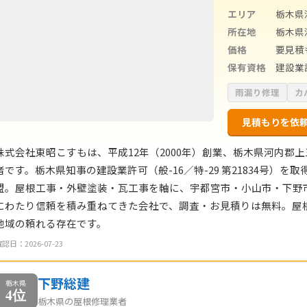
エリア
栃木県
所在地
栃木県
価格
要見積
保有資格
建設業許
雨漏り修理
カ
見積もりを依
株式会社東昭こすもは、平成12年（2000年）創業、栃木県河内郡
者です。栃木県知事の建設業許可（般-16／特-29 第21834号）
盟。屋根工事・外壁塗装・瓦工事を軸に、宇都宮市・小山市・下野
にわたり信頼を積み重ねてきた会社で、調査・お見積りは無料。屋
地域の頼れる存在です。
認日：2026-07-23
下野総建
栃木県
4位
栃木県の屋根修理業者