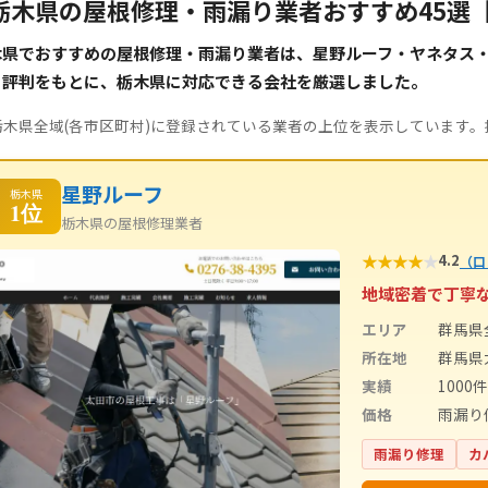
栃木県の屋根修理・雨漏り業者おすすめ45選
木県でおすすめの屋根修理・雨漏り業者は、星野ルーフ・ヤネタス
ミ評判をもとに、栃木県に対応できる会社を厳選しました。
栃木県全域(各市区町村)に登録されている業者の上位を表示しています
星野ルーフ
栃木県
1位
栃木県の屋根修理業者
★
★
★
★
★
4.2
（口
地域密着で丁寧
エリア
群馬県
所在地
群馬県
実績
1000
価格
雨漏り
雨漏り修理
カ