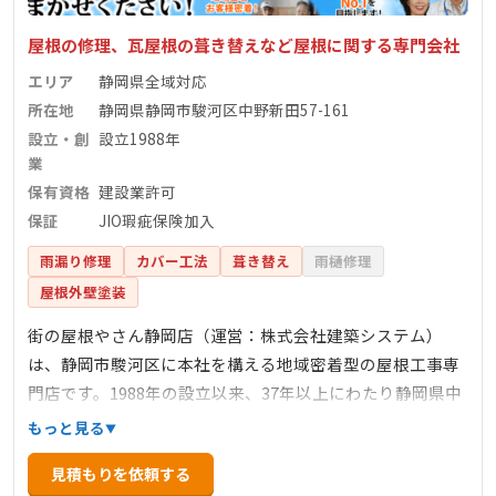
屋根の修理、瓦屋根の葺き替えなど屋根に関する専門会社
エリア
静岡県全域対応
所在地
静岡県静岡市駿河区中野新田57-161
設立・創
設立1988年
業
保有資格
建設業許可
保証
JIO瑕疵保険加入
雨漏り修理
カバー工法
葺き替え
雨樋修理
屋根外壁塗装
街の屋根やさん静岡店（運営：株式会社建築システム）
は、静岡市駿河区に本社を構える地域密着型の屋根工事専
門店です。1988年の設立以来、37年以上にわたり静岡県中
部・東部エリアで住宅の屋根修理や雨漏り対応に携わって
もっと見る
きました。代表の蒔田貴嗣氏は「自分の家だったらどうす
見積もりを依頼する
るか」を原点に、誠実な施工と丁寧な説明を重視していま