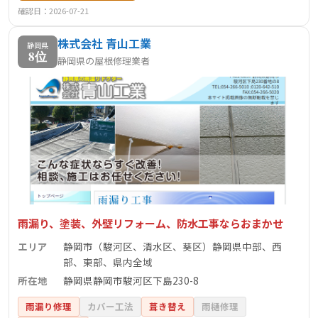
す。建設業許可やJIO瑕疵保険にも加入しており、施工後も
確認日：2026-07-21
安心の体制が整っています。また、全国展開する「街の屋
株式会社 青山工業
根やさん」ネットワークの一員として、豊富なノウハウと
静岡県
8位
静岡県の屋根修理業者
実績を活かした提案力も魅力です。静岡市内で信頼できる
屋根修理業者をお探しの方にとって、安心して相談できる
会社です。
雨漏り、塗装、外壁リフォーム、防水工事ならおまかせ
エリア
静岡市（駿河区、清水区、葵区）静岡県中部、西
部、東部、県内全域
所在地
静岡県静岡市駿河区下島230-8
雨漏り修理
カバー工法
葺き替え
雨樋修理