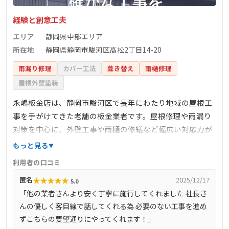
経験と創意工夫
エリア
静岡県中部エリア
所在地
静岡県静岡市駿河区高松2丁目14-20
雨漏り修理
カバー工法
葺き替え
雨樋修理
屋根外壁塗装
永嶋板金店は、静岡市駿河区で長年にわたり地域の屋根工
事を手がけてきた老舗の板金業者です。屋根修理や雨漏り
対策を中心に、外壁工事や雨樋の修繕など幅広い対応力が
魅力。職人直営ならではの丁寧な仕事ぶりと、無駄のない
もっと見る
適正価格で、地元住民からの信頼も厚いです。公式サイト
利用者の口コミ
では施工事例や職人の紹介も掲載されており、透明性が高
★
★
★
★
★
匿名
2025/12/17
5.0
く安心して依頼できます。信頼できる屋根修理業者をお探
「他の業者さんより安く丁寧に施行してくれました 社長さ
しの方におすすめの一社です。
んの優しく客目線で話してくれる為 必要のない工事を進め
ずこちらの要望通りにやってくれます！」