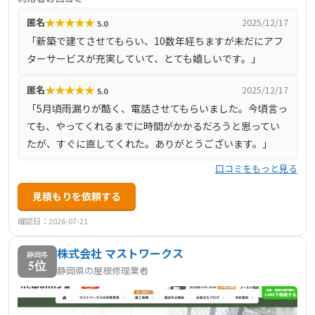
試験による原因特定や最長10年の長期保証など、再発防止
★
★
★
★
★
匿名
2025/12/17
5.0
に向けた丁寧な対応が特徴です。また、公共工事の実績も
「新築で建てさせてもらい、10数年経ちますが未だにアフ
豊富で、信頼性の高い業者として評価されています。地域
ターサービスが充実していて、とても嬉しいです。」
密着型のサービスを提供し、静岡市内で屋根や雨漏りの修
理を検討している方にとって、安心して依頼できる会社で
★
★
★
★
★
匿名
2025/12/17
5.0
す。
「5月頃雨漏りが酷く、電話させてもらいました。今頃言っ
ても、やってくれるまでに時間がかかるだろうと思ってい
たが、すぐに直してくれた。ありがとうございます。」
口コミをもっと見る
見積もりを依頼する
確認日：2026-07-21
株式会社 マストワークス
静岡県
5位
静岡県の屋根修理業者