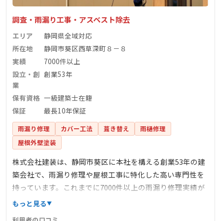
調査・雨漏り工事・アスベスト除去
エリア
静岡県全域対応
所在地
静岡市葵区西草深町８－８
実績
7000件以上
設立・創
創業53年
業
保有資格
一級建築士在籍
保証
最長10年保証
雨漏り修理
カバー工法
葺き替え
雨樋修理
屋根外壁塗装
株式会社建装は、静岡市葵区に本社を構える創業53年の建
築会社で、雨漏り修理や屋根工事に特化した高い専門性を
持っています。これまでに7000件以上の雨漏り修理実績が
あり、一級建築士や防水施工技能士、雨漏り診断士などの
もっと見る
有資格者が在籍し、確かな技術力で対応しています。散水
利用者の口コミ