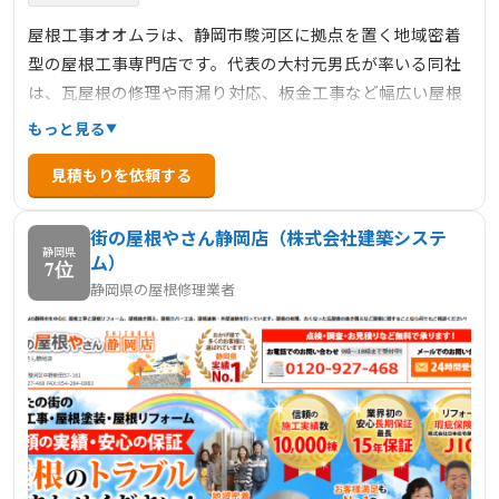
屋根工事オオムラは、静岡市駿河区に拠点を置く地域密着
型の屋根工事専門店です。代表の大村元男氏が率いる同社
は、瓦屋根の修理や雨漏り対応、板金工事など幅広い屋根
工事に対応しています。施工の流れは、無料点検から現地
もっと見る
調査、プラン提案、契約、工事着工、完了まで一貫してお
見積もりを依頼する
り、丁寧な対応が特徴です。また、電話やメールでの問い
合わせにも迅速に対応しており、初めての方でも安心して
街の屋根やさん静岡店（株式会社建築システ
相談できます。地域の信頼を大切にし、確かな技術と誠実
静岡県
ム）
な対応で多くの実績を積み重ねていることから、静岡市内
7位
静岡県の屋根修理業者
で屋根や雨漏りの修理を検討している方にとって、信頼で
きる会社と言えるでしょう