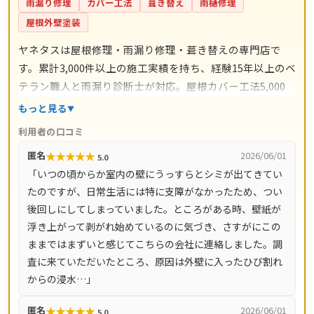
雨漏り修理
カバー工法
葺き替え
雨樋修理
屋根外壁塗装
ヤネタスは屋根修理・雨漏り修理・葺き替えの専門店で
す。累計3,000件以上の施工実績を持ち、経験15年以上のベ
テラン職人と雨漏り診断士が対応。屋根カバー工法5,000
円〜/㎡・葺き替え9,800円〜/㎡・漆喰工事3,000円〜/mな
もっと見る
ど、工事ごとの料金目安を公開しています。自社職人によ
利用者の口コミ
る直接施工で余計な中間コストを省き、施工後は10年間の
★
★
★
★
★
匿名
2026/06/01
5.0
工事保証付き。現地調査・お見積り・ドローン調査・出張
「いつの頃からか室内の壁にうっすらとシミが出てきてい
費は無料です。愛知県・岐阜県をはじめ全国14都道府県に
たのですが、日常生活には特に支障がなかったため、つい
対応し、電話は8時〜18時、LINE・メールは24時間受付、
後回しにしてしまっていました。ところがある時、壁紙が
最短即日で駆けつけます。
浮き上がって剥がれ始めているのに気づき、さすがにこの
ままではまずいと感じてこちらの会社に連絡しました。調
査に来ていただいたところ、原因は外壁に入ったひび割れ
からの浸水…」
★
★
★
★
★
匿名
2026/06/01
5.0