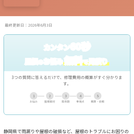
最終更新日：2026年6月3日
60秒
カンタン
無料
屋根
お悩み
見積り
の
で
3つの質問に答えるだけで、修理費用の概算がすぐ分かりま
す。
1
2
3
4
5
お悩み
屋根素材
築年数
重視点
概算・依頼
静岡県で雨漏りや屋根の破損など、屋根のトラブルにお困りの