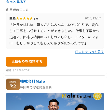
もっと見る
根の工事内容も丁寧に説明してくれるため、はじめての依
利用者の口コミ
頼でも安心して任せられます。施工後のアフターフォロー
★
★
★
★
★
匿名
2025/12/17
5.0
も充実しており、信頼できる屋根修理業者を探している方
「社長をはじめ、職人さんはみんないい方ばかりで、安心
にとって、確かな技術と誠実さが感じられる頼もしい一社
して工事をお任せすることができました。 仕事も丁寧かつ
です。
迅速で、価格も納得のいくものでしたし、アフターのフォ
ローもしっかりしてもらえてありがたかったです」
口コミをもっと見る
見積もりを依頼する
確認日：2026-07-21
株式会社Male
静岡県
3位
静岡県の屋根修理業者