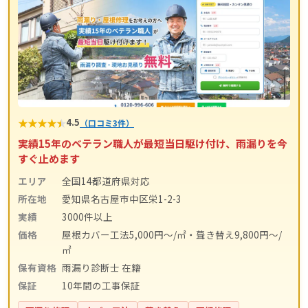
★
★
★
★
★
4.5
（口コミ3件）
実績15年のベテラン職人が最短当日駆け付け、雨漏りを今
すぐ止めます
エリア
全国14都道府県対応
所在地
愛知県名古屋市中区栄1-2-3
実績
3000件以上
価格
屋根カバー工法5,000円〜/㎡・葺き替え9,800円〜/
㎡
保有資格
雨漏り診断士 在籍
保証
10年間の工事保証