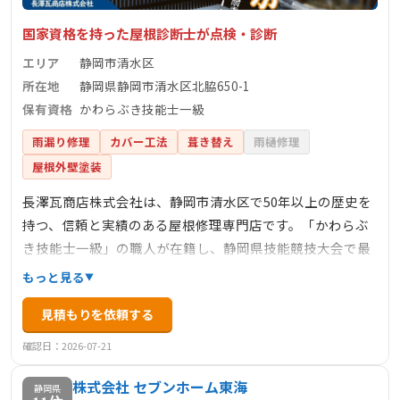
国家資格を持った屋根診断士が点検・診断
エリア
静岡市清水区
所在地
静岡県静岡市清水区北脇650-1
保有資格
かわらぶき技能士一級
雨漏り修理
カバー工法
葺き替え
雨樋修理
屋根外壁塗装
長澤瓦商店株式会社は、静岡市清水区で50年以上の歴史を
持つ、信頼と実績のある屋根修理専門店です。「かわらぶ
き技能士一級」の職人が在籍し、静岡県技能競技大会で最
優秀賞を受賞するなど、高い技術力が評価されています 。
もっと見る
瓦の葺き替えや雨漏り修理に加え、ドローンを活用した屋
見積もりを依頼する
根点検や遮熱材「サーモバリア」の施工など、最新技術も
積極的に導入しています 。また、地元の伝統である「清水
確認日：2026-07-21
瓦」の復興や、瓦小物の製作・販売を通じて地域文化の継
株式会社 セブンホーム東海
承にも力を入れています 。施工前後の丁寧な説明や、顧客
静岡県