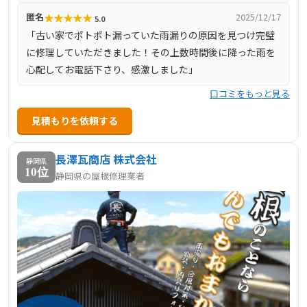
★
★
★
★
★
匿名
2025/12/17
5.0
「古い家でポトポト漏っていた雨漏りの原因を見つけ完璧
に修理していただきました！その上数時間後に降った雨を
心配してお電話下さり、感激しました」
口コミをもっと見る
見積もりを依頼する
長澤瓦商店 株式会社
静岡県
10位
静岡県の屋根修理業者