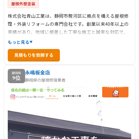
屋根外壁塗装
株式会社青山工業は、静岡市駿河区に拠点を構える屋根修
理・外装リフォームの専門会社です。創業以来40年以上の
実績があり、地域に根差した丁寧な施工と誠実な対応で、
多くの顧客から信頼を得ています。屋根の葺き替えや雨漏
もっと見る
り修理、外壁の塗装や防水工事まで幅広く対応。国家資格
見積もりを依頼する
を持つ職人が在籍し、自社施工による高品質な仕上がりが
特長です。アフターフォローも万全で、安心して任せられ
永嶋板金店
る地元密着型の信頼企業です。
静岡県
9位
静岡県の屋根修理業者