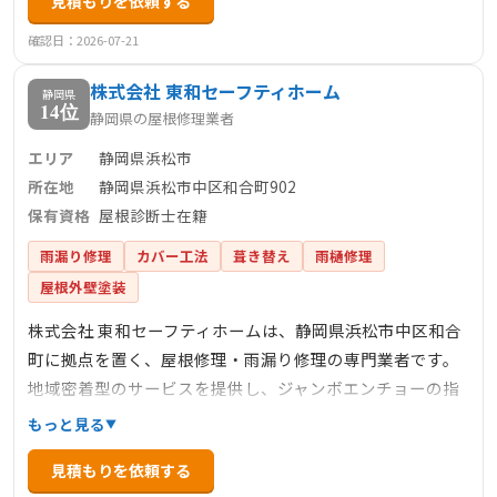
見積もりを依頼する
から信頼を得ています。また、施工後のアフターサービス
も充実しており、安心して任せられる地元密着型の信頼企
確認日：2026-07-21
業です。
株式会社 東和セーフティホーム
静岡県
14位
静岡県の屋根修理業者
エリア
静岡県浜松市
所在地
静岡県浜松市中区和合町902
保有資格
屋根診断士在籍
雨漏り修理
カバー工法
葺き替え
雨樋修理
屋根外壁塗装
株式会社 東和セーフティホームは、静岡県浜松市中区和合
町に拠点を置く、屋根修理・雨漏り修理の専門業者です。
地域密着型のサービスを提供し、ジャンボエンチョーの指
定工事業者としても信頼を得ています。屋根診断士が在籍
もっと見る
し、無料相談や適正価格での施工を約束しています。自社
見積もりを依頼する
の職人が施工を担当し、丁寧な対応と高品質な仕上がりが