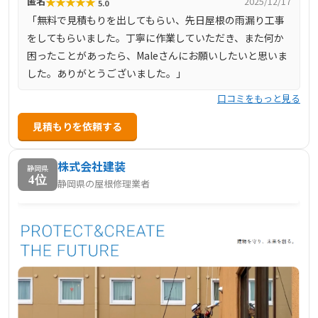
★
★
★
★
★
匿名
2025/12/17
5.0
もりに対しても明瞭で、不安なく依頼できる信頼性の高い
「無料で見積もりを出してもらい、先日屋根の雨漏り工事
業者といえるでしょう。
をしてもらいました。丁寧に作業していただき、また何か
困ったことがあったら、Maleさんにお願いしたいと思いま
した。ありがとうございました。」
口コミをもっと見る
見積もりを依頼する
株式会社建装
静岡県
4位
静岡県の屋根修理業者