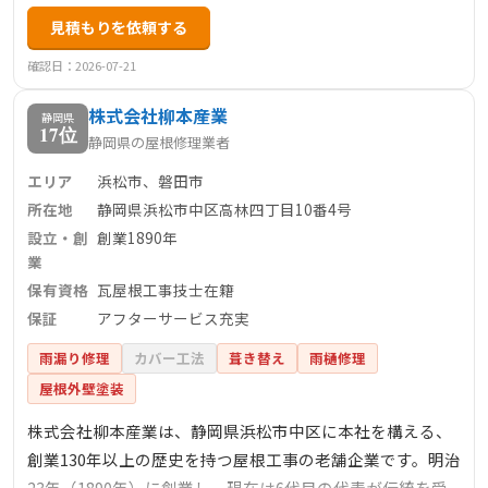
塗装、内装リフォーム、外構工事などを一貫して自社施工
見積もりを依頼する
で行い、年間100件以上の施工実績を誇ります。また、浜松
市初の屋根工事専門ショールームを開設し、施工事例や屋
確認日：2026-07-21
根材の展示、遮熱塗料の体験コーナーなどを通じて、顧客
株式会社柳本産業
にわかりやすい提案を行っています。静岡県知事許可を取
静岡県
17位
静岡県の屋根修理業者
得し、施工後のアフターサービスも充実しており、安心し
て任せられる地元密着型の信頼企業です。
エリア
浜松市、磐田市
所在地
静岡県浜松市中区高林四丁目10番4号
設立・創
創業1890年
業
保有資格
瓦屋根工事技士在籍
保証
アフターサービス充実
雨漏り修理
カバー工法
葺き替え
雨樋修理
屋根外壁塗装
株式会社柳本産業は、静岡県浜松市中区に本社を構える、
創業130年以上の歴史を持つ屋根工事の老舗企業です。明治
23年（1890年）に創業し、現在は6代目の代表が伝統を受