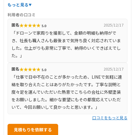
準の品質管理を徹底することで、安心・高品質な施工を実
もっと見る
現しています。また、ドローンやサーモグラフィーを活用
利用者の口コミ
した無料の劣化診断や雨漏り診断を行い、最長15年のアフ
★
★
★
★
★
匿名
2025/12/17
5.0
ター保証を提供するなど、顧客満足度の向上に努めていま
「ドローンで家周りを撮影して、金額の明細も納得がで
す。代表自らが相談対応を行い、丁寧なヒアリングを通じ
き、社長も職人さんも最後まで気持ち良く対応されていま
て最適な提案を行う姿勢からも、信頼できる業者であるこ
した。仕上がりも非常に丁寧で、納得のいくできばえでし
とがうかがえます。静岡市内で屋根や雨漏りの修理を検討
た。」
している方にとって、安心して依頼できる会社です。
★
★
★
★
★
匿名
2025/12/17
5.0
「仕事で日中不在のことが多かったため、LINEで気軽に連
絡を取り合えたことはありがたかったです。丁寧な説明と
度々足を運んでいただいた熱意でこちらの会社に外壁塗装
をお願いしました。細かな要望にもその都度応えていただ
いて、今回お願いして良かったと思います。」
口コミをもっと見る
見積もりを依頼する