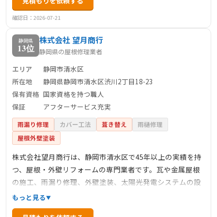
見積もりを依頼する
事、雨漏り補修など幅広く対応しています。完全自社施工
により高品質な仕上がりと適正価格を実現し、最長10年の
確認日：2026-07-21
保証制度や定期的な無料点検サポートも充実しています。
株式会社 望月商行
また、静岡市清水区草薙杉道にショールームを構え、施工
静岡県
13位
静岡県の屋根修理業者
事例やカラーシミュレーションを通じて、顧客にわかりや
すい提案を行っています。地域密着型の信頼企業として、
エリア
静岡市清水区
初めての方でも安心して相談できる一社です。
所在地
静岡県静岡市清水区渋川2丁目18-23
保有資格
国家資格を持つ職人
保証
アフターサービス充実
雨漏り修理
カバー工法
葺き替え
雨樋修理
屋根外壁塗装
株式会社望月商行は、静岡市清水区で45年以上の実績を持
つ、屋根・外壁リフォームの専門業者です。瓦や金属屋根
の施工、雨漏り修理、外壁塗装、太陽光発電システムの設
置など、幅広いサービスを提供しています。国家資格を持
もっと見る
つ職人が在籍し、確かな技術力と丁寧な対応で多くの顧客