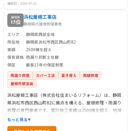
特長です。また、定期的に相談会を開催し、地域住民の住
確認日：2026-07-21
まいの悩みに寄り添っています。浜松市周辺で信頼できる
浜松屋根工事店
屋根修理業者をお探しの方におすすめの一社です。
静岡県
15位
静岡県の屋根修理業者
エリア
静岡県西部全域
所在地
静岡県浜松市西区西山町82
実績
2500棟を超え
保有資格
雨漏り診断士在籍
保証
最長15年の保証制度
雨漏り修理
カバー工法
葺き替え
雨樋修理
屋根外壁塗装
浜松屋根工事店（株式会社住まいるリフォーム）は、静岡
県浜松市西区西山町82に拠点を構える、屋根修理・雨漏り
修理の専門業者です。累計施工実績は2500棟を超え、地域
密着型のサービスで多くの信頼を得ています。雨漏り診断
もっと見る
士が在籍し、即日対応可能な雨漏り修理や、火災保険を活