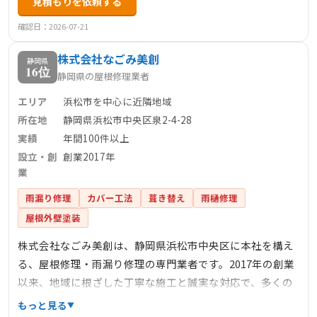
見積もりを依頼する
用した工事費の軽減など、顧客のニーズに応じた柔軟な対
応が特長です。また、最長15年の保証制度や定期訪問サポ
確認日：2026-07-21
ートも充実しており、施工後も安心して任せられます。浜
株式会社なごみ美創
松市周辺で信頼できる屋根修理業者をお探しの方におすす
静岡県
16位
静岡県の屋根修理業者
めの一社です。
エリア
浜松市を中心に近隣地域
所在地
静岡県浜松市中央区泉2-4-28
実績
年間100件以上
設立・創
創業2017年
業
雨漏り修理
カバー工法
葺き替え
雨樋修理
屋根外壁塗装
株式会社なごみ美創は、静岡県浜松市中央区に本社を構え
る、屋根修理・雨漏り修理の専門業者です。2017年の創業
以来、地域に根ざした丁寧な施工と誠実な対応で、多くの
顧客から信頼を得ています。屋根工事や雨漏り修理、外壁
もっと見る