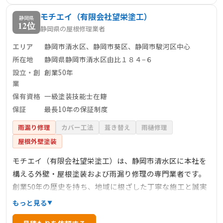
案を心がけており、初めての方でも安心して相談できま
モチエイ（有限会社望栄塗工）
す。信頼できる屋根修理業者をお探しの方におすすめの一
静岡県
12位
静岡県の屋根修理業者
社です。
エリア
静岡市清水区、静岡市葵区、静岡市駿河区中心
所在地
静岡県静岡市清水区由比１８４−６
設立・創
創業50年
業
保有資格
一級塗装技能士在籍
保証
最長10年の保証制度
雨漏り修理
カバー工法
葺き替え
雨樋修理
屋根外壁塗装
モチエイ（有限会社望栄塗工）は、静岡市清水区に本社を
構える外壁・屋根塗装および雨漏り修理の専門業者です。
創業50年の歴史を持ち、地域に根ざした丁寧な施工と誠実
な対応で、多くの顧客から信頼を得ています。一級塗装技
もっと見る
能士などの有資格者が在籍し、外壁・屋根塗装、防水工