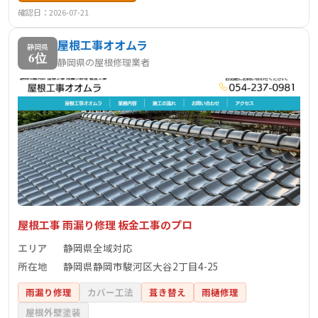
確認日：2026-07-21
​屋根工事オオムラ
静岡県
6位
静岡県の屋根修理業者
屋根工事 雨漏り修理 板金工事のプロ
エリア
静岡県全域対応
所在地
静岡県静岡市駿河区大谷2丁目4-25
雨漏り修理
カバー工法
葺き替え
雨樋修理
屋根外壁塗装