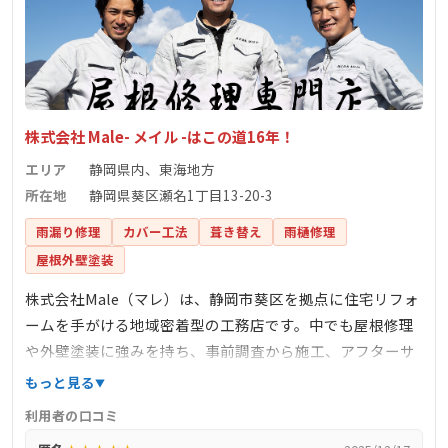
株式会社 Male- メイル -はこの道16年！
エリア
静岡県内、東海地方
所在地
静岡県葵区瀬名1丁目13-20-3
雨漏り修理
カバー工法
葺き替え
雨樋修理
屋根外壁塗装
株式会社Male（マレ）は、静岡市葵区を拠点に住宅リフォ
ームを手がける地域密着型の工務店です。中でも屋根修理
や外壁塗装に強みを持ち、事前調査から施工、アフターサ
ービスまで一貫対応してくれるのが魅力です。代表自ら現
もっと見る
場に足を運ぶ姿勢や、ホームページでの丁寧な施工実績の
利用者の口コミ
紹介からも、誠実な対応がうかがえます。施工内容や見積