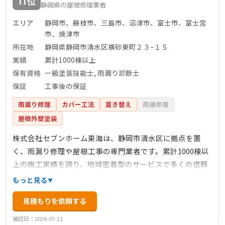
11位
静岡県の屋根修理業者
との信頼関係を重視した対応が特長で、安心して依頼でき
る屋根修理業者です。
エリア
静岡市、藤枝市、三島市、沼津市、富士市、富士宮
市、焼津市
所在地
静岡県静岡市清水区横砂東町２３−１５
実績
累計1000棟以上
保有資格
一級塗装技能士, 雨漏り診断士
保証
工事後の保証
雨漏り修理
カバー工法
葺き替え
雨樋修理
屋根外壁塗装
株式会社セブンホーム東海は、静岡市清水区に拠点を置
く、雨漏り修理や屋根工事の専門業者です。累計1000棟以
上の施工実績を誇り、地域密着型のサービスで多くの信頼
を得ています。一級塗装技能士や雨漏り診断士などの有資
もっと見る
格者が在籍し、確かな技術力で対応します。工事後の保証
見積もりを依頼する
や定期的な無料点検サポートも充実しており、アフターケ
アも万全です。また、施工内容や費用についても正直な提
確認日：2026-07-21