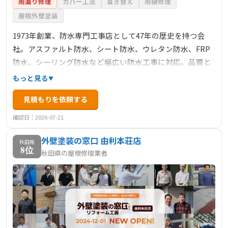
雨漏り修理
カバー工法
葺き替え
雨樋修理
屋根外壁塗装
1973年創業、防水専門工事店として47年の歴史を持つ会
社。アスファルト防水、シート防水、ウレタン防水、FRP
防水、シーリング防水など幅広い防水工事に対応。品質と
安全の向上を何よりも大事にし、確かな技術と経験でコツ
もっと見る
コツと努力を重ねながら、積極的に新工法や技術を取り入
見積もりを依頼する
れ進化と継承を重ねている。秋田県内・主に秋田県南エリ
アでサービスを提供。
確認日：2026-07-21
外壁塗装の窓口 由利本荘店
秋田県
8位
秋田県の屋根修理業者