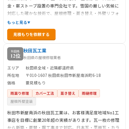
金・薪ストーブ設置の専門会社です。雪国の厳しい気候に
対応した確かな技術で、屋根修理・葺き替え・外壁リフォ
ーム・雨漏り修理・薪ストーブ設置まで幅広く対応。屋根
もっと見る
板金工事のプロフェッショナルが迅速・丁寧に対応し、大
見積もりを依頼する
切な建物を守ります。
秋田瓦工業
秋田県
12位
秋田県の屋根修理業者
エリア
秋田県全域・近隣都道府県
所在地
〒010-1607 秋田県秋田市新屋南浜町6-18
価格
要見積もり
雨漏り修理
カバー工法
葺き替え
雨樋修理
屋根外壁塗装
秋田市新屋南浜の秋田瓦工業は、お客様満足度地域No1工
事店を目標に創業20年超の実績があります。瓦一枚の修理
から新築・葺替・塀工事まで対応。日本瓦・平板瓦・カラ