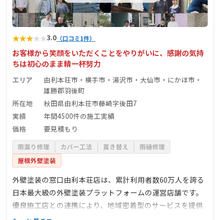
★
★
★
★
★
3.0
（口コミ1件）
お客様から笑顔をいただくことをやりがいに、感謝の気持
ちは初心のまま精一杯努力
エリア
由利本荘市・横手市・湯沢市・大仙市・にかほ市・
雄勝郡羽後町
所在地
秋田県由利本荘市藤崎字後田7
実績
年間4500件の施工実績
価格
要見積もり
雨漏り修理
カバー工法
葺き替え
雨樋修理
屋根外壁塗装
外壁塗装の窓口由利本荘店は、累計利用者数60万人を誇る
日本最大級の外壁塗装プラットフォームの運営店舗です。
優良施工店との連携により、地域密着型のサービスを提供
し、外壁塗装・屋根塗装に関するご相談から施工までを一