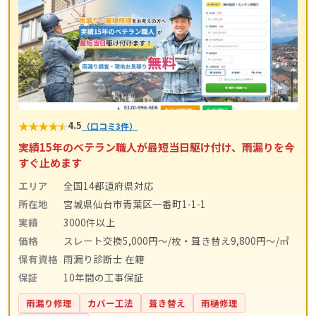
★
★
★
★
★
4.5
（口コミ3件）
実績15年のベテラン職人が最短当日駆け付け、雨漏りを今
すぐ止めます
エリア
全国14都道府県対応
所在地
宮城県仙台市青葉区一番町1-1-1
実績
3000件以上
価格
スレート交換5,000円〜/枚・葺き替え9,800円〜/㎡
保有資格
雨漏り診断士 在籍
保証
10年間の工事保証
雨漏り修理
カバー工法
葺き替え
雨樋修理