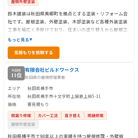
屋根外壁塗装
鈴木建装は秋田県美郷町を拠点とする塗装・リフォーム会
社です。屋根塗装、外壁塗装、木部塗装など各種外装塗装
工事を幅広く手掛けており、住まいの塗り替えから屋根工
事まで対応しています。ただ単に色を塗るだけでなく、お
もっと見る
客様の好みの色を使ってワクワク感を感じていただけるよ
見積もりを依頼する
うな丁寧な対応を心掛け、優れた塗装技術で建物を長持ち
させることを目指しています。
有限会社ビルドワークス
秋田県
11位
秋田県の屋根修理業者
エリア
秋田県横手市
所在地
秋田県横手市十文字町上鍋倉上掵5-31
価格
要見積もり
雨漏り修理
カバー工法
葺き替え
雨樋修理
屋根外壁塗装
秋田県横手市で90年以上の実績を持つ屋根修理・外壁板