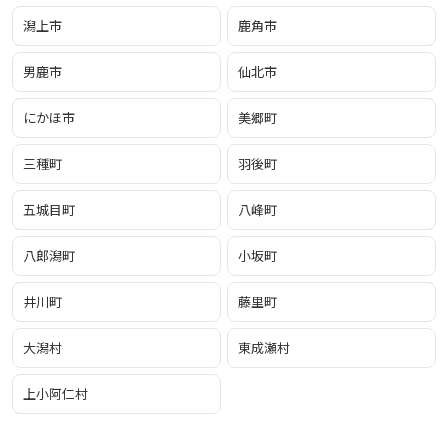
潟上市
鹿角市
男鹿市
仙北市
にかほ市
美郷町
三種町
羽後町
五城目町
八峰町
八郎潟町
小坂町
井川町
藤里町
大潟村
東成瀬村
上小阿仁村