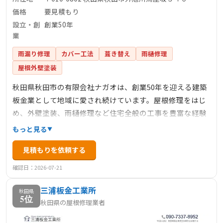
価格
要見積もり
設立・創
創業50年
業
雨漏り修理
カバー工法
葺き替え
雨樋修理
屋根外壁塗装
秋田県秋田市の有限会社ナガオは、創業50年を迎える建築
板金業として地域に愛され続けています。屋根修理をはじ
め、外壁塗装、雨樋修理など住宅全般の工事を豊富な経験
で行っています。24時間電話対応可能で、ご相談やお見積
もっと見る
もりだけでも気軽に対応いたします。専門の技術で納得の
見積もりを依頼する
仕上がりを提供し、お客様の住まいを長期間守り続けま
す。
確認日：2026-07-21
三浦板金工業所
秋田県
5位
秋田県の屋根修理業者