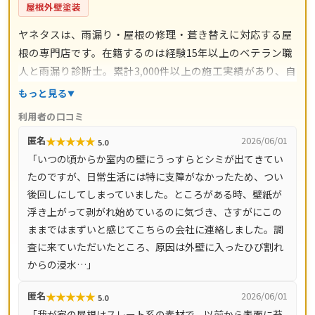
屋根外壁塗装
ヤネタスは、雨漏り・屋根の修理・葺き替えに対応する屋
根の専門店です。在籍するのは経験15年以上のベテラン職
人と雨漏り診断士。累計3,000件以上の施工実績があり、自
社職人による直接施工のため中間マージンがかかりませ
もっと見る
ん。スレート交換5,000円〜/枚・屋根塗装3,000円〜/㎡・
利用者の口コミ
葺き替え9,800円〜/㎡など工事別の料金目安を公開し、施
★
★
★
★
★
匿名
2026/06/01
5.0
工後は10年間の工事保証付き。ドローン調査を含む現地調
「いつの頃からか室内の壁にうっすらとシミが出てきてい
査・お見積り・出張費は無料です。全国14都道府県対応
たのですが、日常生活には特に支障がなかったため、つい
で、LINE・メールは24時間受付、最短即日で駆けつけま
後回しにしてしまっていました。ところがある時、壁紙が
す。
浮き上がって剥がれ始めているのに気づき、さすがにこの
ままではまずいと感じてこちらの会社に連絡しました。調
査に来ていただいたところ、原因は外壁に入ったひび割れ
からの浸水…」
★
★
★
★
★
匿名
2026/06/01
5.0
「我が家の屋根はスレート系の素材で、以前から表面に苔