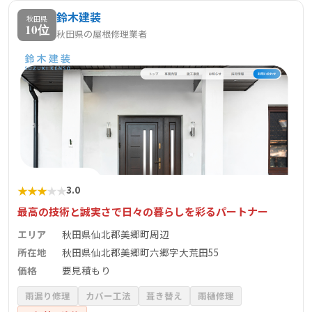
鈴木建装
案いたします。
秋田県
10位
秋田県の屋根修理業者
★
★
★
★
★
3.0
最高の技術と誠実さで日々の暮らしを彩るパートナー
エリア
秋田県仙北郡美郷町周辺
所在地
秋田県仙北郡美郷町六郷字大荒田55
価格
要見積もり
雨漏り修理
カバー工法
葺き替え
雨樋修理