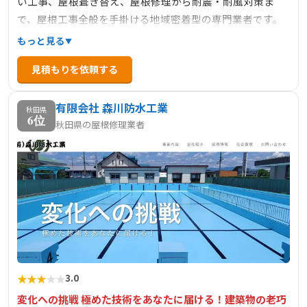
い工事、屋根葺き替え、屋根修理から耐震・耐風対策ま
で、屋根工事全般を手掛ける地域密着型の専門業者です。
住宅から店舗まで、どんな小さな工事・修理でも経験豊富
もっと見る
なスタッフが親切・丁寧に対応いたします。お見積もりは
見積もりを依頼する
無料で承っており、良心的で確かな技術により、お客様に
安心と快適な住まいを提供しています。
有限会社 森川防水工業
秋田県
6位
秋田県の屋根修理業者
★
★
★
★
★
3.0
変化への挑戦 極めた技術をあなたに届ける！建築物の老巧