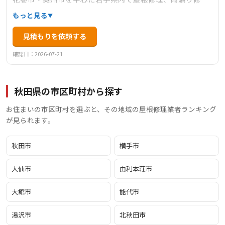
理、防水工事を行っています。一級技能士による無料点
もっと見る
検、ドローンを使った屋根診断、自社職人10名在籍で高品
見積もりを依頼する
質な施工を提供。日本建築板金組合施工図全国大会第一位
受賞の技術力と施工保証最大10年で安心のアフターサービ
確認日：2026-07-21
スをお約束します。
秋田県の市区町村から探す
お住まいの市区町村を選ぶと、その地域の屋根修理業者ランキング
が見られます。
秋田市
横手市
大仙市
由利本荘市
大館市
能代市
湯沢市
北秋田市