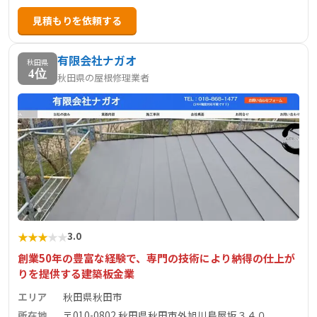
な施工品質と適正価格でサービスを提供しております。角
見積もりを依頼する
館駅から約5分とアクセスも良好で、仙北市エリアのお客様
に安心の外壁塗装をお届けします。
有限会社ナガオ
秋田県
4位
秋田県の屋根修理業者
★
★
★
★
★
3.0
創業50年の豊富な経験で、専門の技術により納得の仕上が
りを提供する建築板金業
エリア
秋田県秋田市
所在地
〒010-0802 秋田県秋田市外旭川鳥屋坂３４０