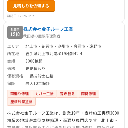
見積もりを依頼する
保険の適用もサポートし、アフターケアも充実していま
す。
確認日：2026-07-21
株式会社金子ルーフ工業
秋田県
15位
秋田県の屋根修理業者
エリア
北上市・花巻市・奥州市・盛岡市・遠野市
所在地
岩手県北上市北鬼柳19地割42-4
実績
3000棟超
価格
要見積もり
保有資格
一級技能士在籍
保証
最大10年保証
雨漏り修理
カバー工法
葺き替え
雨樋修理
屋根外壁塗装
株式会社金子ルーフ工業は、創業19年・累計施工実績3000
棟超の地域密着型屋根修理・雨漏り専門店です。北上市・
花巻市・奥州市を中心に岩手県内で屋根修理、雨漏り修