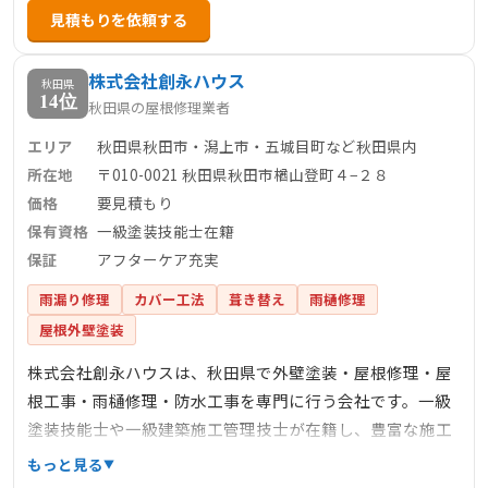
見積もりを依頼する
い、お財布にやさしいをコンセプトに、高品質とコストパ
フォーマンスを両立したリフォームを行っています。
株式会社創永ハウス
秋田県
14位
秋田県の屋根修理業者
エリア
秋田県秋田市・潟上市・五城目町など秋田県内
所在地
〒010-0021 秋田県秋田市楢山登町４−２８
価格
要見積もり
保有資格
一級塗装技能士在籍
保証
アフターケア充実
雨漏り修理
カバー工法
葺き替え
雨樋修理
屋根外壁塗装
株式会社創永ハウスは、秋田県で外壁塗装・屋根修理・屋
根工事・雨樋修理・防水工事を専門に行う会社です。一級
塗装技能士や一級建築施工管理技士が在籍し、豊富な施工
実績と高い技術力でお客様の暮らしをサポート。現地調査
もっと見る
は無料で対応し、適正価格で最適なプランをご提案。火災