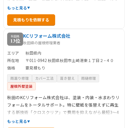
ーベスト・軽量瓦等あらゆる要望にお応えし、屋根点検・
もっと見る
雨漏り修理・雪止め修理・葺替等のアフターサービスも万
見積もりを依頼する
全です。皆様の大事なマイホームを守るため、手抜き工事
を禁じ安全第一で施工いたします。
KCリフォーム株式会社
秋田県
13位
秋田県の屋根修理業者
エリア
秋田県内
所在地
〒011-0942 秋田県秋田市土崎港東１丁目２−４０
価格
要見積もり
雨漏り修理
カバー工法
葺き替え
雨樋修理
屋根外壁塗装
秋田のKCリフォーム株式会社は、塗装・内装・水まわりリ
フォームをトータルサポート。特に壁紙を張替えずに再生
する新技術「クロスクリア」で費用を抑えながら最短3～4
時間で美しい仕上がりを実現。抗菌・消臭・防カビ効果で
もっと見る
快適空間をご提供します。人にやさしい、地球にやさし