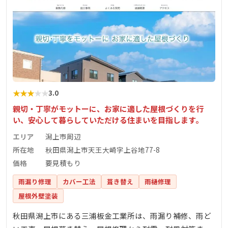
★
★
★
★
★
3.0
親切・丁寧がモットーに、お家に適した屋根づくりを行
い、安心して暮らしていただける住まいを目指します。
エリア
潟上市周辺
所在地
秋田県潟上市天王大崎字上谷地77-8
価格
要見積もり
雨漏り修理
カバー工法
葺き替え
雨樋修理
屋根外壁塗装
秋田県潟上市にある三浦板金工業所は、雨漏り補修、雨ど