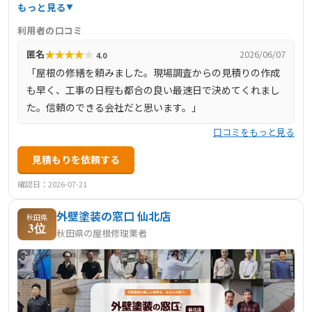
外壁・雨樋の工事に対応し、お客様の建物に最適な材料と
もっと見る
工法をご提案。定期的なメンテナンスから大規模な改修工
利用者の口コミ
事まで、確かな技術で皆さまの暮らしの安心をサポートい
★
★
★
★
★
匿名
2026/06/07
4.0
たします。
「屋根の修繕を頼みました。現場調査からの見積りの作成
も早く、工事の日程も都合の良い最速日で決めてくれまし
た。信頼のできる会社だと思います。」
口コミをもっと見る
見積もりを依頼する
確認日：2026-07-21
外壁塗装の窓口 仙北店
秋田県
3位
秋田県の屋根修理業者