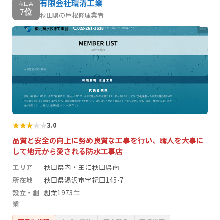
有限会社環清工業
秋田県
7位
秋田県の屋根修理業者
★
★
★
★
★
3.0
品質と安全の向上に努め良質な工事を行い、職人を大事に
して地元から愛される防水工事店
エリア
秋田県内・主に秋田県南
所在地
秋田県湯沢市字祝田145-7
設立・創
創業1973年
業