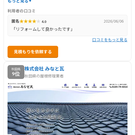
もっと見る
貫してサポートします。業界初の塗料直送システムSSSによ
利用者の口コミ
り手抜き工事を防ぎ、高品質な工事を適正価格で提供して
★
★
★
★
★
匿名
2026/06/06
4.0
います。無料診断から始められ、末永いお付き合いを大切
「リフォームして良かったです」
にしています。
口コミをもっと見る
見積もりを依頼する
株式会社 みなと瓦
秋田県
9位
秋田県の屋根修理業者