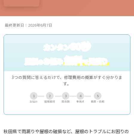
最終更新日：2026年6月7日
60秒
カンタン
無料
屋根
お悩み
見積り
の
で
3つの質問に答えるだけで、修理費用の概算がすぐ分かりま
す。
1
2
3
4
5
お悩み
屋根素材
築年数
重視点
概算・依頼
秋田県で雨漏りや屋根の破損など、屋根のトラブルにお困りの