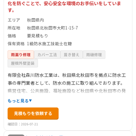
化を防ぐことで、安心安全な環境のお手伝いをしていま
す。
エリア
秋田県内
所在地
秋田県北秋田市大町1-15-7
価格
要見積もり
保有資格
1級防水施工技能士在籍
雨漏り修理
カバー工法
葺き替え
雨樋修理
屋根外壁塗装
有限会社森川防水工業は、秋田県北秋田市を拠点に防水工
事の専門業者として、防水の施工に取り組んでおります。
県営住宅、公共施設、福祉施設など秋田県や北秋田市の発
注工事、地元建設会社からの工事を多数手掛けておりま
もっと見る
す。1級防水施工技能士が多数在籍し、アスファルト防水か
見積もりを依頼する
ら最先端技術の超速硬化スプレー工法まで幅広く対応。建
築防水、土木防水、特殊作業を通じて地域貢献に努めてお
確認日：2026-07-21
ります。