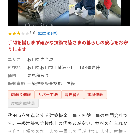
★
★
★
★
★
3.0
（口コミ1件）
手間を惜しまず確かな技術で皆さまの暮らしの安心をお守
りします
エリア
秋田県内全域
所在地
秋田県秋田市土崎港西1丁目8 4番倉庫
価格
要見積もり
保有資格
一級建築板金技能士在籍
雨漏り修理
カバー工法
葺き替え
雨樋修理
屋根外壁塗装
秋田市を拠点とする建築板金工事・外壁工事の専門会社で
す。一級建築板金技能士の代表者が率い、材料の仕入れか
ら自社工場での加工まで一貫して手がけています。屋根・