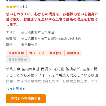
★
★
★
★
★
3.0
想いをカタチに、心からの満足を。お客様の想いを親身に
受け取り、お住まいを思いやる工事で最高の満足をお届け
します。
エリア
秋田県由利本荘市周辺
所在地
秋田県由利本荘市石脇字尾花沢62番地96
価格
要見積もり
雨漏り修理
カバー工法
葺き替え
雨樋修理
屋根外壁塗装
新築工事･屋根の葺替･雨漏り･老朽化･破損など、屋根に関
することから外壁リフォームまで幅広く対応している秋田
県由利本荘市の屋根修理会社です。瓦屋根葺替工事、アス
ファルトシングル材施工、屋根板金工事、破損瓦の部分修
もっと見る
繕工事、雪止工事、雨樋工事、板金穴あき雨漏り修繕工
見積もりを依頼する
事、外壁リフォーム工事など多様なサービスを提供。お客
様の立場になって考え、お住まいに最適なサービスをご提