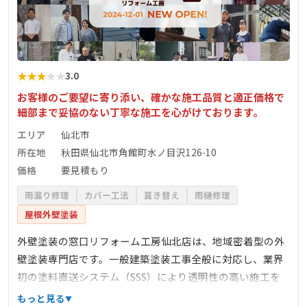
★
★
★
★
★
3.0
お客様のご要望に寄り添い、確かな施工品質と適正価格で
細部まで妥協のない丁寧な施工を心がけております。
エリア
仙北市
所在地
秋田県仙北市角館町水ノ目沢126-10
価格
要見積もり
雨漏り修理
カバー工法
葺き替え
雨樋修理
屋根外壁塗装
外壁塗装の窓口リフォーム工房仙北店は、地域密着型の外
壁塗装専門店です。一般建築塗装工事全般に対応し、業界
初の塗料直送システム（SSS）により透明性の高い施工を
実現。お客様の家を10年、20年先も美しく保つため、確か
もっと見る