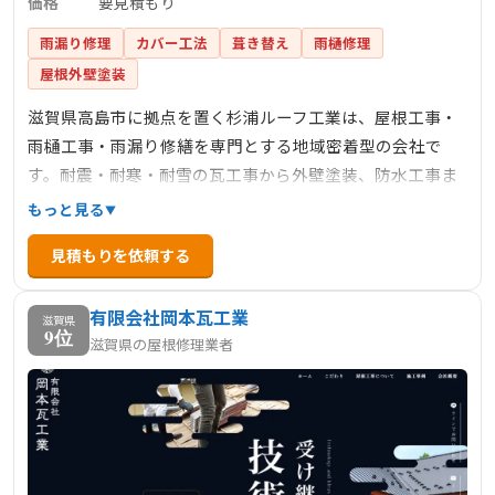
価格
要見積もり
雨漏り修理
カバー工法
葺き替え
雨樋修理
屋根外壁塗装
滋賀県高島市に拠点を置く杉浦ルーフ工業は、屋根工事・
雨樋工事・雨漏り修繕を専門とする地域密着型の会社で
す。耐震・耐寒・耐雪の瓦工事から外壁塗装、防水工事ま
で幅広い工事に対応。高島市、大津市を中心に滋賀県全域
もっと見る
で、確かな技術と豊富な施工実績により安心できる住まい
見積もりを依頼する
づくりをお手伝いします。小さな修理から大規模なリフォ
ームまで、住まいの外装に関することなら何でもご相談く
有限会社岡本瓦工業
ださい。
滋賀県
9位
滋賀県の屋根修理業者