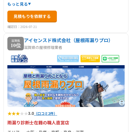
した滋賀・京都東部エリアで屋根工事一筋に歩んできまし
もっと見る
た。瓦葺き替え工事、屋根修理・補修、板金・雨樋工事な
見積もりを依頼する
ど屋根に関するトラブル全般に対応。雨漏りや瓦の割れ、
漆喰の剥がれなど、どんな小さな不安でもお気軽にご相談
確認日：2026-07-21
ください。火災保険を活用した修繕も可能です。
アイセンスド株式会社（屋根雨漏りプロ）
滋賀県
10位
滋賀県の屋根修理業者
★
★
★
★
★
3.0
（口コミ2件）
雨漏り診断士在籍の職人直営店
エリア
大阪・兵庫・京都・奈良・滋賀