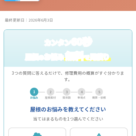
最終更新日：2026年6月3日
60秒
カンタン
無料
屋根
お悩み
見積り
の
で
3つの質問に答えるだけで、修理費用の概算がすぐ分かりま
す。
1
2
3
4
5
お悩み
屋根素材
築年数
重視点
概算・依頼
屋根のお悩みを教えてください
当てはまるものを1つ選んでください