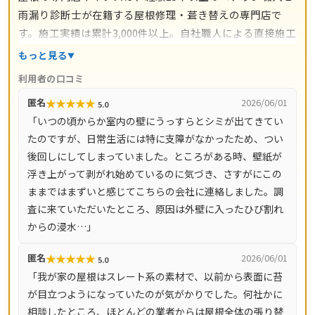
雨漏り診断士が在籍する屋根修理・葺き替えの専門店で
す。施工実績は累計3,000件以上。自社職人による直接施工
で中間マージンを省き、瓦交換2,000円〜/枚、屋根カバー
もっと見る
工法5,000円〜/㎡、葺き替え9,800円〜/㎡など工事別の料
利用者の口コミ
金目安を明示しています。工事には10年間の保証が付き、
★
★
★
★
★
匿名
2026/06/01
5.0
現地調査・お見積り・ドローン調査・出張費はすべて無
「いつの頃からか室内の壁にうっすらとシミが出てきてい
料。電話受付は8時〜18時、LINE・メールなら24時間相談
たのですが、日常生活には特に支障がなかったため、つい
でき、最短即日で駆けつけます。大阪府をはじめ、兵庫
後回しにしてしまっていました。ところがある時、壁紙が
県・京都府・奈良県・滋賀県など全国14都道府県に対応し
浮き上がって剥がれ始めているのに気づき、さすがにこの
ています。
ままではまずいと感じてこちらの会社に連絡しました。調
査に来ていただいたところ、原因は外壁に入ったひび割れ
からの浸水…」
★
★
★
★
★
匿名
2026/06/01
5.0
「我が家の屋根はスレート系の素材で、以前から表面に苔
が目立つようになっていたのが気がかりでした。何社かに
相談したところ、ほとんどの業者からは屋根全体の張り替