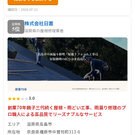
の雨漏りなど急を要するお困りごとにも迅速に対応しま
す。中間業者を挟まない職人直営だから適正価格で高品質
確認日：2026-07-21
な施工を実現。お客様とのコミュニケーションを大切に、
株式会社日置
現地調査・お見積り無料でご提供しています。
滋賀県
5位
滋賀県の屋根修理業者
★
★
★
★
★
3.0
創業70年親子三代続く屋根・雨どい工事、雨漏り修理のプ
ロ職人による高品質でリーズナブルなサービス
エリア
滋賀県高島市
所在地
奈良県橿原市中曽司町313-6