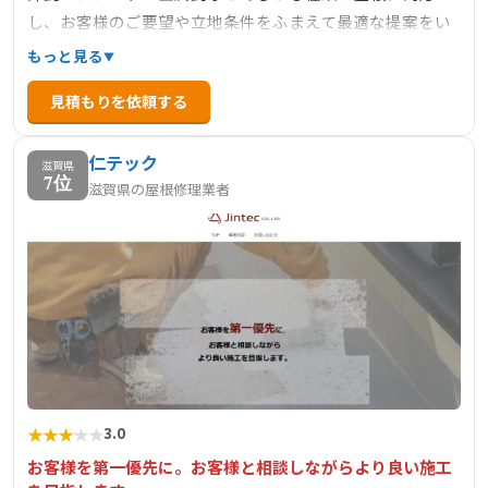
し、お客様のご要望や立地条件をふまえて最適な提案をい
たします。屋根の診断・状態の説明・提案を分かりやすく
もっと見る
進め、お客様にご理解・ご納得いただいてから施工に入り
見積もりを依頼する
ます。雨漏り修理から葺き替え工事まで、下地から丁寧な
施工で対応いたします。
仁テック
滋賀県
7位
滋賀県の屋根修理業者
★
★
★
★
★
3.0
お客様を第一優先に。お客様と相談しながらより良い施工