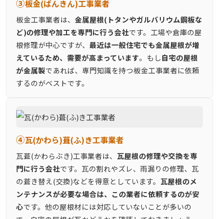
③
板金(ばんきん)工事業者
板金工事業者は、
金属屋根(トタンやガルバリウム鋼板な
ど)の修理や加工を専門に行う会社
です。工場や倉庫の屋
根修理が中心ですが、
最近は一般住宅でも金属屋根が増
えているため、需要が高まっています
。もし
自宅の屋根
が金属製
であれば、専門知識を持つ板金工事業者に依頼
するのがベストです。
④
瓦(かわら)葺(ふ)き工事業者
瓦葺(かわらぶき)工事業者は、
瓦屋根の修理や交換を専
門に行う会社
です。瓦の割れやズレ、雨漏りの修理、瓦
の葺き替え(交換)などを得意としています。
瓦屋根のメ
ンテナンスが必要な場合は、この業者に依頼するのが安
心
です。他の屋根材には対応していないことが多いの