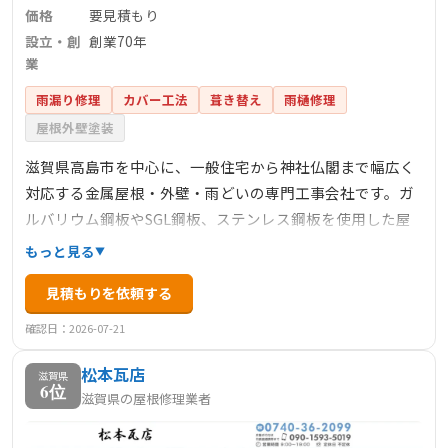
価格
要見積もり
設立・創
創業70年
業
雨漏り修理
カバー工法
葺き替え
雨樋修理
屋根外壁塗装
滋賀県高島市を中心に、一般住宅から神社仏閣まで幅広く
対応する金属屋根・外壁・雨どいの専門工事会社です。ガ
ルバリウム鋼板やSGL鋼板、ステンレス鋼板を使用した屋
根工事を得意とし、創業70年の豊富な経験と技術で、お客
もっと見る
様の予算に合わせた最適な解決策を提供します。営業担当
見積もりを依頼する
者はおらず、屋根職人が直接相談を承り、中間マージンの
ない適正価格で高品質な工事を行っています。
確認日：2026-07-21
松本瓦店
滋賀県
6位
滋賀県の屋根修理業者