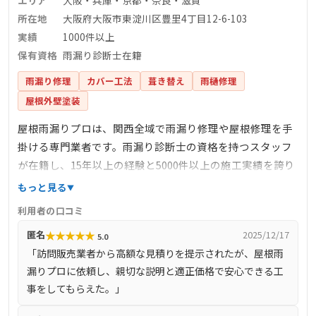
所在地
大阪府大阪市東淀川区豊里4丁目12-6-103
実績
1000件以上
保有資格
雨漏り診断士在籍
雨漏り修理
カバー工法
葺き替え
雨樋修理
屋根外壁塗装
屋根雨漏りプロは、関西全域で雨漏り修理や屋根修理を手
掛ける専門業者です。雨漏り診断士の資格を持つスタッフ
が在籍し、15年以上の経験と5000件以上の施工実績を誇り
ます。職人直営店として中間マージンを排除し、高い技術
もっと見る
とリーズナブルな価格を提供しています。現地調査やお見
利用者の口コミ
積りは無料で行っており、瓦1枚の交換から屋根全体の葺き
★
★
★
★
★
匿名
2025/12/17
5.0
替えまで、幅広いニーズに対応しています。
「訪問販売業者から高額な見積りを提示されたが、屋根雨
漏りプロに依頼し、親切な説明と適正価格で安心できる工
事をしてもらえた。」