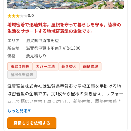
★
★
★
★
★
3.0
地域密着で迅速対応。屋根を守って暮らしを守る。皆様の
生活をサポートする地域密着型の企業です。
エリア
滋賀県甲賀市周辺
所在地
滋賀県甲賀市甲南町新治1500
価格
要見積もり
雨漏り修理
カバー工法
葺き替え
雨樋修理
屋根外壁塗装
滋賀窯業株式会社は滋賀県甲賀市で屋根工事を手掛ける地
域密着型の企業です。瓦1枚から屋根の葺き替え、リフォー
ムまで幅広い屋根工事に対応し、新築屋根、既築屋根葺き
替え、カバー工法、雨漏り補修、屋根修繕、リメイク工事
もっと見る
など様々なサービスを提供しています。また自動車の買取
見積もりを依頼する
販売事業も展開し、ガリバーのフランチャイズ店として運