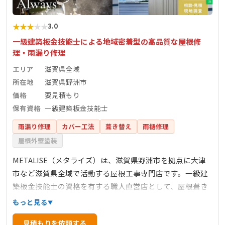
★
★
★
★
★
3.0
一級建築板金技能士による地域密着型の高品質な屋根修
理・雨漏り修理
エリア
滋賀県全域
所在地
滋賀県野洲市
価格
要見積もり
保有資格
一級建築板金技能士
雨漏り修理
カバー工法
葺き替え
雨樋修理
屋根外壁塗装
METALISE（メタライズ）は、滋賀県野洲市を拠点に大津
市など滋賀県全域で活動する屋根工事専門店です。一級建
築板金技能士の資格を有する職人直営店として、屋根葺き
替え・カバー工法・雨漏り修理・板金修理など各種屋根工
もっと見る
事に対応。地域密着型の軽いフットワークを活かし、突然
見積もりを依頼する