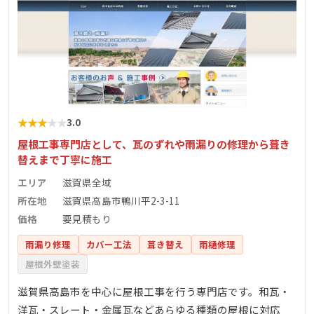
★
★
★
★
★
3.0
屋根工事専門店として、瓦のずれや雨漏りの修理から葺き
替えまで丁寧に施工
エリア
滋賀県全域
所在地
滋賀県高島市鴨川平2-3-11
価格
要見積もり
雨漏り修理
カバー工法
葺き替え
雨樋修理
屋根外壁塗装
滋賀県高島市を中心に屋根工事を行う専門店です。和瓦・
洋瓦・スレート・金属瓦などあらゆる種類の屋根に対応