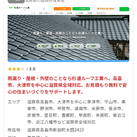
滋賀県の屋根修理業者
★
★
★
★
★
3.0
雨漏り・屋根・外壁のことなら杉浦ルーフ工業へ。高島
市、大津市を中心に滋賀県全域対応、お見積もり無料で安
心の住まいづくりをサポートします。
エリア
滋賀県高島市、大津市を中心に草津市、守山市、栗
東市、野洲市、甲賀市、湖南市、米原市、長浜市、
彦根市、愛荘町、豊郷町、甲良町、多賀町、東近江
市、近江八幡市など滋賀県全域対応
所在地
滋賀県高島市新旭町太田2423