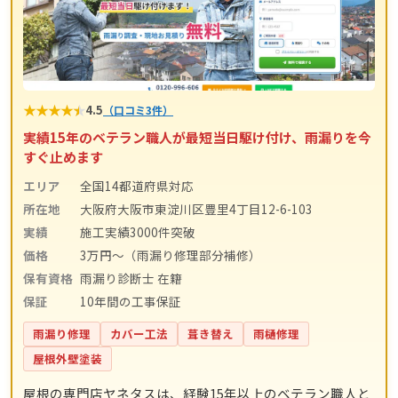
★
★
★
★
★
4.5
（口コミ3件）
実績15年のベテラン職人が最短当日駆け付け、雨漏りを今
すぐ止めます
エリア
全国14都道府県対応
所在地
大阪府大阪市東淀川区豊里4丁目12-6-103
実績
施工実績3000件突破
価格
3万円〜（雨漏り修理部分補修）
保有資格
雨漏り診断士 在籍
保証
10年間の工事保証
雨漏り修理
カバー工法
葺き替え
雨樋修理
屋根外壁塗装
屋根の専門店ヤネタスは、経験15年以上のベテラン職人と