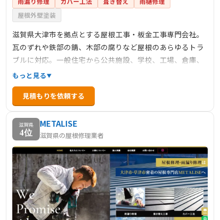
雨漏り修理
カバー工法
葺き替え
雨樋修理
屋根外壁塗装
滋賀県大津市を拠点とする屋根工事・板金工事専門会社。
瓦のずれや鉄部の錆、木部の腐りなど屋根のあらゆるトラ
ブルに対応。一般住宅から公共施設、学校、工場、倉庫、
そして社寺仏閣まで幅広い建物の屋根工事を手がけていま
もっと見る
す。軽量で耐久性の高い屋根材料や省エネ効果のある遮熱
見積もりを依頼する
塗装など、最新技術と伝統的な技術を融合させた確かな技
術で、多くのお客様の屋根を守り続けています。
METALISE
滋賀県
4位
滋賀県の屋根修理業者