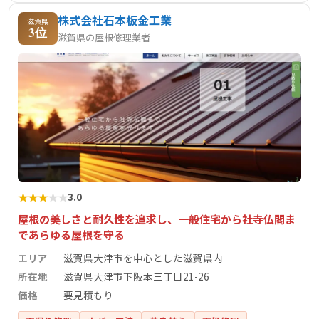
営しており、皆様の生活を総合的にサポートしています。
株式会社石本板金工業
滋賀県
3位
滋賀県の屋根修理業者
★
★
★
★
★
3.0
屋根の美しさと耐久性を追求し、一般住宅から社寺仏閣ま
であらゆる屋根を守る
エリア
滋賀県大津市を中心とした滋賀県内
所在地
滋賀県大津市下阪本三丁目21-26
価格
要見積もり