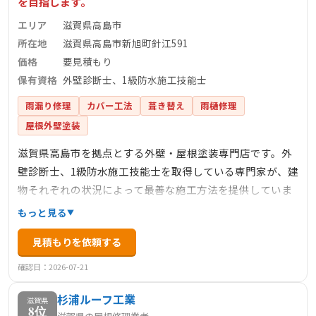
を目指します。
エリア
滋賀県高島市
所在地
滋賀県高島市新旭町針江591
価格
要見積もり
保有資格
外壁診断士、1級防水施工技能士
雨漏り修理
カバー工法
葺き替え
雨樋修理
屋根外壁塗装
滋賀県高島市を拠点とする外壁・屋根塗装専門店です。外
壁診断士、1級防水施工技能士を取得している専門家が、建
物それぞれの状況によって最善な施工方法を提供していま
す。職人による熟練の技術で、材料選定・下地処理・塗料
もっと見る
配合など、細かいこだわりを持って施工品質を追求。塗装
見積もりを依頼する
工事・防水工事・雨漏り修繕工事など幅広く対応し、お客
様のお困りごとを解決します。
確認日：2026-07-21
杉浦ルーフ工業
滋賀県
8位