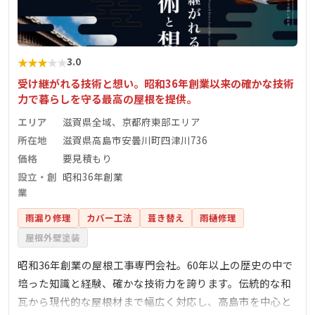
★
★
★
★
★
3.0
受け継がれる技術と想い。昭和36年創業以来の確かな技術
力で暮らしを守る最高の屋根を提供。
エリア
滋賀県全域、京都府東部エリア
所在地
滋賀県高島市安曇川町四津川736
価格
要見積もり
設立・創
昭和36年創業
業
雨漏り修理
カバー工法
葺き替え
雨樋修理
屋根外壁塗装
昭和36年創業の屋根工事専門会社。60年以上の歴史の中で
培った知識と経験、確かな技術力を誇ります。伝統的な和
瓦から現代的な屋根材まで幅広く対応し、高島市を中心と