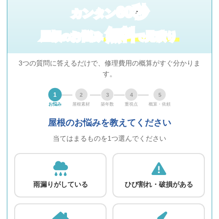
60秒
カンタン
無料
屋根
お悩み
見積り
の
で
3つの質問に答えるだけで、修理費用の概算がすぐ分かりま
す。
1
2
3
4
5
お悩み
屋根素材
築年数
重視点
概算・依頼
屋根のお悩みを教えてください
当てはまるものを1つ選んでください
雨漏りがしている
ひび割れ・破損がある