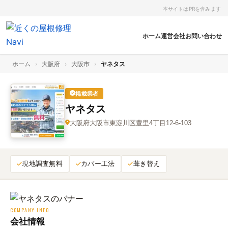
本サイトはPRを含みます
ホーム
運営会社
お問い合わせ
ホーム
›
大阪府
›
大阪市
›
ヤネタス
掲載業者
ヤネタス
大阪府大阪市東淀川区豊里4丁目12-6-103
現地調査無料
カバー工法
葺き替え
COMPANY INFO
会社情報