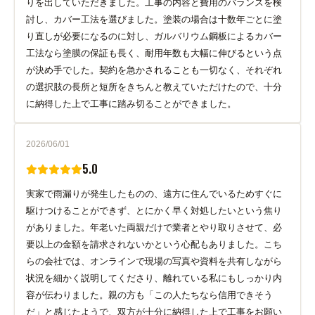
りを出していただきました。工事の内容と費用のバランスを検
討し、カバー工法を選びました。塗装の場合は十数年ごとに塗
り直しが必要になるのに対し、ガルバリウム鋼板によるカバー
工法なら塗膜の保証も長く、耐用年数も大幅に伸びるという点
が決め手でした。契約を急かされることも一切なく、それぞれ
の選択肢の長所と短所をきちんと教えていただけたので、十分
に納得した上で工事に踏み切ることができました。
2026/06/01
5.0
実家で雨漏りが発生したものの、遠方に住んでいるためすぐに
駆けつけることができず、とにかく早く対処したいという焦り
がありました。年老いた両親だけで業者とやり取りさせて、必
要以上の金額を請求されないかという心配もありました。こち
らの会社では、オンラインで現場の写真や資料を共有しながら
状況を細かく説明してくださり、離れている私にもしっかり内
容が伝わりました。親の方も「この人たちなら信用できそう
だ」と感じたようで、双方が十分に納得した上で工事をお願い