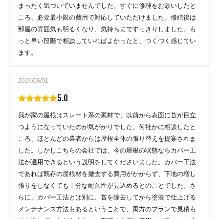
まったく気づいていませんでした。すぐに修理をお願いしたと
ころ、必要最小限の費用で対応していただけました。修繕後は
部屋の雰囲気も明るくなり、気持ちまですっきりしました。も
っと早い段階で相談していればよかったと、つくづく感じてい
ます。
2026/06/01
5.0
我が家の屋根はスレート系の素材で、以前から表面に苔が目立
つようになっていたのが気がかりでした。何社かに相談したと
ころ、ほとんどの業者からは屋根全体の張り替えを提案されま
した。しかしこちらの会社では、今の屋根の状態ならカバー工
法が適用できるという説明をしてくださいました。カバー工法
であれば既存の屋根材を撤去する費用がかからず、下地の増し
張りをしなくても十分な耐久性が見込めるとのことでした。さ
らに、カバー工法とは別に、苔を除去してから塗装で仕上げる
メンテナンス方法もあるということで、両方のプランで見積も