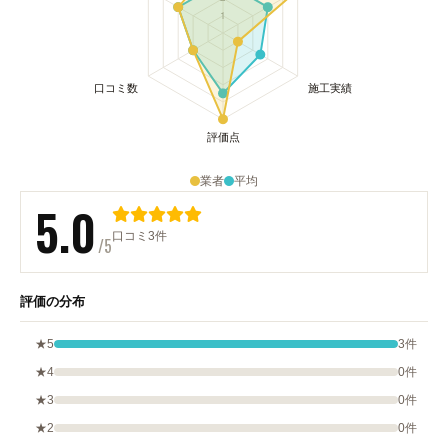
業者
平均
5.0
口コミ3件
/5
評価の分布
★5
3件
★4
0件
★3
0件
★2
0件