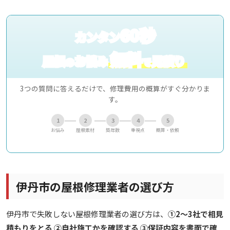
60秒
カンタン
無料
屋根
お悩み
見積り
の
で
3つの質問に答えるだけで、修理費用の概算がすぐ分かりま
す。
1
2
3
4
5
お悩み
屋根素材
築年数
重視点
概算・依頼
伊丹市の屋根修理業者の選び方
伊丹市で失敗しない屋根修理業者の選び方は、
①2〜3社で相見
積もりをとる ②自社施工かを確認する ③保証内容を書面で確