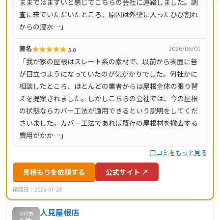
ままではまずいと感じてこちらの会社に連絡しました。調
査に来ていただいたところ、原因は外壁に入ったひび割れ
からの浸水…」
★
★
★
★
★
匿名
2026/06/01
5.0
「我が家の屋根はスレート系の素材で、以前から表面に苔
が目立つようになっていたのが気がかりでした。何社かに
相談したところ、ほとんどの業者からは屋根全体の張り替
えを提案されました。しかしこちらの会社では、今の屋根
の状態ならカバー工法が適用できるという説明をしてくだ
さいました。カバー工法であれば既存の屋根材を撤去する
費用がかか…」
口コミをもっと見る
見積もりを依頼する
公式サイト ↗
確認日：2026-07-23
人見屋根店
伊丹市