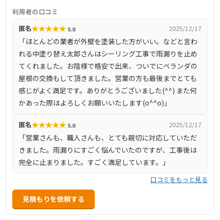
も強みを持ちます。施工中は写真レポートを通じて進捗共
利用者の口コミ
有し、カラーシミュレーションや10年保証制度などサポー
★
★
★
★
★
匿名
2025/12/17
5.0
ト面も充実。見積りや現地調査が無料であること、職人の
「ほとんどの業者が外壁を塗装した方がいい。などと言わ
マナーや仕上がりの丁寧さが口コミで評価され、安心して
れる中塗り替え太郎さんはシーリング工事で雨漏りを止め
依頼できる業者として信頼されています。
てくれました。お陰様で格安で出来、ついでにベランダの
屋根の交換もして頂きました。営業の方も最後までとても
感じがよく満足です。ありがとうございました(^^) また何
かあった際はよろしくお願いいたします(o^^o)」
★
★
★
★
★
匿名
2025/12/17
5.0
「営業さんも、職人さんも、とても親切に対応していただ
きました。雨漏りにすごく悩んでいたのですが、工事後は
完全に止まりました。すごく満足しています。」
口コミをもっと見る
見積もりを依頼する