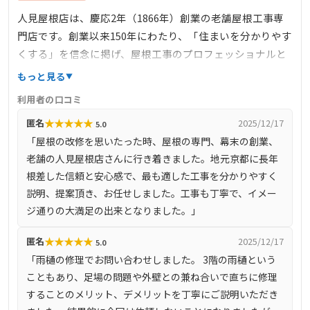
人見屋根店は、慶応2年（1866年）創業の老舗屋根工事専
門店です。創業以来150年にわたり、「住まいを分かりやす
くする」を信念に掲げ、屋根工事のプロフェッショナルと
してお客様に寄り添ったサービスを提供しています。大阪
もっと見る
府、兵庫県、京都府、滋賀県、福井県などの近畿地方や東
利用者の口コミ
海地方で、雨漏り修理、屋根リフォーム（葺き替え）、カ
★
★
★
★
★
匿名
2025/12/17
5.0
バー工法、雨樋の修理、屋根塗装など、多岐にわたる屋根
「屋根の改修を思いたった時、屋根の専門、幕末の創業、
工事を手掛けています。特に、ドローンを活用した屋根の
老舗の人見屋根店さんに行き着きました。地元京都に長年
撮影により、施工前後の状況をお客様に分かりやすく説明
根差した信頼と安心感で、最も適した工事を分かりやすく
する取り組みを行っています。さらに、JA全農や各種福利
説明、提案頂き、お任せしました。工事も丁寧で、イメー
厚生団体との提携実績もあり、その信頼性と実績は高く評
ジ通りの大満足の出来となりました。」
価されています。
★
★
★
★
★
匿名
2025/12/17
5.0
「雨樋の修理でお問い合わせしました。 3階の雨樋という
こともあり、足場の問題や外壁との兼ね合いで直ちに修理
することのメリット、デメリットを丁寧にご説明いただき