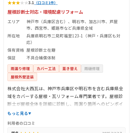
★
★
★
★
★
3.1
（口コミ1件）
屋根診断士対応・環境配慮リフォーム
エリア
神戸市（兵庫区含む）、明石市、加古川市、芦屋
市、西宮市、姫路市など兵庫県全域
所在地
兵庫県明石市二見町福里123‑1（神戸・兵庫区も対
応）
保有資格
屋根診断士在籍
保証
不具合補償体制
雨漏り修理
カバー工法
葺き替え
雨樋修理
屋根外壁塗装
株式会社大西瓦は、神戸市兵庫区や明石市を含む兵庫県全
域をカバーする屋根・瓦リフォーム専門業者です。屋根診
断士が屋根全体を詳細に診断し、雨漏り箇所へのピンポイ
ント対処や環境配慮を重視した施工を提供。葺き替え、板
もっと見る
金、雨樋交換、漆喰補修、金属屋根・太陽光パネル設置な
利用者の口コミ
ど幅広い工事に対応。価格表も公表しており、例えば瓦全