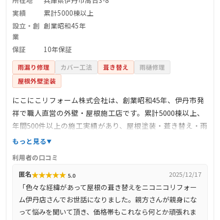
実績
累計5000棟以上
設立・創
創業昭和45年
業
保証
10年保証
雨漏り修理
カバー工法
葺き替え
雨樋修理
屋根外壁塗装
にこにこリフォーム株式会社は、創業昭和45年、伊丹市発
祥で職人直営の外壁・屋根施工店です。累計5000棟以上、
年間500件以上の施工実績があり、屋根塗装・葺き替え・雨
漏り修理・雨樋交換など幅広く対応。自社の塗装・屋根職
もっと見る
人が施工にあたり、現地ドローン診断や高圧洗浄、カラー
利用者の口コミ
シミュレーション、10年保証、アフターフォロー体制も充
★
★
★
★
★
匿名
2025/12/17
5.0
実。迅速な現地対応と丁寧な施工が地域で評価されてお
「色々な経緯があって屋根の葺き替えをニコニコリフォー
り、近隣配慮や工事写真共有なども実践しています。相見
ム伊丹店さんでお世話になりました。親方さんが親身にな
積もり歓迎で価格も明瞭、押し売りなしの方針により安心
って悩みを聞いて頂き、価格帯もこれなら何とか頑張れま
して依頼できる信頼の業者です。