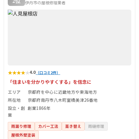
2位
伊丹市の屋根修理業者
★
★
★
★
★
4.0
（口コミ2件）
「住まいを分かりやすくする」を信念に
エリア
京都府を中心に近畿地方や東海地方
所在地
京都府南丹市八木町室橋美津26番地
設立・創
創業1866年
業
雨漏り修理
カバー工法
葺き替え
雨樋修理
屋根外壁塗装