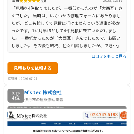
★
★
★
★
★
匿名
2025/12/17
5.0
交換は約623700円〜770000円からと明記されています。工
「見積を4件取りましたが、一番低かったのが「大西瓦」さ
事後の不具合補償体制も整え、丁寧で迅速、かつ職人と直
んでした。 当時は、いくつかの修理フォ－ムにあたりまし
接やり取りできる信頼感があります。
たが、どこも忙しくて見積に行けませんという返事が多か
ったです。1か月半ほどして4件見積に来ていただけまし
た。 一番低かったのが「大西瓦」さんでしたので、お願い
しました。 その後も結構、色々相談しましたが、でき…」
口コミをもっと見る
見積もりを依頼する
確認日：2026-07-21
M’s tec 株式会社
伊丹市
4位
伊丹市の屋根修理業者