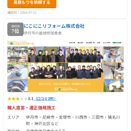
見積もりを依頼する
確認日：2026-07-21
にこにこリフォーム株式会社
伊丹市
7位
伊丹市の屋根修理業者
★
★
★
★
★
3.1
（口コミ2件）
職人直営・適正価格施工
エリア
伊丹市・尼崎市・宝塚市・川西市・三田市・猪名川
町・神戸北区など
所在地
兵庫県伊丹市高台3-8