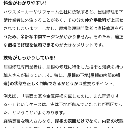
料金がわかりやすい!
ハウスメーカーやリフォーム会社に依頼すると、屋根修理を下
請け業者に外注することが多く、その分の
仲介手数料
が上乗せ
されてしまいます。しかし、屋根修理専門業者は
直接修理を行
うため、余計な中間マージンがかかりません
。そのため、
適正
な価格で修理を依頼できる
のが大きなメリットです。
技術がしっかりしている!
屋根修理専門業者は、屋根の修理に特化した技術と知識を持つ
職人さんが揃っています。特に、
屋根の下地(屋根の内部の構
造)の状態を正しく判断できるかどうか
は重要なポイント。
例えば、「表面の瓦や金属屋根を直したのに、また雨漏りす
る…」というケースは、実は下地が傷んでいたことが原因だっ
た、ということがよくあります。
経験豊富な職人さんなら、
屋根の表面だけでなく、内部の状態