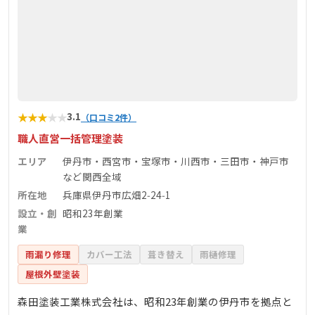
★
★
★
★
★
3.1
（口コミ2件）
職人直営一括管理塗装
エリア
伊丹市・西宮市・宝塚市・川西市・三田市・神戸市
など関西全域
所在地
兵庫県伊丹市広畑2‑24‑1
設立・創
昭和23年創業
業
雨漏り修理
カバー工法
葺き替え
雨樋修理
屋根外壁塗装
森田塗装工業株式会社は、昭和23年創業の伊丹市を拠点と