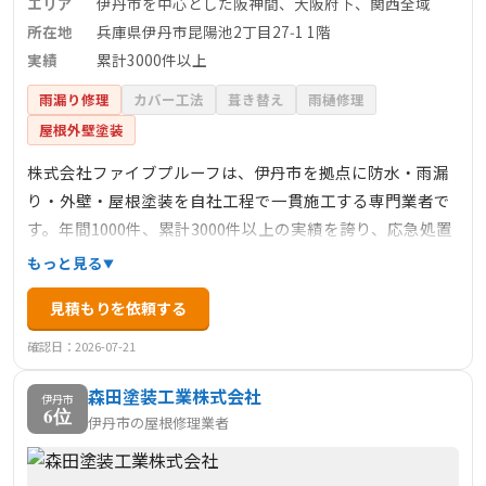
エリア
伊丹市を中心とした阪神間、大阪府下、関西全域
所在地
兵庫県伊丹市昆陽池2丁目27‑1 1階
実績
累計3000件以上
雨漏り修理
カバー工法
葺き替え
雨樋修理
屋根外壁塗装
株式会社ファイブプルーフは、伊丹市を拠点に防水・雨漏
り・外壁・屋根塗装を自社工程で一貫施工する専門業者で
す。年間1000件、累計3000件以上の実績を誇り、応急処置
から本格補修、葺き替え・カバー工法まで幅広く対応して
もっと見る
います。適正価格と職人直営体制により中間マージンを省
見積もりを依頼する
き、透明な料金設定を実現。施工中は進捗写真を共有し、
近隣配慮や電話サポートも徹底。伊丹市エリアで信頼され
確認日：2026-07-21
る実力派地元業者です。
森田塗装工業株式会社
伊丹市
6位
伊丹市の屋根修理業者