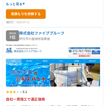
査を重視し、ベランダや屋上の防水から屋根の塗装・雨漏
もっと見る
り補修・カバー工法まで対応。自社職人による一貫施工体
見積もりを依頼する
制で中間マージンを省き、透明で適正な価格設定を実現し
ています。施工中は進捗写真を共有し、近隣への配慮も徹
確認日：2026-07-21
底。10年保証とアフターフォローにより、安心して依頼で
株式会社ファイブプルーフ
きるのが特長です。
伊丹市
5位
伊丹市の屋根修理業者
★
★
★
★
★
3.1
自社一貫施工で適正価格