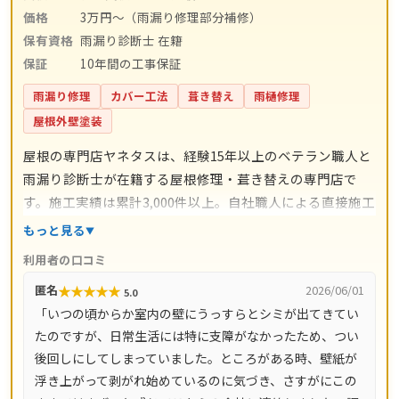
価格
3万円〜（雨漏り修理部分補修）
保有資格
雨漏り診断士 在籍
保証
10年間の工事保証
雨漏り修理
カバー工法
葺き替え
雨樋修理
屋根外壁塗装
屋根の専門店ヤネタスは、経験15年以上のベテラン職人と
雨漏り診断士が在籍する屋根修理・葺き替えの専門店で
す。施工実績は累計3,000件以上。自社職人による直接施工
で中間マージンを省き、瓦交換2,000円〜/枚、屋根カバー
もっと見る
工法5,000円〜/㎡、葺き替え9,800円〜/㎡など工事別の料
利用者の口コミ
金目安を明示しています。工事には10年間の保証が付き、
★
★
★
★
★
匿名
2026/06/01
5.0
現地調査・お見積り・ドローン調査・出張費はすべて無
「いつの頃からか室内の壁にうっすらとシミが出てきてい
料。電話受付は8時〜18時、LINE・メールなら24時間相談
たのですが、日常生活には特に支障がなかったため、つい
でき、最短即日で駆けつけます。大阪府をはじめ、兵庫
後回しにしてしまっていました。ところがある時、壁紙が
県・京都府・奈良県・滋賀県など全国14都道府県に対応し
浮き上がって剥がれ始めているのに気づき、さすがにこの
ています。