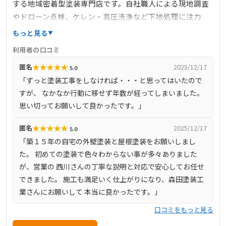
する地域密着型塗装専門店です。自社職人による現地調査
やドローン点検、ケレン・高圧洗浄など下地処理に注力
し、屋根・外壁塗装から防水・雨漏り補修、マンションま
もっと見る
で幅広く対応。全工程を自社で一括管理するため中間コス
利用者の口コミ
トを抑え、高品質と適正価格を両立しています。施工中は
★
★
★
★
★
匿名
2025/12/17
5.0
写真共有による進捗報告があり、施工後もフリーダイヤル
「ずっと塗装工事をしなければ・・・と思ってはいたので
対応などアフターサービスが充実。職人の丁寧な挨拶や近
すが、 なかなか行動に移せず年数が経ってしまいました。
隣配慮などマナー面でも評価され、「説明が分かりやすく
思い切ってお願いして良かったです。」
信頼できる」と高い口コミ評価を獲得しています。
★
★
★
★
★
匿名
2025/12/17
5.0
「築１５年の自宅の外壁塗装と屋根塗装をお願いしまし
た。 初めての塗装で色々わからない事が多々ありました
が、営業の 西川さんの丁寧な説明と対応で安心してお任せ
できました。 施工も満足いく仕上がりになり、森田塗装工
業さんにお願いして 本当に良かったです。」
口コミをもっと見る