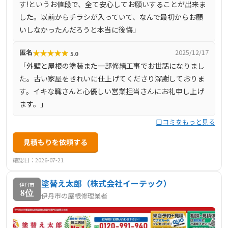
す!というお値段で、全て安心してお願いすることが出来ま
した。以前からチラシが入っていて、なんで最初からお願
いしなかったんだろうと本当に後悔」
★
★
★
★
★
匿名
2025/12/17
5.0
「外壁と屋根の塗装また一部修繕工事でお世話になりまし
た。古い家屋をきれいに仕上げてくださり深謝しておりま
す。イキな職さんと心優しい営業担当さんにお礼申し上げ
ます。」
口コミをもっと見る
見積もりを依頼する
確認日：2026-07-21
塗替え太郎（株式会社イーテック）
伊丹市
8位
伊丹市の屋根修理業者