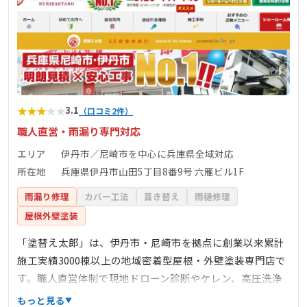
★
★
★
★
★
3.1
（口コミ2件）
職人直営・雨漏り専門対応
エリア
伊丹市／尼崎市を中心に兵庫県全域対応
所在地
兵庫県伊丹市山田5丁目8番9号 六雁ビル1F
雨漏り修理
カバー工法
葺き替え
雨樋修理
屋根外壁塗装
「塗替え太郎」は、伊丹市・尼崎市を拠点に創業以来累計
施工実績3000棟以上の地域密着型屋根・外壁塗装専門店で
す。職人直営体制で現地ドローン診断やケレン、高圧洗浄
など丁寧な下地処理に注力し、遮熱・防水・雨漏り補修に
もっと見る