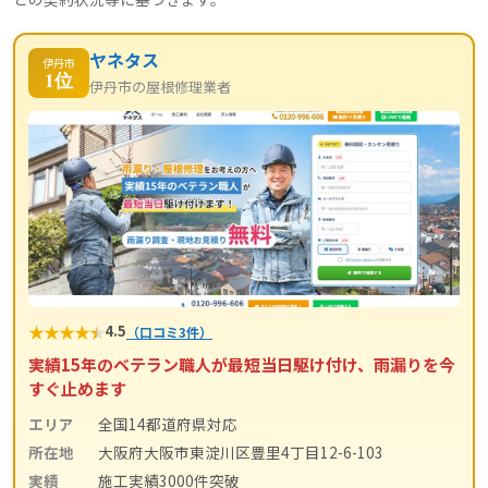
ヤネタス
伊丹市
1位
伊丹市の屋根修理業者
★
★
★
★
★
4.5
（口コミ3件）
実績15年のベテラン職人が最短当日駆け付け、雨漏りを今
すぐ止めます
エリア
全国14都道府県対応
所在地
大阪府大阪市東淀川区豊里4丁目12-6-103
実績
施工実績3000件突破