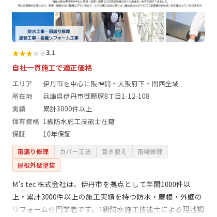
★
★
★
★
★
3.1
自社一貫施工で適正価格
エリア
伊丹市を中心に阪神間・大阪府下・関西全域
所在地
兵庫県伊丹市御願塚8丁目1‑12‑108
実績
累計3000件以上
保有資格
1級防水施工技能士在籍
保証
10年保証
雨漏り修理
カバー工法
葺き替え
雨樋修理
屋根外壁塗装
M’s tec 株式会社は、伊丹市を拠点として年間1000件以
上・累計3000件以上の施工実績を持つ防水・屋根・外壁の
リフォーム専門業者です。1級防水施工技能士による現地調