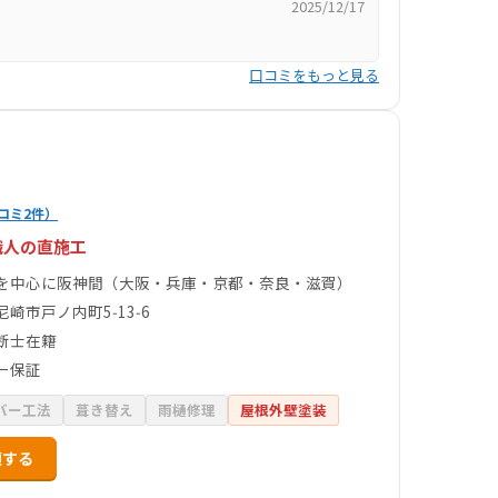
2025/12/17
口コミをもっと見る
コミ2件）
職人の直施工
を中心に阪神間（大阪・兵庫・京都・奈良・滋賀）
崎市戸ノ内町5‑13‑6
断士在籍
ー保証
バー工法
葺き替え
雨樋修理
屋根外壁塗装
頼する