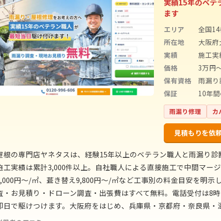
実績15年のベ
ます
エリア
全国1
所在地
大阪府大
実績
施工実
価格
3万円
保有資格
雨漏り
保証
10年
雨漏り修理
カ
見積もりを依
屋根の専門店ヤネタスは、経験15年以上のベテラン職人と雨漏り
施工実績は累計3,000件以上。自社職人による直接施工で中間マージ
5,000円〜/㎡、葺き替え9,800円〜/㎡など工事別の料金目安を
査・お見積り・ドローン調査・出張費はすべて無料。電話受付は8時〜
即日で駆けつけます。大阪府をはじめ、兵庫県・京都府・奈良県・滋