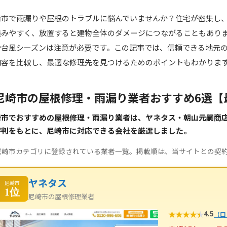
崎市で雨漏りや屋根のトラブルに悩んでいませんか？住宅が密集し
進みやすく、放置すると建物全体のダメージにつながることもあり
や台風シーズンは注意が必要です。この記事では、信頼できる地元
内容を比較し、最適な修理先を見つけるためのポイントもわかりま
尼崎市の屋根修理・雨漏り業者おすすめ6選【
崎市でおすすめの屋根修理・雨漏り業者は、ヤネタス・朝山元嗣商
評判をもとに、尼崎市に対応できる会社を厳選しました。
尼崎市カテゴリに登録されている業者一覧。掲載順は、当サイトとの契
ヤネタス
尼崎市
1位
尼崎市の屋根修理業者
★
★
★
★
★
4.5
（口