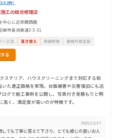
コミ2件）
直施工の総合修理店
を中心に近郊関西圏
崎市長洲東通3-5-31
バー工法
葺き替え
雨樋修理
屋根外壁塗装
頼する
エクステリア、ハウスクリーニングまで対応する総
省いた適正価格を実現。台風被害や災害復旧にも迅
mやブログで施工事例を公開し、写真付き見積もりと明
常に高く、満足度が高いのが特徴です。
2025/12/17
問しても丁寧に答えて下さり、とても感じの良いお人