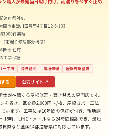
テラン職人が最短当日駆け付け、雨漏りを今すぐ止め
4都道府県対応
阪市東淀川区豊里4丁目12-6-103
績3000件突破
〜（雨漏り修理部分補修）
診断士 在籍
間の工事保証
バー工法
葺き替え
雨樋修理
屋根外壁塗装
頼する
公式サイト ↗
診断士が在籍する屋根修理・葺き替えの専門店です。
ンを省き、瓦交換2,000円〜/枚、屋根カバー工法
明示しています。工事には10年間の保証が付き、現地調
18時、LINE・メールなら24時間相談でき、最短
賀県など全国14都道府県に対応しています。