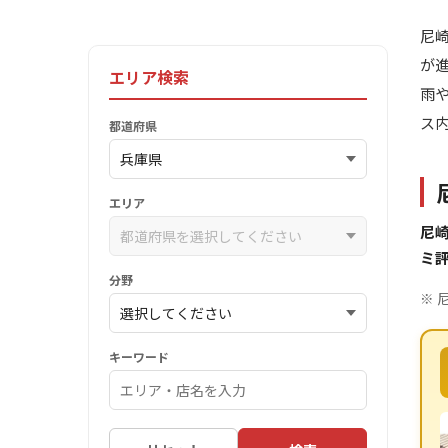
尼
が
エリア検索
雨
ス
都道府県
エリア
尼
ミ
分野
※ 
キーワード