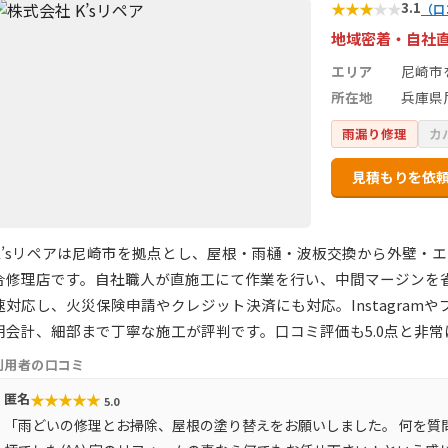
★
★
★
★
★
3.1
（口
地域密着・自社
エリア
尼崎市
所在地
兵庫県尼
雨漏り修理
カ
見積もりを依
K’sリペアは尼崎市を拠点とし、屋根・雨樋・波板交換から外壁・
合修理店です。自社職人が直施工にて作業を行い、中間マージンを
速対応し、火災保険申請やクレジット決済にも対応。Instagra
朗会計、細部まで丁寧な施工が評判です。口コミ評価も5.0点と非
利用者の口コミ
★
★
★
★
★
匿名
5.0
「雨どいの修理とお掃除、屋根の塗り替えをお願いしました。 何を質