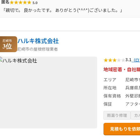
★
★
★
★
★
匿名
5.0
「親切で。 良かったです。 ありがとう(*^^*)ございました。」
ハルキ株式会社
尼崎市
3位
尼崎市の屋根修理業者
★
★
★
★
★
3.1
（口
地域密着・自社
エリア
尼崎市
所在地
兵庫県尼
保有資格
外壁診
保証
アフタ
雨漏り修理
カ
見積もりを依