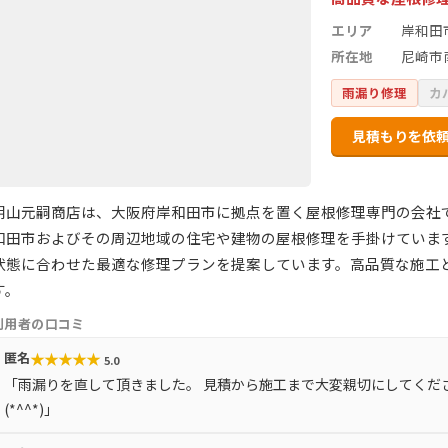
エリア
岸和田
所在地
尼崎市
雨漏り修理
カ
見積もりを依
朝山元嗣商店は、大阪府岸和田市に拠点を置く屋根修理専門の会社
和田市およびその周辺地域の住宅や建物の屋根修理を手掛けていま
状態に合わせた最適な修理プランを提案しています。高品質な施工
す。
利用者の口コミ
★
★
★
★
★
匿名
5.0
「雨漏りを直して頂きました。 見積から施工まで大変親切にしてくだ
(*^^*)」