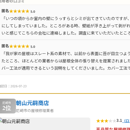
利用者の口コミ
★
★
★
★
★
匿名
5.0
「いつの頃からか室内の壁にうっすらとシミが出てきていたのですが
にしてしまっていました。ところがある時、壁紙が浮き上がって剥が
いと感じてこちらの会社に連絡しました。調査に来ていただいたとこ
★
★
★
★
★
匿名
5.0
「我が家の屋根はスレート系の素材で、以前から表面に苔が目立つよ
たところ、ほとんどの業者からは屋根全体の張り替えを提案されまし
バー工法が適用できるという説明をしてくださいました。カバー工法
認日：2026-07-23
朝山元嗣商店
尼崎市
2位
尼崎市の屋根修理業者
★
★
★
★
★
3.1
（口
高品質な屋根修