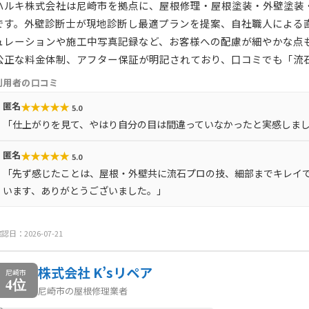
ハルキ株式会社は尼崎市を拠点に、屋根修理・屋根塗装・外壁塗装
です。外壁診断士が現地診断し最適プランを提案、自社職人による
ュレーションや施工中写真記録など、お客様への配慮が細やかな点
公正な料金体制、アフター保証が明記されており、口コミでも「流
利用者の口コミ
★
★
★
★
★
匿名
5.0
「仕上がりを見て、やはり自分の目は間違っていなかったと実感しまし
★
★
★
★
★
匿名
5.0
「先ず感じたことは、屋根・外壁共に流石プロの技、細部までキレイで
います、ありがとうございました。」
認日：2026-07-21
株式会社 K’sリペア
尼崎市
4位
尼崎市の屋根修理業者