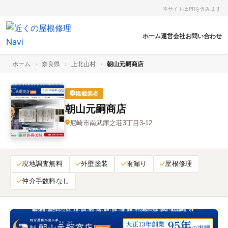
本サイトはPRを含みます
ホーム
運営会社
お問い合わせ
ホーム
›
奈良県
›
上北山村
›
朝山元嗣商店
掲載業者
朝山元嗣商店
尼崎市南武庫之荘3丁目3-12
現地調査無料
外壁塗装
雨漏り
屋根修理
仲介手数料なし