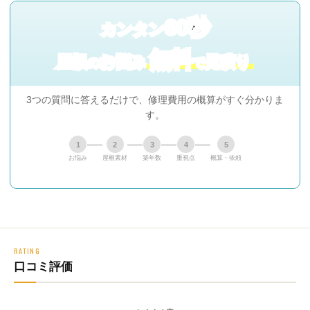
60秒
カンタン
無料
屋根
お悩み
見積り
の
で
3つの質問に答えるだけで、修理費用の概算がすぐ分かりま
す。
1
2
3
4
5
お悩み
屋根素材
築年数
重視点
概算・依頼
RATING
口コミ評価