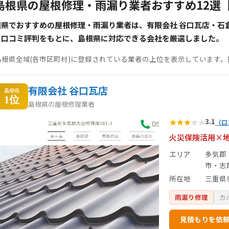
島根県の屋根修理・雨漏り業者おすすめ12選
根県でおすすめの屋根修理・雨漏り業者は、有限会社 谷口瓦店・石
・口コミ評判をもとに、島根県に対応できる会社を厳選しました。
島根県全域(各市区町村)に登録されている業者の上位を表示しています
有限会社 谷口瓦店
島根県
1位
島根県の屋根修理業者
★
★
★
★
★
3.1
（口
火災保険活用×
エリア
多気郡
市・志
所在地
三重県
雨漏り修理
カ
見積もりを依