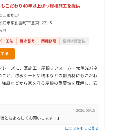
もこだわり40年以上保つ屋根施工を提供
松江市周辺
松江市東出雲町下意東1221-5
もり
バー工法
葺き替え
雨樋修理
屋根外壁塗装
頼する
フレーズに、瓦施工・屋根リフォーム・太陽光パネ
のこと、防水シートや桟木などの副資材にもこだわ
、強風などから家を守る屋根の重要性を理解し、安
2026/06/15
今後ともよろしくお願いします！」
口コミをもっと見る