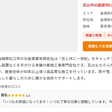
瓦以外の副資材に
エリア
島根県
所在地
島根県
価格
要見積
雨漏り修理
カ
見積もりを依
島根県松江市の石倉窯業有限会社は「瓦と共に一世紀」をキャッチ
ル設置などを手がける老舗の屋根工事専門会社です。瓦はもちろん
り、屋根全体が40年以上保つ高品質な施工を行っています。雨や雪
心した暮らしのために確かな技術でサポートします。
利用者の口コミ
★
★
★
★
★
匿名
5.0
「いつもお世話になってます！いつも丁寧な仕事に感動しています。