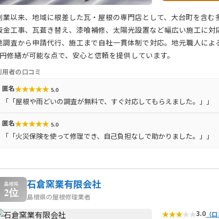
創業以来、地域に根差した瓦・屋根の専門店として、大台町を含む
板金工事、瓦葺き替え、漆喰補修、太陽光設置など幅広い施工に対
地調査から申請代行、施工まで自社一貫体制で対応。地元職人によ
0円修繕が可能な点で、安心と信頼を提供しています。
利用者の口コミ
★
★
★
★
★
匿名
5.0
「「屋根や雨どいの調査が無料で、すぐ対応してもらえました。」」
★
★
★
★
★
匿名
5.0
「「火災保険を使って修理でき、自己負担なしで助かりました。」」
石倉窯業有限会社
島根県
2位
島根県の屋根修理業者
★
★
★
★
★
3.0
（口