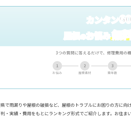
6
カンタン
無
屋根
お悩み
の
3つの質問に答えるだけで、修理費用の
1
2
3
お悩み
屋根素材
築年数
根県で雨漏りや屋根の破損など、屋根のトラブルにお困りの方に向
評判・実績・費用をもとにランキング形式でご紹介します。お住ま