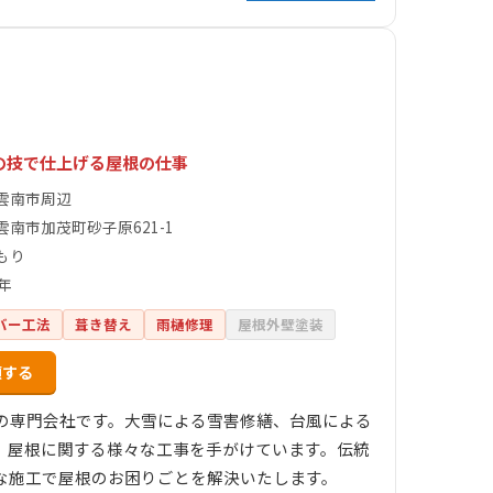
の技で仕上げる屋根の仕事
雲南市周辺
雲南市加茂町砂子原621-1
もり
年
バー工法
葺き替え
雨樋修理
屋根外壁塗装
頼する
の専門会社です。大雪による雪害修繕、台風による
、屋根に関する様々な工事を手がけています。伝統
な施工で屋根のお困りごとを解決いたします。