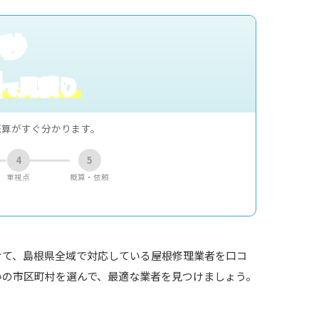
0秒
料
見積り
で
概算がすぐ分かります。
4
5
重視点
概算・依頼
けて、島根県全域で対応している屋根修理業者を口コ
いの市区町村を選んで、最適な業者を見つけましょう。