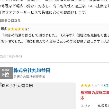
り修理など幅広い分野に対応し、高い耐久性と適正なコスト提案を
証付きアフターサービスで皆様に安心をお届けします。
利用者の口コミ
★
★
★
★
★
匿名
5.0
「実家の雨漏り修理して頂きました。（米子市） 他社にも見積もり出
お手頃でした。 他にも傷んでくるかと思うので又お願い致します！大
認日：2026-07-21
株式会社丸惣益田
島根県
5位
島根県の屋根修理業者
★
★
★
★
★
3.0
（口
島根県の屋根工
応
エリア
島根県