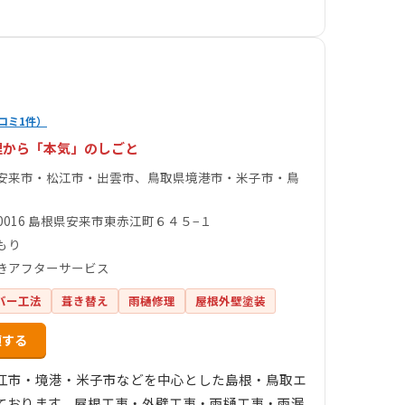
コミ1件）
理から「本気」のしごと
安来市・松江市・出雲市、鳥取県境港市・米子市・鳥
-0016 島根県安来市東赤江町６４５−１
もり
きアフターサービス
バー工法
葺き替え
雨樋修理
屋根外壁塗装
頼する
江市・境港・米子市などを中心とした島根・鳥取エ
ております。屋根工事・外壁工事・雨樋工事・雨漏