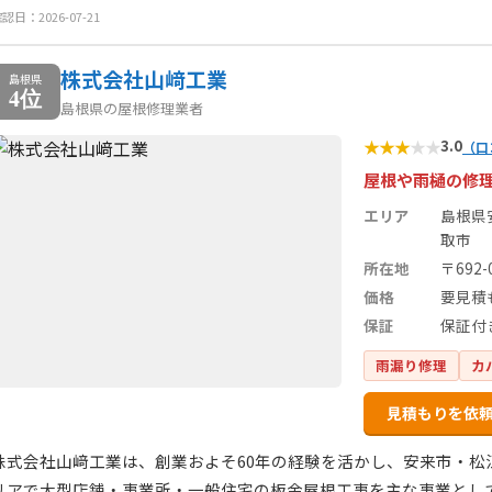
認日：2026-07-21
株式会社山﨑工業
島根県
4位
島根県の屋根修理業者
★
★
★
★
★
3.0
（口
屋根や雨樋の修
エリア
島根県
取市
所在地
〒692
価格
要見積
保証
保証付
雨漏り修理
カ
見積もりを依
株式会社山﨑工業は、創業およそ60年の経験を活かし、安来市・松
リアで大型店舗・事業所・一般住宅の板金屋根工事を主な事業とし