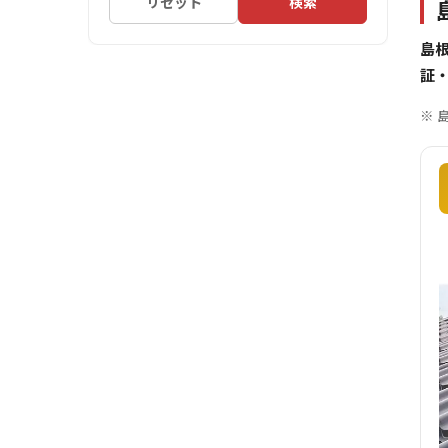
リセット
検索
島
証
※ 