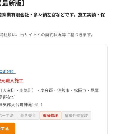
【最新版】
倉窯業有限会社・多々納左官などです。施工実績・保
。掲載順は、当サイトとの契約状況等に基づきます。
コミ2件）
地元職人施工
（大台町・多気町）・度会郡・伊勢市・松阪市・尾鷲
摩郡など
多気郡大台町神滝161‑1
バー工法
葺き替え
雨樋修理
屋根外壁塗装
頼する