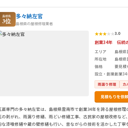
多々納左官
島根県
3位
島根県の屋根修理業者
★
★
★
★
★
3.0
創業34年 伝統
エリア
島根県
所在地
島根県
価格
要見積
設立・創業
創業34
雨漏り修理
カ
見積もりを依
瓦葺専門の多々納左官は、島根県雲南市で創業34年を誇る屋根修理
瓦の剥がれ、雨漏り修繕、雨どい修繕工事、古民家の屋根改修など
的な漆喰修繕や蔵の壁修繕も行い、昔ながらの技術を活かした丁寧