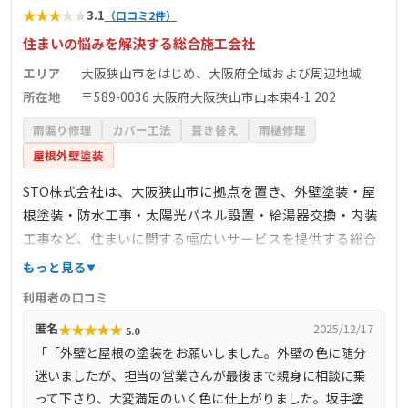
★
★
★
★
★
3.1
（口コミ2件）
住まいの悩みを解決する総合施工会社
エリア
大阪狭山市をはじめ、大阪府全域および周辺地域
所在地
〒589-0036 大阪府大阪狭山市山本東4-1 202
雨漏り修理
カバー工法
葺き替え
雨樋修理
屋根外壁塗装
STO株式会社は、大阪狭山市に拠点を置き、外壁塗装・屋
根塗装・防水工事・太陽光パネル設置・給湯器交換・内装
工事など、住まいに関する幅広いサービスを提供する総合
施工会社です。お客様の大切な資産である住まいの経年劣
もっと見る
化やトラブルに対し、高い技術力と迅速な対応で解決を図
利用者の口コミ
ります。お問い合わせから施工、アフターフォローまで自
★
★
★
★
★
匿名
2025/12/17
5.0
社で一貫して対応することで、中間マージンを排除し、安
「「外壁と屋根の塗装をお願いしました。外壁の色に随分
心価格での施工を実現しています。さらに、無料の住まい
迷いましたが、担当の営業さんが最後まで親身に相談に乗
診断や充実した保証サービスを提供し、お客様の満足度向
って下さり、大変満足のいく色に仕上がりました。坂手塗
上に努めています。