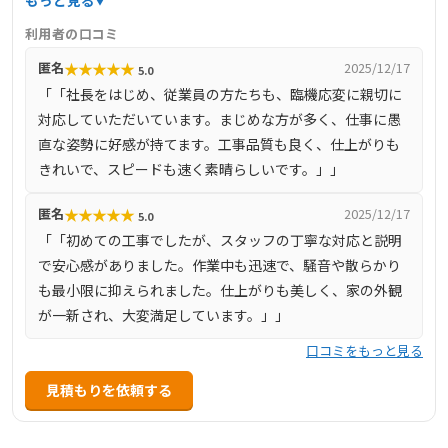
もっと見る
新の調査技術、火災保険を活用した自己負担ゼロの修理支
利用者の口コミ
援、部分修理への柔軟な対応など、多くの理由で選ばれて
★
★
★
★
★
匿名
2025/12/17
5.0
います。無料の現地調査や見積もりを提供し、安心・安全
「「社長をはじめ、従業員の方たちも、臨機応変に親切に
な工事を実施するために必要な費用の見積もりを行ってい
対応していただいています。まじめな方が多く、仕事に愚
ます。
直な姿勢に好感が持てます。工事品質も良く、仕上がりも
きれいで、スピードも速く素晴らしいです。」」
★
★
★
★
★
匿名
2025/12/17
5.0
「「初めての工事でしたが、スタッフの丁寧な対応と説明
で安心感がありました。作業中も迅速で、騒音や散らかり
も最小限に抑えられました。仕上がりも美しく、家の外観
が一新され、大変満足しています。」」
口コミをもっと見る
見積もりを依頼する