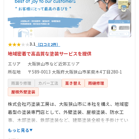
★
★
★
★
★
3.1
（口コミ2件）
地域密着で高品質な塗装サービスを提供
エリア
大阪狭山市など近郊エリア
所在地
〒589-0013 大阪府大阪狭山市茱萸木4丁目280-1
雨漏り修理
カバー工法
葺き替え
雨樋修理
屋根外壁塗装
株式会社巧塗装工房は、大阪狭山市に本社を構え、地域密
着型の塗装専門店として、外壁塗装、屋根塗装、防水工
事、木部塗装、鉄部塗装など、建築塗装全般を手掛けてい
ます。代表の常藤巧氏は20年以上の経験を持ち、塗装作業
もっと見る
の奥深さと日々の進化を実感しながら、お客様からの「あ