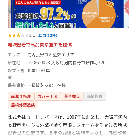
★
★
★
★
★
3.1
（口コミ2件）
地域密着で高品質な施工を提供
エリア
河内長野市の近郊エリア
所在地
〒586-0023 大阪府河内長野市野作町720-1
設立・創
創業1987年
業
保有資格
一級塗装技能士在籍
雨漏り修理
カバー工法
葺き替え
雨樋修理
屋根外壁塗装
株式会社ロードリバースは、1987年に創業し、大阪府河内
長野市を中心に外壁塗装や屋根リフォームを手掛ける地域
密着型の企業です。長年の経験と実績を活かし、外壁改修