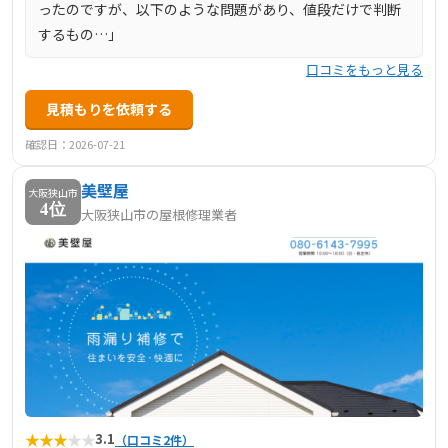
ったのですが、以下のような問題があり、値段だけで判断
するもの…」
口コミをもっと見る
見積もりを依頼する
確認日：2026-07-21
美壁屋
大阪狭山市
4位
大阪狭山市の屋根修理業者
★
★
★
★
★
3.1
（口コミ2件）