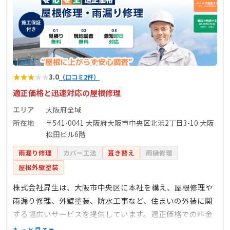
★
★
★
★
★
3.0
（口コミ2件）
適正価格と迅速対応の屋根修理
エリア
大阪府全域
所在地
〒541-0041 大阪府大阪市中央区北浜2丁目3-10 大阪
松田ビル6階
雨漏り修理
カバー工法
葺き替え
雨樋修理
屋根外壁塗装
株式会社昇生は、大阪市中央区に本社を構え、屋根修理や
雨漏り修理、外壁塗装、防水工事など、住まいの外装に関
する幅広いサービスを提供しています。適正価格での料金
設定、最短即日の迅速な対応、サーモカメラを使用した最