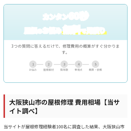
60秒
カンタン
無料
屋根
お悩み
見積り
の
で
3つの質問に答えるだけで、修理費用の概算がすぐ分かりま
す。
1
2
3
4
5
お悩み
屋根素材
築年数
重視点
概算・依頼
大阪狭山市の屋根修理 費用相場【当サ
イト調べ】
当サイトが屋根修理経験者100名に調査した結果、大阪狭山市