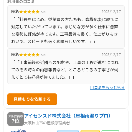
利用者の口コミ
りがとう」の一言を最大の喜びとしています。施工は全て
★
★
★
★
★
匿名
2025/12/17
5.0
自社職人が担当し、手抜きのない高品質な仕上がりを追求
「「社長をはじめ、従業員の方たちも、臨機応変に親切に
しています。また、ショールームを大阪市東住吉区に設
対応していただいています。まじめな方が多く仕事に愚直
け、色選びや施工内容の相談が可能です。お客様との出会
な姿勢に好感が持てます。工事品質も良く、仕上がりもき
いを大切にし、人情味あふれる対応で、地域の皆様の住ま
れいで、スピードも速く素晴らしいです。」」
いを守るお手伝いをしています。
★
★
★
★
★
匿名
2025/12/17
5.0
「「工事前後の近隣への配慮や、工事の工程が進むにつれ
てのその時々の内容報告など、ところどころの丁寧さが伺
えてとても好感が持てました。」」
口コミをもっと見る
見積もりを依頼する
アイセンスド株式会社（屋根雨漏りプロ）
大阪狭山市
7位
大阪狭山市の屋根修理業者