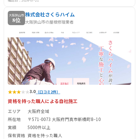
確認日：2026-07-21
株式会社さくらハイム
大阪狭山市
8位
大阪狭山市の屋根修理業者
★
★
★
★
★
3.0
（口コミ2件）
資格を持った職人による自社施工
エリア
大阪府全域
所在地
〒571-0073 大阪府門真市新橋町8−10
実績
5000件以上
保有資格
資格を持った職人