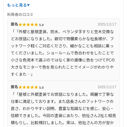
工事、屋根改修工事、塗装工事、防水工事など、多岐にわ
もっと見る
たるサービスを提供しています。特に、一級塗装技能士の
利用者の口コミ
資格を持つスタッフが在籍しており、高品質な施工と丁寧
★
★
★
★
★
匿名
2025/12/17
5.0
な対応で多くのお客様から信頼を得ています。
「「外壁と屋根塗装、防水、ベランダ手すりと笠木交換な
どお世話になりました。親切で物腰柔らかな社長様が、フ
ットワーク軽くご対応くださり、細かなことも相談に乗っ
てくださいました。ショールームで色合わせをしたことで
小さな色見本で選ぶのではなく家の画像に色をつけてPCの
大きなモニターで色を見られたことでイメージがわかりや
すくまた…」
★
★
★
★
★
匿名
2025/12/17
5.0
「「屋根と外壁塗装でお世話になりました。綺麗で丁寧な
仕事に満足しております。また店長さんのフットワークの
良さ、わかりやすい説明、豊富な知識などを感じ、安心・
信頼できました。今回の塗装にあたり、他社さん2社と相見
積もりし、比較検討しました。実は、他社さんの方が安か