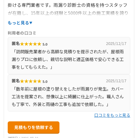
掛ける専門業者です。雨漏り診断士の資格を持つスタッフ
が在籍し、15年以上の経験と5000件以上の施工実績を誇り
ます。職人直営店として中間マージンを排除し、高い技術
もっと見る
とリーズナブルな価格を提供しています。現地調査やお見
利用者の口コミ
積りは無料で行っており、瓦1枚の交換から屋根全体の葺き
★
★
★
★
★
匿名
2025/12/17
5.0
替えまで、幅広いニーズに対応しています。
「訪問販売業者から高額な見積りを提示されたが、屋根雨
漏りプロに依頼し、親切な説明と適正価格で安心できる工
事をしてもらえた。」
★
★
★
★
★
匿名
2025/12/17
5.0
「数年前に屋根の塗り替えをしたが雨漏りが発生。カバー
工法を提案され、想像以上に綺麗に仕上がった。職人さん
も丁寧で、外装と雨樋の工事も追加で依頼した。」
口コミをもっと見る
見積もりを依頼する