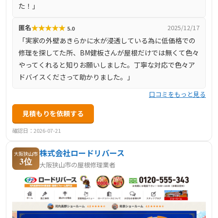
た！」
★
★
★
★
★
匿名
2025/12/17
5.0
「実家の外壁あきらかに水が浸透している為に低価格での
修理を探してた所、BM健板さんが屋根だけでは無くて色々
やってくれると知りお願いしました。丁寧な対応で色々ア
ドバイスくださって助かりました。」
口コミをもっと見る
見積もりを依頼する
確認日：2026-07-21
株式会社ロードリバース
大阪狭山市
3位
大阪狭山市の屋根修理業者