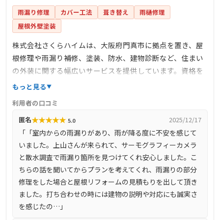
雨漏り修理
カバー工法
葺き替え
雨樋修理
屋根外壁塗装
株式会社さくらハイムは、大阪府門真市に拠点を置き、屋
根修理や雨漏り補修、塗装、防水、建物診断など、住まい
の外装に関する幅広いサービスを提供しています。資格を
持った職人による自社施工を強みとし、5000件以上の施工
もっと見る
実績を誇ります。ドローンやサーモカメラを活用した高精
利用者の口コミ
度な調査を行い、最短即日対応も可能です。部分修理での
★
★
★
★
★
匿名
2025/12/17
5.0
コスト削減にも対応しており、無料診断や無料見積もりを
「「室内からの雨漏りがあり、雨が降る度に不安を感じて
提供しています。
いました。上山さんが来られて、サーモグラフィーカメラ
と散水調査で雨漏り箇所を見つけてくれ安心しました。こ
ちらの話を聞いてからプランを考えてくれ、雨漏りの部分
修理をした場合と屋根リフォームの見積もりを出して頂き
ました。打ち合わせの時には建物の説明や対応にも誠実さ
を感じたの…」