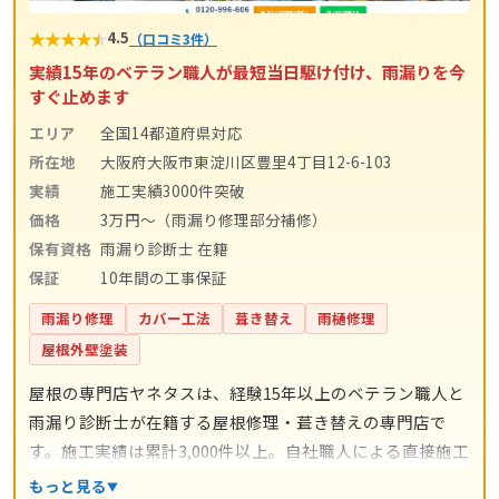
★
★
★
★
★
4.5
（口コミ3件）
実績15年のベテラン職人が最短当日駆け付け、雨漏りを今
すぐ止めます
エリア
全国14都道府県対応
所在地
大阪府大阪市東淀川区豊里4丁目12-6-103
実績
施工実績3000件突破
価格
3万円〜（雨漏り修理部分補修）
保有資格
雨漏り診断士 在籍
保証
10年間の工事保証
雨漏り修理
カバー工法
葺き替え
雨樋修理
屋根外壁塗装
屋根の専門店ヤネタスは、経験15年以上のベテラン職人と
雨漏り診断士が在籍する屋根修理・葺き替えの専門店で
す。施工実績は累計3,000件以上。自社職人による直接施工
で中間マージンを省き、瓦交換2,000円〜/枚、屋根カバー
もっと見る