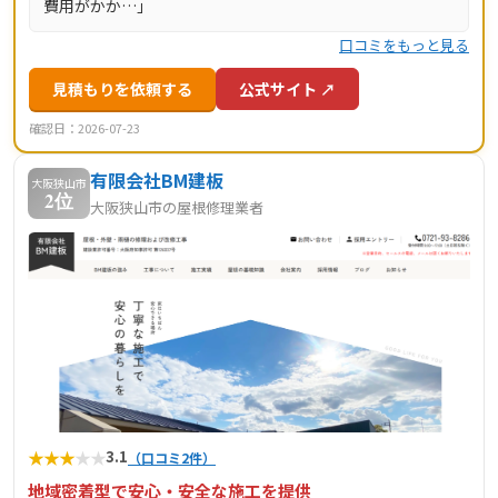
費用がかか…」
口コミをもっと見る
見積もりを依頼する
公式サイト ↗
確認日：2026-07-23
有限会社BM建板
大阪狭山市
2位
大阪狭山市の屋根修理業者
★
★
★
★
★
3.1
（口コミ2件）
地域密着型で安心・安全な施工を提供