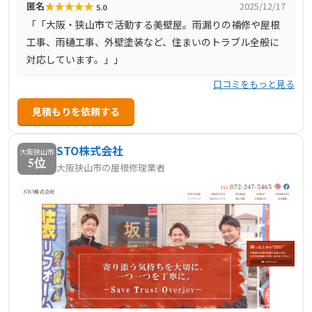
★
★
★
★
★
匿名
2025/12/17
5.0
「「大阪・狭山市で活動する美壁屋。雨漏りの補修や屋根
工事、雨樋工事、外壁塗装など、住まいのトラブル全般に
対応しています。」」
口コミをもっと見る
見積もりを依頼する
STO株式会社
大阪狭山市
5位
大阪狭山市の屋根修理業者