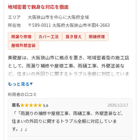
地域密着で親身な対応を徹底
エリア
大阪狭山市を中心に大阪府全域
所在地
〒589-0011 大阪府大阪狭山市半田4-2663
雨漏り修理
カバー工法
葺き替え
雨樋修理
屋根外壁塗装
美壁屋は、大阪狭山市に拠点を置き、地域密着型の施工店
として、雨漏り補修や屋根工事、雨樋工事、外壁塗装な
ど、住まいの外回りに関するトラブル全般に対応していま
す。お問い合わせからお引き渡しまで全て自社で対応する
もっと見る
ため、下請け業者を挟む大手業者のような中間マージンな
利用者の口コミ
どの余計な費用がかからず、安心価格で高品質な工事を提
★
★
★
★
★
匿名
2025/12/17
5.0
供しています。住まいの劣化箇所によっては「ピンポイン
「「雨漏りの補修や屋根工事、雨樋工事、外壁塗装など、
ト修理」を行い、余計な費用をかけずに住まいの安全性を
住まいの外回りに関するトラブル全般に対応していま
取り戻すことを目指しています。些細なお悩みでも親身に
す。」」
対応し、地域の方々の安心・安全な暮らしをサポートして
います。