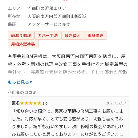
エリア
河南町の近郊エリア
所在地
大阪府南河内郡河南町山城532
保証
アフターサービス充実
雨漏り修理
カバー工法
葺き替え
雨樋修理
屋根外壁塗装
有限会社BM建板は、大阪府南河内郡河南町を拠点に、屋
根・外壁・雨樋の修理や改修工事を手掛ける地域密着型の
会社です。高品質な素材と確かな技術、そして優れた段取
り力で、安心・安全な施工を提供しています。近隣への配
もっと見る
慮を重視し、スムーズな工事進行を心掛け、第三者への保
利用者の口コミ
険加入により万が一の場合でも安心です。工事後のアフタ
★
★
★
★
★
匿名
2025/12/17
5.0
ーサービスも充実しており、問題が発生した際には迅速に
「知り合いの紹介で、実家の雨樋の修繕工事をお願いしま
対応します。地元のお客様に信頼され、「屋根や外壁のこ
した。対応が早く、とても安心感があり、両親も喜んでお
とならBM建板」と思い出していただけるような工事店を目
りました。場所も近いですし、次回修繕の機会があればぜ
指しています。
ひお願いしたいと思っております。ありがとうございまし