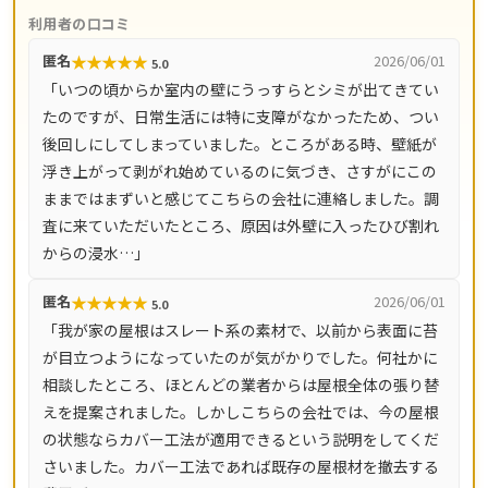
工法5,000円〜/㎡、葺き替え9,800円〜/㎡など工事別の料
利用者の口コミ
金目安を明示しています。工事には10年間の保証が付き、
★
★
★
★
★
匿名
2026/06/01
5.0
現地調査・お見積り・ドローン調査・出張費はすべて無
「いつの頃からか室内の壁にうっすらとシミが出てきてい
料。電話受付は8時〜18時、LINE・メールなら24時間相談
たのですが、日常生活には特に支障がなかったため、つい
でき、最短即日で駆けつけます。大阪府をはじめ、兵庫
後回しにしてしまっていました。ところがある時、壁紙が
県・京都府・奈良県・滋賀県など全国14都道府県に対応し
浮き上がって剥がれ始めているのに気づき、さすがにこの
ています。
ままではまずいと感じてこちらの会社に連絡しました。調
査に来ていただいたところ、原因は外壁に入ったひび割れ
からの浸水…」
★
★
★
★
★
匿名
2026/06/01
5.0
「我が家の屋根はスレート系の素材で、以前から表面に苔
が目立つようになっていたのが気がかりでした。何社かに
相談したところ、ほとんどの業者からは屋根全体の張り替
えを提案されました。しかしこちらの会社では、今の屋根
の状態ならカバー工法が適用できるという説明をしてくだ
さいました。カバー工法であれば既存の屋根材を撤去する