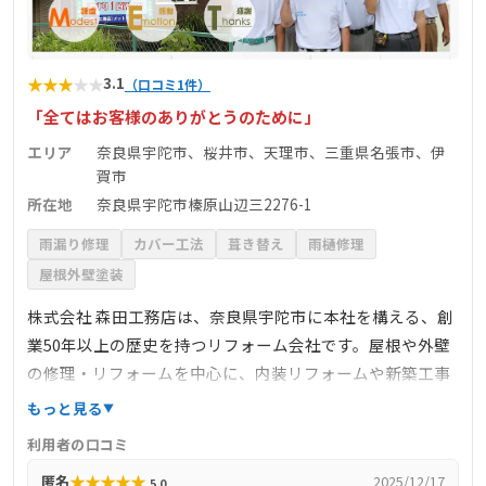
★
★
★
★
★
3.1
（口コミ1件）
「全てはお客様のありがとうのために」
エリア
奈良県宇陀市、桜井市、天理市、三重県名張市、伊
賀市
所在地
奈良県宇陀市榛原山辺三2276-1
雨漏り修理
カバー工法
葺き替え
雨樋修理
屋根外壁塗装
株式会社 森田工務店は、奈良県宇陀市に本社を構える、創
業50年以上の歴史を持つリフォーム会社です。屋根や外壁
の修理・リフォームを中心に、内装リフォームや新築工事
など幅広い施工に対応しています。施工実績は4000件以上
もっと見る
にのぼり、地域に根ざした信頼と実績を築いています。国
利用者の口コミ
家資格を持つスタッフが在籍し、無料診断やアフターサー
★
★
★
★
★
匿名
2025/12/17
5.0
ビスも充実しており、安心して依頼できる業者です。