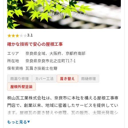
★
★
★
★
★
3.1
確かな技術で安心の屋根工事
エリア
奈良県全域、大阪府、京都府南部
所在地
奈良県奈良市北之庄町717-1
保有資格
瓦葺き技能士在籍
雨漏り修理
カバー工法
葺き替え
雨樋修理
屋根外壁塗装
桐山瓦工業株式会社は、奈良市に本社を構える屋根工事専
門店で、創業以来、地域に密着したサービスを提供してい
ます。屋根瓦の葺き替えや修理、瓦の販売、太陽光発電シ
ステムの設置など、多岐にわたる業務を展開しています。
もっと見る
特に、瓦葺き技能士や屋根工事技士などの有資格者が在籍