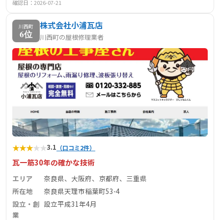
確認日：2026-07-21
株式会社小浦瓦店
川西町
6位
川西町の屋根修理業者
★
★
★
★
★
3.1
（口コミ2件）
瓦一筋30年の確かな技術
エリア
奈良県、大阪府、京都府、三重県
所在地
奈良県天理市稲葉町53-4
設立・創
設立平成31年4月
業