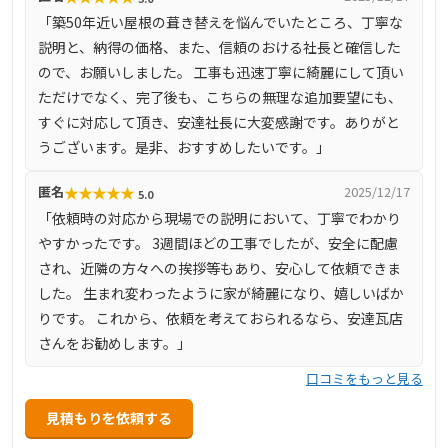
ビスを心掛け、迅速かつ丁寧な対応で多くの信頼を得てい
「築50年近い屋根の葺き替えを悩んでいたところ、丁寧な
ます。無料診断も実施しており、初めての方でも安心して
説明と、納得の価格、また、信頼のおける社長と確信した
相談できます。
ので、お願いしました。 工事も迅速丁寧に綺麗にして頂い
ただけでなく、完了後も、こちらの無理な追加要望にも、
すぐに対応して頂き、安達社長に大変感謝です。ありがと
うございます。是非、おすすめしたいです。」
★
★
★
★
★
匿名
2025/12/17
5.0
「依頼時の対応から現場での説明において、丁寧でわかり
やすかったです。 3週間ほどの工事でしたが、安全に配慮
され、近隣の方々への挨拶等もあり、安心して依頼できま
した。 生まれ変わったように家が綺麗になり、嬉しいばか
りです。 これから、依頼を考えておられるなら、安達瓦店
さんをお勧めします。」
口コミをもっと見る
見積もりを依頼する