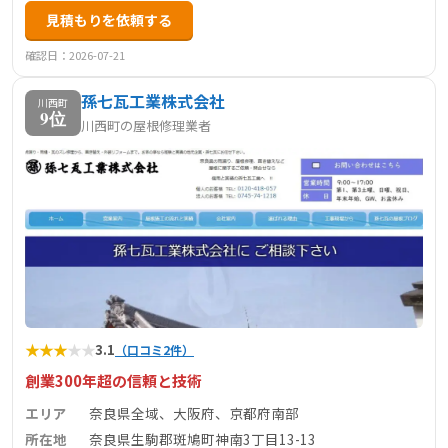
見積もりを依頼する
しており、高い技術力と豊富な経験を活かした施工が強み
です。また、日本伝統瓦保存会の会員として、伝統的な瓦
確認日：2026-07-21
工事にも対応しています。お客様の予算や要望に応じた最
孫七瓦工業株式会社
適な提案を行い、安心・安全な住まいづくりをサポートし
川西町
9位
川西町の屋根修理業者
ています。
★
★
★
★
★
3.1
（口コミ2件）
創業300年超の信頼と技術
エリア
奈良県全域、大阪府、京都府南部
所在地
奈良県生駒郡斑鳩町神南3丁目13-13