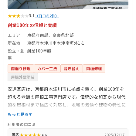
★
★
★
★
★
3.1
（口コミ2件）
創業100年の信頼と実績
エリア
京都府南部、奈良県北部
所在地
京都府木津川市木津南垣外1-1
設立・創
創業100年超
業
雨漏り修理
カバー工法
葺き替え
雨樋修理
屋根外壁塗装
安達瓦店は、京都府木津川市に拠点を置く、創業100年を
超える老舗の屋根工事専門店です。伝統的な和瓦から現代
的な屋根材まで幅広く対応し、地域の気候や建物の特性に
合わせた最適な施工を提供しています。雨漏り修理、屋根
もっと見る
の葺き替え、定期点検など、屋根に関するあらゆるニーズ
利用者の口コミ
に応える技術力と経験を有しています。地元密着型のサー
★
★
★
★
★
匿名
2025/12/17
5.0