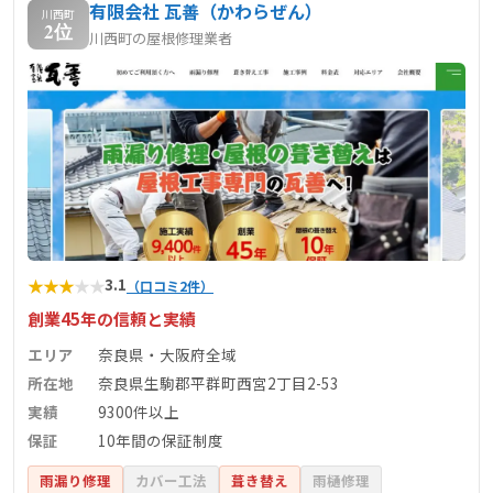
有限会社 瓦善（かわらぜん）
川西町
2位
川西町の屋根修理業者
★
★
★
★
★
3.1
（口コミ2件）
創業45年の信頼と実績
エリア
奈良県・大阪府全域
所在地
奈良県生駒郡平群町西宮2丁目2-53
実績
9300件以上
保証
10年間の保証制度
雨漏り修理
カバー工法
葺き替え
雨樋修理