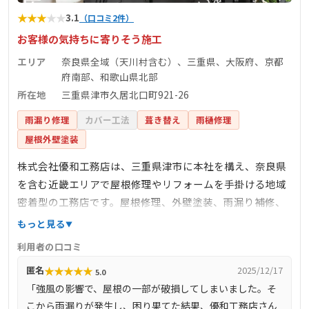
★
★
★
★
★
3.1
（口コミ2件）
お客様の気持ちに寄りそう施工
エリア
奈良県全域（天川村含む）、三重県、大阪府、京都
府南部、和歌山県北部
所在地
三重県津市久居北口町921-26
雨漏り修理
カバー工法
葺き替え
雨樋修理
屋根外壁塗装
株式会社優和工務店は、三重県津市に本社を構え、奈良県
を含む近畿エリアで屋根修理やリフォームを手掛ける地域
密着型の工務店です。屋根修理、外壁塗装、雨漏り補修、
防水工事など、建物の寿命や安全性に関わる様々な作業を
もっと見る
行っており、確かな技術と経験を持った職人がお客様のニ
利用者の口コミ
ーズに合わせて適切な工事を提供しています。瓦1枚の交
★
★
★
★
★
匿名
2025/12/17
5.0
換、樋の清掃など小さな工事も迅速・丁寧に対応し、施工
「強風の影響で、屋根の一部が破損してしまいました。そ
後のアフターフォローも万全です。
こから雨漏りが発生し、困り果てた結果、優和工務店さん