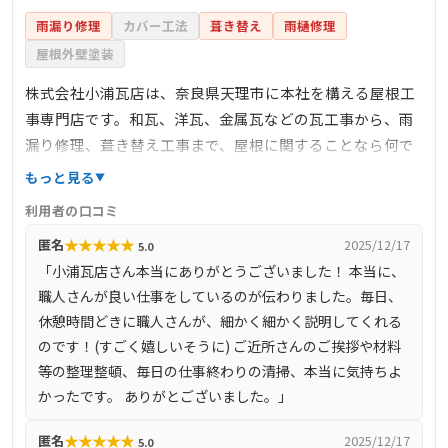
雨漏り修理
カバー工法
葺き替え
雨樋修理
屋根外壁塗装
株式会社小浦瓦店は、奈良県天理市に本社を構える屋根工
事専門店です。和瓦、洋瓦、金属瓦などの瓦工事から、雨
漏り修理、葺き替え工事まで、屋根に関することなら何で
も対応可能です。平成31年4月に設立され、代表の小浦純一
もっと見る
氏は瓦一筋30年の経験を持ちます。営業エリアは奈良県、
利用者の口コミ
大阪府、京都府、三重県で、相談、調査、見積もりは完全
★
★
★
★
★
匿名
2025/12/17
5.0
無料で行っています。お客様第一の企業方針で、丁寧な対
「小浦瓦店さん本当にありがとうございました！ 本当に、
応と確かな技術で信頼を築いています。
職人さんが良い仕事をしているのが伝わりました。毎日、
休憩時間どきに職人さんが、細かく細かく説明してくれる
のです！(すごく嬉しいそうに) ご近所さんのご挨拶や材料
等の整理整頓、毎日の仕事終わりの清掃、本当に気持ちよ
かったです。 ありがとございました。」
★
★
★
★
★
匿名
2025/12/17
5.0