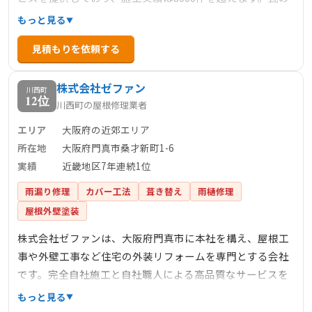
葺き替えや修理、雨漏り修理、漆喰工事、板金工事など、
もっと見る
屋根に関する幅広い工事に対応しています。自社職人によ
見積もりを依頼する
る丁寧な施工と迅速な対応で、多くの顧客から信頼を得て
います。奈良県全域を対応エリアとしており、桜井市でも
株式会社ゼファン
多数の施工実績があります。
川西町
12位
川西町の屋根修理業者
エリア
大阪府の近郊エリア
所在地
大阪府門真市桑才新町1-6
実績
近畿地区7年連続1位
雨漏り修理
カバー工法
葺き替え
雨樋修理
屋根外壁塗装
株式会社ゼファンは、大阪府門真市に本社を構え、屋根工
事や外壁工事など住宅の外装リフォームを専門とする会社
です。完全自社施工と自社職人による高品質なサービスを
提供し、屋根の葺き替え、カバー工法、屋根修理、雨漏り
もっと見る
修理、屋根塗装、外壁塗装など多岐にわたる工事を手掛け