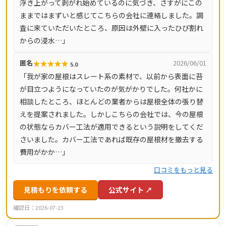
浮き上がって剥がれ始めているのに気づき、さすがにこの
ています。
ままではまずいと感じてこちらの会社に連絡しました。調
査に来ていただいたところ、原因は外壁に入ったひび割れ
からの浸水…」
★
★
★
★
★
匿名
2026/06/01
5.0
「我が家の屋根はスレート系の素材で、以前から表面に苔
が目立つようになっていたのが気がかりでした。何社かに
相談したところ、ほとんどの業者からは屋根全体の張り替
えを提案されました。しかしこちらの会社では、今の屋根
の状態ならカバー工法が適用できるという説明をしてくだ
さいました。カバー工法であれば既存の屋根材を撤去する
費用がかか…」
口コミをもっと見る
見積もりを依頼する
公式サイト ↗
確認日：2026-07-23