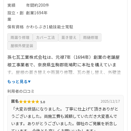
実績
年間約200件
設立・創
創業1694年
業
保有資格
かわらぶき1級技能士常駐
雨漏り修理
カバー工法
葺き替え
雨樋修理
屋根外壁塗装
孫七瓦工業株式会社は、元禄7年（1694年）創業の老舗屋
根工事業者で、奈良県生駒郡斑鳩町に本社を構えていま
す。屋根の葺き替えや雨漏り修理、瓦の差し替え、外壁塗
装、防水工事、太陽光発電システムの設置など、幅広いサ
もっと見る
ービスを提供しています。国家資格「かわらぶき1級技能
利用者の口コミ
士」が常駐し、確かな技術と豊富な経験で高品質な施工を
★
★
★
★
★
匿名
2025/12/17
5.0
実現しています。地域密着型のサービスを心掛けており、
「大変お世話になりました。 丁寧に仕上げて頂きありがと
地元の顧客からの信頼も厚く、年間約200件の施工実績が
うございました。尚施工費も減額していただき大変喜んで
あります。屋根診断は有料（11000円（税込）～）です
います。ありがとうございました。御社のご発展を祈念し
が、工事を依頼された場合は診断費用がサービスされま
ています。 今後とも宜しくお願いいたします」