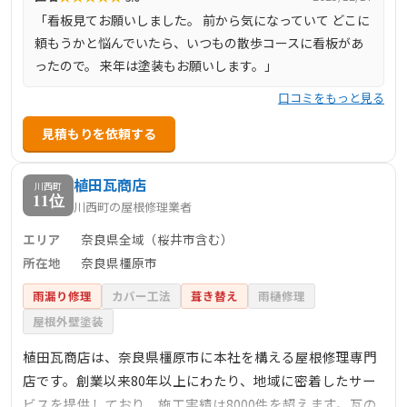
「看板見てお願いしました。 前から気になっていて どこに
頼もうかと悩んでいたら、いつもの散歩コースに看板があ
ったので。 来年は塗装もお願いします。」
口コミをもっと見る
見積もりを依頼する
植田瓦商店
川西町
11位
川西町の屋根修理業者
エリア
奈良県全域（桜井市含む）
所在地
奈良県橿原市
雨漏り修理
カバー工法
葺き替え
雨樋修理
屋根外壁塗装
植田瓦商店は、奈良県橿原市に本社を構える屋根修理専門
店です。創業以来80年以上にわたり、地域に密着したサー
ビスを提供しており、施工実績は8000件を超えます。瓦の