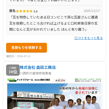
す。
★
★
★
★
★
匿名
2025/12/17
5.0
「瓦を物色していたある日コンビニで孫七瓦屋さんに遭遇
瓦を依頼したところ古ければ上げるよと口約束後日家の玄
関になんと瓦がおかれていました ほんと有り難う」
口コミをもっと見る
見積もりを依頼する
確認日：2026-07-21
株式会社 森田工務店
川西町
10位
川西町の屋根修理業者