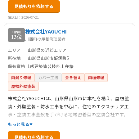
見積もりを依頼する
ています。屋根材大手メーカーのケイミュー社が販売する
商品の施工件数で、近畿地区7年連続総合1位を達成するな
確認日：2026-07-21
ど、豊富な実績と信頼を誇ります。お客様からの質問や見
株式会社YAGUCHI
積もり依頼には迅速に対応し、職人が直接現場確認・お見
川西町
13位
川西町の屋根修理業者
積もりを行うため、早くて正確なサービスを提供していま
す。
エリア
山形県の近郊エリア
所在地
山形県山形市飯塚町5
保有資格
1級建築塗装技能士在籍
雨漏り修理
カバー工法
葺き替え
雨樋修理
屋根外壁塗装
株式会社YAGUCHIは、山形県山形市に本社を構え、屋根塗
装・外壁塗装・防水工事を中心に、住宅のエクステリア工
事・塗装工事全般を手がける地域密着型の塗装会社です。
若いスタッフが多く、フットワークの軽さが特徴で、お客
もっと見る
様とのコミュニケーションを大切にし、挨拶やマナーを徹
見積もりを依頼する
底しています。1級建築塗装技能士、2級建築塗装技能士と