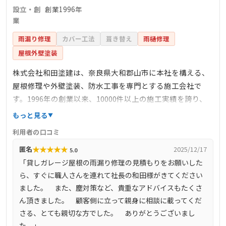
設立・創
創業1996年
業
雨漏り修理
カバー工法
葺き替え
雨樋修理
屋根外壁塗装
株式会社和田塗建は、奈良県大和郡山市に本社を構える、
屋根修理や外壁塗装、防水工事を専門とする施工会社で
す。1996年の創業以来、10000件以上の施工実績を誇り、
完全自社施工による高品質なサービスを提供しています。
もっと見る
現地調査から見積もり、施工、アフターフォローまで一貫
利用者の口コミ
して対応し、下請け業者を介さないため、中間マージンが
★
★
★
★
★
匿名
2025/12/17
5.0
発生せず、適正価格での施工が可能です。特に、雨漏り修
「貸しガレージ屋根の雨漏り修理の見積もりをお願いした
理や屋根の葺き替え、外壁塗装においては、最新の塗料や
ら、すぐに職人さんを連れて社長の和田様がきてください
技術を取り入れ、耐久性と美観を兼ね備えた仕上がりを実
ました。 また、塵対策など、貴重なアドバイスもたくさ
現しています。和束町を含む奈良県全域および大阪府の一
ん頂きました。 顧客側に立って親身に相談に載ってくだ
部地域に対応しており、地域密着型のサービスで多くの信
さる、とても親切な方でした。 ありがとうございまし
頼を得ています。
た。」