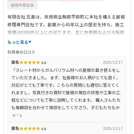
屋根外壁塗装
有限会社 瓦善は、奈良県生駒郡平群町に本社を構える屋根
修理専門会社です。創業から45年以上の歴史を持ち、施工
実績は9300件以上にのぼります。主に奈良県および大阪府
全域で、雨漏り修理や屋根の葺き替え工事などを手がけて
もっと見る
います。自社施工にこだわり、中間マージンを排除するこ
利用者の口コミ
とで適正価格での施工を実現。施工前後の写真を用いた作
★
★
★
★
★
匿名
2025/12/17
5.0
業報告書の提出や、10年間の保証制度など、顧客に安心し
「スレート材からガルバリウム材への屋根の葺き替えをし
て依頼していただける体制を整えています。また、売上の
ていただきました。 まず、社長様のお人柄がとても良く、
一部を慈善団体に寄付するなど、社会貢献活動にも積極的
対応がとても丁寧です。こちらの質問にも適切に答えてく
に取り組んでいます。
れますし、写真付きの資料で屋根の現在の状態や工事の工
程などについても丁寧に説明してくれます。 職人さんたち
も毎朝目を合わせて挨拶をしてくださり、子どもたちもか
っ…」
★
★
★
★
★
匿名
2025/12/17
5.0