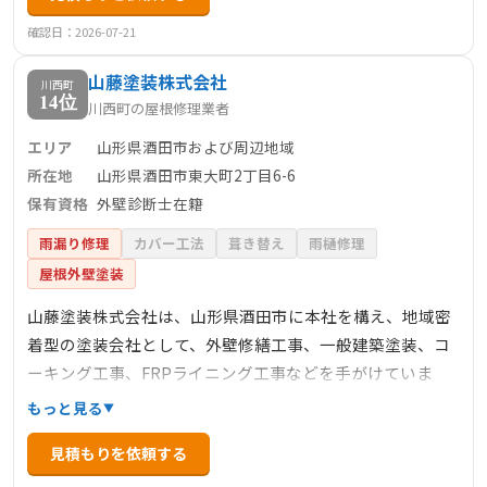
いった有資格者が在籍しており、技術力にも自信がありま
確認日：2026-07-21
す。見えないところまでこだわって塗るため、美しく高品
山藤塗装株式会社
質な仕上がりを提供することが可能です。お客様だけでな
川西町
14位
川西町の屋根修理業者
く、職人から見ても満足度100%の仕上がりを心がけてお
り、施工後はみんなが笑顔になります。現地建物診断にも
エリア
山形県酒田市および周辺地域
とづいた無料のお見積もりを提供し、明朗会計を心がけて
所在地
山形県酒田市東大町2丁目6-6
います。
保有資格
外壁診断士在籍
雨漏り修理
カバー工法
葺き替え
雨樋修理
屋根外壁塗装
山藤塗装株式会社は、山形県酒田市に本社を構え、地域密
着型の塗装会社として、外壁修繕工事、一般建築塗装、コ
ーキング工事、FRPライニング工事などを手がけていま
す。外壁診断士が在籍しており、無料診断を通じて、建物
もっと見る
の劣化状況を的確に把握し、最適な修繕・塗装プランを提
見積もりを依頼する
案しています。カラーシミュレーションを活用した塗装プ
ランの提案も行っており、顧客の理想の住まいづくりをサ