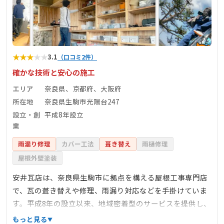
★
★
★
★
★
3.1
（口コミ2件）
確かな技術と安心の施工
エリア
奈良県、京都府、大阪府
所在地
奈良県生駒市光陽台247
設立・創
平成8年設立
業
雨漏り修理
カバー工法
葺き替え
雨樋修理
屋根外壁塗装
安井瓦店は、奈良県生駒市に拠点を構える屋根工事専門店
で、瓦の葺き替えや修理、雨漏り対応などを手掛けていま
す。平成8年の設立以来、地域密着型のサービスを提供し、
奈良県、京都府、大阪府を中心に対応エリアを広げていま
もっと見る