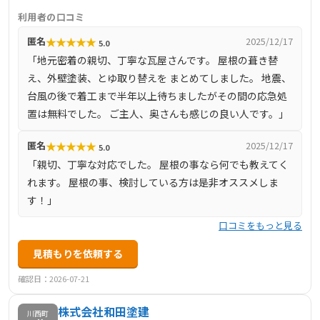
す。特に、和瓦の施工技術に定評があり、社寺仏閣などの
利用者の口コミ
伝統的な建築物にも対応可能です。屋根の無料点検を実施
★
★
★
★
★
匿名
2025/12/17
5.0
しており、現地調査から見積もり、施工、アフターフォロ
「地元密着の親切、丁寧な瓦屋さんです。 屋根の葺き替
ーまで一貫して対応しています。小さな修理から大規模な
え、外壁塗装、とゆ取り替えを まとめてしました。 地震、
葺き替え工事まで、幅広いニーズに応えることができるた
台風の後で着工まで半年以上待ちましたがその間の応急処
め、和束町で屋根修理を検討されている方にも安心して依
置は無料でした。 ご主人、奥さんも感じの良い人です。」
頼できる業者です。
★
★
★
★
★
匿名
2025/12/17
5.0
「親切、丁寧な対応でした。 屋根の事なら何でも教えてく
れます。 屋根の事、検討している方は是非オススメしま
す！」
口コミをもっと見る
見積もりを依頼する
確認日：2026-07-21
株式会社和田塗建
川西町