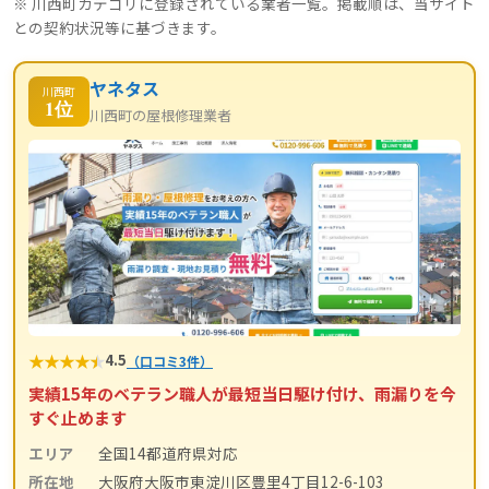
※ 川西町カテゴリに登録されている業者一覧。掲載順は、当サイト
との契約状況等に基づきます。
ヤネタス
川西町
1位
川西町の屋根修理業者
★
★
★
★
★
4.5
（口コミ3件）
実績15年のベテラン職人が最短当日駆け付け、雨漏りを今
すぐ止めます
エリア
全国14都道府県対応
所在地
大阪府大阪市東淀川区豊里4丁目12-6-103