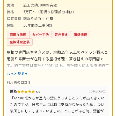
実績
施工実績3000件突破
価格
3万円〜（雨漏り修理部分補修）
保有資格
雨漏り診断士 在籍
保証
10年間の工事保証
雨漏り修理
カバー工法
葺き替え
雨樋修理
屋根外壁塗装
屋根の専門店ヤネタスは、経験15年以上のベテラン職人と
雨漏り診断士が在籍する屋根修理・葺き替えの専門店で
す。施工実績は累計3,000件以上。自社職人による直接施工
で中間マージンを省き、瓦交換2,000円〜/枚、屋根カバー
もっと見る
工法5,000円〜/㎡、葺き替え9,800円〜/㎡など工事別の料
利用者の口コミ
金目安を明示しています。工事には10年間の保証が付き、
★
★
★
★
★
匿名
2026/06/01
5.0
現地調査・お見積り・ドローン調査・出張費はすべて無
「いつの頃からか室内の壁にうっすらとシミが出てきてい
料。電話受付は8時〜18時、LINE・メールなら24時間相談
たのですが、日常生活には特に支障がなかったため、つい
でき、最短即日で駆けつけます。大阪府をはじめ、兵庫
後回しにしてしまっていました。ところがある時、壁紙が
県・京都府・奈良県・滋賀県など全国14都道府県に対応し