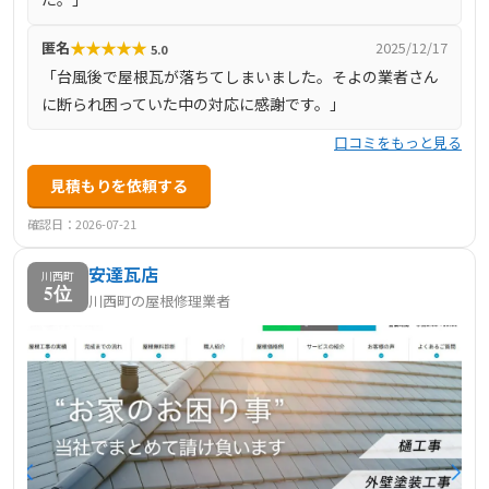
★
★
★
★
★
匿名
2025/12/17
5.0
「台風後で屋根瓦が落ちてしまいました。そよの業者さん
に断られ困っていた中の対応に感謝です。」
口コミをもっと見る
見積もりを依頼する
確認日：2026-07-21
安達瓦店
川西町
5位
川西町の屋根修理業者