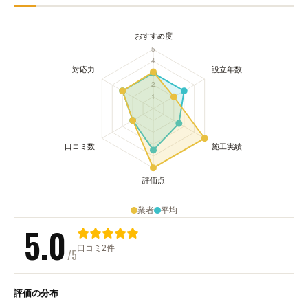
業者
平均
5.0
口コミ2件
/5
評価の分布