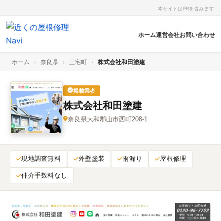
本サイトはPRを含みます
ホーム
運営会社
お問い合わせ
ホーム
›
奈良県
›
三宅町
›
株式会社和田塗建
掲載業者
株式会社和田塗建
奈良県大和郡山市西町208-1
現地調査無料
外壁塗装
雨漏り
屋根修理
仲介手数料なし