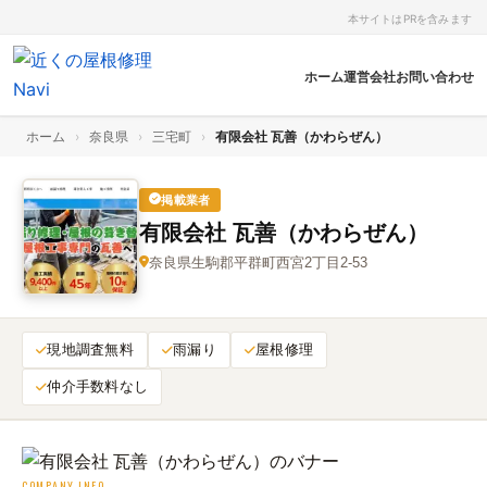
本サイトはPRを含みます
ホーム
運営会社
お問い合わせ
ホーム
›
奈良県
›
三宅町
›
有限会社 瓦善（かわらぜん）
掲載業者
有限会社 瓦善（かわらぜん）
奈良県生駒郡平群町西宮2丁目2-53
現地調査無料
雨漏り
屋根修理
仲介手数料なし
COMPANY INFO