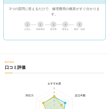
3つの質問に答えるだけで、修理費用の概算がすぐ分かりま
す。
1
2
3
4
5
お悩み
屋根素材
築年数
重視点
概算・依頼
RATING
口コミ評価