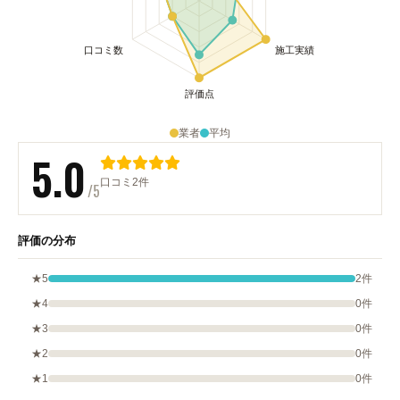
業者
平均
5.0
口コミ2件
/5
評価の分布
★5
2件
★4
0件
★3
0件
★2
0件
★1
0件