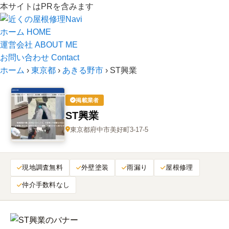
本サイトはPRを含みます
ホーム
HOME
運営会社
ABOUT ME
お問い合わせ
Contact
ホーム
›
東京都
›
あきる野市
›
ST興業
掲載業者
ST興業
東京都府中市美好町3-17-5
現地調査無料
外壁塗装
雨漏り
屋根修理
仲介手数料なし