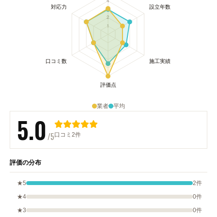
業者
平均
5.0
/5
口コミ2件
評価の分布
★5
2件
★4
0件
★3
0件