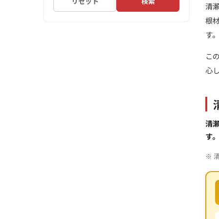
リセット
検索
清
根
す
こ
心
清瀬
す
※ 