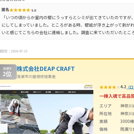
★
★
★
★
★
匿名
5.0
「いつの頃からか室内の壁にうっすらとシミが出てきていたのですが
にしてしまっていました。ところがある時、壁紙が浮き上がって剥が
いと感じてこちらの会社に連絡しました。調査に来ていただいたとこ
認日：2026-07-23
株式会社DEAP CRAFT
清瀬市
2位
清瀬市の屋根修理業者
★
★
★
★
★
4.2
（口
一棟入魂で高品
エリア
神奈川
所在地
神奈川県
実績
3000棟
価格
雨漏り