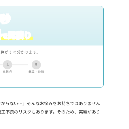
0秒
料
見積り
で
概算がすぐ分かります。
4
5
重視点
概算・依頼
分からない…」そんなお悩みをお持ちではありません
施工不良のリスクもあります。そのため、実績があり