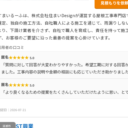
見積もりを依
すまいるーふは、株式会社住まいDesignが運営する屋根工事専門
選定、独自の施工方法、自社職人による施工を通じて、雨漏りしな
より、下請け業者を介さず、自社で職人を育成し、責任を持って施
ず、お客様のご要望に沿った最善の提案を心掛けています。
利用者の口コミ
★
★
★
★
★
匿名
5.0
「質問に対して回答が大変わかりやすかった。希望工期に対する回答
ました。工事内容の説明や金額の相談にも応じていただき助かりまし
★
★
★
★
★
匿名
5.0
「より良くなるための提案をたくさんしていただけたように思い、と
認日：2026-07-21
ST興業
清瀬市