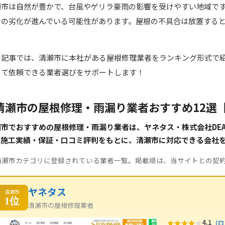
瀬市は自然が豊かで、台風やゲリラ豪雨の影響を受けやすい地域で
材の劣化が進んでいる可能性があります。屋根の不具合は放置する
。
の記事では、清瀬市に本社がある屋根修理業者をランキング形式で
して依頼できる業者選びをサポートします！
清瀬市の屋根修理・雨漏り業者おすすめ12選
市でおすすめの屋根修理・雨漏り業者は、ヤネタス・株式会社DEAP 
。施工実績・保証・口コミ評判をもとに、清瀬市に対応できる会社
清瀬市カテゴリに登録されている業者一覧。掲載順は、当サイトとの契
ヤネタス
清瀬市
1位
清瀬市の屋根修理業者
★
★
★
★
★
4.1
（口