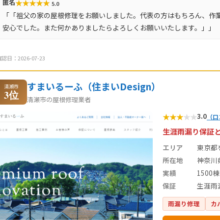
★
★
★
★
★
匿名
5.0
「「祖父の家の屋根修理をお願いしました。代表の方はもちろん、作
安心でした。また何かありましたらよろしくお願いいたします。」」
認日：2026-07-23
すまいるーふ（住まいDesign）
清瀬市
3位
清瀬市の屋根修理業者
★
★
★
★
★
3.0
（口
生涯雨漏り保証
エリア
東京都
所在地
神奈川
実績
1500棟
保証
生涯雨
雨漏り修理
カ