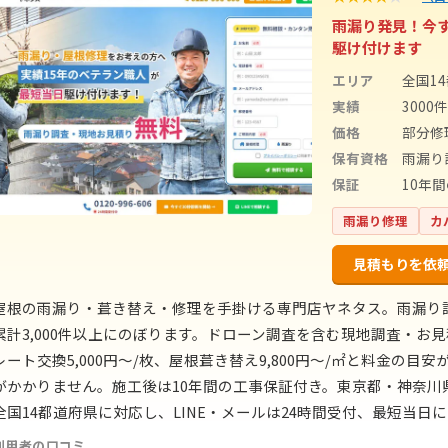
雨漏り発見！今
駆け付けます
エリア
全国1
実績
3000
価格
部分修
保有資格
雨漏り
保証
10年
雨漏り修理
カ
見積もりを依
屋根の雨漏り・葺き替え・修理を手掛ける専門店ヤネタス。雨漏り
累計3,000件以上にのぼります。ドローン調査を含む現地調査・お見
レート交換5,000円〜/枚、屋根葺き替え9,800円〜/㎡と料金の
がかかりません。施工後は10年間の工事保証付き。東京都・神奈
全国14都道府県に対応し、LINE・メールは24時間受付、最短当日
利用者の口コミ