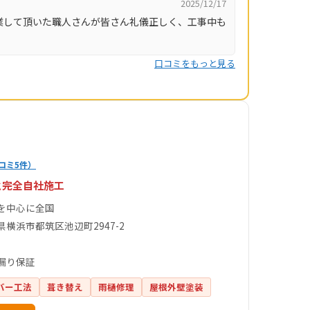
2025/12/17
業して頂いた職人さんが皆さん礼儀正しく、工事中も
口コミをもっと見る
コミ5件）
と完全自社施工
を中心に全国
県横浜市都筑区池辺町2947-2
漏り保証
バー工法
葺き替え
雨樋修理
屋根外壁塗装