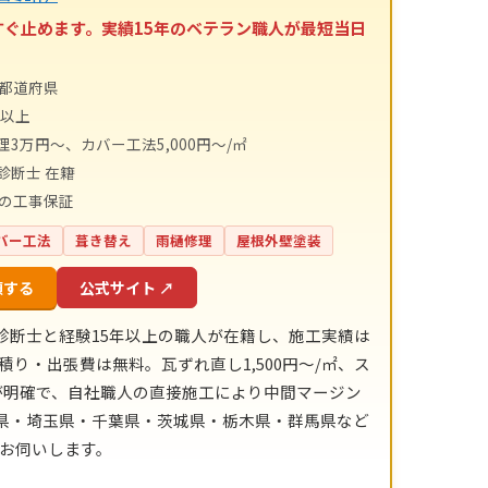
すぐ止めます。実績15年のベテラン職人が最短当日
4都道府県
件以上
理3万円～、カバー工法5,000円～/㎡
診断士 在籍
間の工事保証
バー工法
葺き替え
雨樋修理
屋根外壁塗装
頼する
公式サイト ↗
診断士と経験15年以上の職人が在籍し、施工実績は
積り・出張費は無料。瓦ずれ直し1,500円〜/㎡、ス
目安が明確で、自社職人の直接施工により中間マージン
川県・埼玉県・千葉県・茨城県・栃木県・群馬県など
にお伺いします。