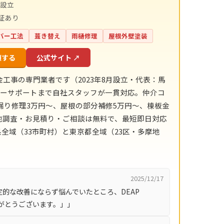
年設立
証あり
バー工法
葺き替え
雨樋修理
屋根外壁塗装
頼する
公式サイト ↗
金工事の専門業者です（2023年8月設立・代表：馬
フターサポートまで自社スタッフが一貫対応。仲介コ
漏り修理3万円〜、屋根の部分補修5万円〜、棟板金
現地調査・お見積り・ご相談は無料で、最短即日対応
全域（33市町村）と東京都全域（23区・多摩地
2025/12/17
的な改善にならず悩んでいたところ、DEAP
りがとうございます。」」