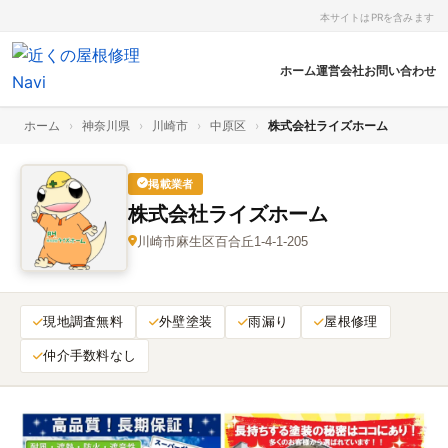
本サイトはPRを含みます
ホーム
運営会社
お問い合わせ
ホーム
›
神奈川県
›
川崎市
›
中原区
›
株式会社ライズホーム
掲載業者
株式会社ライズホーム
川崎市麻生区百合丘1-4-1-205
現地調査無料
外壁塗装
雨漏り
屋根修理
仲介手数料なし