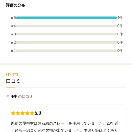
評価の分布
★5
4件
★4
0件
★3
0件
★2
0件
★1
0件
REVIEWS
口コミ
全
4件
の口コミ
5.0
以前の屋根材は無石綿のスレートを使用していました。20年近
く経ち一部コケ色や欠損が出ていました。雨漏り等は全くあり