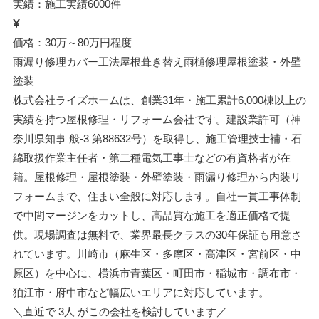
実績：施工実績6000件
価格：30万～80万円程度
雨漏り修理
カバー工法
屋根葺き替え
雨樋修理
屋根塗装・外壁
塗装
株式会社ライズホームは、創業31年・施工累計6,000棟以上の
実績を持つ屋根修理・リフォーム会社です。建設業許可（神
奈川県知事 般-3 第88632号）を取得し、施工管理技士補・石
綿取扱作業主任者・第二種電気工事士などの有資格者が在
籍。屋根修理・屋根塗装・外壁塗装・雨漏り修理から内装リ
フォームまで、住まい全般に対応します。自社一貫工事体制
で中間マージンをカットし、高品質な施工を適正価格で提
供。現場調査は無料で、業界最長クラスの30年保証も用意さ
れています。川崎市（麻生区・多摩区・高津区・宮前区・中
原区）を中心に、横浜市青葉区・町田市・稲城市・調布市・
狛江市・府中市など幅広いエリアに対応しています。
＼直近で
3人
がこの会社を検討しています／