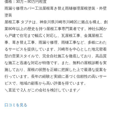
価格：30万～80万円程度
雨漏り修理
カバー工法
屋根葺き替え
雨樋修理
屋根塗装・外壁
塗装
屋根工事 タブチは、神奈川県川崎市川崎区に拠点を構え、創
業80年以上の歴史を持つ屋根工事専門業者です。神社仏閣か
ら戸建て住宅まで幅広く対応し、瓦屋根工事、金属屋根工
事、葺き替え工事、雨漏り修理、雨樋工事など、多岐にわた
るサービスを提供しています。川崎市を中心とした地元密着
型の営業スタイルで、完全自社施工を徹底しており、高品質
な施工と迅速な対応が特徴です。また、無料の屋根診断を実
施しており、屋根の状態を正確に把握した上で最適な提案を
行っています。長年の経験と実績に基づく信頼性の高いサー
ビスで、地域の顧客から高い評価を得ています。
＼直近で
2人
がこの会社を検討しています／
口コミを見る