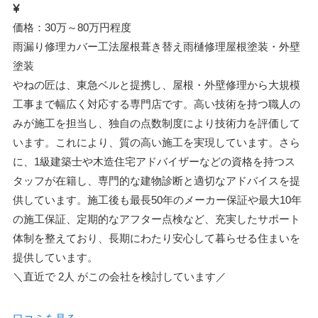
価格：30万～80万円程度
雨漏り修理
カバー工法
屋根葺き替え
雨樋修理
屋根塗装・外壁
塗装
やねの匠は、東急ベルと提携し、屋根・外壁修理から大規模
工事まで幅広く対応する専門店です。高い技術を持つ職人の
みが施工を担当し、独自の点数制度により技術力を評価して
います。これにより、質の高い施工を実現しています。さら
に、1級建築士や木造住宅アドバイザーなどの資格を持つス
タッフが在籍し、専門的な建物診断と適切なアドバイスを提
供しています。施工後も最長50年のメーカー保証や最大10年
の施工保証、定期的なアフター点検など、充実したサポート
体制を整えており、長期にわたり安心して暮らせる住まいを
提供しています。
＼直近で
2人
がこの会社を検討しています／