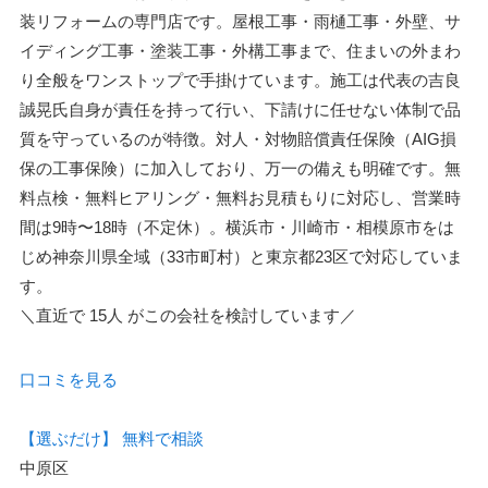
装リフォームの専門店です。屋根工事・雨樋工事・外壁、サ
イディング工事・塗装工事・外構工事まで、住まいの外まわ
り全般をワンストップで手掛けています。施工は代表の吉良
誠晃氏自身が責任を持って行い、下請けに任せない体制で品
質を守っているのが特徴。対人・対物賠償責任保険（AIG損
保の工事保険）に加入しており、万一の備えも明確です。無
料点検・無料ヒアリング・無料お見積もりに対応し、営業時
間は9時〜18時（不定休）。横浜市・川崎市・相模原市をは
じめ神奈川県全域（33市町村）と東京都23区で対応していま
す。
＼直近で
15人
がこの会社を検討しています／
口コミを見る
【選ぶだけ】
無料で相談
中原区