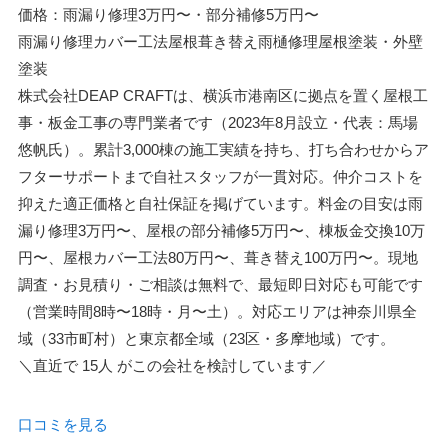
価格：雨漏り修理3万円〜・部分補修5万円〜
雨漏り修理
カバー工法
屋根葺き替え
雨樋修理
屋根塗装・外壁
塗装
株式会社DEAP CRAFTは、横浜市港南区に拠点を置く屋根工
事・板金工事の専門業者です（2023年8月設立・代表：馬場
悠帆氏）。累計3,000棟の施工実績を持ち、打ち合わせからア
フターサポートまで自社スタッフが一貫対応。仲介コストを
抑えた適正価格と自社保証を掲げています。料金の目安は雨
漏り修理3万円〜、屋根の部分補修5万円〜、棟板金交換10万
円〜、屋根カバー工法80万円〜、葺き替え100万円〜。現地
調査・お見積り・ご相談は無料で、最短即日対応も可能です
（営業時間8時〜18時・月〜土）。対応エリアは神奈川県全
域（33市町村）と東京都全域（23区・多摩地域）です。
＼直近で
15人
がこの会社を検討しています／
口コミを見る