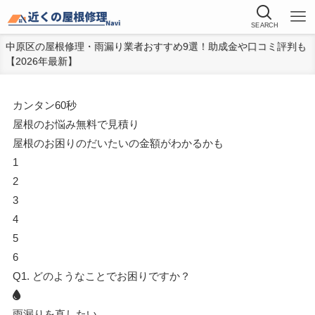
SEARCH
中原区の屋根修理・雨漏り業者おすすめ9選！助成金や口コミ評判も
【2026年最新】
カンタン
60秒
屋根
の
お悩み
無料
で
見積り
屋根のお困りのだいたいの金額がわかるかも
1
2
3
4
5
6
Q1.
どのようなことでお困りですか？
雨漏りを直したい