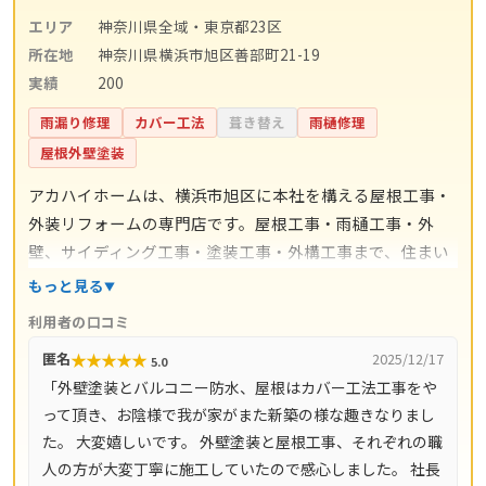
エリア
神奈川県全域・東京都23区
所在地
神奈川県横浜市旭区善部町21-19
実績
200
雨漏り修理
カバー工法
葺き替え
雨樋修理
屋根外壁塗装
アカハイホームは、横浜市旭区に本社を構える屋根工事・
外装リフォームの専門店です。屋根工事・雨樋工事・外
壁、サイディング工事・塗装工事・外構工事まで、住まい
の外まわり全般をワンストップで手掛けています。施工は
もっと見る
代表の吉良誠晃氏自身が責任を持って行い、下請けに任せ
利用者の口コミ
ない体制で品質を守っているのが特徴。対人・対物賠償責
★
★
★
★
★
匿名
2025/12/17
5.0
任保険（AIG損保の工事保険）に加入しており、万一の備
「外壁塗装とバルコニー防水、屋根はカバー工法工事をや
えも明確です。無料点検・無料ヒアリング・無料お見積も
って頂き、お陰様で我が家がまた新築の様な趣きなりまし
りに対応し、営業時間は9時〜18時（不定休）。横浜市・
た。 大変嬉しいです。 外壁塗装と屋根工事、それぞれの職
川崎市・相模原市をはじめ神奈川県全域（33市町村）と東
人の方が大変丁寧に施工していたので感心しました。 社長
京都23区で対応しています。