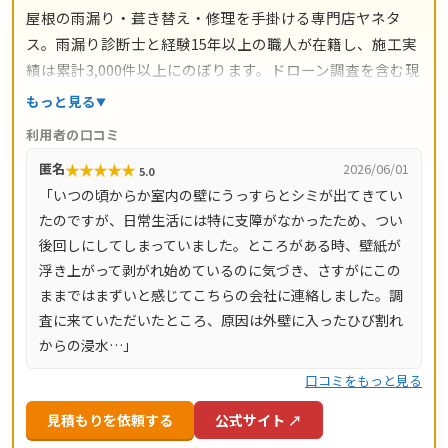
屋根の雨漏り・葺き替え・修理を手掛ける専門店ヤネタ
ス。雨漏り診断士と経験15年以上の職人が在籍し、施工実
績は累計3,000件以上にのぼります。ドローン調査を含む現
地調査・お見積り・出張費は無料。瓦ずれ直し1,500円〜/
もっと見る
㎡、スレート交換5,000円〜/枚、屋根葺き替え9,800円〜/
利用者の口コミ
㎡と料金の目安が明確で、自社職人の直接施工により中間
★
★
★
★
★
匿名
2026/06/01
5.0
マージンがかかりません。施工後は10年間の工事保証付
「いつの頃からか室内の壁にうっすらとシミが出てきてい
き。東京都・神奈川県・埼玉県・千葉県・茨城県・栃木
たのですが、日常生活には特に支障がなかったため、つい
県・群馬県など全国14都道府県に対応し、LINE・メールは
後回しにしてしまっていました。ところがある時、壁紙が
24時間受付、最短当日にお伺いします。
浮き上がって剥がれ始めているのに気づき、さすがにこの
ままではまずいと感じてこちらの会社に連絡しました。調
査に来ていただいたところ、原因は外壁に入ったひび割れ
からの浸水…」
口コミをもっと見る
見積もりを依頼する
公式サイト ↗