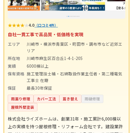
★
★
★
★
★
4.0
（口コミ4件）
自社一貫工事で高品質・低価格を実現
エリア
川崎市・横浜市青葉区・町田市・調布市など近郊エ
リア
所在地
川崎市麻生区百合丘1-4-1-205
実績
6000棟以上
保有資格
施工管理技士補・石綿取扱作業主任者・第二種電気
工事士 在籍
保証
最長30年保証
雨漏り修理
カバー工法
葺き替え
雨樋修理
屋根外壁塗装
株式会社ライズホームは、創業31年・施工累計6,000棟以
上の実績を持つ屋根修理・リフォーム会社です。建設業許