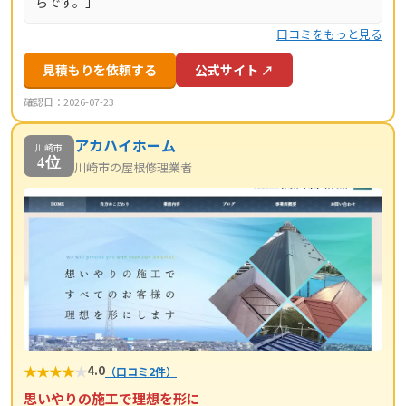
らです。」
口コミをもっと見る
見積もりを依頼する
公式サイト ↗
確認日：2026-07-23
アカハイホーム
川崎市
4位
川崎市の屋根修理業者
★
★
★
★
★
4.0
（口コミ2件）
思いやりの施工で理想を形に