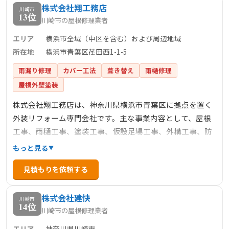
株式会社翔工務店
最長15年の保証と定期点検など、アフターサービスも充実
川崎市
13位
川崎市の屋根修理業者
しており、施工後も安心が続きます。
エリア
横浜市全域（中区を含む）および周辺地域
所在地
横浜市青葉区荏田西1-1-5
雨漏り修理
カバー工法
葺き替え
雨樋修理
屋根外壁塗装
株式会社翔工務店は、神奈川県横浜市青葉区に拠点を置く
外装リフォーム専門会社です。主な事業内容として、屋根
工事、雨樋工事、塗装工事、仮設足場工事、外構工事、防
水工事などを手掛けており、これらの工程を完全自社施工
もっと見る
で行うことで、コスト削減と高品質な施工を実現していま
見積もりを依頼する
す。特に、屋根修理や雨漏り修理においては、迅速な対応
と丁寧な作業が評価されています。公式サイトでは、横浜
株式会社建快
市中区での施工事例も紹介されており、地域密着型のサー
川崎市
14位
川崎市の屋根修理業者
ビスを提供しています。
エリア
神奈川県川崎市