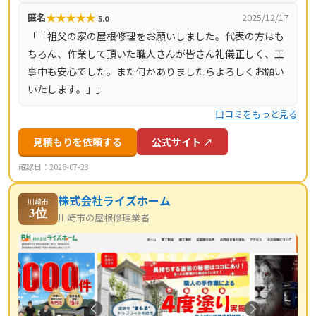
★
★
★
★
★
匿名
2025/12/17
5.0
「「祖父の家の屋根修理をお願いしました。代表の方はも
ちろん、作業して頂いた職人さんが皆さん礼儀正しく、工
事中も安心でした。また何かありましたらよろしくお願い
いたします。」」
口コミをもっと見る
見積もりを依頼する
公式サイト ↗
確認日：2026-07-23
株式会社ライズホーム
川崎市
3位
川崎市の屋根修理業者