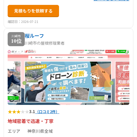
見積もりを依頼する
確認日：2026-07-21
桜ルーフ
川崎市
10位
川崎市の屋根修理業者
★
★
★
★
★
3.1
（口コミ2件）
地域密着で迅速・丁寧
エリア
神奈川県全域