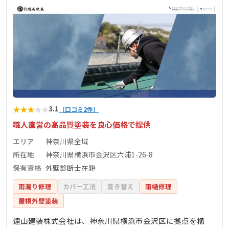
★
★
★
★
★
3.1
（口コミ2件）
職人直営の高品質塗装を良心価格で提供
エリア
神奈川県全域
所在地
神奈川県横浜市金沢区六浦1-26-8
保有資格
外壁診断士在籍
雨漏り修理
カバー工法
葺き替え
雨樋修理
屋根外壁塗装
遠山建装株式会社は、神奈川県横浜市金沢区に拠点を構