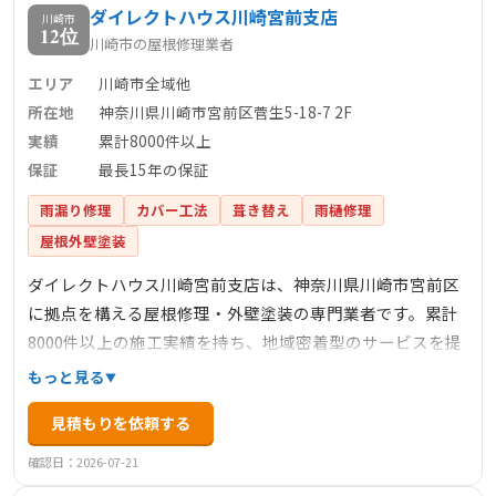
ダイレクトハウス川崎宮前支店
関することは何でも相談でき、最善の提案を行うことをモ
川崎市
12位
川崎市の屋根修理業者
ットーとしています。
エリア
川崎市全域他
所在地
神奈川県川崎市宮前区菅生5-18-7 2F
実績
累計8000件以上
保証
最長15年の保証
雨漏り修理
カバー工法
葺き替え
雨樋修理
屋根外壁塗装
ダイレクトハウス川崎宮前支店は、神奈川県川崎市宮前区
に拠点を構える屋根修理・外壁塗装の専門業者です。累計
8000件以上の施工実績を持ち、地域密着型のサービスを提
供しています。独自の6つのシステム（色塗り分けシステ
もっと見る
ム、途中立ち合い検査、作業工程確認システム、作業工程
見積もりを依頼する
ビフォー・アフター写真、専任スタッフによる事前カラー
コーディネート、オリジナル見積書）を導入し、お客様が
確認日：2026-07-21
安心して施工を任せられる体制を整えています。さらに、