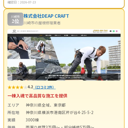
確認日：2026-07-23
株式会社DEAP CRAFT
川崎市
2位
川崎市の屋根修理業者
★
★
★
★
★
4.2
（口コミ2件）
一棟入魂で高品質な施工を提供
エリア
神奈川県全域、東京都
所在地
神奈川県横浜市港南区芹が谷4-25-5-2
実績
3000棟
価格
雨漏り修理3万円〜・部分補修5万円〜