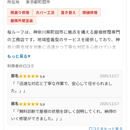
所在地
東京都町田市
雨漏り修理
カバー工法
葺き替え
雨樋修理
屋根外壁塗装
桜ルーフは、神奈川県町田市に拠点を構える屋根修理専門
の工務店です。地域密着型のサービスを提供しており、神
奈川県全域を対象に迅速かつ丁寧な対応を心掛けていま
す。無料診断を実施しており、屋根の状態を正確に把握し
もっと見る
た上で、最適な修理プランを提案しています。詳細な施工
利用者の口コミ
事例や料金に関する情報は公開されていませんが、公式サ
★
★
★
★
★
匿名
2025/12/17
5.0
イトでは選ばれる理由やお客様の声などが掲載されてお
「「迅速な対応と丁寧な作業で、安心して任せられまし
り、信頼性の高さが伺えます。
た。」」
★
★
★
★
★
匿名
2025/12/17
5.0
「「無料診断で屋根の状態を詳しく説明してくれ、納得の
いく修理ができました。」」
口コミをもっと見る