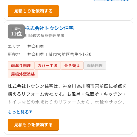
見積もりを依頼する
株式会社トウシン住宅
川崎市
11位
川崎市の屋根修理業者
エリア
神奈川県
所在地
神奈川県川崎市宮前区菅生4-1-30
雨漏り修理
カバー工法
葺き替え
雨樋修理
屋根外壁塗装
株式会社トウシン住宅は、神奈川県川崎市宮前区に拠点を
構えるリフォーム会社です。お風呂・洗面所・キッチン・
トイレなどの水まわりのリフォームから、水栓やサッシ、
給湯器などの部分的な交換工事、外壁・屋根など、住まい
もっと見る
に関する幅広いサービスを提供しています。特に、毎日使
見積もりを依頼する
う水まわりのリフォームに力を入れており、部分的な交換
工事や外壁・屋根の修理にも対応しています。お住まいに