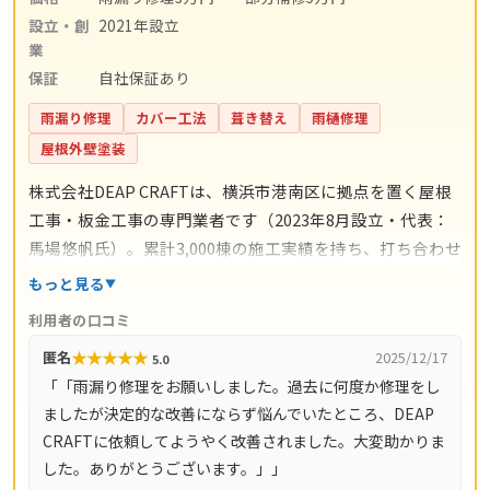
設立・創
2021年設立
業
保証
自社保証あり
雨漏り修理
カバー工法
葺き替え
雨樋修理
屋根外壁塗装
株式会社DEAP CRAFTは、横浜市港南区に拠点を置く屋根
工事・板金工事の専門業者です（2023年8月設立・代表：
馬場悠帆氏）。累計3,000棟の施工実績を持ち、打ち合わせ
からアフターサポートまで自社スタッフが一貫対応。仲介
もっと見る
コストを抑えた適正価格と自社保証を掲げています。料金
利用者の口コミ
の目安は雨漏り修理3万円〜、屋根の部分補修5万円〜、棟
★
★
★
★
★
匿名
2025/12/17
5.0
板金交換10万円〜、屋根カバー工法80万円〜、葺き替え
「「雨漏り修理をお願いしました。過去に何度か修理をし
100万円〜。現地調査・お見積り・ご相談は無料で、最短
ましたが決定的な改善にならず悩んでいたところ、DEAP
即日対応も可能です（営業時間8時〜18時・月〜土）。対
CRAFTに依頼してようやく改善されました。大変助かりま
応エリアは神奈川県全域（33市町村）と東京都全域（23
した。ありがとうございます。」」
区・多摩地域）です。