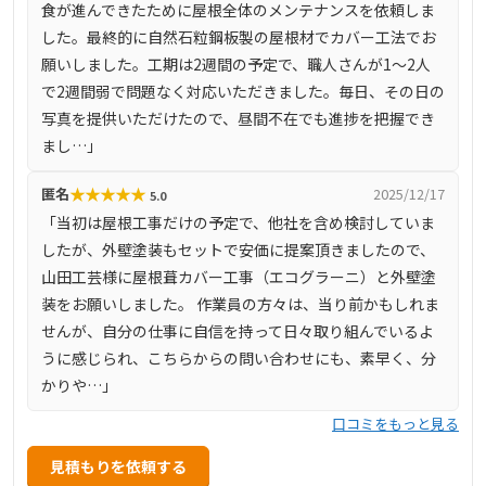
食が進んできたために屋根全体のメンテナンスを依頼しま
は4000件以上に上ります。
した。最終的に自然石粒鋼板製の屋根材でカバー工法でお
願いしました。工期は2週間の予定で、職人さんが1～2人
で2週間弱で問題なく対応いただきました。毎日、その日の
写真を提供いただけたので、昼間不在でも進捗を把握でき
まし…」
★
★
★
★
★
匿名
2025/12/17
5.0
「当初は屋根工事だけの予定で、他社を含め検討していま
したが、外壁塗装もセットで安価に提案頂きましたので、
山田工芸様に屋根葺カバー工事（エコグラーニ）と外壁塗
装をお願いしました。 作業員の方々は、当り前かもしれま
せんが、自分の仕事に自信を持って日々取り組んでいるよ
うに感じられ、こちらからの問い合わせにも、素早く、分
かりや…」
口コミをもっと見る
見積もりを依頼する