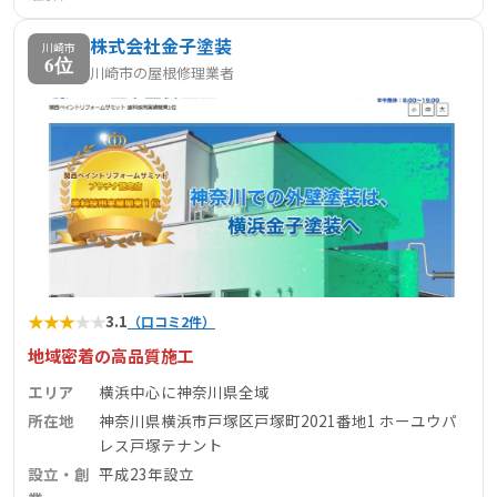
株式会社金子塗装
川崎市
6位
川崎市の屋根修理業者
★
★
★
★
★
3.1
（口コミ2件）
地域密着の高品質施工
エリア
横浜中心に神奈川県全域
所在地
神奈川県横浜市戸塚区戸塚町2021番地1 ホーユウパ
レス戸塚テナント
設立・創
平成23年設立