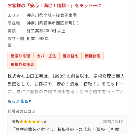
お客様の「安心！満足！信頼！」をモットーに
エリア
神奈川県全域＋複数関東圏
所在地
神奈川県横浜市西区楠町1-3
実績
施工実績4000件以上
設立・創
創業1998年
業
雨漏り修理
カバー工法
葺き替え
雨樋修理
屋根外壁塗装
株式会社山田工芸は、1998年の創業以来、屋根修理の職人
集団として、お客様の「安心！満足！信頼！」をモットー
に、常にお客様の立場で物事を考えながら施工を行ってい
ます。現地調査・打ち合わせから施工まで、全て自社の熟
もっと見る
練職人が対応し、丁寧で責任感のある施工を提供していま
利用者の口コミ
す。主な業務内容は、屋根葺き替え工事、カバー工法、雨
★
★
★
★
★
匿名
2025/12/17
5.0
漏り修理、雨樋工事、屋根板金工事など、屋根に関する工
「屋根の塗装が劣化し、棟板金の下の芯木？(貫板？)も腐
事一式です。外壁塗装工事にも対応可能で、累計施工実績