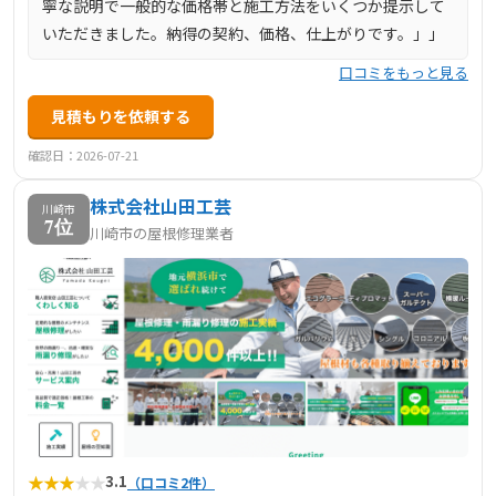
寧な説明で一般的な価格帯と施工方法をいくつか提示して
いただきました。納得の契約、価格、仕上がりです。」」
口コミをもっと見る
見積もりを依頼する
確認日：2026-07-21
株式会社山田工芸
川崎市
7位
川崎市の屋根修理業者
★
★
★
★
★
3.1
（口コミ2件）