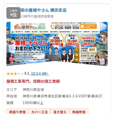
街の屋根やさん 横浜支店
川崎市
9位
川崎市の屋根修理業者
★
★
★
★
★
3.1
（口コミ2件）
屋根工事専門、信頼の施工実績
エリア
神奈川県全域
所在地
神奈川県横浜市港北区新横浜3-2-6 VORT新横浜2F
実績
10000棟以上
雨漏り修理
カバー工法
葺き替え
雨樋修理