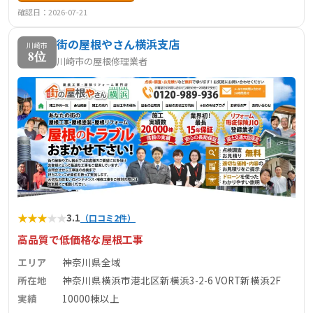
確認日：2026-07-21
街の屋根やさん横浜支店
川崎市
8位
川崎市の屋根修理業者
★
★
★
★
★
3.1
（口コミ2件）
高品質で低価格な屋根工事
エリア
神奈川県全域
所在地
神奈川県横浜市港北区新横浜3-2-6 VORT新横浜2F
実績
10000棟以上