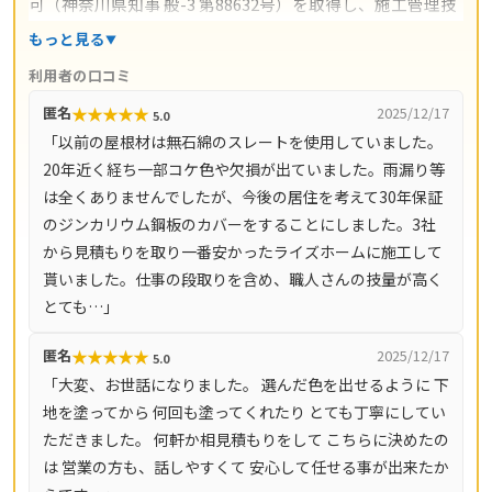
可（神奈川県知事 般-3 第88632号）を取得し、施工管理技
士補・石綿取扱作業主任者・第二種電気工事士などの有資
もっと見る
格者が在籍。屋根修理・屋根塗装・外壁塗装・雨漏り修理
利用者の口コミ
から内装リフォームまで、住まい全般に対応します。自社
★
★
★
★
★
匿名
2025/12/17
5.0
一貫工事体制で中間マージンをカットし、高品質な施工を
「以前の屋根材は無石綿のスレートを使用していました。
適正価格で提供。現場調査は無料で、業界最長クラスの30
20年近く経ち一部コケ色や欠損が出ていました。雨漏り等
年保証も用意されています。川崎市（麻生区・多摩区・高
は全くありませんでしたが、今後の居住を考えて30年保証
津区・宮前区・中原区）を中心に、横浜市青葉区・町田
のジンカリウム鋼板のカバーをすることにしました。3社
市・稲城市・調布市・狛江市・府中市など幅広いエリアに
から見積もりを取り一番安かったライズホームに施工して
対応しています。
貰いました。仕事の段取りを含め、職人さんの技量が高く
とても…」
★
★
★
★
★
匿名
2025/12/17
5.0
「大変、お世話になりました。 選んだ色を出せるように 下
地を塗ってから 何回も塗ってくれたり とても丁寧にしてい
ただきました。 何軒か相見積もりをして こちらに決めたの
は 営業の方も、話しやすくて 安心して任せる事が出来たか