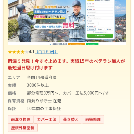
★
★
★
★
★
4.1
（口コミ1件）
雨漏り発見！今すぐ止めます。実績15年のベテラン職人が
最短当日駆け付けます
エリア
全国14都道府県
実績
3000件以上
価格
部分修理3万円～、カバー工法5,000円～/㎡
保有資格
雨漏り診断士 在籍
保証
10年間の工事保証
雨漏り修理
カバー工法
葺き替え
雨樋修理
屋根外壁塗装