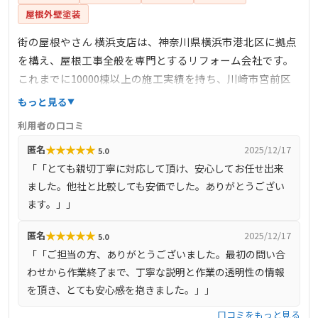
屋根外壁塗装
街の屋根やさん 横浜支店は、神奈川県横浜市港北区に拠点
を構え、屋根工事全般を専門とするリフォーム会社です。
これまでに10000棟以上の施工実績を持ち、川崎市宮前区
を含む神奈川県全域でサービスを提供しています。主な業
もっと見る
務内容は、屋根葺き替え、カバー工法、屋根塗装、漆喰工
利用者の口コミ
事、棟板金工事、雨樋工事、防水工事など多岐にわたりま
★
★
★
★
★
匿名
2025/12/17
5.0
す。無料の点検・調査・お見積りを実施しており、地域密
「「とても親切丁寧に対応して頂け、安心してお任せ出来
着型のサービスでお客様の信頼を得ています。
ました。他社と比較しても安価でした。ありがとうござい
ます。」」
★
★
★
★
★
匿名
2025/12/17
5.0
「「ご担当の方、ありがとうございました。最初の問い合
わせから作業終了まで、丁寧な説明と作業の透明性の情報
を頂き、とても安心感を抱きました。」」
口コミをもっと見る