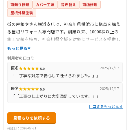
雨漏り修理
カバー工法
葺き替え
雨樋修理
屋根外壁塗装
街の屋根やさん横浜支店は、神奈川県横浜市に拠点を構え
る屋根リフォーム専門店です。創業以来、10000棟以上の
施工実績を持ち、神奈川県全域を対象にサービスを提供し
ています。主な業務内容は、屋根工事、漆喰工事、屋根葺
もっと見る
き替え、板金工事、カバー工法、雨漏り防水工事、屋根塗
利用者の口コミ
装など多岐にわたります。高品質な施工を低価格で提供す
★
★
★
★
★
匿名
2025/12/17
5.0
ることをモットーとしており、無料点検や無料見積もりも
「「丁寧な対応で安心して任せられました。」」
実施しています。お客様の安心と満足を第一に考え、丁寧
な対応と確かな技術で信頼を築いています。
★
★
★
★
★
匿名
2025/12/17
5.0
「「工事の仕上がりに大変満足しています。」」
口コミをもっと見る
見積もりを依頼する
確認日：2026-07-21