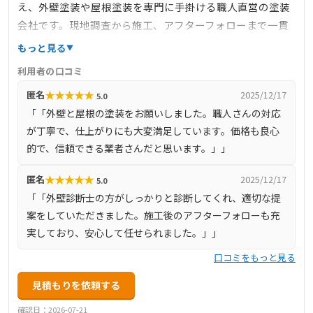
え、外壁塗装や屋根塗装を専門に手掛ける職人直営の塗装
会社です。現地調査から施工、アフターフォローまで一貫
して経験豊富な塗装職人が担当し、住まいの機能性と美し
もっと見る
さを高める高品質な塗装を提供しています。職人直営の強
利用者の口コミ
みを活かし、高品質な塗装を良心価格で提供することが可
★
★
★
★
★
匿名
2025/12/17
5.0
能です。また、外壁診断士が在籍しており、外壁や屋根の
「「外壁と屋根の塗装をお願いしました。職人さんの対応
状態を正確に診断し、適切な提案を行っています。施工後
が丁寧で、仕上がりにも大変満足しています。価格も良心
のアフターフォローも充実しており、地域密着型のサービ
的で、信頼できる業者さんだと思います。」」
スでお客様から信頼を得ています。
★
★
★
★
★
匿名
2025/12/17
5.0
「「外壁診断士の方がしっかりと診断してくれ、適切な提
案をしていただきました。施工後のアフターフォローも充
実しており、安心して任せられました。」」
口コミをもっと見る
見積もりを依頼する
確認日：2026-07-21