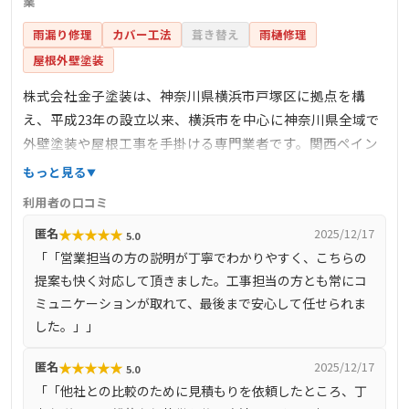
業
雨漏り修理
カバー工法
葺き替え
雨樋修理
屋根外壁塗装
株式会社金子塗装は、神奈川県横浜市戸塚区に拠点を構
え、平成23年の設立以来、横浜市を中心に神奈川県全域で
外壁塗装や屋根工事を手掛ける専門業者です。関西ペイン
トのリフォームサミットプラチナ認定店として、高品質な
もっと見る
塗料と自社施工による高い技術力を提供しています。お客
利用者の口コミ
様の大切な家を守るため、塗装だけでなく付帯工事も積極
★
★
★
★
★
匿名
2025/12/17
5.0
的に提案し、幅広いサービスを展開しています。
「「営業担当の方の説明が丁寧でわかりやすく、こちらの
提案も快く対応して頂きました。工事担当の方とも常にコ
ミュニケーションが取れて、最後まで安心して任せられま
した。」」
★
★
★
★
★
匿名
2025/12/17
5.0
「「他社との比較のために見積もりを依頼したところ、丁