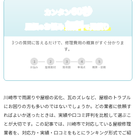
60秒
カンタン
無料
屋根
お悩み
見積り
の
で
3つの質問に答えるだけで、修理費用の概算がすぐ分かりま
す。
1
2
3
4
5
お悩み
屋根素材
築年数
重視点
概算・依頼
川崎市で雨漏りや屋根の劣化、瓦のズレなど、屋根のトラブル
にお困りの方も多いのではないでしょうか。どの業者に依頼す
ればよいか迷ったときは、実績や口コミ評判を比較して選ぶこ
とが大切です。この記事では、川崎市で対応している屋根修理
業者を、対応力・実績・口コミをもとにランキング形式でご紹