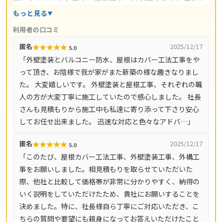
の外まわり全般をワンストップで手掛けています。施工は
もっと見る
代表の吉良誠晃氏自身が責任を持って行い、下請けに任せ
利用者の口コミ
ない体制で品質を守っているのが特徴。対人・対物賠償責
★
★
★
★
★
匿名
2025/12/17
5.0
任保険（AIG損保の工事保険）に加入しており、万一の備
「外壁塗装とバルコニー防水、屋根はカバー工法工事をや
えも明確です。無料点検・無料ヒアリング・無料お見積も
って頂き、お陰様で我が家がまた新築の様な趣きなりまし
りに対応し、営業時間は9時〜18時（不定休）。横浜市・
た。 大変嬉しいです。 外壁塗装と屋根工事、それぞれの職
川崎市・相模原市をはじめ神奈川県全域（33市町村）と東
人の方が大変丁寧に施工していたので感心しました。 社長
京都23区で対応しています。
さんも見積もりから施工中も私達に寄り添って下さり安心
してお任せ出来ました。 迅速な対応と色々なアドバ…」
★
★
★
★
★
匿名
2025/12/17
5.0
「このたび、屋根カバー工法工事、外壁塗装工事、外構工
事をお願いしました。相見積もりを取らせていただいた
際、他社と比較して価格帯が非常に分かりやすく、納得の
いく説明をしていただけたため、貴社にお願いすることを
決めました。特に、社長様自ら丁寧にご対応いただき、こ
ちらの質問や要望にも親身になってお答えいただけたこと