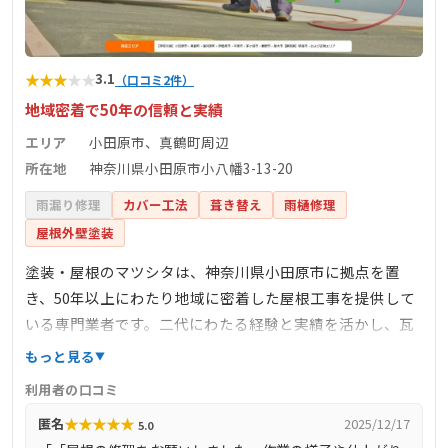
★
★
★
★
★
3.1
（口コミ2件）
地域密着で50年の信頼と実績
エリア
小田原市、真鶴町周辺
所在地
神奈川県小田原市小八幡3-13-20
雨漏り修理
カバー工法
葺き替え
雨樋修理
屋根外壁塗装
塗装・屋根のマツシタは、神奈川県小田原市に拠点を置
き、50年以上にわたり地域に密着した屋根工事を提供して
いる専門業者です。二代にわたる経験と実績を活かし、瓦
葺き替え工事、雨漏り修理、屋根カバー工法、塗装工事、
もっと見る
外壁板金工事、雨樋工事など、多岐にわたるサービスを提
利用者の口コミ
供しています。すべての工程を自社施工で行うことで、高
★
★
★
★
★
匿名
2025/12/17
5.0
品質な施工と適正価格を実現しています。点検・見積もり