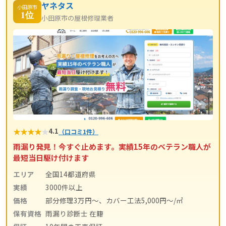
ヤネタス
小田原市
1位
小田原市の屋根修理業者
★
★
★
★
★
4.1
（口コミ1件）
雨漏り発見！今すぐ止めます。実績15年のベテラン職人が
最短当日駆け付けます
エリア
全国14都道府県
実績
3000件以上
価格
部分修理3万円～、カバー工法5,000円～/㎡
保有資格
雨漏り診断士 在籍