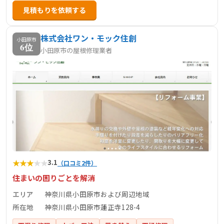
見積もりを依頼する
株式会社ワン・モック住創
小田原市
6位
小田原市の屋根修理業者
★
★
★
★
★
3.1
（口コミ2件）
住まいの困りごとを解消
エリア
神奈川県小田原市および周辺地域
所在地
神奈川県小田原市蓮正寺128-4