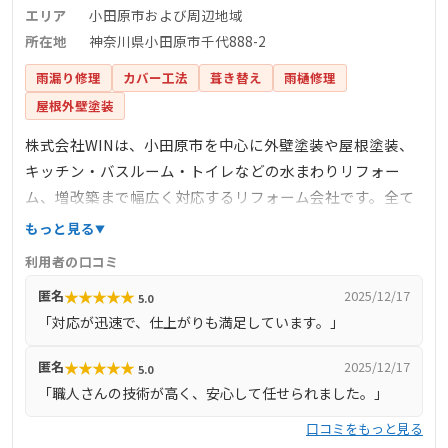
エリア
小田原市および周辺地域
所在地
神奈川県小田原市千代888-2
雨漏り修理
カバー工法
葺き替え
雨樋修理
屋根外壁塗装
株式会社WINは、小田原市を中心に外壁塗装や屋根塗装、
キッチン・バスルーム・トイレなどの水まわりリフォー
ム、増改築まで幅広く対応するリフォーム会社です。全て
の施工を自社で行うことで、余分な費用を抑え、高品質な
もっと見る
サービスを適正価格で提供しています。お見積りや現地調
利用者の口コミ
査は無料で対応しており、リフォームに関するご質問やご
★
★
★
★
★
匿名
2025/12/17
5.0
相談にも親身に応じています。
「対応が迅速で、仕上がりも満足しています。」
★
★
★
★
★
匿名
2025/12/17
5.0
「職人さんの技術が高く、安心して任せられました。」
口コミをもっと見る