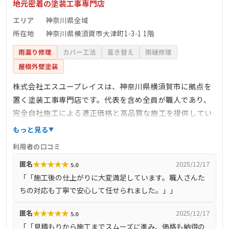
地元密着の塗装工事専門店
エリア
神奈川県全域
所在地
神奈川県横須賀市大津町1-3-1 1階
雨漏り修理
カバー工法
葺き替え
雨樋修理
屋根外壁塗装
株式会社エスユープレイスは、神奈川県横須賀市に拠点を
置く塗装工事専門店です。代表を含め全員が職人であり、
完全自社施工による適正価格と高品質な施工を提供してい
ます。住宅塗装工事を中心に、店舗やアミューズメント施
もっと見る
設、マンション、ビル等の改修工事も手掛けており、豊富
利用者の口コミ
な経験と実績があります。多数の塗料メーカーの製品を取
★
★
★
★
★
匿名
2025/12/17
5.0
り扱い、お客様のご予算や建物の状況に応じて最適な塗装
「「施工後の仕上がりに大変満足しています。職人さんた
工法を提案しています。
ちの対応も丁寧で安心して任せられました。」」
★
★
★
★
★
匿名
2025/12/17
5.0
「「見積もりから施工までスムーズに進み、価格も納得の