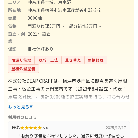
エリア
神奈川県全域、東京都
所在地
神奈川県横浜市港南区芹が谷4-25-5-2
実績
3000棟
価格
雨漏り修理3万円〜・部分補修5万円〜
設立・創
2021年設立
業
保証
自社保証あり
雨漏り修理
カバー工法
葺き替え
雨樋修理
屋根外壁塗装
株式会社DEAP CRAFTは、横浜市港南区に拠点を置く屋根
工事・板金工事の専門業者です（2023年8月設立・代表：
馬場悠帆氏）。累計3,000棟の施工実績を持ち、打ち合わせ
からアフターサポートまで自社スタッフが一貫対応。仲介
もっと見る
コストを抑えた適正価格と自社保証を掲げています。料金
利用者の口コミ
の目安は雨漏り修理3万円〜、屋根の部分補修5万円〜、棟
★
★
★
★
★
匿名
2025/12/17
5.0
板金交換10万円〜、屋根カバー工法80万円〜、葺き替え
「「雨漏り修理をお願いしました。過去に何度か修理をし
100万円〜。現地調査・お見積り・ご相談は無料で、最短