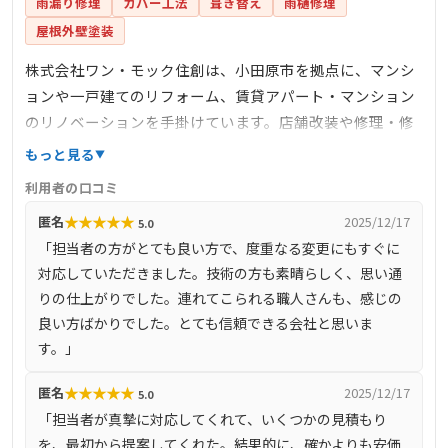
雨漏り修理
カバー工法
葺き替え
雨樋修理
屋根外壁塗装
株式会社ワン・モック住創は、小田原市を拠点に、マンシ
ョンや一戸建てのリフォーム、賃貸アパート・マンション
のリノベーションを手掛けています。店舗改装や修理・修
繕工事、設備機器のメンテナンスも行っており、介護リフ
もっと見る
ォームや耐震補強、ペット対応リフォームなど、多岐にわ
利用者の口コミ
たる設計・施工に対応可能です。住宅小物・雑貨の販売も
★
★
★
★
★
匿名
2025/12/17
5.0
行っており、インテリアに合わせた内装デザインのコーデ
「担当者の方がとても良い方で、度重なる変更にもすぐに
ィネートも提案しています。
対応していただきました。技術の方も素晴らしく、思い通
りの仕上がりでした。連れてこられる職人さんも、感じの
良い方ばかりでした。とても信頼できる会社と思いま
す。」
★
★
★
★
★
匿名
2025/12/17
5.0
「担当者が真摯に対応してくれて、いくつかの見積もり
を、最初から提案してくれた。結果的に、確かよりも安価