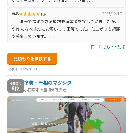
かつ丁寧な対応で、とても満足しています。」」
く対応しています。
★
★
★
★
★
匿名
2025/12/17
5.0
「「地元で信頼できる屋根修理業者を探していましたが、
やね たなべさんにお願いして正解でした。仕上がりも綺麗
で感謝しています。」」
口コミをもっと見る
見積もりを依頼する
確認日：2026-07-21
塗装・屋根のマツシタ
小田原市
8位
小田原市の屋根修理業者