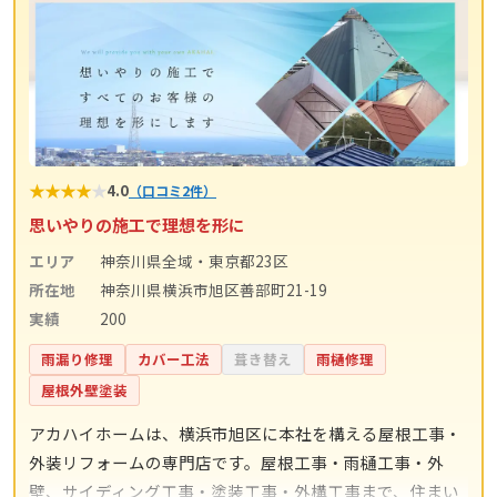
★
★
★
★
★
4.0
（口コミ2件）
思いやりの施工で理想を形に
エリア
神奈川県全域・東京都23区
所在地
神奈川県横浜市旭区善部町21-19
実績
200
雨漏り修理
カバー工法
葺き替え
雨樋修理
屋根外壁塗装
アカハイホームは、横浜市旭区に本社を構える屋根工事・
外装リフォームの専門店です。屋根工事・雨樋工事・外
壁、サイディング工事・塗装工事・外構工事まで、住まい