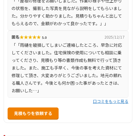
「「屋根の修理をお願いしました。作業の様子や仕上がり
は無料で対応しており、迅速かつ丁寧なサービスを心掛け
の状態を、撮影した写真を見ながら説明をしてもらいまし
ています。
た。分かりやすく助かりました。見積りもちゃんと出して
もらえるので、金額がわかって良かったです。」」
★
★
★
★
★
匿名
2025/12/17
5.0
「「雨樋を破損してしまいご連絡したところ、早急に対応
してくださいました。住宅保険の使用についても相談に乗
ってくださり、見積もり等の書類作成も無料で行って頂き
ました。また、施工も手早く、今後の事を考えた資材にて
修理して頂き、大変ありがとうございました。地元の頼れ
る職人さんです。今後とも何か困った事があったときは、
お願いした…」
口コミをもっと見る
見積もりを依頼する