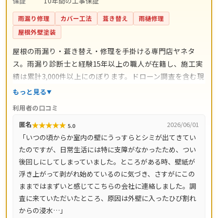
保証
10年間の工事保証
雨漏り修理
カバー工法
葺き替え
雨樋修理
屋根外壁塗装
屋根の雨漏り・葺き替え・修理を手掛ける専門店ヤネタ
ス。雨漏り診断士と経験15年以上の職人が在籍し、施工実
績は累計3,000件以上にのぼります。ドローン調査を含む現
地調査・お見積り・出張費は無料。瓦ずれ直し1,500円〜/
もっと見る
㎡、スレート交換5,000円〜/枚、屋根葺き替え9,800円〜/
利用者の口コミ
㎡と料金の目安が明確で、自社職人の直接施工により中間
★
★
★
★
★
匿名
2026/06/01
5.0
マージンがかかりません。施工後は10年間の工事保証付
「いつの頃からか室内の壁にうっすらとシミが出てきてい
き。東京都・神奈川県・埼玉県・千葉県・茨城県・栃木
たのですが、日常生活には特に支障がなかったため、つい
県・群馬県など全国14都道府県に対応し、LINE・メールは
後回しにしてしまっていました。ところがある時、壁紙が
24時間受付、最短当日にお伺いします。
浮き上がって剥がれ始めているのに気づき、さすがにこの
ままではまずいと感じてこちらの会社に連絡しました。調
査に来ていただいたところ、原因は外壁に入ったひび割れ
からの浸水…」