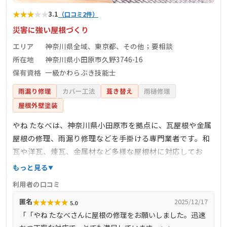
★
★
★
★
★
3.1
（口コミ2件）
災害に強い屋根づくり
エリア
神奈川県全域、東京都、その他；要相談
所在地
神奈川県小田原市久野3746-16
保有資格
一級かわらぶき技能士
雨漏り修理
カバー工法
葺き替え
雨樋修理
屋根外壁塗装
やね たなべは、神奈川県小田原市を拠点に、瓦屋根や金属
屋根の修理、雨漏り修理などを手掛ける専門業者です。和
瓦や洋瓦、煉瓦、金属材など多様な屋根材に対応してお
り、特に地震や台風などの災害に強い屋根づくりを得意と
もっと見る
しています。代表の田邊徳明氏は一級かわらぶき技能士の
利用者の口コミ
資格を持ち、伝統技術と現代技術を融合させた高品質な施
★
★
★
★
★
匿名
2025/12/17
5.0
工を提供しています。創業以来、地域に密着したサービス
「「やね たなべさんに屋根の修理をお願いしました。迅速
を展開し、屋根の新築工事から修理、リフォームまで幅広