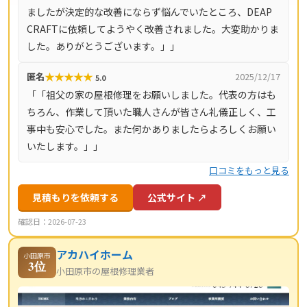
ましたが決定的な改善にならず悩んでいたところ、DEAP
即日対応も可能です（営業時間8時〜18時・月〜土）。対
CRAFTに依頼してようやく改善されました。大変助かりま
応エリアは神奈川県全域（33市町村）と東京都全域（23
した。ありがとうございます。」」
区・多摩地域）です。
★
★
★
★
★
匿名
2025/12/17
5.0
「「祖父の家の屋根修理をお願いしました。代表の方はも
ちろん、作業して頂いた職人さんが皆さん礼儀正しく、工
事中も安心でした。また何かありましたらよろしくお願い
いたします。」」
口コミをもっと見る
見積もりを依頼する
公式サイト ↗
確認日：2026-07-23
アカハイホーム
小田原市
3位
小田原市の屋根修理業者