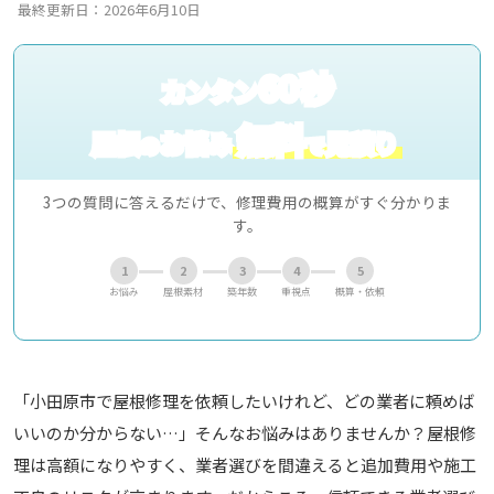
最終更新日：2026年6月10日
60秒
カンタン
無料
屋根
お悩み
見積り
の
で
3つの質問に答えるだけで、修理費用の概算がすぐ分かりま
す。
1
2
3
4
5
お悩み
屋根素材
築年数
重視点
概算・依頼
「小田原市で屋根修理を依頼したいけれど、どの業者に頼めば
いいのか分からない…」そんなお悩みはありませんか？屋根修
理は高額になりやすく、業者選びを間違えると追加費用や施工