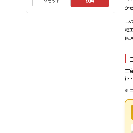
リセット
検索
か
こ
施
修
二宮
証
※ 