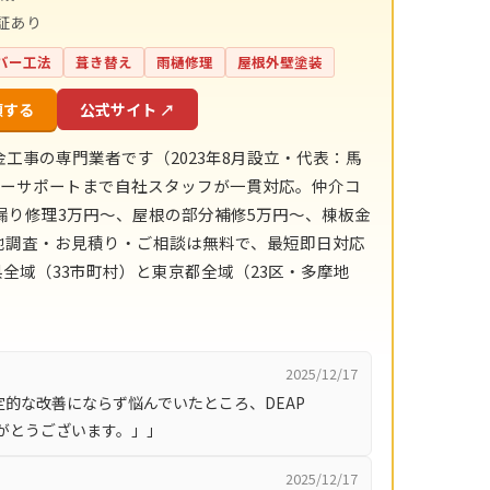
証あり
バー工法
葺き替え
雨樋修理
屋根外壁塗装
頼する
公式サイト ↗
金工事の専門業者です（2023年8月設立・代表：馬
フターサポートまで自社スタッフが一貫対応。仲介コ
漏り修理3万円〜、屋根の部分補修5万円〜、棟板金
現地調査・お見積り・ご相談は無料で、最短即日対応
全域（33市町村）と東京都全域（23区・多摩地
2025/12/17
的な改善にならず悩んでいたところ、DEAP
りがとうございます。」」
2025/12/17