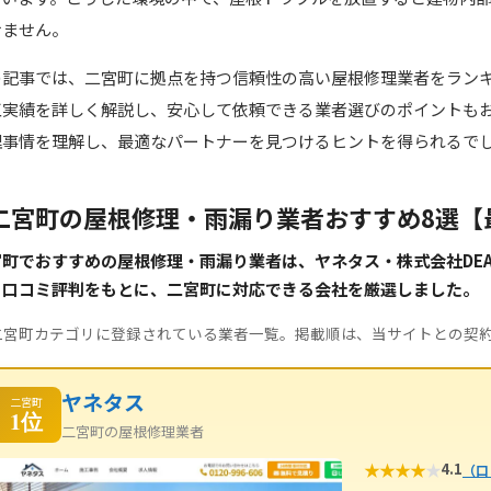
せません。
の記事では、二宮町に拠点を持つ信頼性の高い屋根修理業者をラン
工実績を詳しく解説し、安心して依頼できる業者選びのポイントも
理事情を理解し、最適なパートナーを見つけるヒントを得られるで
二宮町の屋根修理・雨漏り業者おすすめ8選【
町でおすすめの屋根修理・雨漏り業者は、ヤネタス・株式会社DEAP
・口コミ評判をもとに、二宮町に対応できる会社を厳選しました。
二宮町カテゴリに登録されている業者一覧。掲載順は、当サイトとの契
ヤネタス
二宮町
1位
二宮町の屋根修理業者
★
★
★
★
★
4.1
（口