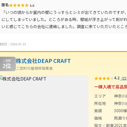
★
★
★
★
★
匿名
5.0
「いつの頃からか室内の壁にうっすらとシミが出てきていたのですが
にしてしまっていました。ところがある時、壁紙が浮き上がって剥が
いと感じてこちらの会社に連絡しました。調査に来ていただいたとこ
認日：2026-07-23
株式会社DEAP CRAFT
二宮町
2位
二宮町の屋根修理業者
★
★
★
★
★
4.2
（口
一棟入魂で高品
エリア
神奈川
所在地
神奈川県
実績
3000棟
価格
雨漏り
設立・創業
2021