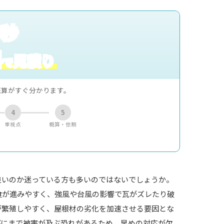
0秒
料
見積り
で
概算がすぐ分かります。
4
5
重視点
概算・依頼
良いのか迷っている方も多いのではないでしょうか。
食が進みやすく、強風や台風の影響で瓦がズレたり破
が繁殖しやすく、屋根材の劣化を加速させる要因とな
部にまで被害が及ぶ恐れがあるため、早めの対応が欠