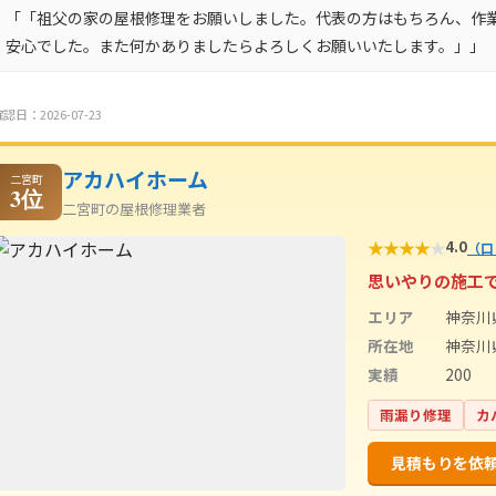
「「祖父の家の屋根修理をお願いしました。代表の方はもちろん、作
安心でした。また何かありましたらよろしくお願いいたします。」」
認日：2026-07-23
アカハイホーム
二宮町
3位
二宮町の屋根修理業者
★
★
★
★
★
4.0
（口
思いやりの施工
エリア
神奈川
所在地
神奈川
実績
200
雨漏り修理
カ
見積もりを依