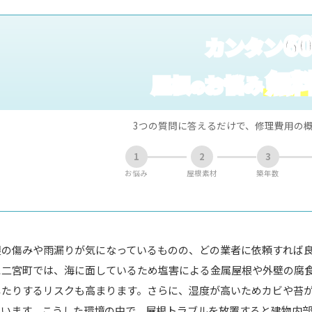
6
カンタン
無
屋根
お悩み
の
3つの質問に答えるだけで、修理費用の
1
2
3
お悩み
屋根素材
築年数
根の傷みや雨漏りが気になっているものの、どの業者に依頼すれば
に二宮町では、海に面しているため塩害による金属屋根や外壁の腐
したりするリスクも高まります。さらに、湿度が高いためカビや苔
ています。こうした環境の中で、屋根トラブルを放置すると建物内