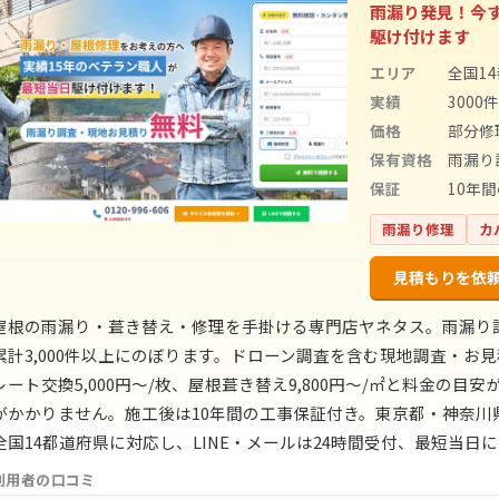
雨漏り発見！今
駆け付けます
エリア
全国1
実績
3000
価格
部分修
保有資格
雨漏り
保証
10年
雨漏り修理
カ
見積もりを依
屋根の雨漏り・葺き替え・修理を手掛ける専門店ヤネタス。雨漏り
累計3,000件以上にのぼります。ドローン調査を含む現地調査・お見
レート交換5,000円〜/枚、屋根葺き替え9,800円〜/㎡と料金の
がかかりません。施工後は10年間の工事保証付き。東京都・神奈
全国14都道府県に対応し、LINE・メールは24時間受付、最短当日
利用者の口コミ