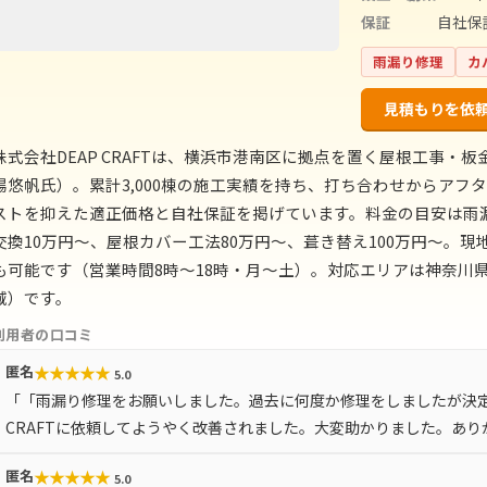
保証
自社保
雨漏り修理
カ
見積もりを依
株式会社DEAP CRAFTは、横浜市港南区に拠点を置く屋根工事・板
場悠帆氏）。累計3,000棟の施工実績を持ち、打ち合わせからア
ストを抑えた適正価格と自社保証を掲げています。料金の目安は雨
交換10万円〜、屋根カバー工法80万円〜、葺き替え100万円〜。
も可能です（営業時間8時〜18時・月〜土）。対応エリアは神奈川県
域）です。
利用者の口コミ
★
★
★
★
★
匿名
5.0
「「雨漏り修理をお願いしました。過去に何度か修理をしましたが決定
CRAFTに依頼してようやく改善されました。大変助かりました。あ
★
★
★
★
★
匿名
5.0