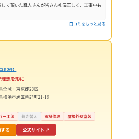
業して頂いた職人さんが皆さん礼儀正しく、工事中も
口コミをもっと見る
コミ2件）
で理想を形に
県全域・東京都23区
県横浜市旭区善部町21-19
バー工法
葺き替え
雨樋修理
屋根外壁塗装
頼する
公式サイト ↗