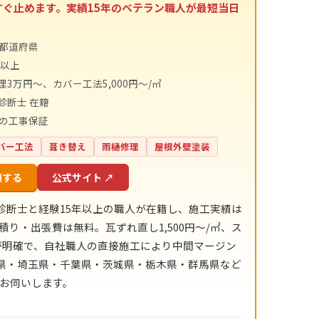
すぐ止めます。実績15年のベテラン職人が最短当日
4都道府県
件以上
理3万円～、カバー工法5,000円～/㎡
診断士 在籍
間の工事保証
バー工法
葺き替え
雨樋修理
屋根外壁塗装
頼する
公式サイト ↗
診断士と経験15年以上の職人が在籍し、施工実績は
積り・出張費は無料。瓦ずれ直し1,500円〜/㎡、ス
目安が明確で、自社職人の直接施工により中間マージン
川県・埼玉県・千葉県・茨城県・栃木県・群馬県など
にお伺いします。