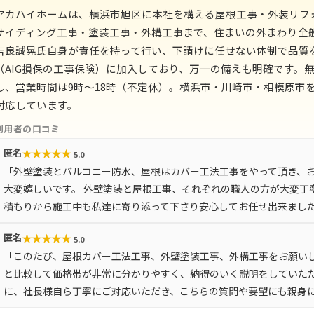
アカハイホームは、横浜市旭区に本社を構える屋根工事・外装リフ
サイディング工事・塗装工事・外構工事まで、住まいの外まわり全
吉良誠晃氏自身が責任を持って行い、下請けに任せない体制で品質
（AIG損保の工事保険）に加入しており、万一の備えも明確です。
し、営業時間は9時〜18時（不定休）。横浜市・川崎市・相模原市を
対応しています。
利用者の口コミ
★
★
★
★
★
匿名
5.0
「外壁塗装とバルコニー防水、屋根はカバー工法工事をやって頂き、
大変嬉しいです。 外壁塗装と屋根工事、それぞれの職人の方が大変丁
積もりから施工中も私達に寄り添って下さり安心してお任せ出来ました
★
★
★
★
★
匿名
5.0
「このたび、屋根カバー工法工事、外壁塗装工事、外構工事をお願い
と比較して価格帯が非常に分かりやすく、納得のいく説明をしていた
に、社長様自ら丁寧にご対応いただき、こちらの質問や要望にも親身