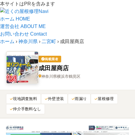
本サイトはPRを含みます
ホーム
HOME
運営会社
ABOUT ME
お問い合わせ
Contact
ホーム
›
神奈川県
›
二宮町
›
成田屋商店
掲載業者
成田屋商店
神奈川県横浜市鶴見区
現地調査無料
外壁塗装
雨漏り
屋根修理
仲介手数料なし