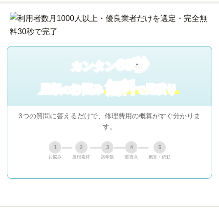
60秒
カンタン
無料
屋根
お悩み
見積り
の
で
3つの質問に答えるだけで、修理費用の概算がすぐ分かりま
す。
1
2
3
4
5
お悩み
屋根素材
築年数
重視点
概算・依頼