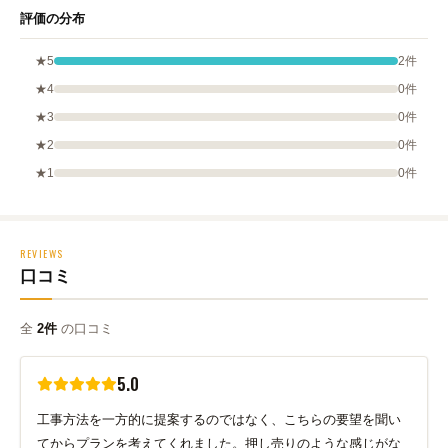
評価の分布
★5
2件
★4
0件
★3
0件
★2
0件
★1
0件
REVIEWS
口コミ
全
2件
の口コミ
5.0
工事方法を一方的に提案するのではなく、こちらの要望を聞い
てからプランを考えてくれました。押し売りのような感じがな