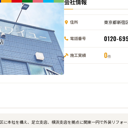
会社情報
住所
東京都新宿区西
0120-69
電話番号
0
施工実績
件
宿区に本社を構え、足立支店、横浜支店を拠点に関東一円で外装リフォ