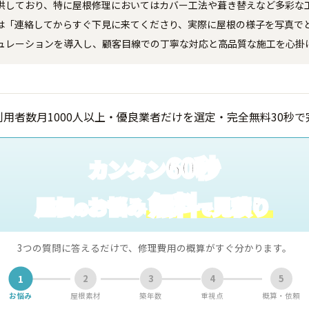
供しており、特に屋根修理においてはカバー工法や葺き替えなど多彩な工
からは「連絡してからすぐ下見に来てくださり、実際に屋根の様子を写真
ュレーションを導入し、顧客目線での丁寧な対応と高品質な施工を心掛
60秒
カンタン
無料
屋根
お悩み
見積り
の
で
3つの質問に答えるだけで、修理費用の概算がすぐ分かります。
1
2
3
4
5
お悩み
屋根素材
築年数
重視点
概算・依頼