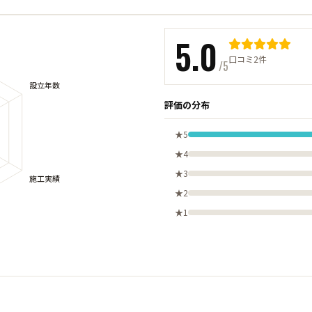
5.0
口コミ2件
/5
評価の分布
★5
★4
★3
★2
★1