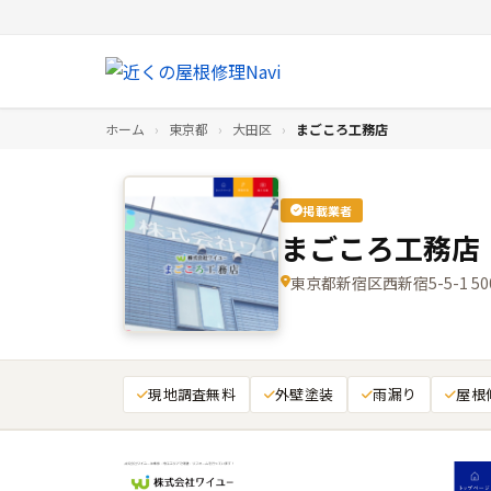
ホーム
›
東京都
›
大田区
›
まごころ工務店
掲載業者
まごころ工務店
東京都新宿区西新宿5-5-1 50
現地調査無料
外壁塗装
雨漏り
屋根