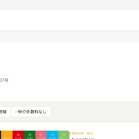
07号
修理
仲介手数料なし
COMPANY INFO