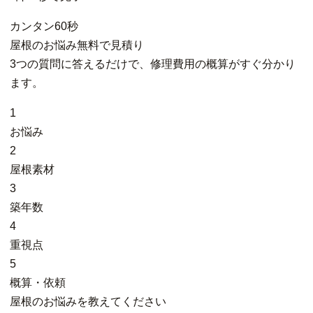
カンタン
60秒
屋根
の
お悩み
無料
で
見積り
3つの質問に答えるだけで、修理費用の概算がすぐ分かり
ます。
1
お悩み
2
屋根素材
3
築年数
4
重視点
5
概算・依頼
屋根のお悩みを教えてください