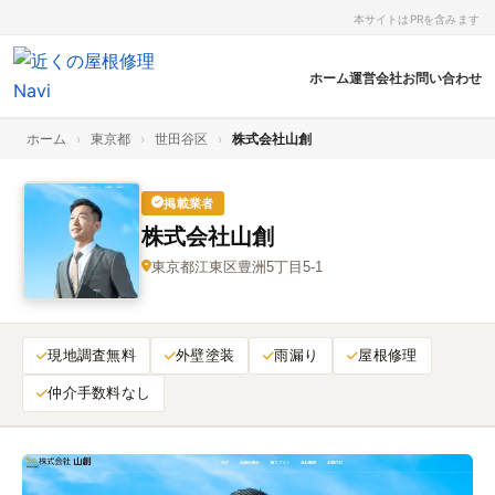
本サイトはPRを含みます
ホーム
運営会社
お問い合わせ
ホーム
›
東京都
›
世田谷区
›
株式会社山創
掲載業者
株式会社山創
東京都江東区豊洲5丁目5-1
現地調査無料
外壁塗装
雨漏り
屋根修理
仲介手数料なし