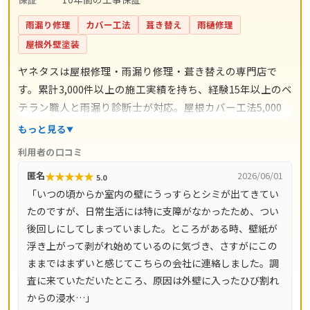
雨漏り修理
カバー工法
葺き替え
雨樋修理
屋根外壁塗装
ヤネタスは屋根修理・雨漏り修理・葺き替えの専門店で
す。累計3,000件以上の施工実績を持ち、経験15年以上のベ
テラン職人と雨漏り診断士が対応。屋根カバー工法5,000
円〜/㎡・葺き替え9,800円〜/㎡・漆喰工事3,000円〜/mな
もっと見る
ど、工事ごとの料金目安を公開しています。自社職人によ
利用者の口コミ
る直接施工で余計な中間コストを省き、施工後は10年間の
★
★
★
★
★
匿名
2026/06/01
5.0
工事保証付き。現地調査・お見積り・ドローン調査・出張
「いつの頃からか室内の壁にうっすらとシミが出てきてい
費は無料です。愛知県・岐阜県をはじめ全国14都道府県に
たのですが、日常生活には特に支障がなかったため、つい
対応し、電話は8時〜18時、LINE・メールは24時間受付、
後回しにしてしまっていました。ところがある時、壁紙が
最短即日で駆けつけます。
浮き上がって剥がれ始めているのに気づき、さすがにこの
ままではまずいと感じてこちらの会社に連絡しました。調
査に来ていただいたところ、原因は外壁に入ったひび割れ
からの浸水…」