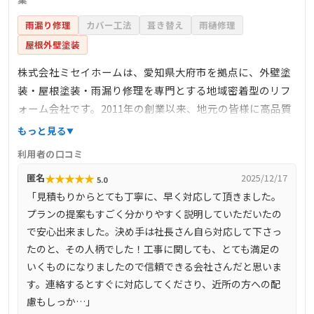
雨漏り修理
カバー工法
葺き替え
雨樋修理
屋根外壁塗装
株式会社ミセイホームは、愛知県大府市を拠点に、外壁塗
装・屋根塗装・雨漏り修理を専門とする地域密着型のリフ
ォーム会社です。2011年の創業以来、地元の皆様に高品質
な施工と丁寧な対応を提供し続けています。代表取締役の
もっと見る
川畑伸介氏は、感謝の気持ちを大切にし、地域貢献を目指
利用者の口コミ
しています。公式サイトでは、施工事例やお客様の声を多
★
★
★
★
★
匿名
2025/12/17
5.0
数掲載しており、信頼性の高さが伺えます。
「見積もりからとても丁寧に、早く対応して頂きました。
プランの提案もすごく分かりやすく説明していただいたの
で安心出来ました。決め手は社長さん自ら対応して下さっ
たのと、その人柄でした！工事に関しても、とても満足の
いくものになりましたので信頼できる会社さんだと思いま
す。連絡するとすぐに対応してくださり、近所の方への配
慮もしっか…」