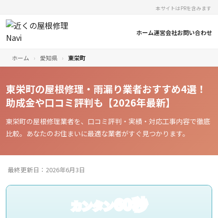
本サイトはPRを含みます
ホーム
運営会社
お問い合わせ
ホーム
›
愛知県
›
東栄町
東栄町の屋根修理・雨漏り業者おすすめ4選！
助成金や口コミ評判も【2026年最新】
東栄町の屋根修理業者を、口コミ評判・実績・対応工事内容で徹底
比較。あなたのお住まいに最適な業者がすぐ見つかります。
最終更新日：2026年6月3日
60秒
カンタン