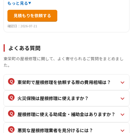
応も可能です。急な台風やゲリラ豪雨による突発的な雨漏
もっと見る
りから、どこから漏れているかわからない原因調査まで、
見積もりを依頼する
雨漏りのことでお困りの方に幅広く対応いたします。出張
調査・お見積りは無料で実施しており、10年安心保証と1年
確認日：2026-07-21
に1度の点検でアフターメンテナンスも充実しています。
よくある質問
東栄町の屋根修理に関して、よく寄せられるご質問をまとめまし
た。
東栄町で屋根修理を依頼する際の費用相場は？
火災保険は屋根修理に使えますか？
屋根修理に使える助成金・補助金はありますか？
悪質な屋根修理業者を見分けるには？