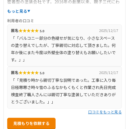
密着型の塗装会社です。2016年の創業以来、親子三代にわ
たり培った技術と経験を活かし、戸建住宅や集合住宅、工
もっと見る
場、倉庫、店舗など多岐にわたる建物の塗装工事を手掛け
利用者の口コミ
ています。施工エリアは名古屋市守山区・名東区・千種区
★
★
★
★
★
匿名
2025/12/17
5.0
およびその近郊に限定し、地域に根ざしたサービスを提供
「「バルコニー部分の色褪せが気になり、小さなスペース
しています。お客様の立場に立った丁寧な対応と高品質な
の塗り替えでしたが、丁寧親切に対応して頂きました。何
施工で、多くの信頼を獲得しています。
年か後にまた今度は外壁全体の塗り替えもお願いしたいで
す。」」
★
★
★
★
★
匿名
2025/12/17
5.0
「「見積り時から親切丁寧な説明であった。工事に入り毎
日極寒寒さ時々雪のふるなかもくもくと作業され先日完成
検査終了職人さんには親切丁寧な塗装していただきありが
とうございました。」」
口コミをもっと見る
見積もりを依頼する