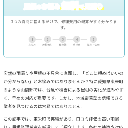
無料
屋根
お悩み
見積り
の
で
3つの質問に答えるだけで、修理費用の概算がすぐ分かりま
す。
1
2
3
4
5
お悩み
屋根素材
築年数
重視点
概算・依頼
突然の雨漏りや屋根の不具合に直面し、「どこに頼めばいいの
か分からない」とお悩みではありませんか？特に愛知県東栄町
のような山間部では、台風や積雪による屋根の劣化が進みやす
く、早めの対応が重要です。しかし、地域密着型の信頼できる
業者を見つけるのは容易ではありません。
この記事では、東栄町で実績があり、口コミ評価の高い雨漏
り・屋根修理業者を厳選してご紹介します。各社の特徴や対応