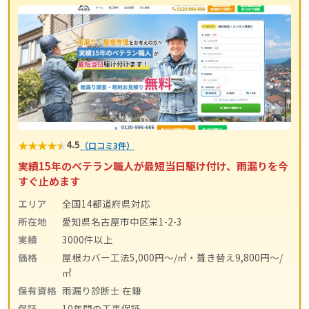
★
★
★
★
★
4.5
（口コミ3件）
実績15年のベテラン職人が最短当日駆け付け、雨漏りを今
すぐ止めます
エリア
全国14都道府県対応
所在地
愛知県名古屋市中区栄1-2-3
実績
3000件以上
価格
屋根カバー工法5,000円〜/㎡・葺き替え9,800円〜/
㎡
保有資格
雨漏り診断士 在籍
保証
10年間の工事保証