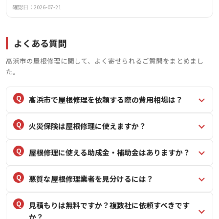
調査・お見積りは無料で実施しており、10年安心保証と1年
確認日：2026-07-21
に1度の点検でアフターメンテナンスも充実しています。
よくある質問
高浜市の屋根修理に関して、よく寄せられるご質問をまとめまし
た。
高浜市で屋根修理を依頼する際の費用相場は？
火災保険は屋根修理に使えますか？
屋根修理に使える助成金・補助金はありますか？
悪質な屋根修理業者を見分けるには？
見積もりは無料ですか？複数社に依頼すべきです
か？