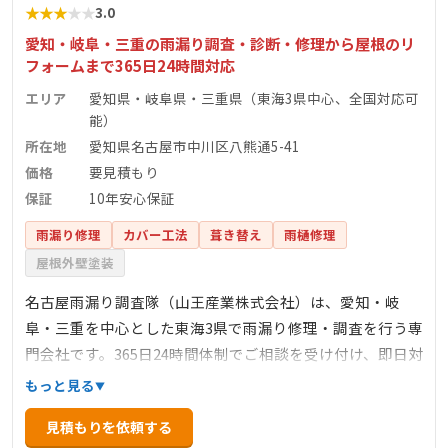
★
★
★
★
★
3.0
愛知・岐阜・三重の雨漏り調査・診断・修理から屋根のリ
フォームまで365日24時間対応
エリア
愛知県・岐阜県・三重県（東海3県中心、全国対応可
能）
所在地
愛知県名古屋市中川区八熊通5-41
価格
要見積もり
保証
10年安心保証
雨漏り修理
カバー工法
葺き替え
雨樋修理
屋根外壁塗装
名古屋雨漏り調査隊（山王産業株式会社）は、愛知・岐
阜・三重を中心とした東海3県で雨漏り修理・調査を行う専
門会社です。365日24時間体制でご相談を受け付け、即日対
応も可能です。急な台風やゲリラ豪雨による突発的な雨漏
もっと見る
りから、どこから漏れているかわからない原因調査まで、
見積もりを依頼する
雨漏りのことでお困りの方に幅広く対応いたします。出張