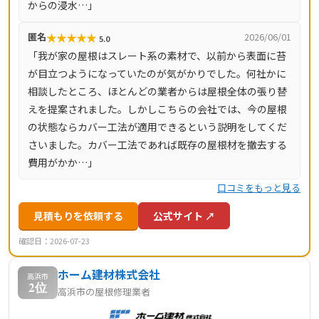
からの浸水…」
★
★
★
★
★
匿名
2026/06/01
5.0
「我が家の屋根はスレート系の素材で、以前から表面に苔
が目立つようになっていたのが気がかりでした。何社かに
相談したところ、ほとんどの業者からは屋根全体の張り替
えを提案されました。しかしこちらの会社では、今の屋根
の状態ならカバー工法が適用できるという説明をしてくだ
さいました。カバー工法であれば既存の屋根材を撤去する
費用がかか…」
口コミをもっと見る
見積もりを依頼する
公式サイト ↗
確認日：2026-07-23
ホーム建材株式会社
高浜市
2位
高浜市の屋根修理業者