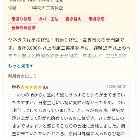
保証
10年間の工事保証
雨漏り修理
カバー工法
葺き替え
雨樋修理
屋根外壁塗装
ヤネタスは屋根修理・雨漏り修理・葺き替えの専門店で
す。累計3,000件以上の施工実績を持ち、経験15年以上のベ
テラン職人と雨漏り診断士が対応。屋根カバー工法5,000
円〜/㎡・葺き替え9,800円〜/㎡・漆喰工事3,000円〜/mな
もっと見る
ど、工事ごとの料金目安を公開しています。自社職人によ
利用者の口コミ
る直接施工で余計な中間コストを省き、施工後は10年間の
★
★
★
★
★
匿名
2026/06/01
5.0
工事保証付き。現地調査・お見積り・ドローン調査・出張
「いつの頃からか室内の壁にうっすらとシミが出てきてい
費は無料です。愛知県・岐阜県をはじめ全国14都道府県に
たのですが、日常生活には特に支障がなかったため、つい
対応し、電話は8時〜18時、LINE・メールは24時間受付、
後回しにしてしまっていました。ところがある時、壁紙が
最短即日で駆けつけます。
浮き上がって剥がれ始めているのに気づき、さすがにこの
ままではまずいと感じてこちらの会社に連絡しました。調
査に来ていただいたところ、原因は外壁に入ったひび割れ