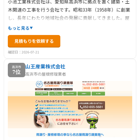
小池工業株式会社は、愛知県高浜市に拠点を置く建築・土
木関連の工事を行う会社です。昭和33年（1958年）に創業
し、長年にわたり地域社会の発展に貢献してきました。屋
根工事を含む多様な建設業務に対応し、確かな技術と信頼
もっと見る
性を誇っています。地域に根差した企業として、顧客のニ
見積もりを依頼する
ーズに柔軟に対応し、品質と安全性にこだわったサービス
を提供しています。
確認日：2026-07-21
山王産業株式会社
高浜市
7位
高浜市の屋根修理業者