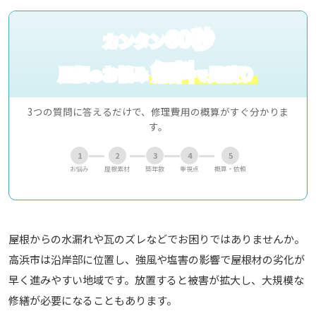
60秒
カンタン
無料
屋根
お悩み
見積り
の
で
3つの質問に答えるだけで、修理費用の概算がすぐ分かりま
す。
1
2
3
4
5
お悩み
屋根素材
築年数
重視点
概算・依頼
屋根からの水漏れや瓦のズレなどでお困りではありませんか。
高浜市は沿岸部に位置し、強風や塩害の影響で屋根材の劣化が
早く進みやすい地域です。放置すると被害が拡大し、大規模な
修繕が必要になることもあります。