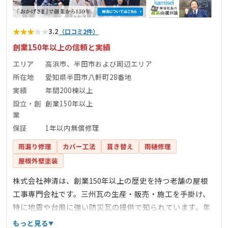
★
★
★
★
★
3.2
（口コミ2件）
創業150年以上の信頼と実績
エリア
高浜市、半田市および周辺エリア
所在地
愛知県半田市八軒町28番地
実績
年間200棟以上
設立・創
創業150年以上
業
保証
1年以内無償修理
雨漏り修理
カバー工法
葺き替え
雨樋修理
屋根外壁塗装
株式会社神清は、創業150年以上の歴史を持つ老舗の屋根
工事専門会社です。三州瓦の生産・販売・施工を手掛け、
特に地震や台風に強い防災瓦の提供で知られています。年
間200棟以上の雨漏り調査・修理を行い、独自の調査・診
もっと見る