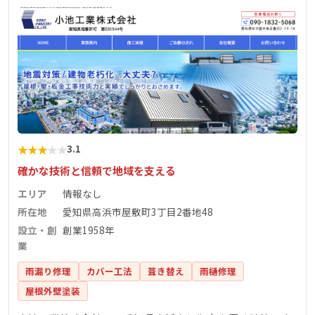
★
★
★
★
★
3.1
確かな技術と信頼で地域を支える
エリア
情報なし
所在地
愛知県高浜市屋敷町3丁目2番地48
設立・創
創業1958年
業
雨漏り修理
カバー工法
葺き替え
雨樋修理
屋根外壁塗装