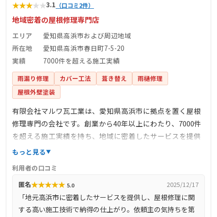
★
★
★
★
★
3.1
（口コミ2件）
地域密着の屋根修理専門店
エリア
愛知県高浜市および周辺地域
所在地
愛知県高浜市春日町7-5-20
実績
7000件を超える施工実績
雨漏り修理
カバー工法
葺き替え
雨樋修理
屋根外壁塗装
有限会社マルワ瓦工業は、愛知県高浜市に拠点を置く屋根
修理専門の会社です。創業から40年以上にわたり、7000件
を超える施工実績を持ち、地域に密着したサービスを提供
しています。主な業務内容は、屋根工事全般、雨漏り修
もっと見る
理、板金工事など多岐にわたり、太陽光発電システムの設
利用者の口コミ
置も行っています。小さな修理から大規模なリフォームま
★
★
★
★
★
匿名
2025/12/17
5.0
で、依頼主の要望に応じて柔軟に対応しています。施工エ
「地元高浜市に密着したサービスを提供し、屋根修理に関
リアは高浜市を中心に、車で1時間以内の地域をカバーして
する高い施工技術で納得の仕上がり。依頼主の気持ちを第
おり、迅速な対応が可能です。高い技術力と丁寧な接客