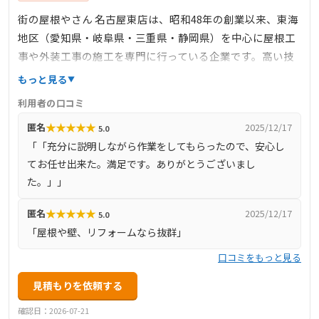
街の屋根やさん 名古屋東店は、昭和48年の創業以来、東海
地区（愛知県・岐阜県・三重県・静岡県）を中心に屋根工
事や外装工事の施工を専門に行っている企業です。高い技
術力と施工力で、社寺仏閣から一般注文住宅、大規模商業
もっと見る
施設まで、年間およそ3000物件の施工実績を持ちます。リ
利用者の口コミ
フォーム事業部「生活空間塾」では、建物の資産価値向上
★
★
★
★
★
匿名
2025/12/17
5.0
を目指し、真心を込めた施工を提供。不動産事業部では売
「「充分に説明しながら作業をしてもらったので、安心し
買仲介を中心に、お客様の多様なニーズに迅速かつ丁寧に
てお任せ出来た。満足です。ありがとうございまし
対応しています。豊富な施工実績とオリジナル製品の開発
た。」」
を通じて、屋根・外壁のトータルコーディネーターとし
て、美しい街並みづくりに貢献しています。
★
★
★
★
★
匿名
2025/12/17
5.0
「屋根や壁、リフォームなら抜群」
口コミをもっと見る
見積もりを依頼する
確認日：2026-07-21