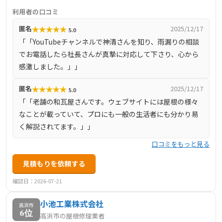
断方法と瓦メーカーとしての技術力で高い評価を得ていま
利用者の口コミ
す。最新技術を取り入れた非破壊検査を実施し、調査結果
★
★
★
★
★
匿名
2025/12/17
5.0
をリアルタイムで依頼主に伝えるなど、透明性の高いサー
「「YouTubeチャンネルで神清さんを知り、雨漏りの相談
ビスを提供しています。また、アフターフォローとして、3
でお電話したら社長さんが真摯に対応して下さり、心から
ヶ月後・1年後に無料の出張点検を実施し、万が一1年以内
感激しました。」」
に同一箇所で雨漏りが再発した場合は無償で追加修理を行
うなど、充実した保証体制を整えています。
★
★
★
★
★
匿名
2025/12/17
5.0
「「老舗の和瓦屋さんです。ウェブサイトには屋根の様々
なことが載っていて、プロにも一般の生活者にも分かり易
く解説されてます。」」
口コミをもっと見る
見積もりを依頼する
確認日：2026-07-21
小池工業株式会社
高浜市
6位
高浜市の屋根修理業者