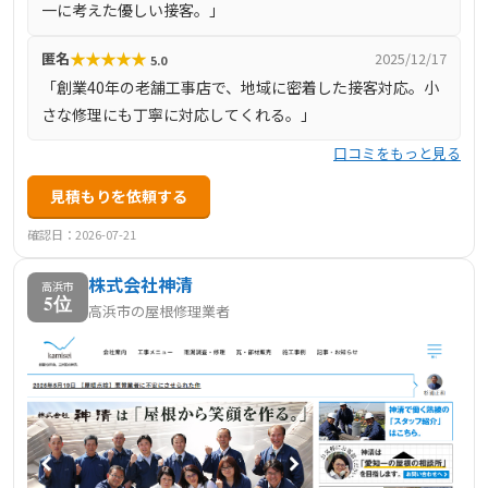
一に考えた優しい接客。」
で、多くの顧客から信頼を得ています。
★
★
★
★
★
匿名
2025/12/17
5.0
「創業40年の老舗工事店で、地域に密着した接客対応。小
さな修理にも丁寧に対応してくれる。」
口コミをもっと見る
見積もりを依頼する
確認日：2026-07-21
株式会社神清
高浜市
5位
高浜市の屋根修理業者