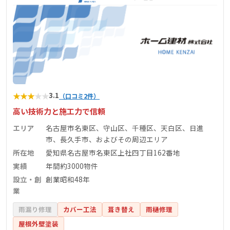
★
★
★
★
★
3.1
（口コミ2件）
高い技術力と施工力で信頼
エリア
名古屋市名東区、守山区、千種区、天白区、日進
市、長久手市、およびその周辺エリア
所在地
愛知県名古屋市名東区上社四丁目162番地
実績
年間約3000物件
設立・創
創業昭和48年
業
雨漏り修理
カバー工法
葺き替え
雨樋修理
屋根外壁塗装