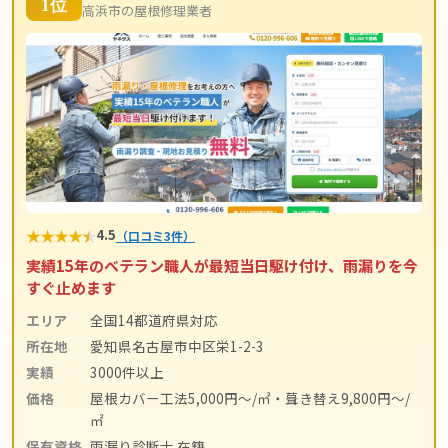
1位
高浜市の屋根修理業者
★
★
★
★
★
4.5
（口コミ3件）
実績15年のベテラン職人が最短当日駆け付け、雨漏りを今
すぐ止めます
エリア
全国14都道府県対応
所在地
愛知県名古屋市中区栄1-2-3
実績
3000件以上
価格
屋根カバー工法5,000円〜/㎡・葺き替え9,800円〜/
㎡
保有資格
雨漏り診断士 在籍