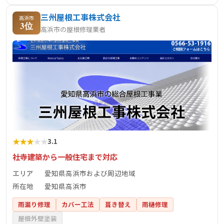
三州屋根工事株式会社
高浜市
3位
高浜市の屋根修理業者
★
★
★
★
★
3.1
社寺建築から一般住宅まで対応
エリア
愛知県高浜市および周辺地域
所在地
愛知県高浜市
雨漏り修理
カバー工法
葺き替え
雨樋修理
屋根外壁塗装