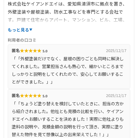
株式会社ケイアンドエイは、愛知県清須市に拠点を置き、
外壁塗装や屋根塗装、防水工事などを専門とする会社で
す。戸建て住宅からアパート、マンション、ビル、工場、
倉庫、商業施設まで、幅広い建物の塗装工事に対応してい
もっと見る
ます。地域密着型のサービスを提供し、お客様満足度100%
利用者の口コミ
を目指しています。工事完了後には1年点検を実施し、現状
★
★
★
★
★
匿名
2025/12/17
5.0
報告書を提出するなど、アフターフォローも充実していま
「「外壁塗装だけでなく、屋根の困りごとも同時に解決し
す。
てくれました。営業担当さんも熱心で、細かいところまで
しっかりと説明をしてくれたので、安心してお願いするこ
とができました。」」
★
★
★
★
★
匿名
2025/12/17
5.0
「「ちょうど塗り替えを検討していたときに、担当の方か
ら紹介されました。他社とも見積の比較を行い、ケイアン
ドエイへお願いすることを決めました！実際に他社よりも
塗料の説明や、見積金額の説明を行って頂き、実際に塗り
替えた物件を見て想像以上の出来栄えでした！」」