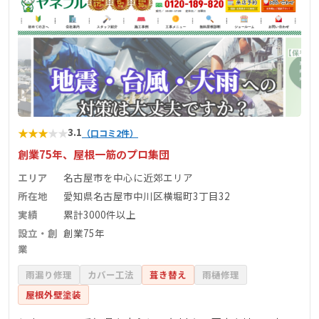
★
★
★
★
★
3.1
（口コミ2件）
創業75年、屋根一筋のプロ集団
エリア
名古屋市を中心に近郊エリア
所在地
愛知県名古屋市中川区横堀町3丁目32
実績
累計3000件以上
設立・創
創業75年
業
雨漏り修理
カバー工法
葺き替え
雨樋修理
屋根外壁塗装