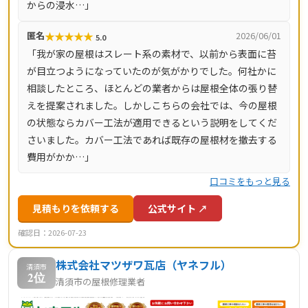
からの浸水…」
★
★
★
★
★
匿名
2026/06/01
5.0
「我が家の屋根はスレート系の素材で、以前から表面に苔
が目立つようになっていたのが気がかりでした。何社かに
相談したところ、ほとんどの業者からは屋根全体の張り替
えを提案されました。しかしこちらの会社では、今の屋根
の状態ならカバー工法が適用できるという説明をしてくだ
さいました。カバー工法であれば既存の屋根材を撤去する
費用がかか…」
口コミをもっと見る
見積もりを依頼する
公式サイト ↗
確認日：2026-07-23
株式会社マツザワ瓦店（ヤネフル）
清須市
2位
清須市の屋根修理業者