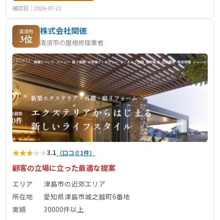
確認日：2026-07-21
株式会社関徳
清須市
3位
清須市の屋根修理業者
★
★
★
★
★
3.1
（口コミ1件）
顧客の立場に立った最適な提案
エリア
津島市の近郊エリア
所在地
愛知県津島市城之越町6番地
実績
30000件以上