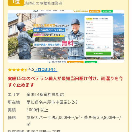
1位
清須市の屋根修理業者
★
★
★
★
★
4.5
（口コミ3件）
実績15年のベテラン職人が最短当日駆け付け、雨漏りを今
すぐ止めます
エリア
全国14都道府県対応
所在地
愛知県名古屋市中区栄1-2-3
実績
3000件以上
価格
屋根カバー工法5,000円〜/㎡・葺き替え9,800円〜/
㎡
保有資格
雨漏り診断士 在籍