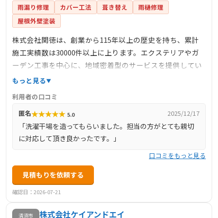
雨漏り修理
カバー工法
葺き替え
雨樋修理
屋根外壁塗装
株式会社関徳は、創業から115年以上の歴史を持ち、累計
施工実績数は30000件以上に上ります。エクステリアやガ
ーデン工事を中心に、地域密着型のサービスを提供してい
ます。顧客の立場に立った提案を重視し、新築やリフォー
もっと見る
ムの際に最適なエクステリアプランを提供しています。瓦
利用者の口コミ
工事部も有しており、屋根瓦の工事・修理を行ってきた長
★
★
★
★
★
匿名
2025/12/17
5.0
い歴史と経験があります。社内には瓦専門の自社職人が在
「洗濯干場を造ってもらいました。担当の方がとても親切
籍し、葺き替えや修理が必要かどうかを適切に判断しま
に対応して頂き良かったです。」
す。また、雨漏りの対応や屋根の雪対策、地震対策など、
災害対策にも力を入れています。
口コミをもっと見る
見積もりを依頼する
確認日：2026-07-21
株式会社ケイアンドエイ
清須市