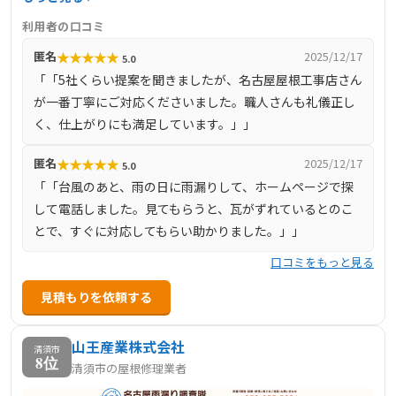
替え、屋根カバー工法、瓦屋根・漆喰工事、屋根板金工
利用者の口コミ
事、屋根塗装、外壁塗装、天窓工事、雨どい工事、サイデ
★
★
★
★
★
匿名
2025/12/17
5.0
ィング張り替えなど、多岐にわたります。特に、建築施工
「「5社くらい提案を聞きましたが、名古屋屋根工事店さん
管理技士や塗装技能士などの有資格者が在籍しており、技
が一番丁寧にご対応くださいました。職人さんも礼儀正し
術力の高さが強みです。また、自社施工により中間マージ
く、仕上がりにも満足しています。」」
ンを省き、低価格で高品質な施工を実現しています。さら
に、最長15年の保証制度や定期訪問サポートを設け、施工
★
★
★
★
★
匿名
2025/12/17
5.0
後のアフターケアにも力を入れています。
「「台風のあと、雨の日に雨漏りして、ホームページで探
して電話しました。見てもらうと、瓦がずれているとのこ
とで、すぐに対応してもらい助かりました。」」
口コミをもっと見る
見積もりを依頼する
山王産業株式会社
清須市
8位
清須市の屋根修理業者