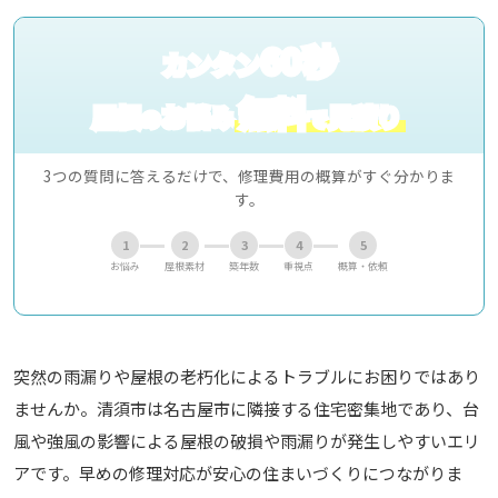
60秒
カンタン
無料
屋根
お悩み
見積り
の
で
3つの質問に答えるだけで、修理費用の概算がすぐ分かりま
す。
1
2
3
4
5
お悩み
屋根素材
築年数
重視点
概算・依頼
突然の雨漏りや屋根の老朽化によるトラブルにお困りではあり
ませんか。清須市は名古屋市に隣接する住宅密集地であり、台
風や強風の影響による屋根の破損や雨漏りが発生しやすいエリ
アです。早めの修理対応が安心の住まいづくりにつながりま