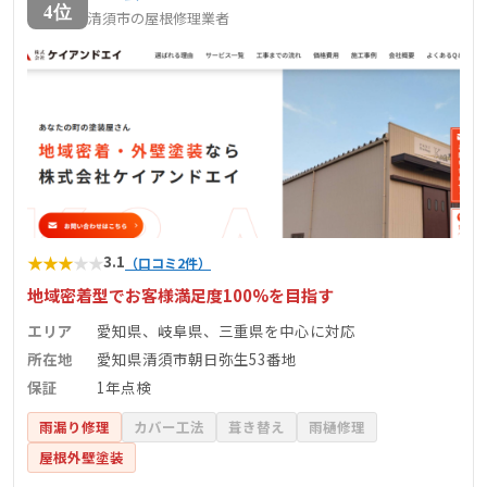
4位
清須市の屋根修理業者
★
★
★
★
★
3.1
（口コミ2件）
地域密着型でお客様満足度100%を目指す
エリア
愛知県、岐阜県、三重県を中心に対応
所在地
愛知県清須市朝日弥生53番地
保証
1年点検
雨漏り修理
カバー工法
葺き替え
雨樋修理
屋根外壁塗装