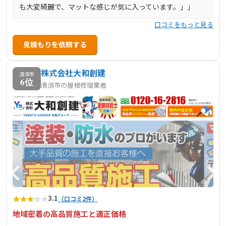
も大変綺麗で、マットな感じが気に入っています。」」
口コミをもっと見る
見積もりを依頼する
株式会社大和創建
清須市
6位
清須市の屋根修理業者
★
★
★
★
★
3.1
（口コミ2件）
地域密着の高品質施工と適正価格