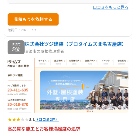
口コミをもっと見る
見積もりを依頼する
確認日：2026-07-21
株式会社ツジ建装（プロタイムズ北名古屋店）
清須市
5位
清須市の屋根修理業者
★
★
★
★
★
3.1
（口コミ2件）
高品質な施工とお客様満足度の追求