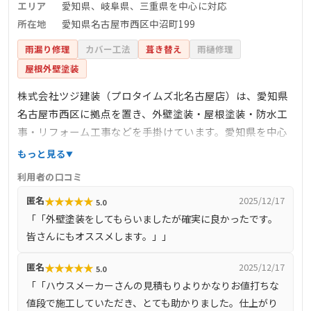
エリア
愛知県、岐阜県、三重県を中心に対応
所在地
愛知県名古屋市西区中沼町199
雨漏り修理
カバー工法
葺き替え
雨樋修理
屋根外壁塗装
株式会社ツジ建装（プロタイムズ北名古屋店）は、愛知県
名古屋市西区に拠点を置き、外壁塗装・屋根塗装・防水工
事・リフォーム工事などを手掛けています。愛知県を中心
に東海地方で幅広く施工を行っており、住宅の劣化状況や
もっと見る
環境に応じて最適なプランを提案しています。北名古屋市
利用者の口コミ
最大級の体感型ショールームを有し、豊富なサンプルや資
★
★
★
★
★
匿名
2025/12/17
5.0
料を取り揃え、専門知識を持ったスタッフが分かりやすく
「「外壁塗装をしてもらいましたが確実に良かったです。
説明しています。国土交通大臣認定の住宅リフォーム団体
皆さんにもオススメします。」」
である一般社団法人日本塗装工業会の加盟店として、常に
情報と技術のアップデートを行い、最高品質の工事を目指
★
★
★
★
★
匿名
2025/12/17
5.0
しています。
「「ハウスメーカーさんの見積もりよりかなりお値打ちな
値段で施工していただき、とても助かりました。仕上がり