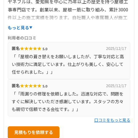
ヤネフルは、愛知県を中心に75年以上の歴史を持つ屋根工
事専門店です。創業以来、屋根一筋に取り組み、累計3000
件以上の施工実績を誇ります。自社職人や専属職人が施工
を担当し、中間マージンのない適正価格で高品質なサービ
もっと見る
スを提供しています。最新技術の導入にも積極的で、ドロ
利用者の口コミ
ーンを用いた現場調査や、工場での事前カットによる施工
★
★
★
★
★
匿名
2025/12/17
5.0
効率の向上など、安全性と品質の両立を追求しています。
「「屋根の葺き替えをお願いしましたが、丁寧な対応と高
お客様からの信頼を第一に考え、地域に密着したサービス
い技術力に満足しています。仕上がりも美しく、安心して
を展開しています。
任せられました。」」
★
★
★
★
★
匿名
2025/12/17
5.0
「「雨漏りの修理を依頼しました。迅速な対応で、問題を
すぐに解決していただき感謝しています。スタッフの方々
も親切で信頼できる会社です。」」
口コミをもっと見る
見積もりを依頼する