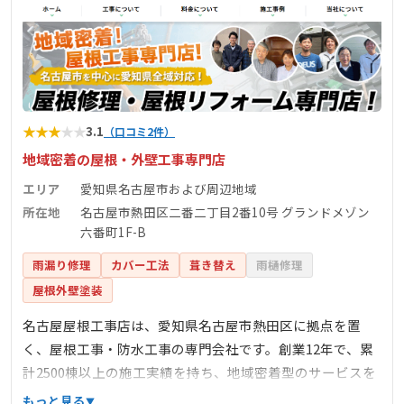
★
★
★
★
★
3.1
（口コミ2件）
地域密着の屋根・外壁工事専門店
エリア
愛知県名古屋市および周辺地域
所在地
名古屋市熱田区二番二丁目2番10号 グランドメゾン
六番町1F-B
雨漏り修理
カバー工法
葺き替え
雨樋修理
屋根外壁塗装
名古屋屋根工事店は、愛知県名古屋市熱田区に拠点を置
く、屋根工事・防水工事の専門会社です。創業12年で、累
計2500棟以上の施工実績を持ち、地域密着型のサービスを
提供しています。主な業務内容は、雨漏り修理、屋根葺き
もっと見る