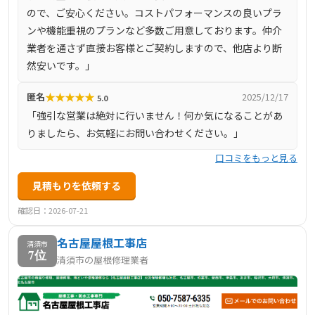
ので、ご安心ください。コストパフォーマンスの良いプラ
ンや機能重視のプランなど多数ご用意しております。仲介
業者を通さず直接お客様とご契約しますので、他店より断
然安いです。」
★
★
★
★
★
匿名
2025/12/17
5.0
「強引な営業は絶対に行いません！何か気になることがあ
りましたら、お気軽にお問い合わせください。」
口コミをもっと見る
見積もりを依頼する
確認日：2026-07-21
名古屋屋根工事店
清須市
7位
清須市の屋根修理業者