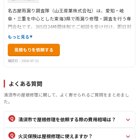
名古屋雨漏り調査隊（山王産業株式会社）は、愛知・岐
阜・三重を中心とした東海3県で雨漏り修理・調査を行う専
門会社です。365日24時間体制でご相談を受け付け、即日対
応も可能です。急な台風やゲリラ豪雨による突発的な雨漏
もっと見る
りから、どこから漏れているかわからない原因調査まで、
見積もりを依頼する
雨漏りのことでお困りの方に幅広く対応いたします。出張
調査・お見積りは無料で実施しており、10年安心保証と1年
確認日：2026-07-21
に1度の点検でアフターメンテナンスも充実しています。
よくある質問
清須市の屋根修理に関して、よく寄せられるご質問をまとめまし
た。
清須市で屋根修理を依頼する際の費用相場は？
火災保険は屋根修理に使えますか？