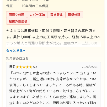
保証
10年間の工事保証
雨漏り修理
カバー工法
葺き替え
雨樋修理
屋根外壁塗装
ヤネタスは屋根修理・雨漏り修理・葺き替えの専門店で
す。累計3,000件以上の施工実績を持ち、経験15年以上のベ
テラン職人と雨漏り診断士が対応。屋根カバー工法5,000
円〜/㎡・葺き替え9,800円〜/㎡・漆喰工事3,000円〜/mな
もっと見る
ど、工事ごとの料金目安を公開しています。自社職人によ
利用者の口コミ
る直接施工で余計な中間コストを省き、施工後は10年間の
★
★
★
★
★
匿名
2026/06/01
5.0
工事保証付き。現地調査・お見積り・ドローン調査・出張
「いつの頃からか室内の壁にうっすらとシミが出てきてい
費は無料です。愛知県・岐阜県をはじめ全国14都道府県に
たのですが、日常生活には特に支障がなかったため、つい
対応し、電話は8時〜18時、LINE・メールは24時間受付、
後回しにしてしまっていました。ところがある時、壁紙が
最短即日で駆けつけます。
浮き上がって剥がれ始めているのに気づき、さすがにこの
ままではまずいと感じてこちらの会社に連絡しました。調
査に来ていただいたところ、原因は外壁に入ったひび割れ