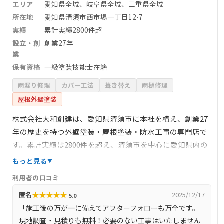
エリア
愛知県全域、岐阜県全域、三重県全域
所在地
愛知県清須市西市場一丁目12-7
実績
累計実績2800件超
設立・創
創業27年
業
保有資格
一級塗装技能士在籍
雨漏り修理
カバー工法
葺き替え
雨樋修理
屋根外壁塗装
株式会社大和創建は、愛知県清須市に本社を構え、創業27
年の歴史を持つ外壁塗装・屋根塗装・防水工事の専門店で
す。累計実績は2800件を超え、清須市を中心に愛知県内の
近隣地域に密着したサービスを提供しています。国家資格
もっと見る
である一級塗装技能士をはじめとする高い技術を持つ自社
利用者の口コミ
職人が在籍し、高品質の施工を適正価格で提供していま
★
★
★
★
★
匿名
2025/12/17
5.0
す。お客様の不安を解消するため、丁寧な説明と作業を心
「施工後の万が一に備えてアフターフォローも万全です。
掛けており、施工後のアフターフォローも充実していま
現地調査・見積りも無料！必要のない工事はいたしません
す。