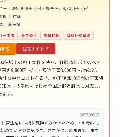
件以上
ー工法5,000円〜/㎡・葺き替え9,800円〜/㎡
診断士 在籍
間の工事保証
バー工法
葺き替え
雨樋修理
屋根外壁塗装
頼する
公式サイト ↗
00件以上の施工実績を持ち、経験15年以上のベテ
9,800円〜/㎡・漆喰工事3,000円〜/mなど、
計な中間コストを省き、施工後は10年間の工事保
知県・岐阜県をはじめ全国14都道府県に対応し、
けます。
2026/06/01
、日常生活には特に支障がなかったため、つい後回し
れ始めているのに気づき、さすがにこのままではまず