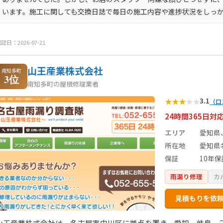
います。施工に関しても交換日誌で毎日の施工内容や進捗状況をしっ
認日：2026-07-21
山王産業株式会社
南知多町
3位
南知多町の屋根修理業者
★
★
★
★
★
3.1
（口
24時間365日
エリア
愛知県
所在地
愛知県
保証
10年保
雨漏り修理
カ
見積もりを依
山王産業株式会社は、名古屋市中川区に拠点を置き、愛知、岐阜、