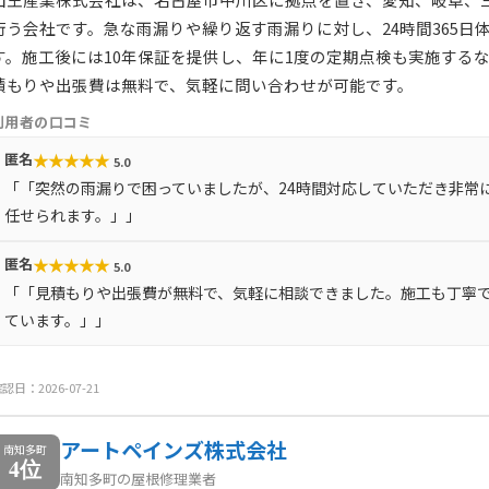
行う会社です。急な雨漏りや繰り返す雨漏りに対し、24時間365
す。施工後には10年保証を提供し、年に1度の定期点検も実施する
積もりや出張費は無料で、気軽に問い合わせが可能です。
利用者の口コミ
★
★
★
★
★
匿名
5.0
「「突然の雨漏りで困っていましたが、24時間対応していただき非常
任せられます。」」
★
★
★
★
★
匿名
5.0
「「見積もりや出張費が無料で、気軽に相談できました。施工も丁寧
ています。」」
認日：2026-07-21
アートペインズ株式会社
南知多町
4位
南知多町の屋根修理業者