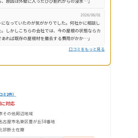
ろ、原因は外壁に入ったひび割れからの浸水…」
2026/06/01
うになっていたのが気がかりでした。何社かに相談し
た。しかしこちらの会社では、今の屋根の状態ならカ
であれば既存の屋根材を撤去する費用がかか…」
口コミをもっと見る
コミ2件）
剣に対応
市その他周辺地域
名古屋市名東区豊が丘58番地
化診断士在籍