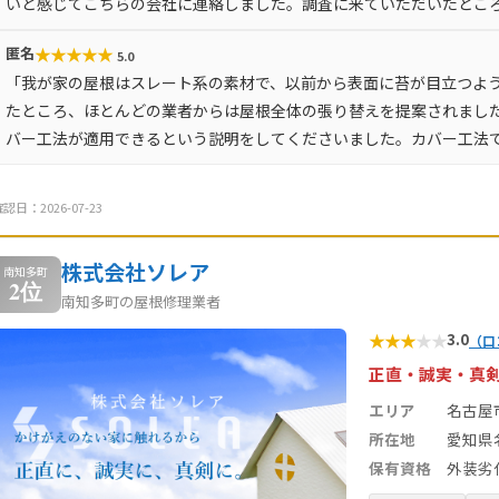
いと感じてこちらの会社に連絡しました。調査に来ていただいたとこ
★
★
★
★
★
匿名
5.0
「我が家の屋根はスレート系の素材で、以前から表面に苔が目立つよ
たところ、ほとんどの業者からは屋根全体の張り替えを提案されまし
バー工法が適用できるという説明をしてくださいました。カバー工法
認日：2026-07-23
株式会社ソレア
南知多町
2位
南知多町の屋根修理業者
★
★
★
★
★
3.0
（口
正直・誠実・真
エリア
名古屋
所在地
愛知県
保有資格
外装劣