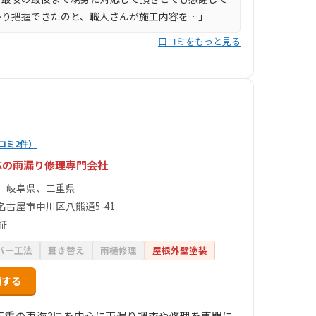
かり把握できたのと、職人さんが施工内容を…」
口コミをもっと見る
コミ2件）
対応の雨漏り修理専門会社
、岐阜県、三重県
名古屋市中川区八熊通5-41
証
バー工法
葺き替え
雨樋修理
屋根外壁塗装
頼する
三重の東海3県を中心に雨漏り調査や修理を専門に