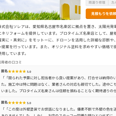
雨漏り修理
カ
見積もりを依
株式会社ソレアは、愛知県名古屋市名東区に拠点を置き、太陽光発
エネリフォームを提供しています。プロタイムズ名東店として、屋
誠実に・真剣に」をモットーに、ドローンを活用した詳細な診断や
ン提案を行っています。また、オリジナル塗料を求めやすい価格で
使用しています。
利用者の口コミ
★
★
★
★
★
匿名
5.0
「「限られた予算に対し担当者から良い提案があり、打合せは納得の
た。施工中は特に問題はなく、業者さんの対応も親切でした。途中こ
いました。プロタイムズ名東さんは信頼を損ねることなく期待通りの
★
★
★
★
★
匿名
5.0
「「この度は外壁塗装でお世話になりました。優柔不断で外壁の色を
ありませんでした。しかし、お店のスタッフ一同嫌な顔ひとつせずに