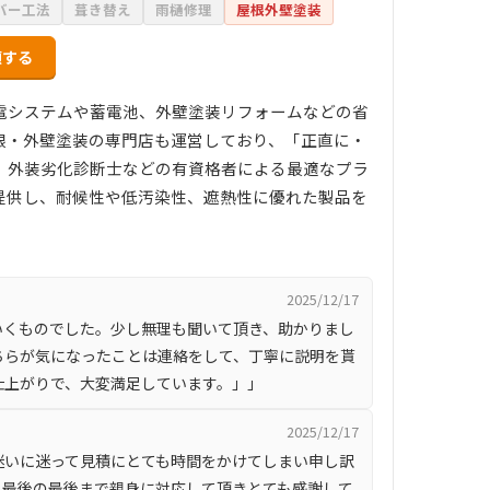
バー工法
葺き替え
雨樋修理
屋根外壁塗装
頼する
電システムや蓄電池、外壁塗装リフォームなどの省
根・外壁塗装の専門店も運営しており、「正直に・
、外装劣化診断士などの有資格者による最適なプラ
提供し、耐候性や低汚染性、遮熱性に優れた製品を
2025/12/17
いくものでした。少し無理も聞いて頂き、助かりまし
ちらが気になったことは連絡をして、丁寧に説明を貰
仕上がりで、大変満足しています。」」
2025/12/17
迷いに迷って見積にとても時間をかけてしまい申し訳
、最後の最後まで親身に対応して頂きとても感謝して