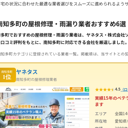
自宅の状況に合わせた最適な業者選びをスムーズに進められるよう
南知多町の屋根修理・雨漏り業者おすすめ6選
知多町でおすすめの屋根修理・雨漏り業者は、ヤネタス・株式会社
・口コミ評判をもとに、南知多町に対応できる会社を厳選しました
南知多町カテゴリに登録されている業者一覧。掲載順は、当サイトとの
ヤネタス
南知多町
1位
南知多町の屋根修理業者
★
★
★
★
★
4.5
（口
実績15年のベ
ます
エリア
全国1
所在地
愛知県