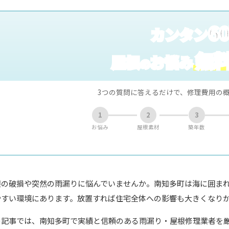
6
カンタン
無
屋根
お悩み
の
3つの質問に答えるだけで、修理費用の
1
2
3
お悩み
屋根素材
築年数
根の破損や突然の雨漏りに悩んでいませんか。南知多町は海に囲ま
やすい環境にあります。放置すれば住宅全体への影響も大きくなり
の記事では、南知多町で実績と信頼のある雨漏り・屋根修理業者を