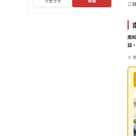
リセット
検索
ご
南
証
※ 