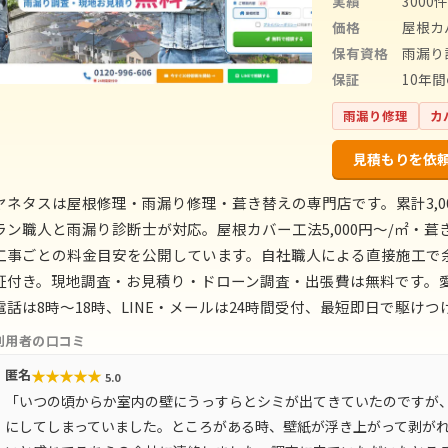
実績
3000
価格
屋根カバ
保有資格
雨漏り
保証
10年
雨漏り修理
カ
見積もりを依
ヤネタスは屋根修理・雨漏り修理・葺き替えの専門店です。累計3,0
ラン職人と雨漏り診断士が対応。屋根カバー工法5,000円〜/㎡・葺き替え
工事ごとの料金目安を公開しています。自社職人による直接施工で余
証付き。現地調査・お見積り・ドローン調査・出張費は無料です。愛
電話は8時〜18時、LINE・メールは24時間受付、最短即日で駆けつ
利用者の口コミ
★
★
★
★
★
匿名
5.0
「いつの頃からか室内の壁にうっすらとシミが出てきていたのですが
にしてしまっていました。ところがある時、壁紙が浮き上がって剥が