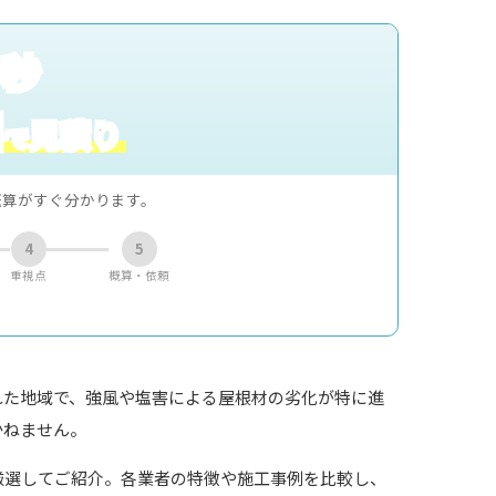
0秒
料
見積り
で
概算がすぐ分かります。
4
5
重視点
概算・依頼
れた地域で、強風や塩害による屋根材の劣化が特に進
かねません。
厳選してご紹介。各業者の特徴や施工事例を比較し、