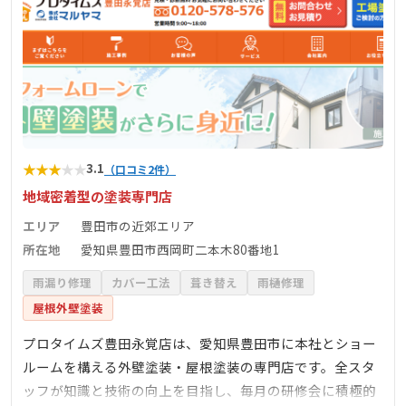
★
★
★
★
★
3.1
（口コミ2件）
地域密着型の塗装専門店
エリア
豊田市の近郊エリア
所在地
愛知県豊田市西岡町二本木80番地1
雨漏り修理
カバー工法
葺き替え
雨樋修理
屋根外壁塗装
プロタイムズ豊田永覚店は、愛知県豊田市に本社とショー
ルームを構える外壁塗装・屋根塗装の専門店です。全スタ
ッフが知識と技術の向上を目指し、毎月の研修会に積極的