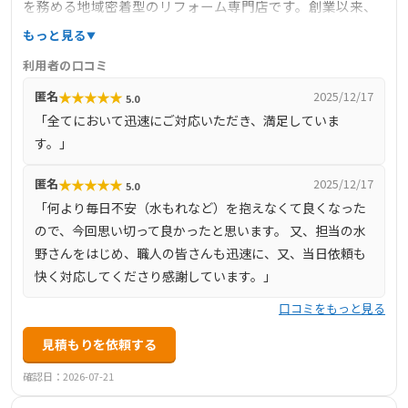
を務める地域密着型のリフォーム専門店です。創業以来、
地域の皆様に支えられ、100年以上の歴史を持ちます。事業
もっと見る
内容は、リフォーム工事、ガス工事、水道工事、屋根工
利用者の口コミ
事、外壁工事、塗装工事など多岐にわたり、トヨタ自動車
★
★
★
★
★
匿名
2025/12/17
5.0
（株）や住友ゴム（株）の社宅修繕業務も手掛けていま
「全てにおいて迅速にご対応いただき、満足していま
す。東邦ガスの正規販売店として、ガス器具の販売や修理
す。」
も行っています。豊田市、安城市、みよし市に店舗を構
え、各地域のお客様に寄り添ったサービスを提供していま
★
★
★
★
★
匿名
2025/12/17
5.0
す。
「何より毎日不安（水もれなど）を抱えなくて良くなった
ので、今回思い切って良かったと思います。 又、担当の水
野さんをはじめ、職人の皆さんも迅速に、又、当日依頼も
快く対応してくださり感謝しています。」
口コミをもっと見る
見積もりを依頼する
確認日：2026-07-21