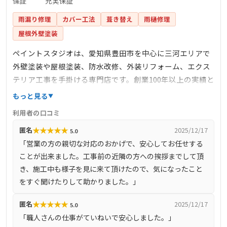
保証
充実保証
雨漏り修理
カバー工法
葺き替え
雨樋修理
屋根外壁塗装
ペイントスタジオは、愛知県豊田市を中心に三河エリアで
外壁塗装や屋根塗装、防水改修、外装リフォーム、エクス
テリア工事を手掛ける専門店です。創業100年以上の実績と
信頼を持ち、年間施工件数は300件以上に上ります。地域密
もっと見る
着型のサービスを提供し、納得価格、高品質施工、充実保
利用者の口コミ
証を掲げています。ドローンを活用した屋根診断や、経験
★
★
★
★
★
匿名
2025/12/17
5.0
豊富な塗装アドバイザーによる最適なプラン提案など、最
「営業の方の親切な対応のおかげで、安心してお任せする
新の技術ときめ細やかな対応で顧客満足度を追求していま
ことが出来ました。工事前の近隣の方への挨拶までして頂
す。
き、施工中も様子を見に来て頂けたので、気になったこと
をすぐ聞けたりして助かりました。」
★
★
★
★
★
匿名
2025/12/17
5.0
「職人さんの仕事がていねいで安心しました。」