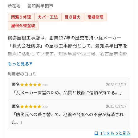
所在地
愛知県半田市
雨漏り修理
カバー工法
葺き替え
雨樋修理
屋根外壁塗装
鶴弥屋根工事店は、創業137年の歴史を持つ瓦メーカー
「株式会社鶴弥」の屋根工事部門として、愛知県半田市を
拠点に活動しています。知多半島や西三河、名古屋市南部
を中心に、屋根の葺き替え工事やカバー工法など、屋根工
もっと見る
事全般を手掛けています。瓦メーカー直営の強みを活か
利用者の口コミ
し、地震や台風に強い防災瓦を提供し、地域の住宅の安全
★
★
★
★
★
匿名
2025/12/17
5.0
性向上に貢献しています。公式サイトでは、施工事例やお
「瓦メーカー直営のため、品質と技術に信頼が持てる。」
客様の声を公開し、現地調査や見積もりを無料で受け付け
ています。
★
★
★
★
★
匿名
2025/12/17
5.0
「防災瓦への葺き替えで、地震や台風への不安が解消され
た。」
口コミをもっと見る