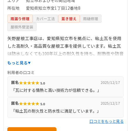
エリア
知立市およびその周辺地域
所在地
愛知県知立市宝1丁目12番地8
雨漏り修理
カバー工法
葺き替え
雨樋修理
屋根外壁塗装
矢野屋根工事店は、愛知県知立市を拠点に、粘土瓦を使用
した高耐久・高品質な屋根工事を提供しています。粘土瓦
は防水しなくても100年以上の耐久性を持ち、耐熱性や防音
性にも優れています。同社では、国が定めた『ガイドライ
もっと見る
ン工法』を採用し、耐震・耐風性能を高めた施工を行って
利用者の口コミ
います。2019年には厚生労働省より「現代の名工」に選ば
★
★
★
★
★
匿名
2025/12/17
5.0
れ、2021年には「黄綬褒章」を受章するなど、その技術力
「瓦に対する情熱と高い技術力が信頼できる。」
と実績が高く評価されています。
★
★
★
★
★
匿名
2025/12/17
5.0
「粘土瓦の耐久性と防水性に満足しています。」
口コミをもっと見る