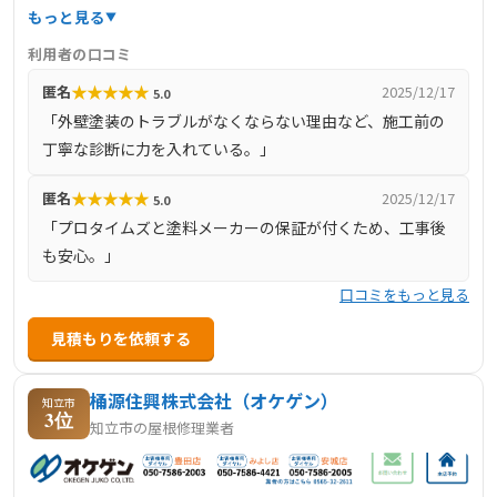
に参加しています。その結果、一人ひとりが自信を持って
もっと見る
お客様に「笑顔」で対応できるよう取り組んでおり、優良
利用者の口コミ
施工店として認められています。地域の皆さまの大切なお
★
★
★
★
★
匿名
2025/12/17
5.0
住まいを守るため、これからも地域密着型の塗装店とし
「外壁塗装のトラブルがなくならない理由など、施工前の
て、皆さまに塗装工事や防水工事を安心してお任せいただ
丁寧な診断に力を入れている。」
ける存在であり続けたいと考えています。「品質」と「安
心」に加え、仕上がりに「感動」をお届けすることを心か
★
★
★
★
★
匿名
2025/12/17
5.0
ら目指しております。ご自宅の塗装に関するお悩みやご相
「プロタイムズと塗料メーカーの保証が付くため、工事後
談、お見積りのご依頼など、どうぞお気軽にお問い合わせ
も安心。」
ください。
口コミをもっと見る
見積もりを依頼する
桶源住興株式会社（オケゲン）
知立市
3位
知立市の屋根修理業者