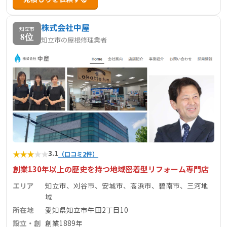
株式会社中屋
知立市
8位
知立市の屋根修理業者
★
★
★
★
★
3.1
（口コミ2件）
創業130年以上の歴史を持つ地域密着型リフォーム専門店
エリア
知立市、刈谷市、安城市、高浜市、碧南市、三河地
域
所在地
愛知県知立市牛田2丁目10
設立・創
創業1889年