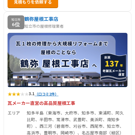
見積もりを依頼する
鶴弥屋根工事店
知立市
6位
知立市の屋根修理業者
★
★
★
★
★
3.1
（口コミ2件）
瓦メーカー直営の高品質屋根工事
エリア
知多半島（東海市、大府市、知多市、東浦町、阿久
比町、半田市、常滑市、武豊町、美浜町、南知多
町）、西三河（碧南市、刈谷市、西尾市、知立市、
高浜市、豊明市、岡崎市）、名古屋市南部（緑区）