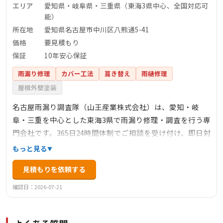
エリア
愛知県・岐阜県・三重県（東海3県中心、全国対応可
能）
所在地
愛知県名古屋市中川区八熊通5-41
価格
要見積もり
保証
10年安心保証
雨漏り修理
カバー工法
葺き替え
雨樋修理
屋根外壁塗装
名古屋雨漏り調査隊（山王産業株式会社）は、愛知・岐
阜・三重を中心とした東海3県で雨漏り修理・調査を行う専
門会社です。365日24時間体制でご相談を受け付け、即日対
応も可能です。急な台風やゲリラ豪雨による突発的な雨漏
もっと見る
りから、どこから漏れているかわからない原因調査まで、
見積もりを依頼する
雨漏りのことでお困りの方に幅広く対応いたします。出張
調査・お見積りは無料で実施しており、10年安心保証と1年
確認日：2026-07-21
に1度の点検でアフターメンテナンスも充実しています。