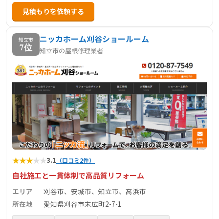
見積もりを依頼する
ニッカホーム刈谷ショールーム
知立市
7位
知立市の屋根修理業者
★
★
★
★
★
3.1
（口コミ2件）
自社施工と一貫体制で高品質リフォーム
エリア
刈谷市、安城市、知立市、高浜市
所在地
愛知県刈谷市末広町2-7-1