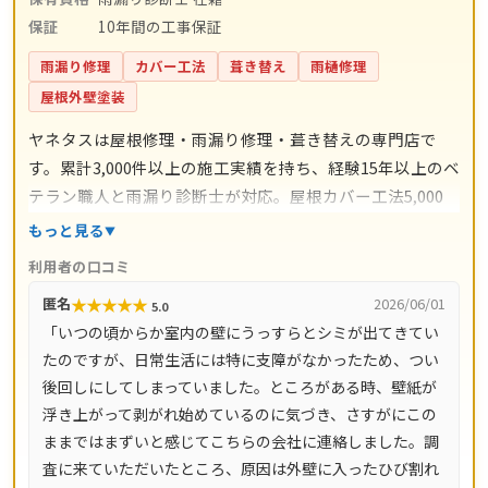
保証
10年間の工事保証
雨漏り修理
カバー工法
葺き替え
雨樋修理
屋根外壁塗装
ヤネタスは屋根修理・雨漏り修理・葺き替えの専門店で
す。累計3,000件以上の施工実績を持ち、経験15年以上のベ
テラン職人と雨漏り診断士が対応。屋根カバー工法5,000
円〜/㎡・葺き替え9,800円〜/㎡・漆喰工事3,000円〜/mな
もっと見る
ど、工事ごとの料金目安を公開しています。自社職人によ
利用者の口コミ
る直接施工で余計な中間コストを省き、施工後は10年間の
★
★
★
★
★
匿名
2026/06/01
5.0
工事保証付き。現地調査・お見積り・ドローン調査・出張
「いつの頃からか室内の壁にうっすらとシミが出てきてい
費は無料です。愛知県・岐阜県をはじめ全国14都道府県に
たのですが、日常生活には特に支障がなかったため、つい
対応し、電話は8時〜18時、LINE・メールは24時間受付、
後回しにしてしまっていました。ところがある時、壁紙が
最短即日で駆けつけます。
浮き上がって剥がれ始めているのに気づき、さすがにこの
ままではまずいと感じてこちらの会社に連絡しました。調
査に来ていただいたところ、原因は外壁に入ったひび割れ