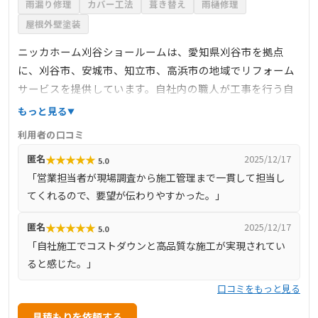
雨漏り修理
カバー工法
葺き替え
雨樋修理
屋根外壁塗装
ニッカホーム刈谷ショールームは、愛知県刈谷市を拠点
に、刈谷市、安城市、知立市、高浜市の地域でリフォーム
サービスを提供しています。自社内の職人が工事を行う自
社施工により、コストダウンと高い施工品質を実現してい
もっと見る
ます。営業担当者が現場調査から施工管理、アフターフォ
利用者の口コミ
ローまで一貫して担当する体制を整え、お客様の要望をダ
★
★
★
★
★
匿名
2025/12/17
5.0
イレクトに反映しています。公式サイトでは、施工事例や
「営業担当者が現場調査から施工管理まで一貫して担当し
お客様の声を公開しており、現地調査や見積もりを無料で
てくれるので、要望が伝わりやすかった。」
受け付けています。
★
★
★
★
★
匿名
2025/12/17
5.0
「自社施工でコストダウンと高品質な施工が実現されてい
ると感じた。」
口コミをもっと見る
見積もりを依頼する