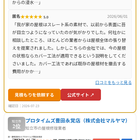
からの浸水…」
★
★
★
★
★
匿名
2026/06/01
5.0
「我が家の屋根はスレート系の素材で、以前から表面に苔
が目立つようになっていたのが気がかりでした。何社かに
相談したところ、ほとんどの業者からは屋根全体の張り替
えを提案されました。しかしこちらの会社では、今の屋根
の状態ならカバー工法が適用できるという説明をしてくだ
さいました。カバー工法であれば既存の屋根材を撤去する
費用がかか…」
口コミをもっと見る
見積もりを依頼する
公式サイト ↗
確認日：2026-07-23
プロタイムズ豊田永覚店（株式会社マルヤマ）
知立市
2位
知立市の屋根修理業者