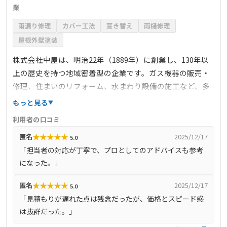
業
雨漏り修理
カバー工法
葺き替え
雨樋修理
屋根外壁塗装
株式会社中屋は、明治22年（1889年）に創業し、130年以
上の歴史を持つ地域密着型の企業です。ガス機器の販売・
修理、住まいのリフォーム、水まわり設備の施工など、多
岐にわたるサービスを提供しています。リフォーム専門店
もっと見る
「水まわりOne」では、キッチンや浴室、トイレ、洗面化
利用者の口コミ
粧台などの実物を展示し、専門のショールームアドバイザ
★
★
★
★
★
匿名
2025/12/17
5.0
ーが顧客の要望に応じた提案を行っています。知立市をは
「担当者の対応が丁寧で、プロとしてのアドバイスも参考
じめ、刈谷市、安城市、高浜市、碧南市など三河地域を中
になった。」
心に、住まいに関するあらゆる相談に対応しています。
★
★
★
★
★
匿名
2025/12/17
5.0
「見積もりが遅れた点は残念だったが、価格とスピード感
は抜群だった。」