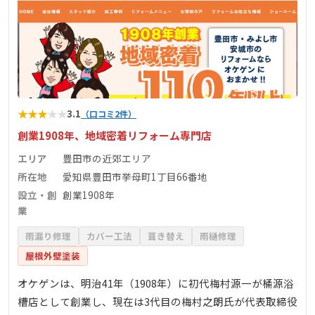
★
★
★
★
★
3.1
（口コミ2件）
創業1908年、地域密着リフォーム専門店
エリア
豊田市の近郊エリア
所在地
愛知県豊田市挙母町1丁目66番地
設立・創
創業1908年
業
雨漏り修理
カバー工法
葺き替え
雨樋修理
屋根外壁塗装
オケゲンは、明治41年（1908年）に初代梅村源一が桶源浴
槽店として創業し、現在は3代目の梅村之朗氏が代表取締役