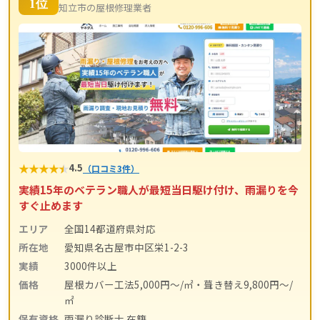
1位
知立市の屋根修理業者
★
★
★
★
★
4.5
（口コミ3件）
実績15年のベテラン職人が最短当日駆け付け、雨漏りを今
すぐ止めます
エリア
全国14都道府県対応
所在地
愛知県名古屋市中区栄1-2-3
実績
3000件以上
価格
屋根カバー工法5,000円〜/㎡・葺き替え9,800円〜/
㎡
保有資格
雨漏り診断士 在籍