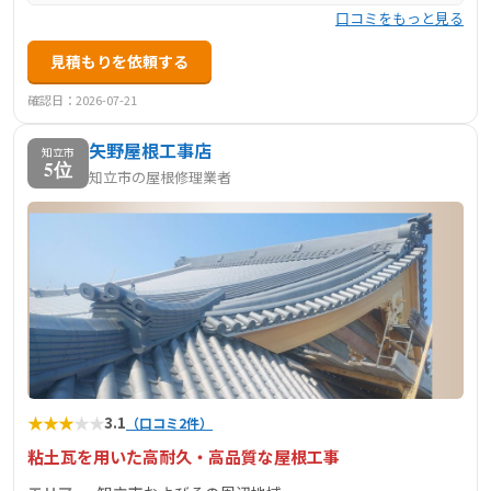
口コミをもっと見る
見積もりを依頼する
確認日：2026-07-21
矢野屋根工事店
知立市
5位
知立市の屋根修理業者
★
★
★
★
★
3.1
（口コミ2件）
粘土瓦を用いた高耐久・高品質な屋根工事