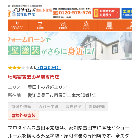
★
★
★
★
★
3.1
（口コミ2件）
地域密着型の塗装専門店
エリア
豊田市の近郊エリア
所在地
愛知県豊田市西岡町二本木80番地1
雨漏り修理
カバー工法
葺き替え
雨樋修理
屋根外壁塗装
プロタイムズ豊田永覚店は、愛知県豊田市に本社とショー
ルームを構える外壁塗装・屋根塗装の専門店です。全スタ