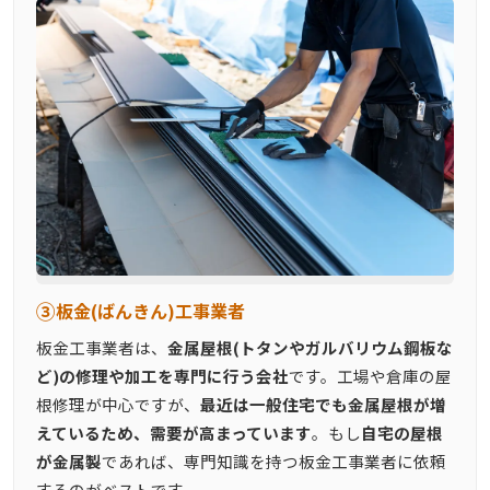
③
板金(ばんきん)工事業者
板金工事業者は、
金属屋根(トタンやガルバリウム鋼板な
ど)の修理や加工を専門に行う会社
です。工場や倉庫の屋
根修理が中心ですが、
最近は一般住宅でも金属屋根が増
えているため、需要が高まっています
。もし
自宅の屋根
が金属製
であれば、専門知識を持つ板金工事業者に依頼
するのがベストです。