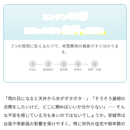
60秒
カンタン
無料
屋根
お悩み
見積り
の
で
3つの質問に答えるだけで、修理費用の概算がすぐ分かりま
す。
1
2
3
4
5
お悩み
屋根素材
築年数
重視点
概算・依頼
「雨の日になると天井から水がポタポタ…」「そろそろ屋根の
点検をしたいけど、どこに頼めばいいか分からない」——そん
な不安を感じている方も多いのではないでしょうか。安城市は
台風や季節風の影響を受けやすく、特に郊外の住宅や築年数の