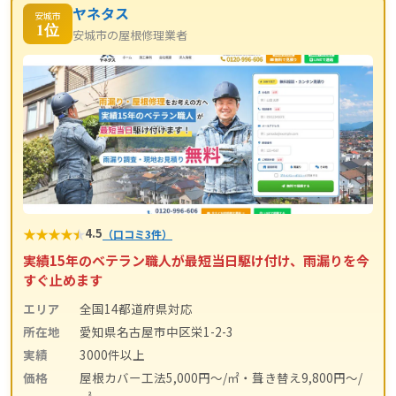
ヤネタス
安城市
1位
安城市の屋根修理業者
★
★
★
★
★
4.5
（口コミ3件）
実績15年のベテラン職人が最短当日駆け付け、雨漏りを今
すぐ止めます
エリア
全国14都道府県対応
所在地
愛知県名古屋市中区栄1-2-3
実績
3000件以上
価格
屋根カバー工法5,000円〜/㎡・葺き替え9,800円〜/