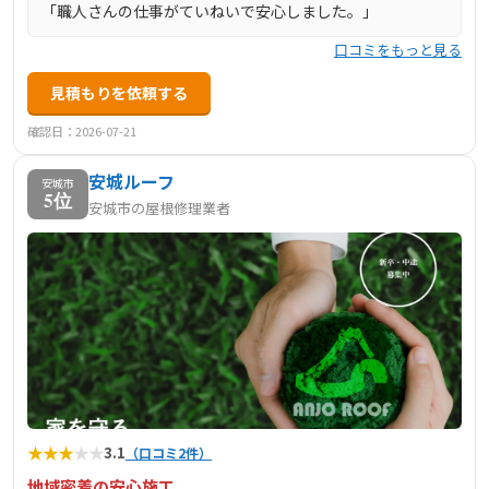
「職人さんの仕事がていねいで安心しました。」
口コミをもっと見る
見積もりを依頼する
確認日：2026-07-21
安城ルーフ
安城市
5位
安城市の屋根修理業者
★
★
★
★
★
3.1
（口コミ2件）
地域密着の安心施工