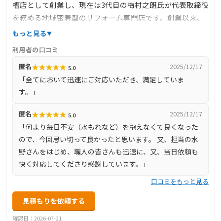
槽店として創業し、現在は3代目の梅村之朗氏が代表取締役
を務める地域密着型のリフォーム専門店です。創業以来、
地域の皆様に支えられ、100年以上の歴史を持ちます。事業
もっと見る
内容は、リフォーム工事、ガス工事、水道工事、屋根工
利用者の口コミ
事、外壁工事、塗装工事など多岐にわたり、トヨタ自動車
★
★
★
★
★
匿名
2025/12/17
5.0
（株）や住友ゴム（株）の社宅修繕業務も手掛けていま
「全てにおいて迅速にご対応いただき、満足していま
す。東邦ガスの正規販売店として、ガス器具の販売や修理
す。」
も行っています。豊田市、安城市、みよし市に店舗を構
え、各地域のお客様に寄り添ったサービスを提供していま
★
★
★
★
★
匿名
2025/12/17
5.0
す。
「何より毎日不安（水もれなど）を抱えなくて良くなった
ので、今回思い切って良かったと思います。 又、担当の水
野さんをはじめ、職人の皆さんも迅速に、又、当日依頼も
快く対応してくださり感謝しています。」
口コミをもっと見る
見積もりを依頼する
確認日：2026-07-21