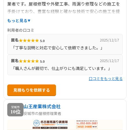
業者です。屋根修理や外壁工事、雨漏り修理などの施工を
手掛けており、豊富な経験と確かな技術で安心の施工を提
供しています。地域密着型のサービスで、スピーディーか
もっと見る
つ丁寧な対応を心がけており、現地調査や見積もりは無料
利用者の口コミ
で実施しています。安城市で屋根修理や板金工事をお考え
★
★
★
★
★
匿名
2025/12/17
5.0
の方は、KYOUEIにご相談ください。
「丁寧な説明と対応で安心して依頼できました。」
★
★
★
★
★
匿名
2025/12/17
5.0
「職人さんが親切で、仕上がりにも満足しています。」
口コミをもっと見る
見積もりを依頼する
山王産業株式会社
安城市
10位
安城市の屋根修理業者