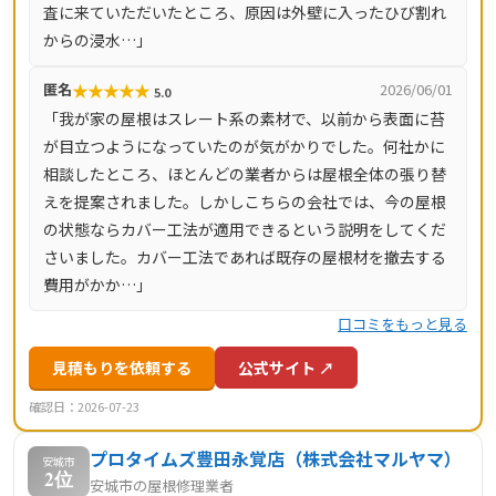
査に来ていただいたところ、原因は外壁に入ったひび割れ
からの浸水…」
★
★
★
★
★
匿名
2026/06/01
5.0
「我が家の屋根はスレート系の素材で、以前から表面に苔
が目立つようになっていたのが気がかりでした。何社かに
相談したところ、ほとんどの業者からは屋根全体の張り替
えを提案されました。しかしこちらの会社では、今の屋根
の状態ならカバー工法が適用できるという説明をしてくだ
さいました。カバー工法であれば既存の屋根材を撤去する
費用がかか…」
口コミをもっと見る
見積もりを依頼する
公式サイト ↗
確認日：2026-07-23
プロタイムズ豊田永覚店（株式会社マルヤマ）
安城市
2位
安城市の屋根修理業者