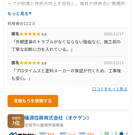
ッフが知識と技術の向上を目指し、毎月の研修会に積極的
に参加しています。その結果、一人ひとりが自信を持って
もっと見る
お客様に「笑顔」で対応できるよう取り組んでおり、優良
利用者の口コミ
施工店として認められています。地域の皆さまの大切なお
★
★
★
★
★
匿名
2025/12/17
5.0
住まいを守るため、これからも地域密着型の塗装店とし
「外壁塗装のトラブルがなくならない理由など、施工前の
て、皆さまに塗装工事や防水工事を安心してお任せいただ
丁寧な診断に力を入れている。」
ける存在であり続けたいと考えています。「品質」と「安
心」に加え、仕上がりに「感動」をお届けすることを心か
★
★
★
★
★
匿名
2025/12/17
5.0
ら目指しております。ご自宅の塗装に関するお悩みやご相
「プロタイムズと塗料メーカーの保証が付くため、工事後
談、お見積りのご依頼など、どうぞお気軽にお問い合わせ
も安心。」
ください。
口コミをもっと見る
見積もりを依頼する
桶源住興株式会社（オケゲン）
安城市
3位
安城市の屋根修理業者