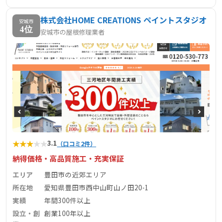
株式会社HOME CREATIONS ペイントスタジオ
安城市
4位
安城市の屋根修理業者
★
★
★
★
★
3.1
（口コミ2件）
納得価格・高品質施工・充実保証
エリア
豊田市の近郊エリア
所在地
愛知県豊田市西中山町山ノ田20-1
実績
年間300件以上
設立・創
創業100年以上