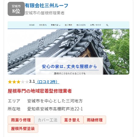
有限会社三州ルーフ
安城市
8位
安城市の屋根修理業者
★
★
★
★
★
3.1
（口コミ2件）
屋根専門の地域密着型修理業者
エリア
安城市を中心とした三河地方
所在地
愛知県安城市高棚町芦池22-1
雨漏り修理
カバー工法
葺き替え
雨樋修理
屋根外壁塗装