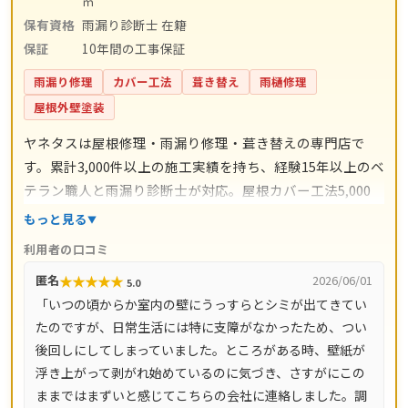
㎡
保有資格
雨漏り診断士 在籍
保証
10年間の工事保証
雨漏り修理
カバー工法
葺き替え
雨樋修理
屋根外壁塗装
ヤネタスは屋根修理・雨漏り修理・葺き替えの専門店で
す。累計3,000件以上の施工実績を持ち、経験15年以上のベ
テラン職人と雨漏り診断士が対応。屋根カバー工法5,000
円〜/㎡・葺き替え9,800円〜/㎡・漆喰工事3,000円〜/mな
もっと見る
ど、工事ごとの料金目安を公開しています。自社職人によ
利用者の口コミ
る直接施工で余計な中間コストを省き、施工後は10年間の
★
★
★
★
★
匿名
2026/06/01
5.0
工事保証付き。現地調査・お見積り・ドローン調査・出張
「いつの頃からか室内の壁にうっすらとシミが出てきてい
費は無料です。愛知県・岐阜県をはじめ全国14都道府県に
たのですが、日常生活には特に支障がなかったため、つい
対応し、電話は8時〜18時、LINE・メールは24時間受付、
後回しにしてしまっていました。ところがある時、壁紙が
最短即日で駆けつけます。
浮き上がって剥がれ始めているのに気づき、さすがにこの
ままではまずいと感じてこちらの会社に連絡しました。調