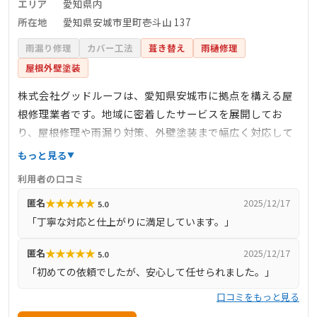
エリア
愛知県内
所在地
愛知県安城市里町壱斗山 137
雨漏り修理
カバー工法
葺き替え
雨樋修理
屋根外壁塗装
株式会社グッドルーフは、愛知県安城市に拠点を構える屋
根修理業者です。地域に密着したサービスを展開してお
り、屋根修理や雨漏り対策、外壁塗装まで幅広く対応して
います。無料診断サービスも実施しており、安心して相談
もっと見る
できるのが魅力です。確かな技術と丁寧な施工で、お客様
利用者の口コミ
の住まいの安全と快適をサポートしています。
★
★
★
★
★
匿名
2025/12/17
5.0
「丁寧な対応と仕上がりに満足しています。」
★
★
★
★
★
匿名
2025/12/17
5.0
「初めての依頼でしたが、安心して任せられました。」
口コミをもっと見る