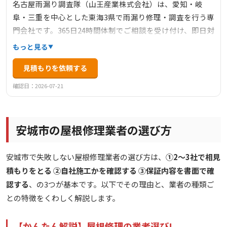
名古屋雨漏り調査隊（山王産業株式会社）は、愛知・岐
阜・三重を中心とした東海3県で雨漏り修理・調査を行う専
門会社です。365日24時間体制でご相談を受け付け、即日対
応も可能です。急な台風やゲリラ豪雨による突発的な雨漏
もっと見る
りから、どこから漏れているかわからない原因調査まで、
見積もりを依頼する
雨漏りのことでお困りの方に幅広く対応いたします。出張
調査・お見積りは無料で実施しており、10年安心保証と1年
確認日：2026-07-21
に1度の点検でアフターメンテナンスも充実しています。
安城市の屋根修理業者の選び方
安城市で失敗しない屋根修理業者の選び方は、
①2〜3社で相見
積もりをとる ②自社施工かを確認する ③保証内容を書面で確
認する
、の3つが基本です。以下でその理由と、業者の種類ご
との特徴をくわしく解説します。
【かんたん解説】屋根修理の業者選び!