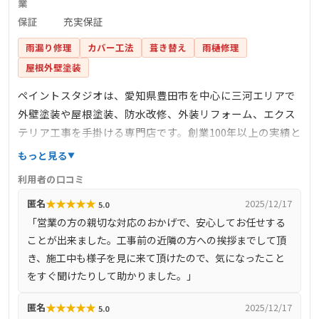
業
保証
充実保証
雨漏り修理
カバー工法
葺き替え
雨樋修理
屋根外壁塗装
ペイントスタジオは、愛知県豊田市を中心に三河エリアで
外壁塗装や屋根塗装、防水改修、外装リフォーム、エクス
テリア工事を手掛ける専門店です。創業100年以上の実績と
信頼を持ち、年間施工件数は300件以上に上ります。地域密
もっと見る
着型のサービスを提供し、納得価格、高品質施工、充実保
利用者の口コミ
証を掲げています。ドローンを活用した屋根診断や、経験
★
★
★
★
★
匿名
2025/12/17
5.0
豊富な塗装アドバイザーによる最適なプラン提案など、最
「営業の方の親切な対応のおかげで、安心してお任せする
新の技術ときめ細やかな対応で顧客満足度を追求していま
ことが出来ました。工事前の近隣の方への挨拶までして頂
す。
き、施工中も様子を見に来て頂けたので、気になったこと
をすぐ聞けたりして助かりました。」
★
★
★
★
★
匿名
2025/12/17
5.0