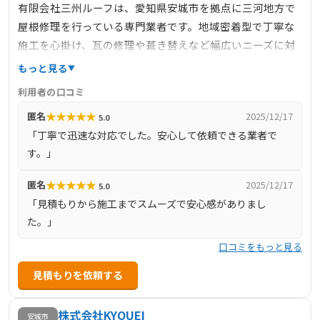
有限会社三州ルーフは、愛知県安城市を拠点に三河地方で
屋根修理を行っている専門業者です。地域密着型で丁寧な
施工を心掛け、瓦の修理や葺き替えなど幅広いニーズに対
応しています。現地調査は無料で実施しており、雨漏りや
もっと見る
老朽化などの問題にも迅速に対応。安心して依頼できる業
利用者の口コミ
者です。
★
★
★
★
★
匿名
2025/12/17
5.0
「丁寧で迅速な対応でした。安心して依頼できる業者で
す。」
★
★
★
★
★
匿名
2025/12/17
5.0
「見積もりから施工までスムーズで安心感がありまし
た。」
口コミをもっと見る
見積もりを依頼する
株式会社KYOUEI
安城市