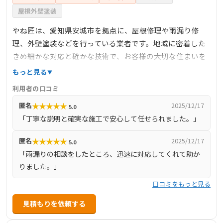
屋根外壁塗装
やね匠は、愛知県安城市を拠点に、屋根修理や雨漏り修
理、外壁塗装などを行っている業者です。地域に密着した
きめ細かな対応と確かな技術で、お客様の大切な住まいを
守ります。無料診断サービスも実施しており、安心して相
もっと見る
談できるのが魅力。施工事例も豊富で、お客様のニーズに
利用者の口コミ
合わせた最適なプランを提供しています。
★
★
★
★
★
匿名
2025/12/17
5.0
「丁寧な説明と確実な施工で安心して任せられました。」
★
★
★
★
★
匿名
2025/12/17
5.0
「雨漏りの相談をしたところ、迅速に対応してくれて助か
りました。」
口コミをもっと見る
見積もりを依頼する