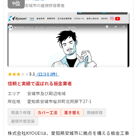
9位
安城市の屋根修理業者
★
★
★
★
★
3.1
（口コミ2件）
信頼と実績で選ばれる板金業者
エリア
安城市及び周辺地域
所在地
愛知県安城市桜井町北阿原下27-1
雨漏り修理
カバー工法
葺き替え
雨樋修理
屋根外壁塗装
株式会社KYOUEIは、愛知県安城市に拠点を構える板金工事