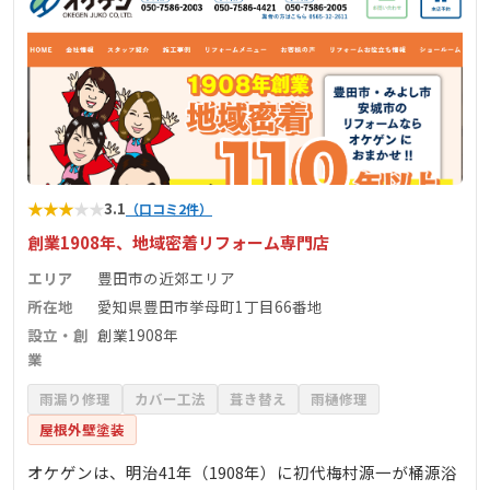
★
★
★
★
★
3.1
（口コミ2件）
創業1908年、地域密着リフォーム専門店
エリア
豊田市の近郊エリア
所在地
愛知県豊田市挙母町1丁目66番地
設立・創
創業1908年
業
雨漏り修理
カバー工法
葺き替え
雨樋修理
屋根外壁塗装
オケゲンは、明治41年（1908年）に初代梅村源一が桶源浴