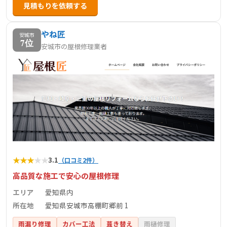
見積もりを依頼する
やね匠
安城市
7位
安城市の屋根修理業者
★
★
★
★
★
3.1
（口コミ2件）
高品質な施工で安心の屋根修理
エリア
愛知県内
所在地
愛知県安城市高棚町郷前 1
雨漏り修理
カバー工法
葺き替え
雨樋修理