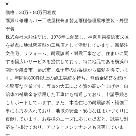
価格：30万～80万円程度
雨漏り修理
カバー工法
屋根葺き替え
雨樋修理
屋根塗装・外壁
塗装
株式会社大船住研は、1978年に創業し、神奈川県横浜市栄区
を拠点に地域密着型の工務店として活動しています。新築注
文住宅、リフォーム、耐震診断・耐震工事など、住まいに関
する幅広いサービスを提供しており、特に地元である横浜市
南部や鎌倉市、藤沢市、逗子市のお客様から信頼を得ていま
す。年間約800件以上の施工実績を持ち、無借金経営を続け
る堅実な企業です。専属の大工による質の高い仕上げや、自
治体の補助金を活用した工事にも精通しており、申請手続き
もサポートしています。また、木造住宅の耐震診断・補強工
事にも力を入れており、地域の安全・安心な住まいづくりに
貢献しています。お客様のニーズに応じた提案と、誠実な対
応を心掛けており、アフターメンテナンスも充実していま
す。