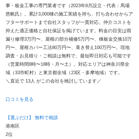
事・板金工事の専門業者です（2023年8月設立・代表：馬場
悠帆氏）。累計3,000棟の施工実績を持ち、打ち合わせからア
フターサポートまで自社スタッフが一貫対応。仲介コストを
抑えた適正価格と自社保証を掲げています。料金の目安は雨
漏り修理3万円〜、屋根の部分補修5万円〜、棟板金交換10万
円〜、屋根カバー工法80万円〜、葺き替え100万円〜。現地
調査・お見積り・ご相談は無料で、最短即日対応も可能です
（営業時間8時〜18時・月〜土）。対応エリアは神奈川県全
域（33市町村）と東京都全域（23区・多摩地域）です。
＼直近で
13人
がこの会社を検討しています／
口コミを見る
【選ぶだけ】
無料で相談
港南区
2位