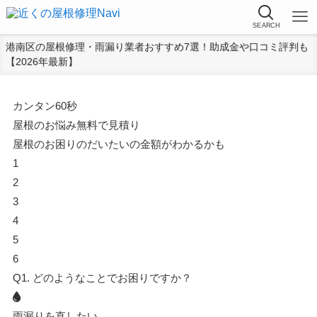
SEARCH
港南区の屋根修理・雨漏り業者おすすめ7選！助成金や口コミ評判も
【2026年最新】
カンタン
60秒
屋根
の
お悩み
無料
で
見積り
屋根のお困りのだいたいの金額がわかるかも
1
2
3
4
5
6
Q1.
どのようなことでお困りですか？
雨漏りを直したい