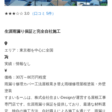
★★★☆☆
3.0
（口コミ 5件）
生涯雨漏り保証と完全自社施工
エリア：東京都を中心に全国
実績：情報なし
価格：30万～80万円程度
雨漏り修理
カバー工法
屋根葺き替え
雨樋修理
屋根塗装・外壁
塗装
すまいるーふは、株式会社住まいDesignが運営する屋根工事
専門店です。生涯雨漏り保証を提供しており、最適な材料選
定、独自の施工方法、自社職人による施工を通じて、雨漏り