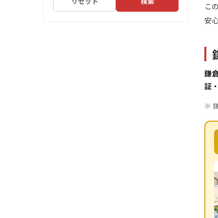
リセット
検索
こ
安
鎌倉
証
※ 