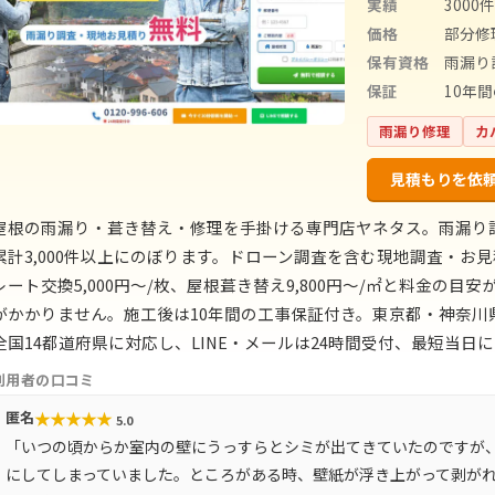
実績
3000
価格
部分修
保有資格
雨漏り
保証
10年
雨漏り修理
カ
見積もりを依
屋根の雨漏り・葺き替え・修理を手掛ける専門店ヤネタス。雨漏り
累計3,000件以上にのぼります。ドローン調査を含む現地調査・お見
レート交換5,000円〜/枚、屋根葺き替え9,800円〜/㎡と料金の
がかかりません。施工後は10年間の工事保証付き。東京都・神奈
全国14都道府県に対応し、LINE・メールは24時間受付、最短当日
利用者の口コミ
★
★
★
★
★
匿名
5.0
「いつの頃からか室内の壁にうっすらとシミが出てきていたのですが
にしてしまっていました。ところがある時、壁紙が浮き上がって剥が