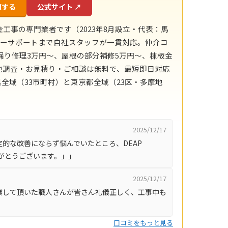
頼する
公式サイト ↗
金工事の専門業者です（2023年8月設立・代表：馬
フターサポートまで自社スタッフが一貫対応。仲介コ
漏り修理3万円〜、屋根の部分補修5万円〜、棟板金
現地調査・お見積り・ご相談は無料で、最短即日対応
全域（33市町村）と東京都全域（23区・多摩地
2025/12/17
的な改善にならず悩んでいたところ、DEAP
りがとうございます。」」
2025/12/17
業して頂いた職人さんが皆さん礼儀正しく、工事中も
口コミをもっと見る