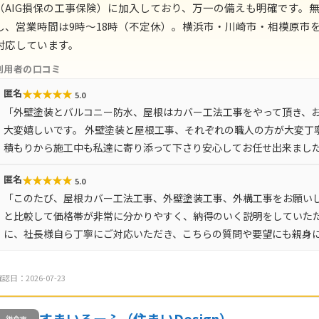
（AIG損保の工事保険）に加入しており、万一の備えも明確です。
し、営業時間は9時〜18時（不定休）。横浜市・川崎市・相模原市を
対応しています。
利用者の口コミ
★
★
★
★
★
匿名
5.0
「外壁塗装とバルコニー防水、屋根はカバー工法工事をやって頂き、
大変嬉しいです。 外壁塗装と屋根工事、それぞれの職人の方が大変丁
積もりから施工中も私達に寄り添って下さり安心してお任せ出来ました
★
★
★
★
★
匿名
5.0
「このたび、屋根カバー工法工事、外壁塗装工事、外構工事をお願い
と比較して価格帯が非常に分かりやすく、納得のいく説明をしていた
に、社長様自ら丁寧にご対応いただき、こちらの質問や要望にも親身
認日：2026-07-23
すまいるーふ（住まいDesign）
鎌倉市