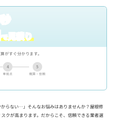
0秒
料
見積り
で
概算がすぐ分かります。
4
5
重視点
概算・依頼
分からない…」そんなお悩みはありませんか？屋根修
リスクが高まります。だからこそ、信頼できる業者選