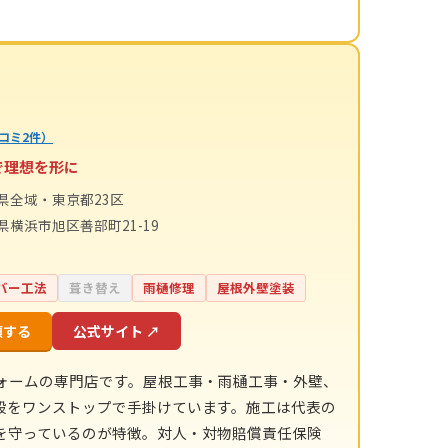
コミ2件）
で理想を形に
県全域・東京都23区
県横浜市旭区善部町21-19
バー工法
葺き替え
雨樋修理
屋根外壁塗装
頼する
公式サイト ↗
ォームの専門店です。屋根工事・雨樋工事・外壁、
般をワンストップで手掛けています。施工は代表の
を守っているのが特徴。対人・対物賠償責任保険