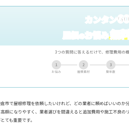
6
カンタン
無
屋根
お悩み
の
3つの質問に答えるだけで、修理費用の
1
2
3
お悩み
屋根素材
築年数
鎌倉市で屋根修理を依頼したいけれど、どの業者に頼めばいいのか
は高額になりやすく、業者選びを間違えると追加費用や施工不良の
がとても重要です。