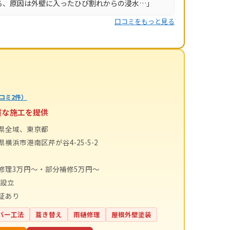
ろ、原因は外壁に入ったひび割れからの浸水…」
口コミをもっと見る
コミ2件）
質な施工を提供
県全域、東京都
横浜市港南区芹が谷4-25-5-2
修理3万円〜・部分補修5万円〜
年設立
証あり
バー工法
葺き替え
雨樋修理
屋根外壁塗装