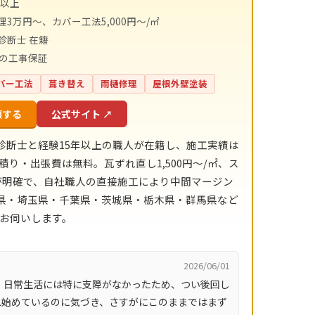
件以上
理3万円～、カバー工法5,000円～/㎡
診断士 在籍
間の工事保証
バー工法
葺き替え
雨樋修理
屋根外壁塗装
頼する
公式サイト ↗
診断士と経験15年以上の職人が在籍し、施工実績は
積り・出張費は無料。瓦ずれ直し1,500円〜/㎡、ス
目安が明確で、自社職人の直接施工により中間マージン
川県・埼玉県・千葉県・茨城県・栃木県・群馬県など
にお伺いします。
2026/06/01
、日常生活には特に支障がなかったため、つい後回し
れ始めているのに気づき、さすがにこのままではまず