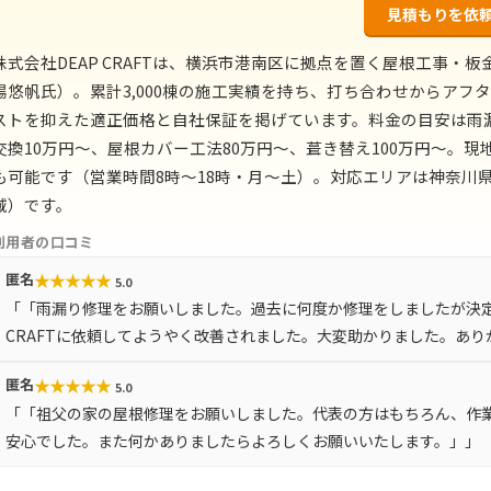
見積もりを依
株式会社DEAP CRAFTは、横浜市港南区に拠点を置く屋根工事・板
場悠帆氏）。累計3,000棟の施工実績を持ち、打ち合わせからア
ストを抑えた適正価格と自社保証を掲げています。料金の目安は雨
交換10万円〜、屋根カバー工法80万円〜、葺き替え100万円〜。
も可能です（営業時間8時〜18時・月〜土）。対応エリアは神奈川県
域）です。
利用者の口コミ
★
★
★
★
★
匿名
5.0
「「雨漏り修理をお願いしました。過去に何度か修理をしましたが決定
CRAFTに依頼してようやく改善されました。大変助かりました。あ
★
★
★
★
★
匿名
5.0
「「祖父の家の屋根修理をお願いしました。代表の方はもちろん、作
安心でした。また何かありましたらよろしくお願いいたします。」」