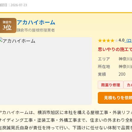
認日：2026-07-23
アカハイホーム
鎌倉市
3位
鎌倉市の屋根修理業者
★
★
★
★
★
4.0
（口
思いやりの施工
エリア
神奈川
所在地
神奈川
実績
200
雨漏り修理
カ
見積もりを依
アカハイホームは、横浜市旭区に本社を構える屋根工事・外装リフ
サイディング工事・塗装工事・外構工事まで、住まいの外まわり全
吉良誠晃氏自身が責任を持って行い、下請けに任せない体制で品質