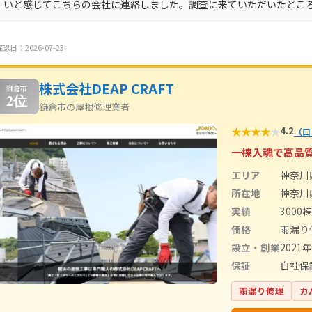
いと感じてこちらの会社に連絡しました。調査に来ていただいたとこ
認日：2026-07-23
株式会社DEAP CRAFT
鎌倉市
2位
鎌倉市の屋根修理業者
★
★
★
★
★
4.2
（口
一棟入魂で高品
エリア
神奈川
所在地
神奈川県
実績
3000棟
価格
雨漏り
設立・創業
2021
保証
自社保
雨漏り修理
カ