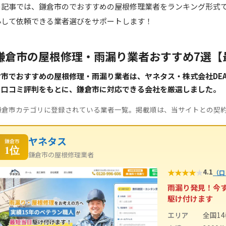
の記事では、鎌倉市のでおすすめの屋根修理業者をランキング形式
心して依頼できる業者選びをサポートします！
鎌倉市の屋根修理・雨漏り業者おすすめ7選【
市でおすすめの屋根修理・雨漏り業者は、ヤネタス・株式会社DEAP
・口コミ評判をもとに、鎌倉市に対応できる会社を厳選しました。
鎌倉市カテゴリに登録されている業者一覧。掲載順は、当サイトとの契
ヤネタス
鎌倉市
1位
鎌倉市の屋根修理業者
★
★
★
★
★
4.1
（口
雨漏り発見！今
駆け付けます
エリア
全国1