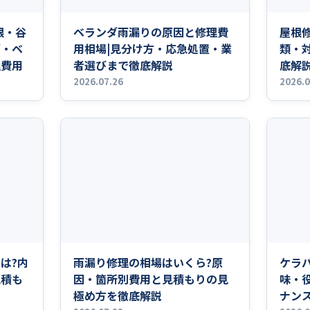
根・谷
ベランダ雨漏りの原因と修理費
屋根
グ・ベ
用相場|見分け方・応急処置・業
類・
理費用
者選びまで徹底解説
底解
2026.07.26
2026.0
は?内
雨漏り修理の相場はいくら?原
ケラ
見積も
因・箇所別費用と見積もりの見
味・
極め方を徹底解説
ナン