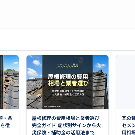
類・条
屋根修理の費用相場と業者選び
瓦の
場を徹
完全ガイド|症状別サインから火
セメ
災保険・補助金の活用法まで
用相