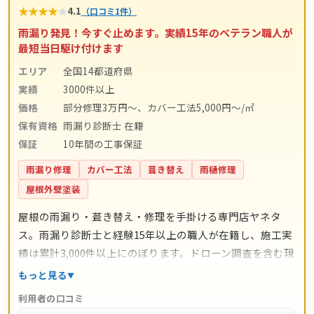
★
★
★
★
★
4.1
（口コミ1件）
雨漏り発見！今すぐ止めます。実績15年のベテラン職人が
最短当日駆け付けます
エリア
全国14都道府県
実績
3000件以上
価格
部分修理3万円～、カバー工法5,000円～/㎡
保有資格
雨漏り診断士 在籍
保証
10年間の工事保証
雨漏り修理
カバー工法
葺き替え
雨樋修理
屋根外壁塗装
屋根の雨漏り・葺き替え・修理を手掛ける専門店ヤネタ
ス。雨漏り診断士と経験15年以上の職人が在籍し、施工実
績は累計3,000件以上にのぼります。ドローン調査を含む現
地調査・お見積り・出張費は無料。瓦ずれ直し1,500円〜/
もっと見る
㎡、スレート交換5,000円〜/枚、屋根葺き替え9,800円〜/
利用者の口コミ
㎡と料金の目安が明確で、自社職人の直接施工により中間