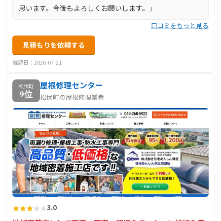
思います。今後もよろしくお願いします。」
口コミをもっと見る
見積もりを依頼する
確認日：2026-07-21
屋根修理センター
松伏町
9位
松伏町の屋根修理業者
★
★
★
★
★
3.0