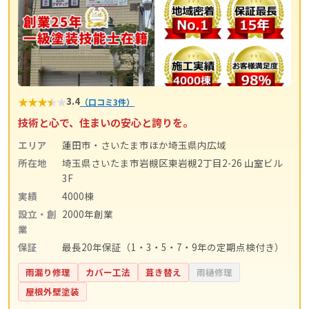
★
★
★
★
★
3.4
（口コミ3件）
技術と心で、住まいの安心と誇りを。
エリア
蓮田市・さいたま市ほか埼玉県内広域
所在地
埼玉県さいたま市岩槻区東岩槻2丁目2-26 山室ビル
3F
実績
4000棟
設立・創
2000年創業
業
保証
最長20年保証（1・3・5・7・9年の定期点検付き）
雨漏り修理
カバー工法
葺き替え
雨樋修理
屋根外壁塗装