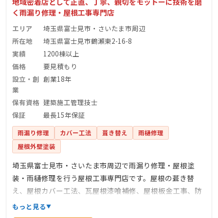
地域密着店として正直、丁寧、親切をモットーに技術を磨
く雨漏り修理・屋根工事専門店
エリア
埼玉県富士見市・さいたま市周辺
所在地
埼玉県富士見市鶴瀬東2-16-8
実績
1200棟以上
価格
要見積もり
設立・創
創業18年
業
保有資格
建築施工管理技士
保証
最長15年保証
雨漏り修理
カバー工法
葺き替え
雨樋修理
屋根外壁塗装
埼玉県富士見市・さいたま市周辺で雨漏り修理・屋根塗
装・雨樋修理を行う屋根工事専門店です。屋根の葺き替
え、屋根カバー工法、瓦屋根漆喰補修、屋根板金工事、防
水工事なども承っております。創業18年、累計1,200棟の施
もっと見る
工実績があり、建築施工管理技士など有資格者が現場で施