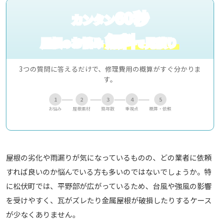
60秒
カンタン
無料
屋根
お悩み
見積り
の
で
3つの質問に答えるだけで、修理費用の概算がすぐ分かりま
す。
1
2
3
4
5
お悩み
屋根素材
築年数
重視点
概算・依頼
屋根の劣化や雨漏りが気になっているものの、どの業者に依頼
すれば良いのか悩んでいる方も多いのではないでしょうか。特
に松伏町では、平野部が広がっているため、台風や強風の影響
を受けやすく、瓦がズレたり金属屋根が破損したりするケース
が少なくありません。