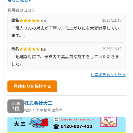
もっと見る
丁寧に対応。高品質な塗料と確かな技術で、お客様の大切
利用者の口コミ
な住まいを長持ちさせるための施工を行っています。施工
★
★
★
★
★
匿名
2025/12/17
5.0
対応エリアは杉戸町を中心に、埼玉県全域にわたり、迅速
「職人さんの対応が丁寧で、仕上がりにも大変満足してい
かつ柔軟な対応が可能です。お客様からは「職人さんの対
ます。」
応が丁寧で、仕上がりにも大変満足しています」との声が
寄せられています。
★
★
★
★
★
匿名
2025/12/17
5.0
「迅速な対応で、予算内で高品質な施工をしていただきま
した。」
口コミをもっと見る
見積もりを依頼する
株式会社大三
松伏町
7位
松伏町の屋根修理業者