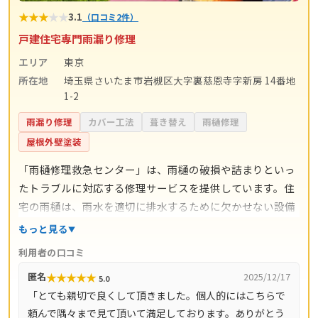
★
★
★
★
★
3.1
（口コミ2件）
戸建住宅専門雨漏り修理
エリア
東京
所在地
埼玉県さいたま市岩槻区大字裏慈恩寺字新房 14番地
1-2
雨漏り修理
カバー工法
葺き替え
雨樋修理
屋根外壁塗装
「雨樋修理救急センター」は、雨樋の破損や詰まりといっ
たトラブルに対応する修理サービスを提供しています。住
宅の雨樋は、雨水を適切に排水するために欠かせない設備
であり、故障や劣化を放置すると外壁や基礎部分に影響を
もっと見る
及ぼす可能性があります。同センターでは、こうした不具
利用者の口コミ
合に迅速な対応を行い、利用者の暮らしを守るサポートを
★
★
★
★
★
匿名
2025/12/17
5.0
行っています。 また、日常的な清掃や点検といったメンテ
「とても親切で良くして頂きました。個人的にはこちらで
ナンスにも対応しており、急な修理だけでなく予防的な管
頼んで隅々まで見て頂いて満足しております。ありがとう
理を希望する方にも利用しやすいのが特徴です。専門スタ