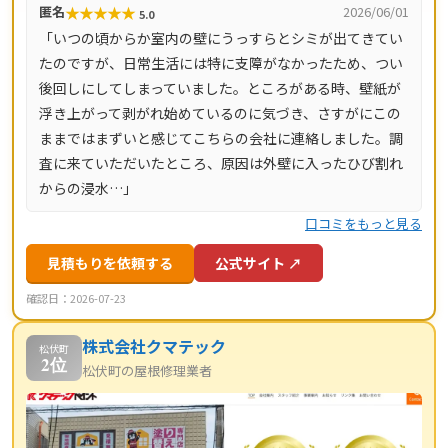
★
★
★
★
★
匿名
2026/06/01
5.0
マージンがかかりません。施工後は10年間の工事保証付
「いつの頃からか室内の壁にうっすらとシミが出てきてい
き。東京都・神奈川県・埼玉県・千葉県・茨城県・栃木
たのですが、日常生活には特に支障がなかったため、つい
県・群馬県など全国14都道府県に対応し、LINE・メールは
後回しにしてしまっていました。ところがある時、壁紙が
24時間受付、最短当日にお伺いします。
浮き上がって剥がれ始めているのに気づき、さすがにこの
ままではまずいと感じてこちらの会社に連絡しました。調
査に来ていただいたところ、原因は外壁に入ったひび割れ
からの浸水…」
口コミをもっと見る
見積もりを依頼する
公式サイト ↗
確認日：2026-07-23
株式会社クマテック
松伏町
2位
松伏町の屋根修理業者