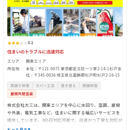
★
★
★
★
★
3.1
住まいのトラブルに迅速対応
エリア
関東エリア
所在地
本社：〒121-0075 東京都足立区一ツ家2-14-1杉戸支
社：〒345-0036 埼玉県北葛飾郡杉戸町杉戸2-16-15
雨漏り修理
カバー工法
葺き替え
雨樋修理
屋根外壁塗装
株式会社大三は、関東エリアを中心に水回り、空調、屋根
や外装、電気工事など、住まいに関する幅広いサービスを
提供しています。365日対応可能で、迅速かつ丁寧な対応が
特徴です。特に、トイレやキッチン、浴室などの水回りの
もっと見る