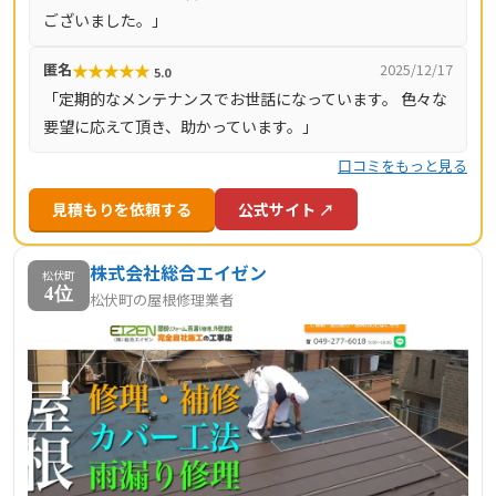
ございました。」
ッフによる現場対応を通じて、地域の住宅維持に貢献して
いるサービスといえるでしょう。
★
★
★
★
★
匿名
2025/12/17
5.0
「定期的なメンテナンスでお世話になっています。 色々な
要望に応えて頂き、助かっています。」
口コミをもっと見る
見積もりを依頼する
公式サイト ↗
株式会社総合エイゼン
松伏町
4位
松伏町の屋根修理業者