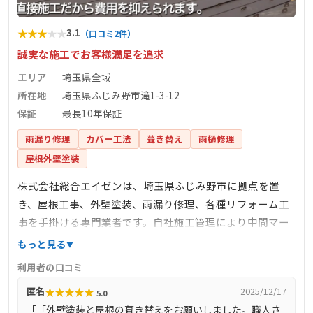
★
★
★
★
★
3.1
（口コミ2件）
誠実な施工でお客様満足を追求
エリア
埼玉県全域
所在地
埼玉県ふじみ野市滝1-3-12
保証
最長10年保証
雨漏り修理
カバー工法
葺き替え
雨樋修理
屋根外壁塗装
株式会社総合エイゼンは、埼玉県ふじみ野市に拠点を置
き、屋根工事、外壁塗装、雨漏り修理、各種リフォーム工
事を手掛ける専門業者です。自社施工管理により中間マー
ジンを排除し、高品質な施工を適正価格で提供していま
もっと見る
す。特に、屋根の葺き替えやカバー工法、外壁塗装におい
利用者の口コミ
ては、最新の高耐久材料と技術を駆使し、長持ちする住ま
★
★
★
★
★
匿名
2025/12/17
5.0
いづくりをサポートします。お客様第一主義を掲げ、どん
「「外壁塗装と屋根の葺き替えをお願いしました。職人さ
な小さな工事でも喜んで対応し、見積もりや現地調査は無