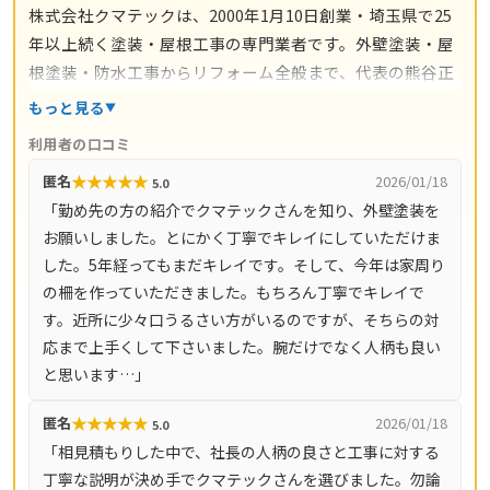
株式会社クマテックは、2000年1月10日創業・埼玉県で25
年以上続く塗装・屋根工事の専門業者です。外壁塗装・屋
根塗装・防水工事からリフォーム全般まで、代表の熊谷正
幸氏のもと自社職人が完全施工。施工後は最長20年の保証
もっと見る
が付き、1・3・5・7・9年後を目安にした定期点検まで約
利用者の口コミ
束されているのが大きな特徴です。現地調査・ご相談・お
★
★
★
★
★
匿名
2026/01/18
5.0
見積もりはすべて無料（営業時間9時〜19時・土日祝も対
「勤め先の方の紹介でクマテックさんを知り、外壁塗装を
応）。本社のある蓮田市を中心に、さいたま市（岩槻区・
お願いしました。とにかく丁寧でキレイにしていただけま
見沼区・北区・大宮区・浦和区）・白岡市・久喜市・加須
した。5年経ってもまだキレイです。そして、今年は家周り
市・上尾市・桶川市・北本市・春日部市・伊奈町など埼玉
の柵を作っていただきました。もちろん丁寧でキレイで
県の広いエリアをカバーしています。
す。近所に少々口うるさい方がいるのですが、そちらの対
応まで上手くして下さいました。腕だけでなく人柄も良い
と思います…」
★
★
★
★
★
匿名
2026/01/18
5.0
「相見積もりした中で、社長の人柄の良さと工事に対する
丁寧な説明が決め手でクマテックさんを選びました。勿論