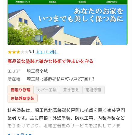
★
★
★
★
★
3.1
（口コミ2件）
高品質な塗装と確かな技術で住まいを守る
エリア
埼玉県全域
所在地
埼玉県北葛飾郡杉戸町杉戸2丁目7-3
雨漏り修理
カバー工法
葺き替え
雨樋修理
屋根外壁塗装
針谷塗装は、埼玉県北葛飾郡杉戸町に拠点を置く塗装専門
業者です。主に屋根・外壁塗装、防水工事、内装塗装など
を手掛けており、地域密着型のサービスを提供していま
す。無料診断を実施しており、現地調査から見積もりまで