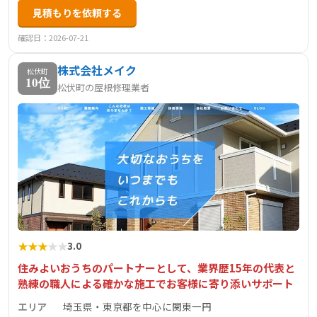
見積もりを依頼する
工いたします。自社施工により中間マージンなしの低価格
を実現し、最長15年保証で定期点検も行います。
確認日：2026-07-21
株式会社メイク
松伏町
10位
松伏町の屋根修理業者
★
★
★
★
★
3.0
住みよいおうちのパートナーとして、業界歴15年の代表と
熟練の職人による確かな施工でお客様に寄り添いサポート
エリア
埼玉県・東京都を中心に関東一円