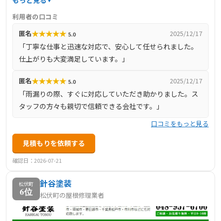
や迅速な対応で高い評価を得ています。特に、雨漏りの際
利用者の口コミ
には翌朝にはブルーシートを設置し、火災保険の手続きサ
★
★
★
★
★
匿名
2025/12/17
5.0
ポートや工事の段取りまで迅速に対応した実績がありま
「丁寧な仕事と迅速な対応で、安心して任せられました。
す。お見積もりは無料で、明確な内訳を提示し、お客様の
仕上がりも大変満足しています。」
ご予算やご要望に合わせた最適なプランを提案していま
す。
★
★
★
★
★
匿名
2025/12/17
5.0
「雨漏りの際、すぐに対応していただき助かりました。ス
タッフの方々も親切で信頼できる会社です。」
口コミをもっと見る
見積もりを依頼する
確認日：2026-07-21
針谷塗装
松伏町
6位
松伏町の屋根修理業者