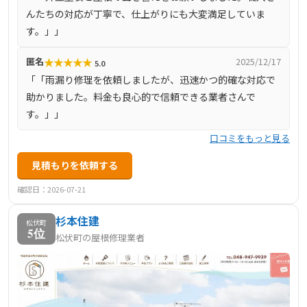
んたちの対応が丁寧で、仕上がりにも大変満足していま
料で実施。工事前の近隣挨拶や工事後のアフターサービス
す。」」
も万全で、最長10年の保証を提供しています。
★
★
★
★
★
匿名
2025/12/17
5.0
「「雨漏り修理を依頼しましたが、迅速かつ的確な対応で
助かりました。料金も良心的で信頼できる業者さんで
す。」」
口コミをもっと見る
見積もりを依頼する
確認日：2026-07-21
杉本住建
松伏町
5位
松伏町の屋根修理業者