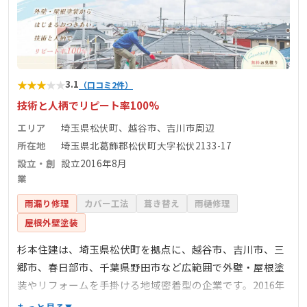
★
★
★
★
★
3.1
（口コミ2件）
技術と人柄でリピート率100%
エリア
埼玉県松伏町、越谷市、吉川市周辺
所在地
埼玉県北葛飾郡松伏町大字松伏2133-17
設立・創
設立2016年8月
業
雨漏り修理
カバー工法
葺き替え
雨樋修理
屋根外壁塗装
杉本住建は、埼玉県松伏町を拠点に、越谷市、吉川市、三
郷市、春日部市、千葉県野田市など広範囲で外壁・屋根塗
装やリフォームを手掛ける地域密着型の企業です。2016年
8月の設立以来、リピート率100%を誇り、丁寧な下地処理
もっと見る