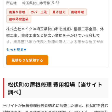
所在地
埼玉県狭山市青柳15-63
雨漏り修理
カバー工法
葺き替え
雨樋修理
屋根外壁塗装
株式会社メイクは埼玉県狭山市を拠点に屋根工事全般、外
壁工事、塗装工事など幅広い業務を手がけている会社で
す。業界歴15年の代表と熟練の職人による確かな施工が自
慢で、お打ち合わせからアフターフォローまでお客様に寄
もっと見る
り添ってサポートしています。自慢のフットワークを活か
見積もりを依頼する
し、埼玉県・東京都を中心に関東一円で活動しており、雨
漏り修理や屋根修理などの住宅のお困りごとに幅広く対応
しています。
松伏町の屋根修理 費用相場【当サイト
調べ】
当サイトが屋根修理経験者95名に調査した結果、松伏町を含む