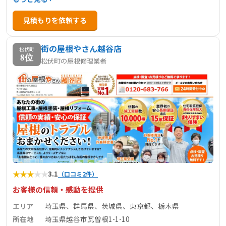
トラブルから、屋根や外壁の修理、空調設備の不具合、電
見積もりを依頼する
気工事まで、多岐にわたる業務を手掛けています。杉戸支
社を埼玉県北葛飾郡杉戸町に構えており、地域密着型のサ
街の屋根やさん越谷店
ービスを展開しています。住まいのトラブルやリフォーム
松伏町
8位
松伏町の屋根修理業者
の相談など、どんな小さなことでも気軽に相談できる頼れ
るパートナーです。
★
★
★
★
★
3.1
（口コミ2件）
お客様の信頼・感動を提供
エリア
埼玉県、群馬県、茨城県、東京都、栃木県
所在地
埼玉県越谷市瓦曽根1-1-10