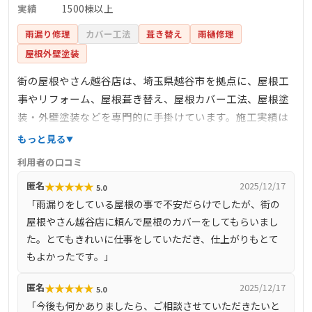
実績
1500棟以上
雨漏り修理
カバー工法
葺き替え
雨樋修理
屋根外壁塗装
街の屋根やさん越谷店は、埼玉県越谷市を拠点に、屋根工
事やリフォーム、屋根葺き替え、屋根カバー工法、屋根塗
装・外壁塗装などを専門的に手掛けています。施工実績は
1500棟以上に上り、豊富な経験と高い技術力でお客様のニ
もっと見る
ーズに応えています。無料の現地調査や見積もりをWEBか
利用者の口コミ
ら24時間受け付けており、迅速かつ丁寧な対応が特徴で
★
★
★
★
★
匿名
2025/12/17
5.0
す。完全自社施工により、スピーディーで高品質なサービ
「雨漏りをしている屋根の事で不安だらけでしたが、街の
スを提供し、赤外線サーモグラフィーなどの最新技術を活
屋根やさん越谷店に頼んで屋根のカバーをしてもらいまし
用して正確な診断と最適な提案を行っています。お客様の
た。とてもきれいに仕事をしていただき、仕上がりもとて
信頼と感動をモットーに、住まいの将来を見据えた施工を
もよかったです。」
心掛けています。
★
★
★
★
★
匿名
2025/12/17
5.0
「今後も何かありましたら、ご相談させていただきたいと