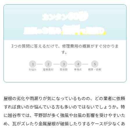
60秒
カンタン
無料
屋根
お悩み
見積り
の
で
3つの質問に答えるだけで、修理費用の概算がすぐ分かりま
す。
1
2
3
4
5
お悩み
屋根素材
築年数
重視点
概算・依頼
屋根の劣化や雨漏りが気になっているものの、どの業者に依頼
すれば良いのか悩んでいる方も多いのではないでしょうか。特
に越谷市では、平野部が多く強風や台風の影響を受けやすいた
め、瓦がズレたり金属屋根が破損したりするケースが少なくあ