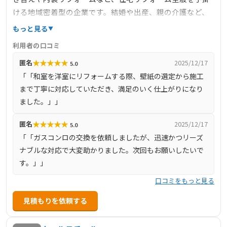
ける地域密着型の企業です。結婚や出産、親の介護など、
ライフスタイルの変化に合わせた住まいの改修を提案し、
もっと見る
お客様の生活をより快適で豊かなものにするためのお手伝
利用者の口コミ
いをしています。関東全域を中心に、長年の経験と熟練の
★
★
★
★
★
匿名
2025/12/17
5.0
技術を活かし、屋根の葺き替え・葺き直し工事やバリアフ
「「和室を洋室にリフォームする際、壁紙の選定から施工
リー対応の内装リフォームなど、幅広い施工に対応してい
まで丁寧に対応していただき、満足のいく仕上がりになり
ます。リフォームに関するアドバイスも積極的に行い、お
ました。」」
客様の多様なニーズに応えています。
★
★
★
★
★
匿名
2025/12/17
5.0
「「ガスコンロの交換を依頼しましたが、迅速かつリーズ
ナブルな対応で大変助かりました。次回もお願いしたいで
す。」」
口コミをもっと見る
見積もりを依頼する