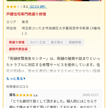
★
★
★
★
★
3.1
（口コミ2件）
戸建住宅専門雨漏り修理
エリア
東京
所在地
埼玉県さいたま市岩槻区大字裏慈恩寺字新房 14番地
1-2
雨漏り修理
カバー工法
葺き替え
雨樋修理
屋根外壁塗装
「雨樋修理救急センター」は、雨樋の破損や詰まりといっ
たトラブルに対応する修理サービスを提供しています。住
宅の雨樋は、雨水を適切に排水するために欠かせない設備
であり、故障や劣化を放置すると外壁や基礎部分に影響を
もっと見る
及ぼす可能性があります。同センターでは、こうした不具
利用者の口コミ
合に迅速な対応を行い、利用者の暮らしを守るサポートを
★
★
★
★
★
匿名
2025/12/17
5.0
行っています。 また、日常的な清掃や点検といったメンテ
「とても親切で良くして頂きました。個人的にはこちらで
ナンスにも対応しており、急な修理だけでなく予防的な管
頼んで隅々まで見て頂いて満足しております。ありがとう