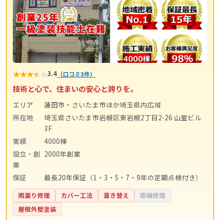
★
★
★
★
★
3.4
（口コミ3件）
技術と心で、住まいの安心と誇りを。
エリア
蓮田市・さいたま市ほか埼玉県内広域
所在地
埼玉県さいたま市岩槻区東岩槻2丁目2-26 山室ビル
3F
実績
4000棟
設立・創
2000年創業
業
保証
最長20年保証（1・3・5・7・9年の定期点検付き）
雨漏り修理
カバー工法
葺き替え
雨樋修理
屋根外壁塗装