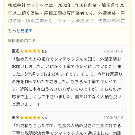
株式会社クマテックは、2000年1月10日創業・埼玉県で25
年以上続く塗装・屋根工事の専門業者です。外壁塗装・屋
根塗装・防水工事からリフォーム全般まで、代表の熊谷正
幸氏のもと自社職人が完全施工。施工後は最長20年の保証
もっと見る
が付き、1・3・5・7・9年後を目安にした定期点検まで約
利用者の口コミ
束されているのが大きな特徴です。現地調査・ご相談・お
★
★
★
★
★
匿名
2026/01/18
5.0
見積もりはすべて無料（営業時間9時〜19時・土日祝も対
「勤め先の方の紹介でクマテックさんを知り、外壁塗装を
応）。本社のある蓮田市を中心に、さいたま市（岩槻区・
お願いしました。とにかく丁寧でキレイにしていただけま
見沼区・北区・大宮区・浦和区）・白岡市・久喜市・加須
した。5年経ってもまだキレイです。そして、今年は家周り
市・上尾市・桶川市・北本市・春日部市・伊奈町など埼玉
の柵を作っていただきました。もちろん丁寧でキレイで
県の広いエリアをカバーしています。
す。近所に少々口うるさい方がいるのですが、そちらの対
応まで上手くして下さいました。腕だけでなく人柄も良い
と思います…」
★
★
★
★
★
匿名
2026/01/18
5.0
「相見積もりした中で、社長の人柄の良さと工事に対する
丁寧な説明が決め手でクマテックさんを選びました。勿論