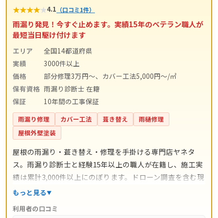
★
★
★
★
★
4.1
（口コミ1件）
雨漏り発見！今すぐ止めます。実績15年のベテラン職人が
最短当日駆け付けます
エリア
全国14都道府県
実績
3000件以上
価格
部分修理3万円～、カバー工法5,000円～/㎡
保有資格
雨漏り診断士 在籍
保証
10年間の工事保証
雨漏り修理
カバー工法
葺き替え
雨樋修理
屋根外壁塗装
屋根の雨漏り・葺き替え・修理を手掛ける専門店ヤネタ
ス。雨漏り診断士と経験15年以上の職人が在籍し、施工実
績は累計3,000件以上にのぼります。ドローン調査を含む現
地調査・お見積り・出張費は無料。瓦ずれ直し1,500円〜/
もっと見る
㎡、スレート交換5,000円〜/枚、屋根葺き替え9,800円〜/
利用者の口コミ
㎡と料金の目安が明確で、自社職人の直接施工により中間