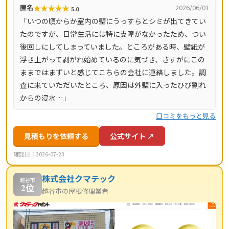
★
★
★
★
★
匿名
2026/06/01
5.0
マージンがかかりません。施工後は10年間の工事保証付
「いつの頃からか室内の壁にうっすらとシミが出てきてい
き。東京都・神奈川県・埼玉県・千葉県・茨城県・栃木
たのですが、日常生活には特に支障がなかったため、つい
県・群馬県など全国14都道府県に対応し、LINE・メールは
後回しにしてしまっていました。ところがある時、壁紙が
24時間受付、最短当日にお伺いします。
浮き上がって剥がれ始めているのに気づき、さすがにこの
ままではまずいと感じてこちらの会社に連絡しました。調
査に来ていただいたところ、原因は外壁に入ったひび割れ
からの浸水…」
口コミをもっと見る
見積もりを依頼する
公式サイト ↗
確認日：2026-07-23
株式会社クマテック
越谷市
2位
越谷市の屋根修理業者