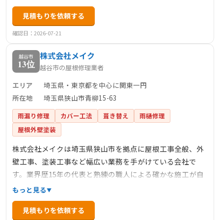
工実績があり、建築施工管理技士など有資格者が現場で施
見積もりを依頼する
工いたします。自社施工により中間マージンなしの低価格
を実現し、最長15年保証で定期点検も行います。
確認日：2026-07-21
株式会社メイク
越谷市
13位
越谷市の屋根修理業者
エリア
埼玉県・東京都を中心に関東一円
所在地
埼玉県狭山市青柳15-63
雨漏り修理
カバー工法
葺き替え
雨樋修理
屋根外壁塗装
株式会社メイクは埼玉県狭山市を拠点に屋根工事全般、外
壁工事、塗装工事など幅広い業務を手がけている会社で
す。業界歴15年の代表と熟練の職人による確かな施工が自
慢で、お打ち合わせからアフターフォローまでお客様に寄
もっと見る
り添ってサポートしています。自慢のフットワークを活か
見積もりを依頼する
し、埼玉県・東京都を中心に関東一円で活動しており、雨