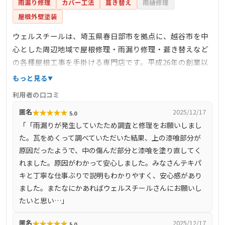
雨漏り修理
カバー工法
葺き替え
雨樋修理
屋根外壁塗装
ウェルスチールは、埼玉県春日部市を拠点に、越谷市を中
心とした周辺地域で屋根修理・雨漏り修理・葺き替えなど
の各種屋根工事を手掛ける専門店です。平成26年の創業以
来、500件以上の施工実績を持ち、地域密着型のサービス
もっと見る
を提供しています。自社職人による一貫した施工で、高品
利用者の口コミ
質かつ迅速な対応を実現。お客様の満足度を最優先に考
★
★
★
★
★
匿名
2025/12/17
5.0
え、屋根工事を通じて安心と幸福を提供することを使命と
「「雨漏りが発生していたため調査と修理をお願いしまし
しています。
た。瓦をめくって調べていただいた結果、上の漆喰部分が
原因だったようで、中の傷んだ部分と漆喰を塗り直してく
れました。原因がわかって安心しました。みなさんテキパ
キと丁寧な仕事ぶりで説明もわかりやすく、安心感があり
ました。またなにかあればウェルスチールさんにお願いし
たいと思い…」
★
★
★
★
★
匿名
2025/12/17
5.0