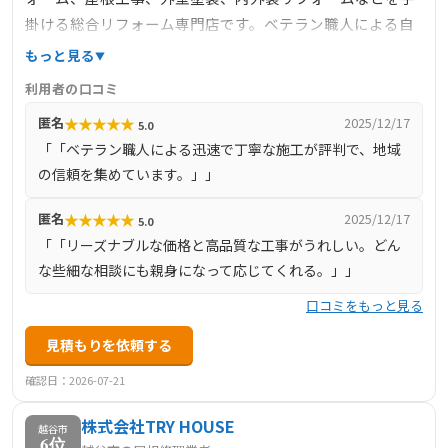
掛ける総合リフォーム専門店です。ベテラン職人による自
社一貫施工のワンストップサービスを提供し、無駄な中間
もっと見る
マージンをカットした明朗会計を実現しています。年間
利用者の口コミ
3000件以上の施工実績を持ち、地域密着型の企業として迅
★
★
★
★
★
匿名
2025/12/17
5.0
速かつ丁寧な対応を心掛けています。また、10年間のメー
「「ベテラン職人による迅速で丁寧な施工が評判で、地域
カー塗膜保証や各種銀行ローンの手続きなど、お客様のご
の信頼を集めています。」」
要望に合わせた提案とアフターフォローも充実していま
す。
★
★
★
★
★
匿名
2025/12/17
5.0
「「リーズナブルな価格と高品質な工事がうれしい。どん
な些細な相談にも親身になって応じてくれる。」」
口コミをもっと見る
見積もりを依頼する
確認日：2026-07-21
株式会社TRY HOUSE
越谷市
6位