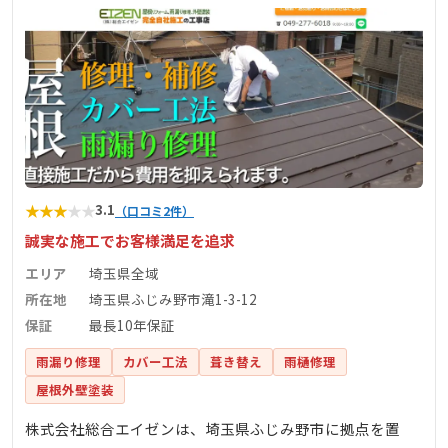
★
★
★
★
★
3.1
（口コミ2件）
誠実な施工でお客様満足を追求
エリア
埼玉県全域
所在地
埼玉県ふじみ野市滝1-3-12
保証
最長10年保証
雨漏り修理
カバー工法
葺き替え
雨樋修理
屋根外壁塗装
株式会社総合エイゼンは、埼玉県ふじみ野市に拠点を置