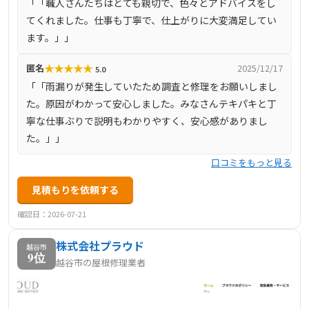
「「職人さんたちはとても親切で、色々とアドバイスをし
力を入れています。また、越谷市内にはショールームを複
てくれました。仕事も丁寧で、仕上がりに大変満足してい
数展開し、直接相談や見学が可能です。
ます。」」
★
★
★
★
★
匿名
2025/12/17
5.0
「「雨漏りが発生していたため調査と修理をお願いしまし
た。原因がわかって安心しました。みなさんテキパキと丁
寧な仕事ぶりで説明もわかりやすく、安心感がありまし
た。」」
口コミをもっと見る
見積もりを依頼する
確認日：2026-07-21
株式会社プラウド
越谷市
9位
越谷市の屋根修理業者