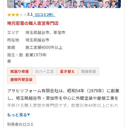
★
★
★
★
★
3.1
（口コミ2件）
地元密着の職人直営専門店
エリア
埼玉県越谷市、草加市
所在地
埼玉県越谷市
実績
施工実績4000件以上
設立・創
創業1979年
業
雨漏り修理
カバー工法
葺き替え
雨樋修理
屋根外壁塗装
アサヒリフォーム有限会社は、昭和54年（1979年）に創業
し、埼玉県越谷市・草加市を中心に外壁塗装や屋根工事を
手掛ける職人直営の専門店です。創業以来44年以上にわた
り、地元のお客様の幸せと暮らしの安心を支え続け、4000
もっと見る
件以上の施工実績を誇ります。自社雇用の職人が在籍し、
利用者の口コミ
下請け業者を使わず一貫した施工を行うことで、高品質な