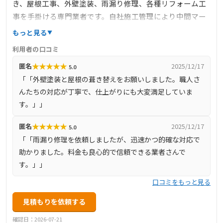
き、屋根工事、外壁塗装、雨漏り修理、各種リフォーム工
事を手掛ける専門業者です。自社施工管理により中間マー
ジンを排除し、高品質な施工を適正価格で提供していま
もっと見る
す。特に、屋根の葺き替えやカバー工法、外壁塗装におい
利用者の口コミ
ては、最新の高耐久材料と技術を駆使し、長持ちする住ま
★
★
★
★
★
匿名
2025/12/17
5.0
いづくりをサポートします。お客様第一主義を掲げ、どん
「「外壁塗装と屋根の葺き替えをお願いしました。職人さ
な小さな工事でも喜んで対応し、見積もりや現地調査は無
んたちの対応が丁寧で、仕上がりにも大変満足していま
料で実施。工事前の近隣挨拶や工事後のアフターサービス
す。」」
も万全で、最長10年の保証を提供しています。
★
★
★
★
★
匿名
2025/12/17
5.0
「「雨漏り修理を依頼しましたが、迅速かつ的確な対応で
助かりました。料金も良心的で信頼できる業者さんで
す。」」
口コミをもっと見る
見積もりを依頼する
確認日：2026-07-21