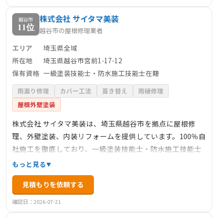
株式会社 サイタマ美装
越谷市
11位
越谷市の屋根修理業者
エリア
埼玉県全域
所在地
埼玉県越谷市宮前1-17-12
保有資格
一級塗装技能士・防水施工技能士在籍
雨漏り修理
カバー工法
葺き替え
雨樋修理
屋根外壁塗装
株式会社 サイタマ美装は、埼玉県越谷市を拠点に屋根修
理、外壁塗装、内装リフォームを提供しています。100％自
社施工を徹底しており、一級塗装技能士・防水施工技能士
が在籍しています。高品質な施工と、施工後のアフターフ
もっと見る
ォローが充実しているのが特徴です。また、8年前に社名を
見積もりを依頼する
変更し、4年前に法人化。80年の歴史を持つ地域密着型の
業者として、信頼と実績を積み重ねています。
確認日：2026-07-21