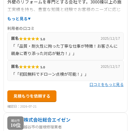
外壁のリフォームを専門とする会社です。3000棟以上の施
工実績を持ち、豊富な知識と経験でお客様のニーズに応じ
た最適な素材や工法を提案しています。1級建築士や屋根診
もっと見る
断士などの有資格者が在籍し、構造を把握した上で最適な
利用者の口コミ
リフォームを提供しています。ドローンを活用した無料の
★
★
★
★
★
匿名
2025/12/17
5.0
住まい診断サービスも行っており、安全かつ迅速に屋根の
「「品質・耐久性に拘った丁寧な仕事が特徴！お客さんに
状態を確認できます。アフターフォローも充実しており、
親身に寄り添った対応が魅力！」」
最長10年の保証でお客様に安心を提供しています。
★
★
★
★
★
匿名
2025/12/17
5.0
「「初回無料でドローン点検が可能！」」
口コミをもっと見る
見積もりを依頼する
確認日：2026-07-21
株式会社総合エイゼン
越谷市
10位
越谷市の屋根修理業者