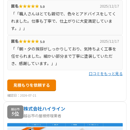
★
★
★
★
★
匿名
2025/12/17
5.0
サービスを提供しています。お客様の多様なニーズに応え
「「職人さんはとても親切で、色々とアドバイスをしてく
るため、外壁塗装や屋根塗装、屋根葺き替え、雨樋修理な
れました。仕事も丁寧で、仕上がりに大変満足していま
ど幅広い工事に対応しています。
す。」」
★
★
★
★
★
匿名
2025/12/17
5.0
「「朝・夕の挨拶がしっかりしており、気持ちよく工事を
任せられました。細かい部分まで丁寧に塗装していただ
き、感謝しています。」」
口コミをもっと見る
見積もりを依頼する
確認日：2026-07-21
株式会社ハイライン
越谷市
5位
越谷市の屋根修理業者