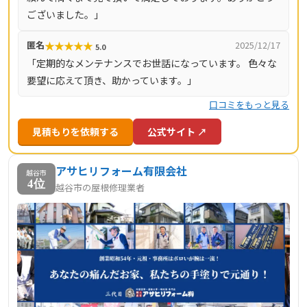
理を希望する方にも利用しやすいのが特徴です。専門スタ
ございました。」
ッフによる現場対応を通じて、地域の住宅維持に貢献して
いるサービスといえるでしょう。
★
★
★
★
★
匿名
2025/12/17
5.0
「定期的なメンテナンスでお世話になっています。 色々な
要望に応えて頂き、助かっています。」
口コミをもっと見る
見積もりを依頼する
公式サイト ↗
アサヒリフォーム有限会社
越谷市
4位
越谷市の屋根修理業者