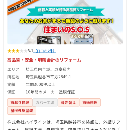
★
★
★
★
★
3.1
（口コミ2件）
高品質・安全・明朗会計のリフォーム
エリア
埼玉県内全域、東京都内
所在地
埼玉県越谷市平方2849-1
実績
年間3000件以上
保証
10年間のメーカー塗膜保証
雨漏り修理
カバー工法
葺き替え
雨樋修理
屋根外壁塗装
株式会社ハイラインは、埼玉県越谷市を拠点に、外壁リフ
ォーム、屋根工事、外壁塗装、内外装リフォームなどを手