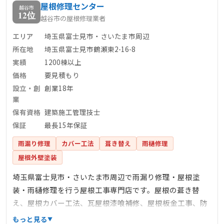
屋根修理センター
越谷市
12位
越谷市の屋根修理業者
エリア
埼玉県富士見市・さいたま市周辺
所在地
埼玉県富士見市鶴瀬東2-16-8
実績
1200棟以上
価格
要見積もり
設立・創
創業18年
業
保有資格
建築施工管理技士
保証
最長15年保証
雨漏り修理
カバー工法
葺き替え
雨樋修理
屋根外壁塗装
埼玉県富士見市・さいたま市周辺で雨漏り修理・屋根塗
装・雨樋修理を行う屋根工事専門店です。屋根の葺き替
え、屋根カバー工法、瓦屋根漆喰補修、屋根板金工事、防
水工事なども承っております。創業18年、累計1,200棟の施
もっと見る