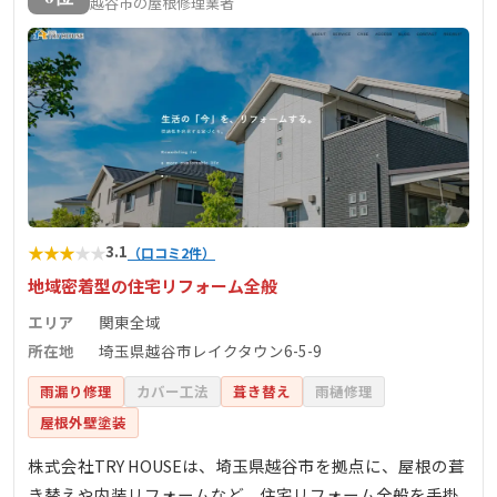
越谷市の屋根修理業者
★
★
★
★
★
3.1
（口コミ2件）
地域密着型の住宅リフォーム全般
エリア
関東全域
所在地
埼玉県越谷市レイクタウン6-5-9
雨漏り修理
カバー工法
葺き替え
雨樋修理
屋根外壁塗装
株式会社TRY HOUSEは、埼玉県越谷市を拠点に、屋根の葺
き替えや内装リフォームなど、住宅リフォーム全般を手掛