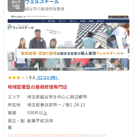
ウェルスチール
越谷市
7位
越谷市の屋根修理業者
★
★
★
★
★
3.1
（口コミ2件）
地域密着型の屋根修理専門店
エリア
埼玉県越谷市を中心に周辺都市
所在地
埼玉県春日部市一ノ割1-24-13
実績
500件以上
設立・創
創業平成26年
業