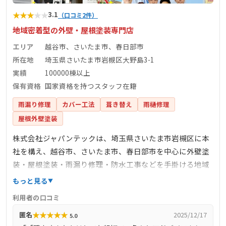
★
★
★
★
★
3.1
（口コミ2件）
地域密着型の外壁・屋根塗装専門店
エリア
越谷市、さいたま市、春日部市
所在地
埼玉県さいたま市岩槻区大野島3-1
実績
100000棟以上
保有資格
国家資格を持つスタッフ在籍
雨漏り修理
カバー工法
葺き替え
雨樋修理
屋根外壁塗装
株式会社ジャパンテックは、埼玉県さいたま市岩槻区に本
社を構え、越谷市、さいたま市、春日部市を中心に外壁塗
装・屋根塗装・雨漏り修理・防水工事などを手掛ける地域
密着型の専門店です。累計施工実績は100000棟以上に上
もっと見る
り、豊富な経験と高い技術力でお客様の信頼を得ていま
利用者の口コミ
す。自社職人による3回手塗り仕上げや、国家資格を持つス
★
★
★
★
★
匿名
2025/12/17
5.0
タッフが在籍しており、品質管理とアフターフォローにも