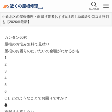
SEARCH
小倉北区の屋根修理・雨漏り業者おすすめ8選！助成金や口コミ評判
も【2026年最新】
カンタン
60秒
屋根
の
お悩み
無料
で
見積り
屋根のお困りのだいたいの金額がわかるかも
1
2
3
4
5
6
Q1.
どのようなことでお困りですか？
雨漏りを直したい