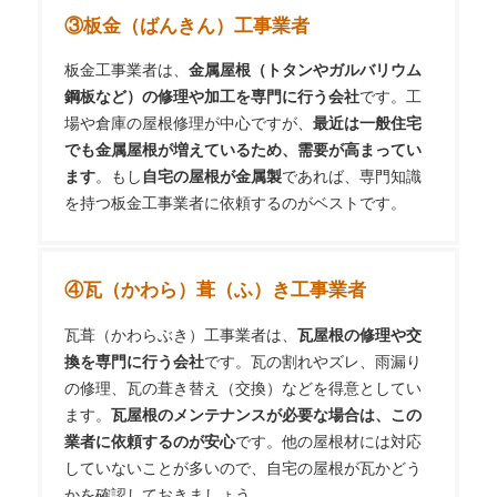
③板金（ばんきん）工事業者
板金工事業者は、
金属屋根（トタンやガルバリウム
鋼板など）の修理や加工を専門に行う会社
です。工
場や倉庫の屋根修理が中心ですが、
最近は一般住宅
でも金属屋根が増えているため、需要が高まってい
ます
。もし
自宅の屋根が金属製
であれば、専門知識
を持つ板金工事業者に依頼するのがベストです。
④瓦（かわら）葺（ふ）き工事業者
瓦葺（かわらぶき）工事業者は、
瓦屋根の修理や交
換を専門に行う会社
です。瓦の割れやズレ、雨漏り
の修理、瓦の葺き替え（交換）などを得意としてい
ます。
瓦屋根のメンテナンスが必要な場合は、この
業者に依頼するのが安心
です。他の屋根材には対応
していないことが多いので、自宅の屋根が瓦かどう
かを確認しておきましょう。