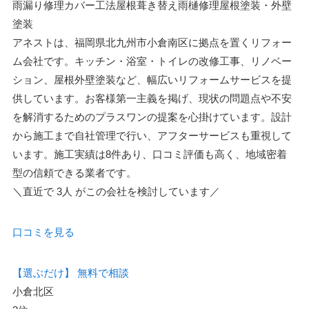
雨漏り修理
カバー工法
屋根葺き替え
雨樋修理
屋根塗装・外壁
塗装
アネストは、福岡県北九州市小倉南区に拠点を置くリフォー
ム会社です。キッチン・浴室・トイレの改修工事、リノベー
ション、屋根外壁塗装など、幅広いリフォームサービスを提
供しています。お客様第一主義を掲げ、現状の問題点や不安
を解消するためのプラスワンの提案を心掛けています。設計
から施工まで自社管理で行い、アフターサービスも重視して
います。施工実績は8件あり、口コミ評価も高く、地域密着
型の信頼できる業者です。
＼直近で
3人
がこの会社を検討しています／
口コミを見る
【選ぶだけ】
無料で相談
小倉北区