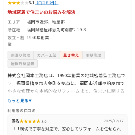
★
★
★
★
★
3.1
（口コミ2件）
地域密着で住まいのお悩みを解決
エリア
福岡市近郊、粕屋郡
所在地
福岡県糟屋郡志免町別府2-19-8
設立・創
1950年創業
業
雨漏り修理
カバー工法
葺き替え
雨樋修理
屋根外壁塗装
株式会社岡本工務店は、1950年創業の地域密着型工務店で
す。福岡県糟屋郡志免町を拠点に、福岡市近郊や粕屋郡で
小さな修理から本格的なリフォームまで、住まいに関する
多様なサービスを提供しています。長年の経験と実績を活
もっと見る
かし、適正な施工品質と良質な商品・サービスを提供し、
利用者の口コミ
もしもの時の保証も備えています。年間工事の80％以上が
★
★
★
★
★
匿名
2025/12/17
5.0
リピーターや紹介によるものであり、地域の信頼を得てい
「「親切で丁寧な対応で、安心してリフォームを任せられ
ます。