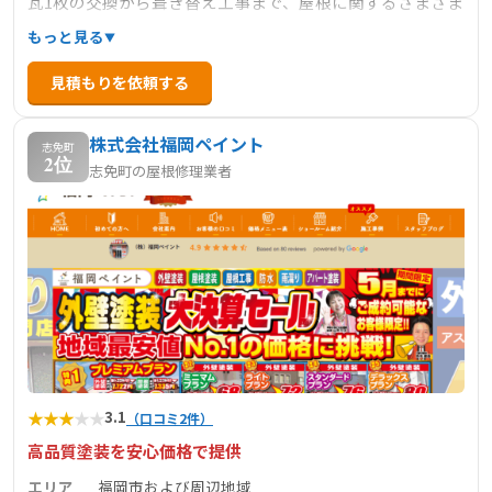
瓦1枚の交換から葺き替え工事まで、屋根に関するさまざま
なトラブルに対応しています。特に、雨漏り修理、葺き替
もっと見る
え、雨樋の交換・修理、瓦の交換・工事など、経験豊富な
見積もりを依頼する
職人が丁寧に作業を行います。現地調査や診断を無料で実
施しており、お客様の建物・屋根の現状を的確に把握し、
株式会社福岡ペイント
最適な施工プランを提案しています。
志免町
2位
志免町の屋根修理業者
★
★
★
★
★
3.1
（口コミ2件）
高品質塗装を安心価格で提供
エリア
福岡市および周辺地域