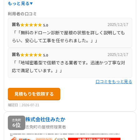
り、地域に根差したサービスを提供しています。日本瓦か
もっと見る
ら最新の洋瓦まで幅広く取り扱い、無料のドローン屋根診
利用者の口コミ
断も実施しています。迅速・丁寧・安心をモットーに、お
★
★
★
★
★
匿名
2025/12/17
5.0
客様の大切な住まいを守るためのサポートを行っていま
「「無料のドローン診断で屋根の状態を詳しく説明しても
す。
らい、安心して工事を任せられました。」」
★
★
★
★
★
匿名
2025/12/17
5.0
「「地域密着型で信頼できる業者です。迅速かつ丁寧な対
応で満足しています。」」
口コミをもっと見る
見積もりを依頼する
確認日：2026-07-21
株式会社住みたか
志免町
6位
志免町の屋根修理業者