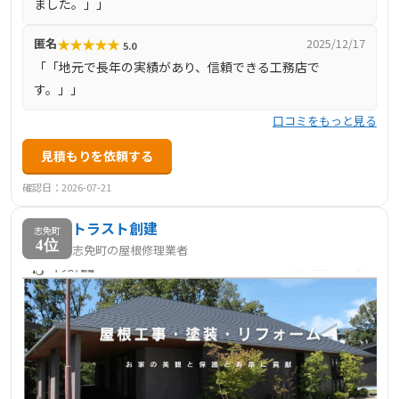
ました。」」
★
★
★
★
★
匿名
2025/12/17
5.0
「「地元で長年の実績があり、信頼できる工務店で
す。」」
口コミをもっと見る
見積もりを依頼する
確認日：2026-07-21
トラスト創建
志免町
4位
志免町の屋根修理業者