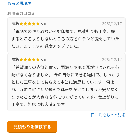
掛け、専門知識と経験豊富なスタッフが在籍しています。
もっと見る
無料点検やオンライン相談も実施しており、顧客にとって
利用者の口コミ
最適な提案を行っています。営業時間は9:00～17:00で、定
★
★
★
★
★
匿名
2025/12/17
5.0
休日はありません。​
「電話でのやり取りから好印象で、見積もりも丁寧、施工
するところよりしないところの方をキチンと説明していた
だき、ますます好感度アップでした。」
★
★
★
★
★
匿名
2025/12/17
5.0
「希望通りの応急処置で、雨漏りや風で瓦が飛ばされる心
配がなくなりました。 今の自分にできる範囲で、しっかり
とした工事をしてもらえて本当に満足しています。何よ
り、近隣住宅に瓦が飛んで迷惑をかけてしまう不安がなく
なったことが大きな安心につながっています。仕上がりも
丁寧で、対応にも大満足です。」
口コミをもっと見る
見積もりを依頼する