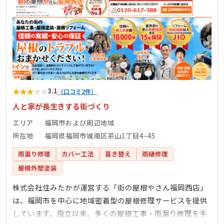
★
★
★
★
★
3.1
（口コミ2件）
人と家が長生きする街づくり
エリア
福岡市および周辺地域
所在地
福岡県福岡市城南区茶山1丁目4−45
雨漏り修理
カバー工法
葺き替え
雨樋修理
屋根外壁塗装
株式会社住みたかが運営する「街の屋根やさん福岡西店」
は、福岡市を中心に地域密着型の屋根修理サービスを提供
しています。設立以来、多くの屋根工事・雨漏り修理を手