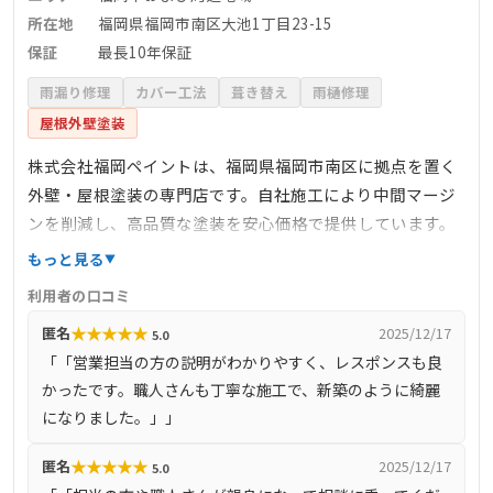
所在地
福岡県福岡市南区大池1丁目23-15
保証
最長10年保証
雨漏り修理
カバー工法
葺き替え
雨樋修理
屋根外壁塗装
株式会社福岡ペイントは、福岡県福岡市南区に拠点を置く
外壁・屋根塗装の専門店です。自社施工により中間マージ
ンを削減し、高品質な塗装を安心価格で提供しています。
塗料は80種類以上を取り揃え、経験豊富な専門家が顧客の
もっと見る
立場に立って親身にアドバイスを行います。また、最長10
利用者の口コミ
年の自社独自の工事保証書が付与され、工事品質の安定と
★
★
★
★
★
匿名
2025/12/17
5.0
高い満足度を実現しています。
「「営業担当の方の説明がわかりやすく、レスポンスも良
かったです。職人さんも丁寧な施工で、新築のように綺麗
になりました。」」
★
★
★
★
★
匿名
2025/12/17
5.0