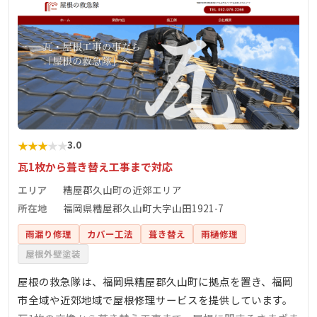
★
★
★
★
★
3.0
瓦1枚から葺き替え工事まで対応
エリア
糟屋郡久山町の近郊エリア
所在地
福岡県糟屋郡久山町大字山田1921-7
雨漏り修理
カバー工法
葺き替え
雨樋修理
屋根外壁塗装
屋根の救急隊は、福岡県糟屋郡久山町に拠点を置き、福岡
市全域や近郊地域で屋根修理サービスを提供しています。