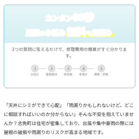
60秒
カンタン
無料
屋根
お悩み
見積り
の
で
3つの質問に答えるだけで、修理費用の概算がすぐ分かりま
す。
1
2
3
4
5
お悩み
屋根素材
築年数
重視点
概算・依頼
「天井にシミができて心配」「雨漏りかもしれないけど、どこ
に相談すればいいのか分からない」――そんな不安を抱えていませ
んか？志免町は住宅が密集しており、台風や集中豪雨の際には
屋根の破損や雨漏りのリスクが高まる地域です。