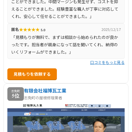
ことができました。中間マージンも発生せず、コストを抑
懸命、誠意を持って工事を行います。
えることができました。経験豊富な職人が丁寧に対応して
くれ、安心して任せることができました。」
★
★
★
★
★
匿名
2025/12/17
5.0
「見積もりが無料で、まずは相談から始められたのが良か
ったです。担当者が親身になって話を聞いてくれ、納得の
いくリフォームができました。」
口コミをもっと見る
見積もりを依頼する
有限会社福博瓦工業
志免町
5位
志免町の屋根修理業者