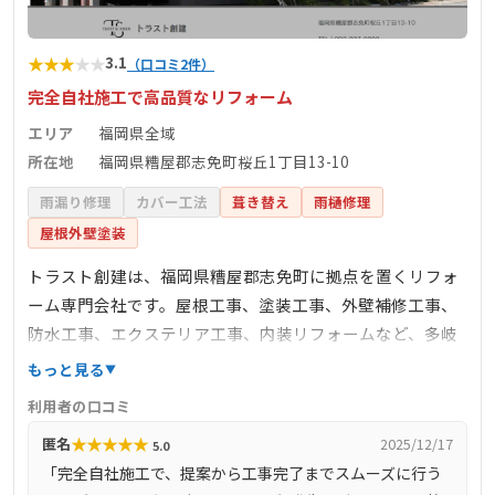
★
★
★
★
★
3.1
（口コミ2件）
完全自社施工で高品質なリフォーム
エリア
福岡県全域
所在地
福岡県糟屋郡志免町桜丘1丁目13-10
雨漏り修理
カバー工法
葺き替え
雨樋修理
屋根外壁塗装
トラスト創建は、福岡県糟屋郡志免町に拠点を置くリフォ
ーム専門会社です。屋根工事、塗装工事、外壁補修工事、
防水工事、エクステリア工事、内装リフォームなど、多岐
にわたるサービスを提供しています。完全自社施工を行っ
もっと見る
ており、経験豊富な職人がきめ細やかなサービスを提供し
利用者の口コミ
ます。お見積りは無料で、綿密な事前打ち合わせを通じ
★
★
★
★
★
匿名
2025/12/17
5.0
て、工法や塗料、工事期間や費用について丁寧に説明しま
「完全自社施工で、提案から工事完了までスムーズに行う
す。徹底した施工管理により、施工不良を見逃さず、一生