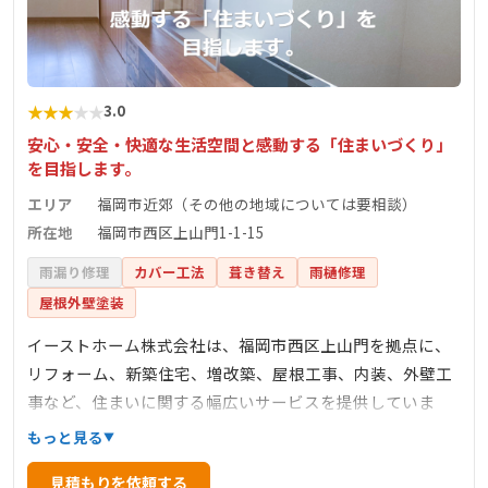
★
★
★
★
★
3.0
安心・安全・快適な生活空間と感動する「住まいづくり」
を目指します。
エリア
福岡市近郊（その他の地域については要相談）
所在地
福岡市西区上山門1-1-15
雨漏り修理
カバー工法
葺き替え
雨樋修理
屋根外壁塗装
イーストホーム株式会社は、福岡市西区上山門を拠点に、
リフォーム、新築住宅、増改築、屋根工事、内装、外壁工
事など、住まいに関する幅広いサービスを提供していま
す。お客様のライフスタイルの変化に合わせた最適な住ま
もっと見る
いの提案を行い、経験豊富な職人が施工を担当します。自
見積もりを依頼する
社施工により、高品質な仕上がりを実現し、地域の皆様の