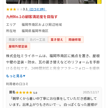
★
★
★
★
★
3.1
（口コミ2件）
九州No.1の顧客満足度を目指す
エリア
福岡市南区および周辺地域
所在地
福岡県福岡市南区
雨漏り修理
カバー工法
葺き替え
雨樋修理
屋根外壁塗装
株式会社ミライホームは、福岡市南区に拠点を置き、屋根
や壁の塗装・防水、瓦の葺き替えなどのリフォームを手掛
ける会社です。24時間対応と完全アフターフォローを提供
し、九州No.1の顧客満足度を目指しています。地域に密着
もっと見る
したサービスで、住まいのトラブルに迅速かつ丁寧に対応
利用者の口コミ
しています。
★
★
★
★
★
匿名
2025/12/17
5.0
「朝早くから暑い中丁寧にお仕事をしていただき感謝して
います。出来上がりもきれいで…。 白っぽくなった屋根が