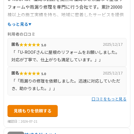
フォームや雨漏り修理を専門に行う会社です。累計20000
棟以上の施工実績を持ち、地域に密着したサービスを提供
しています。自社で足場を所有し、コスト削減と迅速な対
もっと見る
応を実現。豊富な屋根材の提案力と高品質な施工で、顧客
利用者の口コミ
のニーズに応えています。また、外壁の専門家も在籍し、
★
★
★
★
★
匿名
2025/12/17
5.0
屋根以外のリフォームにも対応可能です。
「「U-ROOFさんに屋根のリフォームをお願いしました。
対応が丁寧で、仕上がりも満足しています。」」
★
★
★
★
★
匿名
2025/12/17
5.0
「「雨漏りの修理を依頼しました。迅速に対応していただ
き、助かりました。」」
口コミをもっと見る
見積もりを依頼する
確認日：2026-07-21