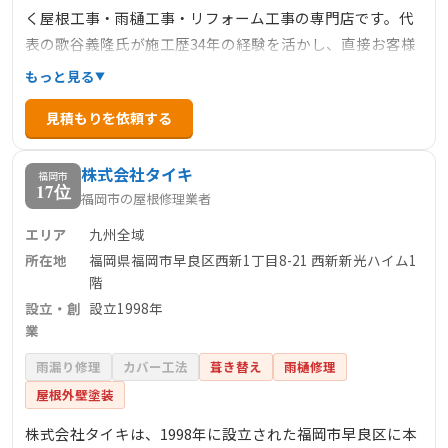
く屋根工事・雨樋工事・リフォーム工事の専門店です。代
表の歌谷義隆氏が施工歴34年の経験を活かし、直接お客様
のもとへ伺い、丁寧な対応を心掛けています。中間業者を
もっと見る
通さず、材料の加工もすべて自社で行うことで、安価で高
見積もりを依頼する
品質な工事を提供しています。お見積もりは無料で、問い
合わせ後の営業活動は一切行わないため、安心してご相談
株式会社タイキ
いただけます。
福岡市
17位
福岡市の屋根修理業者
エリア
九州全域
所在地
福岡県福岡市早良区西新1丁目8-21 西新新光ハイム1
階
設立・創
設立1998年
業
雨漏り修理
カバー工法
葺き替え
雨樋修理
屋根外壁塗装
株式会社タイキは、1998年に設立された福岡市早良区に本