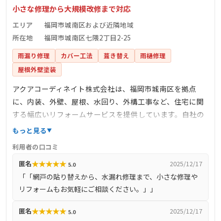
小さな修理から大規模改修まで対応
エリア
福岡市城南区および近隣地域
所在地
福岡市城南区七隈2丁目2-25
雨漏り修理
カバー工法
葺き替え
雨樋修理
屋根外壁塗装
アクアコーディネイト株式会社は、福岡市城南区を拠点
に、内装、外壁、屋根、水回り、外構工事など、住宅に関
する幅広いリフォームサービスを提供しています。自社の
熟練した職人が直接施工を行い、小さな修理から大規模な
もっと見る
リノベーションまで対応可能です。女性スタッフやインテ
利用者の口コミ
リアコーディネーターも在籍しており、生活しやすく居心
★
★
★
★
★
匿名
2025/12/17
5.0
地の良い空間作りを提案しています。地域密着型の企業と
「「網戸の貼り替えから、水漏れ修理まで、小さな修理や
して、迅速かつ丁寧なサービスを心掛けています。
リフォームもお気軽にご相談ください。」」
★
★
★
★
★
匿名
2025/12/17
5.0