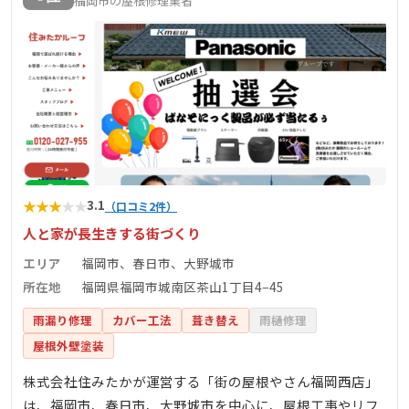
福岡市の屋根修理業者
★
★
★
★
★
3.1
（口コミ2件）
人と家が長生きする街づくり
エリア
福岡市、春日市、大野城市
所在地
福岡県福岡市城南区茶山1丁目4−45
雨漏り修理
カバー工法
葺き替え
雨樋修理
屋根外壁塗装
株式会社住みたかが運営する「街の屋根やさん福岡西店」
は、福岡市、春日市、大野城市を中心に、屋根工事やリフ