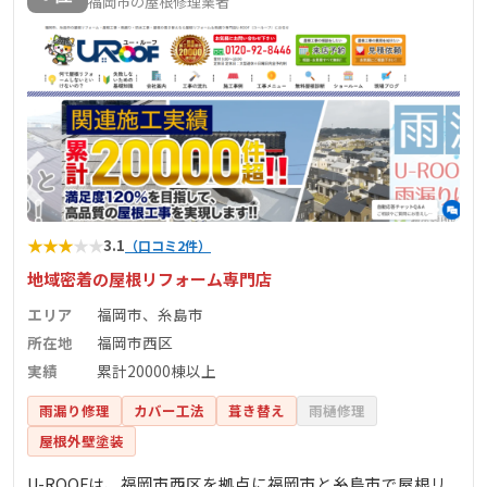
福岡市の屋根修理業者
★
★
★
★
★
3.1
（口コミ2件）
地域密着の屋根リフォーム専門店
エリア
福岡市、糸島市
所在地
福岡市西区
実績
累計20000棟以上
雨漏り修理
カバー工法
葺き替え
雨樋修理
屋根外壁塗装
U-ROOFは、福岡市西区を拠点に福岡市と糸島市で屋根リ