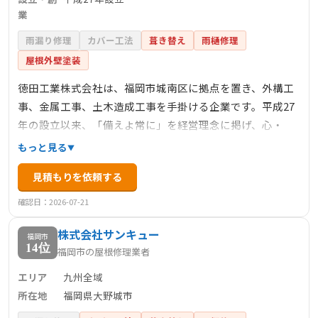
業
雨漏り修理
カバー工法
葺き替え
雨樋修理
屋根外壁塗装
徳田工業株式会社は、福岡市城南区に拠点を置き、外構工
事、金属工事、土木造成工事を手掛ける企業です。平成27
年の設立以来、「備えよ常に」を経営理念に掲げ、心・
体・技の備えを重視し、お客様第一の姿勢で業務に取り組
もっと見る
んでいます。住宅、病院、マンション、テナントなど、多
見積もりを依頼する
岐にわたる分野での施工実績を持ち、快適で安全な生活空
間の提供を目指しています。経験豊富なスタッフが在籍
確認日：2026-07-21
し、高品質なサービスを提供しています。
株式会社サンキュー
福岡市
14位
福岡市の屋根修理業者
エリア
九州全域
所在地
福岡県大野城市