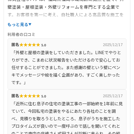
壁塗装・屋根塗装・外壁リフォームを専門とする企業で
す。お客様を第一に考え、自社職人による高品質な施工を
提供しています。また、建物診断や雨漏り診断を無料で実
もっと見る
施し、最適なメンテナンスプランを提案しています。さら
利用者の口コミ
に、定期的に「屋根・外壁塗り替え勉強会」を開催し、地
★
★
★
★
★
匿名
2025/12/17
5.0
域の皆様に正しい塗装の知識を提供しています。
「外壁と屋根の塗装をしていただきました。LINEでやりと
りができ、こまめに状況報告をいただけるので安心してお
任せすることができました。また感謝の壁という壁にペン
キでメッセージや絵を描く企画があり、すごく楽しかった
です。」
★
★
★
★
★
匿名
2025/12/17
5.0
「近所に住む息子の住宅の塗装工事の一部始終を1年前に見
ていて、今回私宅の塗装をやるにあたり各社のことを調
べ、見積りを取ろうとしたところ、息子がうちを施工した
プロタイムズが良いので一度呼ぶので話しを聞いてくれと
のことで南店の庄嶋さん式田さんが診断に来られ、その結