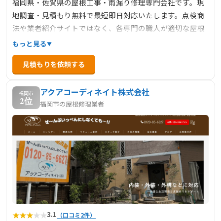
福岡県・佐賀県の屋根工事・雨漏り修理専門会社です。現
地調査・見積もり無料で最短即日対応いたします。点検商
法や業者紹介サイトではなく、各専門の職人が適切な屋根
工事を提供する会社です。責任施工で火災保険申請サポー
もっと見る
トも行っており、迅速・丁寧に適正料金にて対応いたしま
見積もりを依頼する
す。
アクアコーディネイト株式会社
福岡市
2位
福岡市の屋根修理業者
★
★
★
★
★
3.1
（口コミ2件）