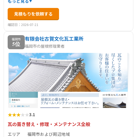
もっと見る
料の住宅点検や土日祝日の対応、自己施工による調査な
見積もりを依頼する
ど、顧客に寄り添ったサービスを展開しています。累計実
績は2000件以上で、豊富な経験と実績を持つ信頼できる企
確認日：2026-07-21
業です。
有限会社古賀文化瓦工業所
福岡市
5位
福岡市の屋根修理業者
★
★
★
★
★
3.1
瓦の葺き替え・修理・メンテナンス全般
エリア
福岡市および周辺地域