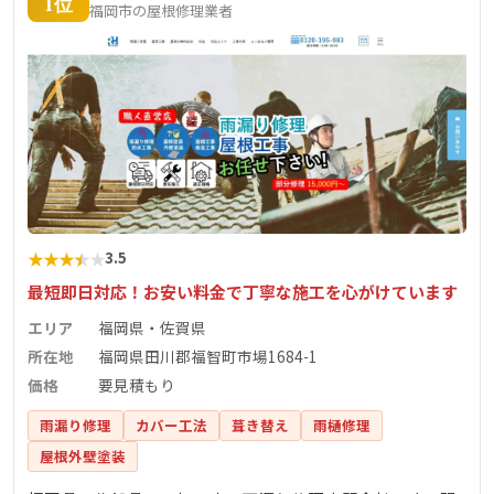
1位
福岡市の屋根修理業者
★
★
★
★
★
3.5
最短即日対応！お安い料金で丁寧な施工を心がけています
エリア
福岡県・佐賀県
所在地
福岡県田川郡福智町市場1684-1
価格
要見積もり
雨漏り修理
カバー工法
葺き替え
雨樋修理
屋根外壁塗装