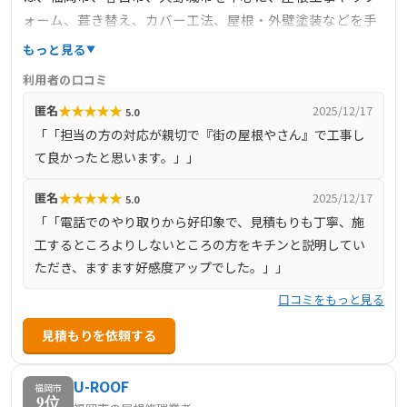
ォーム、葺き替え、カバー工法、屋根・外壁塗装などを手
掛けています。お客様の安全で快適な住まいを守るため、
もっと見る
専門知識と経験豊富なスタッフがサポート。現地調査から
利用者の口コミ
見積もりまで無料で対応し、納得の価格と品質を提供して
★
★
★
★
★
匿名
2025/12/17
5.0
います。
「「担当の方の対応が親切で『街の屋根やさん』で工事し
て良かったと思います。」」
★
★
★
★
★
匿名
2025/12/17
5.0
「「電話でのやり取りから好印象で、見積もりも丁寧、施
工するところよりしないところの方をキチンと説明してい
ただき、ますます好感度アップでした。」」
口コミをもっと見る
見積もりを依頼する
U-ROOF
福岡市
9位