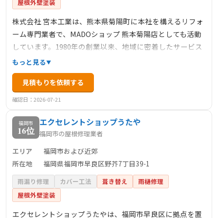
屋根外壁塗装
株式会社 宮本工業は、熊本県菊陽町に本社を構えるリフォ
ーム専門業者で、MADOショップ 熊本菊陽店としても活動
しています。1980年の創業以来、地域に密着したサービス
を提供し、住宅・マンションの外装・内装・塗装等の各種
もっと見る
リフォーム工事、ウッドデッキやカーポート、門扉や外構
見積もりを依頼する
等のエクステリア工事、エコキュートやIHでのオール電化
など、幅広い工事に対応しています。特に、窓・ドアリフ
確認日：2026-07-21
ォームに強みを持ち、YKK AP製品を使用した高品質な施工
エクセレントショップうたや
を行っています。現地調査や見積もりは無料で行ってお
福岡市
16位
福岡市の屋根修理業者
り、お客様のニーズに合わせた最適な提案を心掛けていま
す。
エリア
福岡市および近郊
所在地
福岡県福岡市早良区野芥7丁目39-1
雨漏り修理
カバー工法
葺き替え
雨樋修理
屋根外壁塗装
エクセレントショップうたやは、福岡市早良区に拠点を置