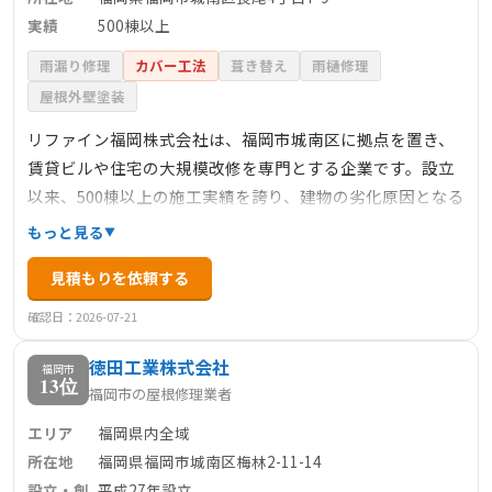
実績
500棟以上
雨漏り修理
カバー工法
葺き替え
雨樋修理
屋根外壁塗装
リファイン福岡株式会社は、福岡市城南区に拠点を置き、
賃貸ビルや住宅の大規模改修を専門とする企業です。設立
以来、500棟以上の施工実績を誇り、建物の劣化原因となる
鉄筋の錆を防ぐため、外壁を中心に改修を行っています。
もっと見る
無料の建物診断を基に具体的な対策を提案し、安全管理体
見積もりを依頼する
制や高品質化、コストダウンに努めています。また、資金
調達や税金対策などのトータルサポートも提供していま
確認日：2026-07-21
す。
徳田工業株式会社
福岡市
13位
福岡市の屋根修理業者
エリア
福岡県内全域
所在地
福岡県福岡市城南区梅林2-11-14
設立・創
平成27年設立