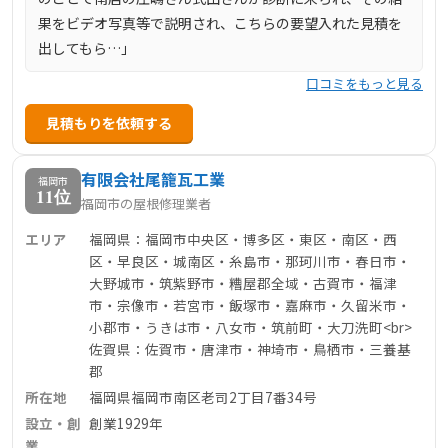
果をビデオ写真等で説明され、こちらの要望入れた見積を
出してもら…」
口コミをもっと見る
見積もりを依頼する
有限会社尾籠瓦工業
福岡市
11位
福岡市の屋根修理業者
エリア
福岡県：福岡市中央区・博多区・東区・南区・西
区・早良区・城南区・糸島市・那珂川市・春日市・
大野城市・筑紫野市・糟屋郡全域・古賀市・福津
市・宗像市・若宮市・飯塚市・嘉麻市・久留米市・
小郡市・うきは市・八女市・筑前町・大刀洗町<br>
佐賀県：佐賀市・唐津市・神埼市・鳥栖市・三養基
郡
所在地
福岡県福岡市南区老司2丁目7番34号
設立・創
創業1929年
業