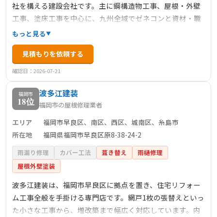
社を構える建設会社です。主に鋼構造物工事、屋根・外壁
工事、塗床工事を中心に、九州全域でゼネコンと資材・職
人のパイプ役として施工管理を行っています。経験豊富な
もっと見る
スタッフが在籍し、高品質な施工と安全管理を提供してい
見積もりを依頼する
ます。また、多様な工事に対応し、建築の総合商社として
の役割も果たしています。
確認日：2026-07-21
波多江建装
福岡市
18位
福岡市の屋根修理業者
エリア
福岡市早良区、南区、西区、城南区、糸島市
所在地
福岡県福岡市早良区原8-38-24-2
雨漏り修理
カバー工法
葺き替え
雨樋修理
屋根外壁塗装
波多江建装は、福岡市早良区に拠点を置き、住宅リフォー
ム工事全般を手掛ける専門店です。網戸1枚の張替えといっ
た小さな工事から、増改築まで幅広く対応しています。内