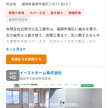
所在地
福岡県福岡市南区三宅3丁目14-7
雨漏り修理
カバー工法
葺き替え
雨樋修理
屋根外壁塗装
有限会社古賀文化瓦工業所は、福岡市南区に拠点を置き、
瓦の販売から葺き替え、修理工事まで、瓦に関するあらゆ
る業務を手掛けています。天井のシミや瓦の割れ・ずれ、
雨どいの詰まり、雨漏りなど、屋根に関するお悩みに迅速
もっと見る
かつ丁寧に対応しています。瓦各種、コロニアル、シング
見積もりを依頼する
ル、ガルバ鋼板、雨どいなど、屋根に関する幅広いサービ
スを提供しており、地域密着型の信頼できる企業として評
イーストホーム株式会社
価されています。
福岡市
6位
福岡市の屋根修理業者