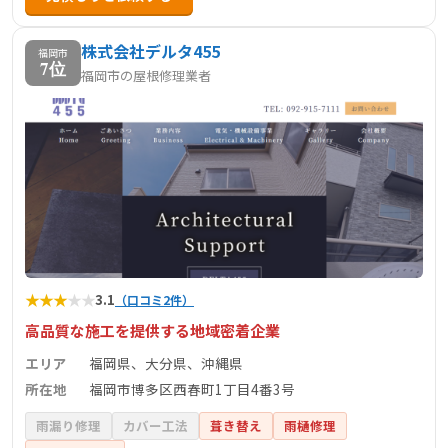
ご要望に応えています。ちょっとしたリフォームから注文
株式会社デルタ455
住宅の施工まで、お気軽にご相談ください。
福岡市
7位
福岡市の屋根修理業者
★
★
★
★
★
3.1
（口コミ2件）
高品質な施工を提供する地域密着企業
エリア
福岡県、大分県、沖縄県
所在地
福岡市博多区西春町1丁目4番3号
雨漏り修理
カバー工法
葺き替え
雨樋修理