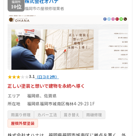
株式会社オハナ
福岡市
10位
福岡市の屋根修理業者
★
★
★
★
★
3.1
（口コミ2件）
正しい塗装と想いで建物を永続へ導く
エリア
福岡県、佐賀県
所在地
福岡県福岡市城南区梅林4-29-23 1F
雨漏り修理
カバー工法
葺き替え
雨樋修理
屋根外壁塗装
株式会社オハナは、福岡県福岡市城南区に拠点を置く、外