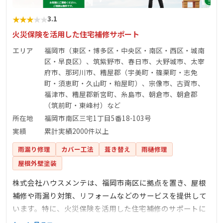
★
★
★
★
★
3.1
火災保険を活用した住宅補修サポート
エリア
福岡市（東区・博多区・中央区・南区・西区・城南
区・早良区）、筑紫野市、春日市、大野城市、太宰
府市、那珂川市、糟屋郡（宇美町・篠栗町・志免
町・須恵町・久山町・粕屋町）、宗像市、古賀市、
福津市、糟屋郡新宮町、糸島市、朝倉市、朝倉郡
（筑前町・東峰村）など
所在地
福岡市南区三宅1丁目5番18-103号
実績
累計実績2000件以上
雨漏り修理
カバー工法
葺き替え
雨樋修理
屋根外壁塗装
株式会社ハウスメンテは、福岡市南区に拠点を置き、屋根
補修や雨漏り対策、リフォームなどのサービスを提供して
います。特に、火災保険を活用した住宅補修のサポートに
力を入れており、自己負担0円での提案も行っています。無