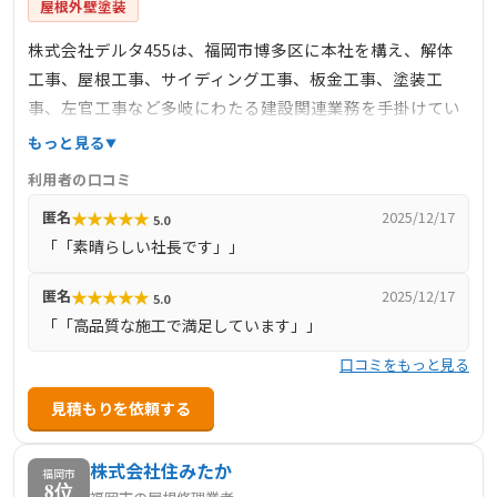
屋根外壁塗装
株式会社デルタ455は、福岡市博多区に本社を構え、解体
工事、屋根工事、サイディング工事、板金工事、塗装工
事、左官工事など多岐にわたる建設関連業務を手掛けてい
ます。特に同質出隅の加工・販売においては、環境に優し
もっと見る
く、高品質な製品を低コストで提供しています。福岡県、
利用者の口コミ
大分県、沖縄県を中心に事業を展開し、地域に密着したサ
★
★
★
★
★
匿名
2025/12/17
5.0
ービスを提供しています。
「「素晴らしい社長です」」
★
★
★
★
★
匿名
2025/12/17
5.0
「「高品質な施工で満足しています」」
口コミをもっと見る
見積もりを依頼する
株式会社住みたか
福岡市
8位