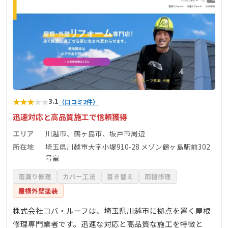
★
★
★
★
★
3.1
（口コミ2件）
迅速対応と高品質施工で信頼獲得
エリア
川越市、鶴ヶ島市、坂戸市周辺
所在地
埼玉県川越市大字小堤910-28 メゾン鶴ヶ島駅前302
号室
雨漏り修理
カバー工法
葺き替え
雨樋修理
屋根外壁塗装
株式会社コバ・ルーフは、埼玉県川越市に拠点を置く屋根
修理専門業者です。迅速な対応と高品質な施工を特徴と