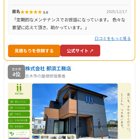
いるサービスといえるでしょう。
★
★
★
★
★
匿名
2025/12/17
5.0
「定期的なメンテナンスでお世話になっています。 色々な
要望に応えて頂き、助かっています。」
口コミをもっと見る
見積もりを依頼する
公式サイト ↗
株式会社 那須工務店
志木市
4位
志木市の屋根修理業者