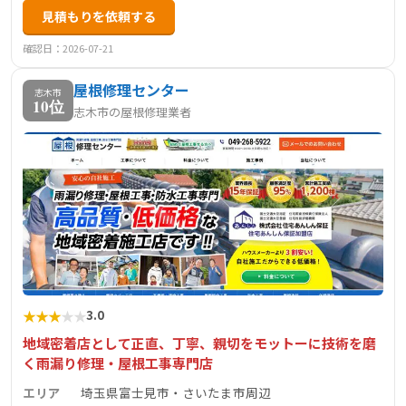
見積もりを依頼する
確認日：2026-07-21
屋根修理センター
志木市
10位
志木市の屋根修理業者
★
★
★
★
★
3.0
地域密着店として正直、丁寧、親切をモットーに技術を磨
く雨漏り修理・屋根工事専門店
エリア
埼玉県富士見市・さいたま市周辺