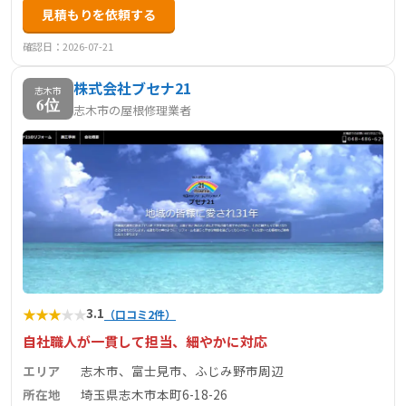
見積もりを依頼する
確認日：2026-07-21
株式会社ブセナ21
志木市
6位
志木市の屋根修理業者
★
★
★
★
★
3.1
（口コミ2件）
自社職人が一貫して担当、細やかに対応
エリア
志木市、富士見市、ふじみ野市周辺
所在地
埼玉県志木市本町6-18-26