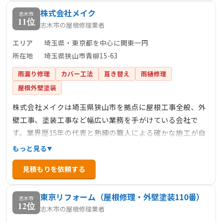
株式会社メイク
志木市
11位
志木市の屋根修理業者
エリア
埼玉県・東京都を中心に関東一円
所在地
埼玉県狭山市青柳15-63
雨漏り修理
カバー工法
葺き替え
雨樋修理
屋根外壁塗装
株式会社メイクは埼玉県狭山市を拠点に屋根工事全般、外
壁工事、塗装工事など幅広い業務を手がけている会社で
す。業界歴15年の代表と熟練の職人による確かな施工が自
慢で、お打ち合わせからアフターフォローまでお客様に寄
もっと見る
り添ってサポートしています。自慢のフットワークを活か
見積もりを依頼する
し、埼玉県・東京都を中心に関東一円で活動しており、雨
漏り修理や屋根修理などの住宅のお困りごとに幅広く対応
東京リフォーム（屋根修理・外壁塗装110番）
しています。
志木市
12位
志木市の屋根修理業者