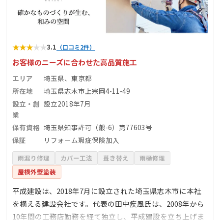
★
★
★
★
★
3.1
（口コミ2件）
お客様のニーズに合わせた高品質施工
エリア
埼玉県、東京都
所在地
埼玉県志木市上宗岡4-11-49
設立・創
設立2018年7月
業
保有資格
埼玉県知事許可（般-6）第77603号
保証
リフォーム瑕疵保険加入
雨漏り修理
カバー工法
葺き替え
雨樋修理
屋根外壁塗装
平成建設は、2018年7月に設立された埼玉県志木市に本社
を構える建設会社です。代表の田中疾風氏は、2008年から
10年間の工務店勤務を経て独立し、平成建設を立ち上げま