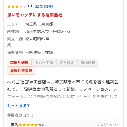
★
★
★
★
★
3.1
（口コミ2件）
思いをカタチにする建築会社
エリア
埼玉県、東京都
所在地
埼玉県志木市下宗岡2-3-3
設立・創
設立昭和62年
業
保有資格
一級建築士在籍
雨漏り修理
カバー工法
葺き替え
雨樋修理
屋根外壁塗装
株式会社 那須工務店は、埼玉県志木市に拠点を置く建築会
社で、一級建築士事務所として新築、リノベーション、リ
フォーム、公共施設の修繕など幅広いサービスを提供して
います。創業は昭和58年1月、設立は昭和62年で、長年にわ
もっと見る
たり地域に根ざした活動を展開しています。お客様の理想
利用者の口コミ
や夢を実現するため、打ち合わせからプランニング、現場
★
★
★
★
★
匿名
2025/12/17
5.0
監督、お引き渡しまで一貫して一級建築士が専任で担当