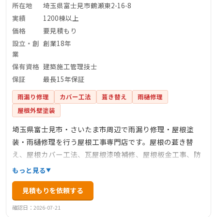
所在地
埼玉県富士見市鶴瀬東2-16-8
実績
1200棟以上
価格
要見積もり
設立・創
創業18年
業
保有資格
建築施工管理技士
保証
最長15年保証
雨漏り修理
カバー工法
葺き替え
雨樋修理
屋根外壁塗装
埼玉県富士見市・さいたま市周辺で雨漏り修理・屋根塗
装・雨樋修理を行う屋根工事専門店です。屋根の葺き替
え、屋根カバー工法、瓦屋根漆喰補修、屋根板金工事、防
水工事なども承っております。創業18年、累計1,200棟の施
もっと見る
工実績があり、建築施工管理技士など有資格者が現場で施
見積もりを依頼する
工いたします。自社施工により中間マージンなしの低価格
を実現し、最長15年保証で定期点検も行います。
確認日：2026-07-21