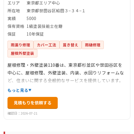
エリア
東京都エリア中心
所在地
東京都世田谷区給田３−３４−１
実績
5000
保有資格
1級塗装技能士在籍
保証
10年保証
雨漏り修理
カバー工法
葺き替え
雨樋修理
屋根外壁塗装
屋根修理・外壁塗装110番は、東京都杉並区や世田谷区を
中心に、屋根修理、外壁塗装、内装、水回りリフォームな
ど、住まいに関する全般的なサービスを提供しています。
見積・点検・調査は無料で、迅速な対応と職人価格を特徴
もっと見る
としています。1級塗装技能士や建築板金技能士が在籍して
見積もりを依頼する
おり、安心の工事とアフターフォローに力を入れていま
す。工事後のお客様との長期的なお付き合いを大切にして
確認日：2026-07-21
おり、リピーターや紹介による依頼が多いことも信頼の証
です。