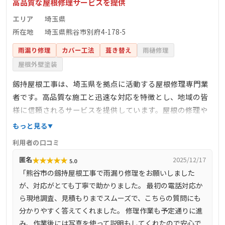
高品質な屋根修理サービスを提供
エリア
埼玉県
所在地
埼玉県熊谷市別府4-178-5
雨漏り修理
カバー工法
葺き替え
雨樋修理
屋根外壁塗装
劔持屋根工事は、埼玉県を拠点に活動する屋根修理専門業
者です。高品質な施工と迅速な対応を特徴とし、地域の皆
様に信頼されるサービスを提供しています。屋根の修理や
メンテナンスに関する豊富な経験と知識を持ち、お客様の
もっと見る
ニーズに合わせた最適な提案を行います。詳細な情報やお
利用者の口コミ
問い合わせについては、公式サイトをご確認ください。
★
★
★
★
★
匿名
2025/12/17
5.0
「熊谷市の劔持屋根工事で雨漏り修理をお願いしました
が、対応がとても丁寧で助かりました。 最初の電話対応か
ら現地調査、見積もりまでスムーズで、こちらの質問にも
分かりやすく答えてくれました。 修理作業も予定通りに進
み、作業後には写真を使って説明もしてくれたので安心で