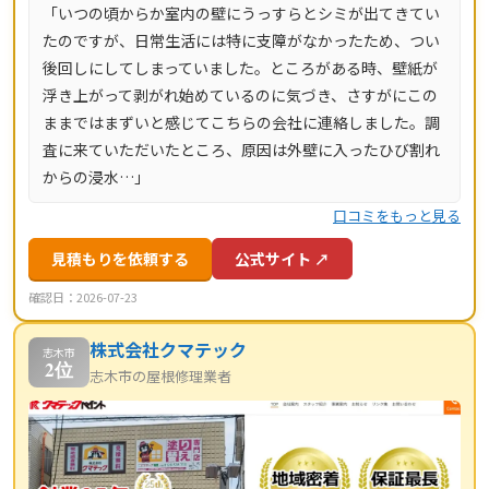
「いつの頃からか室内の壁にうっすらとシミが出てきてい
き。東京都・神奈川県・埼玉県・千葉県・茨城県・栃木
たのですが、日常生活には特に支障がなかったため、つい
県・群馬県など全国14都道府県に対応し、LINE・メールは
後回しにしてしまっていました。ところがある時、壁紙が
24時間受付、最短当日にお伺いします。
浮き上がって剥がれ始めているのに気づき、さすがにこの
ままではまずいと感じてこちらの会社に連絡しました。調
査に来ていただいたところ、原因は外壁に入ったひび割れ
からの浸水…」
口コミをもっと見る
見積もりを依頼する
公式サイト ↗
確認日：2026-07-23
株式会社クマテック
志木市
2位
志木市の屋根修理業者