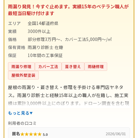
雨漏り発見！今すぐ止めます。実績15年のベテラン職人が
最短当日駆け付けます
エリア
全国14都道府県
実績
3000件以上
価格
部分修理3万円～、カバー工法5,000円～/㎡
保有資格
雨漏り診断士 在籍
保証
10年間の工事保証
雨漏り修理
カバー工法
葺き替え
雨樋修理
屋根外壁塗装
屋根の雨漏り・葺き替え・修理を手掛ける専門店ヤネタ
ス。雨漏り診断士と経験15年以上の職人が在籍し、施工実
績は累計3,000件以上にのぼります。ドローン調査を含む現
地調査・お見積り・出張費は無料。瓦ずれ直し1,500円〜/
もっと見る
㎡、スレート交換5,000円〜/枚、屋根葺き替え9,800円〜/
利用者の口コミ
㎡と料金の目安が明確で、自社職人の直接施工により中間
★
★
★
★
★
匿名
2026/06/01
5.0
マージンがかかりません。施工後は10年間の工事保証付