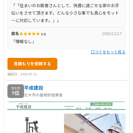
「「住まいのお医者さんとして、快適に過ごせる家のお手
し、安心と信頼のサービスを提供しています。住まいのお
伝いをさせて頂きます。どんな小さな事でも真心をモット
医者さんとして、快適な住環境づくりをサポートし、どん
ーに対応しています。」」
な小さなことでも真心をもって対応しています。
★
★
★
★
★
匿名
2025/12/17
5.0
「情報なし」
口コミをもっと見る
見積もりを依頼する
確認日：2026-07-21
平成建設
志木市
5位
志木市の屋根修理業者