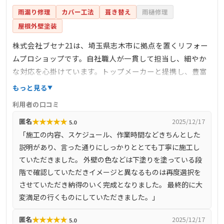
雨漏り修理
カバー工法
葺き替え
雨樋修理
屋根外壁塗装
株式会社ブセナ21は、埼玉県志木市に拠点を置くリフォー
ムプロショップです。自社職人が一貫して担当し、細やか
な対応を心掛けています。トップメーカーと提携し、豊富
な商品を提供。工事着工後の追加料金は一切かからず、安
もっと見る
心して依頼できます。サービス内容は、屋根リフォーム、
利用者の口コミ
外壁塗装、内装リフォーム、キッチンや浴室、トイレなど
★
★
★
★
★
匿名
2025/12/17
5.0
の水回りリフォーム、ガラス・サッシ・シャッターの入れ
「施工の内容、スケジュール、作業時間などきちんとした
替えなど多岐にわたります。急な雨漏りにも屋根専門職人
説明があり、言った通りにしっかりととても丁寧に施工し
が迅速に対応し、大切な住まいを守ります。施工事例とし
ていただきました。 外壁の色などは下塗りを塗っている段
て、屋根葺き替えやバルコニー防水工事、外壁塗装工事な
階で確認していただきイメージと異なるものは再度選択を
どがあり、詳細は公式サイトで確認できます。
させていただき納得のいく完成となりました。 最終的に大
変満足の行くものにしていただきました。」
★
★
★
★
★
匿名
2025/12/17
5.0