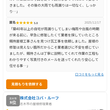
きました。 その後の大雨でも雨漏りは一切なく、しっか
り…」
★
★
★
★
★
匿名
2025/12/17
5.0
「築40年以上の自宅が雨漏りしてしまい梅雨や台風の時期
が来る前に、早急に修理したくて業者を探していたところ
剱持屋根工事さんを見つけ瓦工事を依頼しました。屋根の
修理は見えない箇所だからこそ業者選びに不安を感じてい
ましたが、剱持さんは丁寧に説明してくれて作業の工程も
わかりやすく写真付きのメールを送ってくれたり安心して
任せる事…」
口コミをもっと見る
見積もりを依頼する
株式会社コバ・ルーフ
志木市
8位
志木市の屋根修理業者