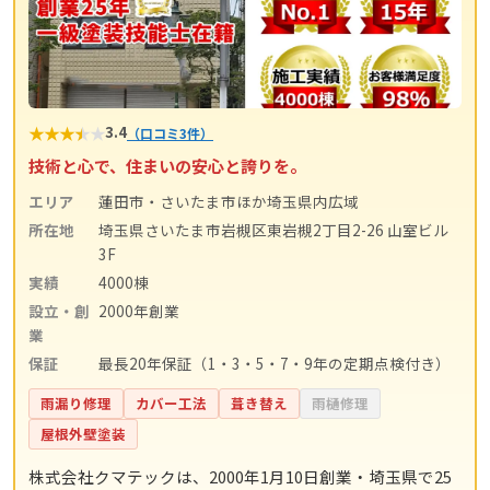
★
★
★
★
★
3.4
（口コミ3件）
技術と心で、住まいの安心と誇りを。
エリア
蓮田市・さいたま市ほか埼玉県内広域
所在地
埼玉県さいたま市岩槻区東岩槻2丁目2-26 山室ビル
3F
実績
4000棟
設立・創
2000年創業
業
保証
最長20年保証（1・3・5・7・9年の定期点検付き）
雨漏り修理
カバー工法
葺き替え
雨樋修理
屋根外壁塗装
株式会社クマテックは、2000年1月10日創業・埼玉県で25