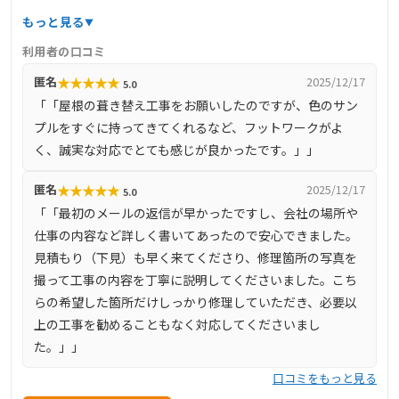
した。主な事業内容は、建築一式工事、屋根工事、塗装工
もっと見る
事、防水工事、外構工事、大工工事、内装工事、住宅設備
利用者の口コミ
工事など多岐にわたります。埼玉県知事許可（般-6）第
★
★
★
★
★
匿名
2025/12/17
5.0
77603号を取得し、一般建設業として建築工事業・解体工
「「屋根の葺き替え工事をお願いしたのですが、色のサン
事業を営んでいます。加盟団体として、一般社団法人住宅
プルをすぐに持ってきてくれるなど、フットワークがよ
リフォーム推進サポート協議会やLIXILリフォームネットに
く、誠実な対応でとても感じが良かったです。」」
所属し、賠償責任保険やリフォーム瑕疵保険にも加入して
います。お見積もりは無料で、即日対応も可能です。
★
★
★
★
★
匿名
2025/12/17
5.0
「「最初のメールの返信が早かったですし、会社の場所や
仕事の内容など詳しく書いてあったので安心できました。
見積もり（下見）も早く来てくださり、修理箇所の写真を
撮って工事の内容を丁寧に説明してくださいました。こち
らの希望した箇所だけしっかり修理していただき、必要以
上の工事を勧めることもなく対応してくださいまし
た。」」
口コミをもっと見る