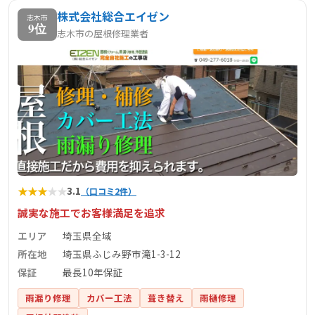
株式会社総合エイゼン
志木市
9位
志木市の屋根修理業者
★
★
★
★
★
3.1
（口コミ2件）
誠実な施工でお客様満足を追求
エリア
埼玉県全域
所在地
埼玉県ふじみ野市滝1-3-12
保証
最長10年保証
雨漏り修理
カバー工法
葺き替え
雨樋修理