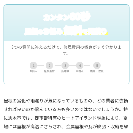
60秒
カンタン
無料
屋根
お悩み
見積り
の
で
3つの質問に答えるだけで、修理費用の概算がすぐ分かりま
す。
1
2
3
4
5
お悩み
屋根素材
築年数
重視点
概算・依頼
屋根の劣化や雨漏りが気になっているものの、どの業者に依頼
すれば良いのか悩んでいる方も多いのではないでしょうか。特
に志木市では、都市部特有のヒートアイランド現象により、夏
場には屋根が高温にさらされ、金属屋根や瓦が膨張・収縮を繰