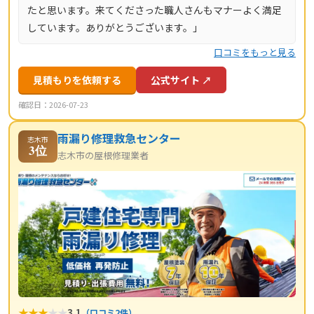
たと思います。来てくださった職人さんもマナーよく満足
しています。ありがとうございます。」
口コミをもっと見る
見積もりを依頼する
公式サイト ↗
確認日：2026-07-23
雨漏り修理救急センター
志木市
3位
志木市の屋根修理業者
★
★
★
★
★
3.1
（口コミ2件）