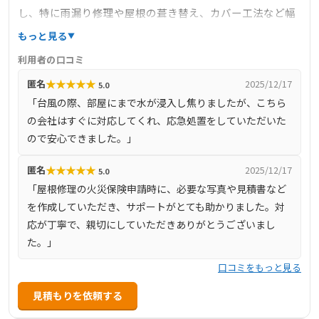
し、特に雨漏り修理や屋根の葺き替え、カバー工法など幅
広い屋根修理を手掛けています。現地調査には必ず代表が
もっと見る
直接伺い、詳細な見積もりを提供することで、費用の透明
利用者の口コミ
性を確保し、お客様の予算に合わせた最適なプランを提案
★
★
★
★
★
匿名
2025/12/17
5.0
しています。また、施工は熟練した職人が担当し、品質に
「台風の際、部屋にまで水が浸入し焦りましたが、こちら
妥協しない姿勢が高く評価されています。さらに、火災保
の会社はすぐに対応してくれ、応急処置をしていただいた
険の申請サポートも行っており、申請に必要な写真や見積
ので安心できました。」
書の作成など、手続き全般をサポートしています。川越市
をはじめ、埼玉県内の広範囲にわたってサービスを提供
★
★
★
★
★
匿名
2025/12/17
5.0
し、信頼と実績を積み重ねている企業です。
「屋根修理の火災保険申請時に、必要な写真や見積書など
を作成していただき、サポートがとても助かりました。対
応が丁寧で、親切にしていただきありがとうございまし
た。」
口コミをもっと見る
見積もりを依頼する