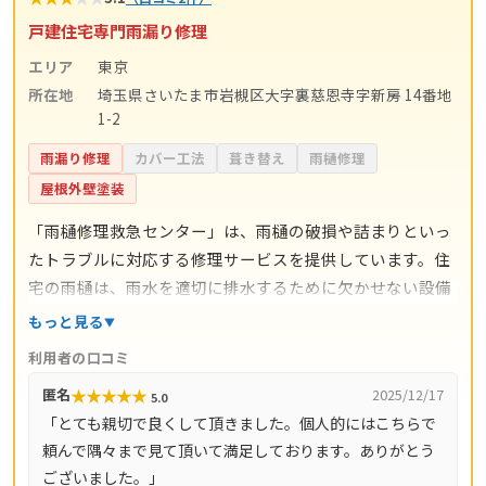
戸建住宅専門雨漏り修理
エリア
東京
所在地
埼玉県さいたま市岩槻区大字裏慈恩寺字新房 14番地
1-2
雨漏り修理
カバー工法
葺き替え
雨樋修理
屋根外壁塗装
「雨樋修理救急センター」は、雨樋の破損や詰まりといっ
たトラブルに対応する修理サービスを提供しています。住
宅の雨樋は、雨水を適切に排水するために欠かせない設備
であり、故障や劣化を放置すると外壁や基礎部分に影響を
もっと見る
及ぼす可能性があります。同センターでは、こうした不具
利用者の口コミ
合に迅速な対応を行い、利用者の暮らしを守るサポートを
★
★
★
★
★
匿名
2025/12/17
5.0
行っています。 また、日常的な清掃や点検といったメンテ
「とても親切で良くして頂きました。個人的にはこちらで
ナンスにも対応しており、急な修理だけでなく予防的な管
頼んで隅々まで見て頂いて満足しております。ありがとう
理を希望する方にも利用しやすいのが特徴です。専門スタ
ございました。」
ッフによる現場対応を通じて、地域の住宅維持に貢献して