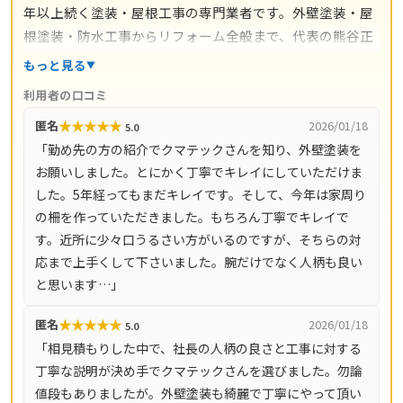
年以上続く塗装・屋根工事の専門業者です。外壁塗装・屋
根塗装・防水工事からリフォーム全般まで、代表の熊谷正
幸氏のもと自社職人が完全施工。施工後は最長20年の保証
もっと見る
が付き、1・3・5・7・9年後を目安にした定期点検まで約
利用者の口コミ
束されているのが大きな特徴です。現地調査・ご相談・お
★
★
★
★
★
匿名
2026/01/18
5.0
見積もりはすべて無料（営業時間9時〜19時・土日祝も対
「勤め先の方の紹介でクマテックさんを知り、外壁塗装を
応）。本社のある蓮田市を中心に、さいたま市（岩槻区・
お願いしました。とにかく丁寧でキレイにしていただけま
見沼区・北区・大宮区・浦和区）・白岡市・久喜市・加須
した。5年経ってもまだキレイです。そして、今年は家周り
市・上尾市・桶川市・北本市・春日部市・伊奈町など埼玉
の柵を作っていただきました。もちろん丁寧でキレイで
県の広いエリアをカバーしています。
す。近所に少々口うるさい方がいるのですが、そちらの対
応まで上手くして下さいました。腕だけでなく人柄も良い
と思います…」
★
★
★
★
★
匿名
2026/01/18
5.0
「相見積もりした中で、社長の人柄の良さと工事に対する
丁寧な説明が決め手でクマテックさんを選びました。勿論
値段もありましたが。外壁塗装も綺麗で丁寧にやって頂い