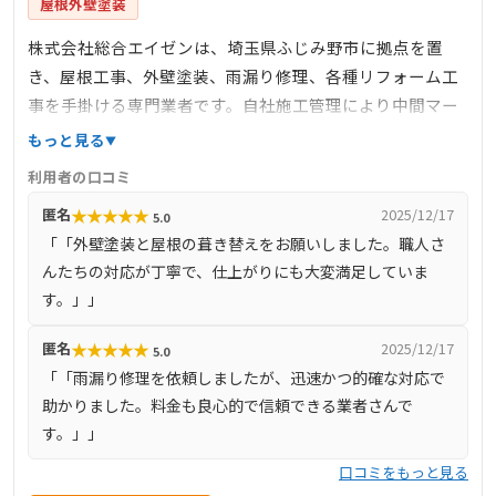
屋根外壁塗装
株式会社総合エイゼンは、埼玉県ふじみ野市に拠点を置
き、屋根工事、外壁塗装、雨漏り修理、各種リフォーム工
事を手掛ける専門業者です。自社施工管理により中間マー
ジンを排除し、高品質な施工を適正価格で提供していま
もっと見る
す。特に、屋根の葺き替えやカバー工法、外壁塗装におい
利用者の口コミ
ては、最新の高耐久材料と技術を駆使し、長持ちする住ま
★
★
★
★
★
匿名
2025/12/17
5.0
いづくりをサポートします。お客様第一主義を掲げ、どん
「「外壁塗装と屋根の葺き替えをお願いしました。職人さ
な小さな工事でも喜んで対応し、見積もりや現地調査は無
んたちの対応が丁寧で、仕上がりにも大変満足していま
料で実施。工事前の近隣挨拶や工事後のアフターサービス
す。」」
も万全で、最長10年の保証を提供しています。
★
★
★
★
★
匿名
2025/12/17
5.0
「「雨漏り修理を依頼しましたが、迅速かつ的確な対応で
助かりました。料金も良心的で信頼できる業者さんで
す。」」
口コミをもっと見る