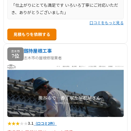
「仕上がりにとても満足です いろいろ丁寧にご対応いただ
き、ありがとうございました」
口コミをもっと見る
見積もりを依頼する
劔持屋根工事
志木市
7位
志木市の屋根修理業者
★
★
★
★
★
3.1
（口コミ2件）