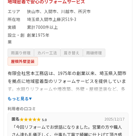
地域密着で安心のリフォームサービス
エリア
狭山市、入間市、川越市、所沢市
所在地
埼玉県入間市上藤沢519-3
実績
累計7000件以上
設立・創
創業1975年
業
雨漏り修理
カバー工法
葺き替え
雨樋修理
屋根外壁塗装
有限会社宮本工務店は、1975年の創業以来、埼玉県入間市
を拠点に地域密着型のリフォームサービスを提供していま
す。水廻りリフォームや増改築、外壁・屋根塗装など、多
岐にわたる施工を手掛け、累計7000件以上の実績を誇りま
もっと見る
す。狭山店と入間店の2つのショールームでは、実物の商品
利用者の口コミ
を見て触れて体感できる環境を整え、お客様に最適なリフ
★
★
★
★
★
匿名
2025/12/17
5.0
ォームプランを提案しています。自社施工体制により、高
「今回リフォームでお世話になりました。営業の方や職人
品質な施工と迅速な対応を実現し、地元の皆様から高い信
さん達も礼儀正しく、仕事も丁寧で綺麗に仕上げて頂き感