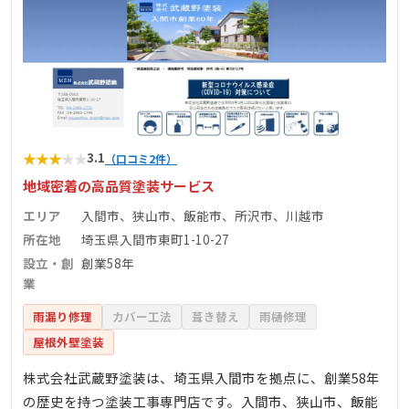
★
★
★
★
★
3.1
（口コミ2件）
地域密着の高品質塗装サービス
エリア
入間市、狭山市、飯能市、所沢市、川越市
所在地
埼玉県入間市東町1-10-27
設立・創
創業58年
業
雨漏り修理
カバー工法
葺き替え
雨樋修理
屋根外壁塗装
株式会社武蔵野塗装は、埼玉県入間市を拠点に、創業58年
の歴史を持つ塗装工事専門店です。入間市、狭山市、飯能