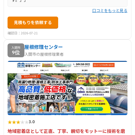
口コミをもっと見る
見積もりを依頼する
確認日：2026-07-21
屋根修理センター
入間市
9位
入間市の屋根修理業者
★
★
★
★
★
3.0
地域密着店として正直、丁寧、親切をモットーに技術を磨