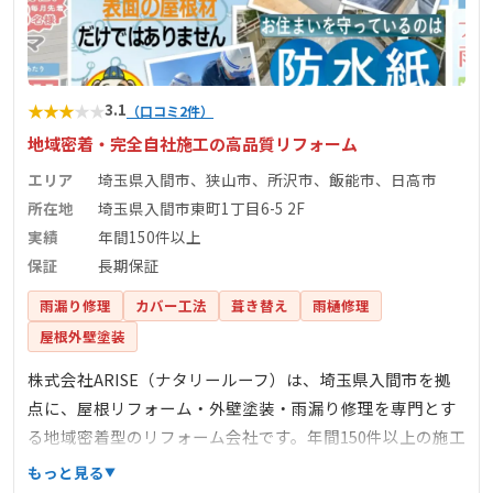
★
★
★
★
★
3.1
（口コミ2件）
地域密着・完全自社施工の高品質リフォーム
エリア
埼玉県入間市、狭山市、所沢市、飯能市、日高市
所在地
埼玉県入間市東町1丁目6-5 2F
実績
年間150件以上
保証
長期保証
雨漏り修理
カバー工法
葺き替え
雨樋修理
屋根外壁塗装
株式会社ARISE（ナタリールーフ）は、埼玉県入間市を拠
点に、屋根リフォーム・外壁塗装・雨漏り修理を専門とす
る地域密着型のリフォーム会社です。年間150件以上の施工
実績を持ち、完全自社施工による高品質なサービスを提供
もっと見る