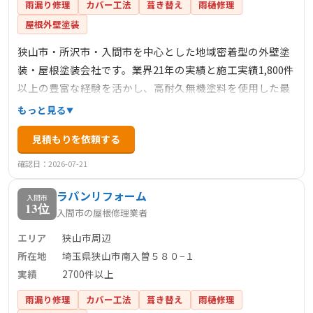
雨漏り修理
カバー工法
葺き替え
雨樋修理
屋根外壁塗装
狭山市・所沢市・入間市を中心とした地域密着型の外壁塗
装・屋根塗装会社です。業界21年の実績と施工実績1,800件
以上の豊富な経験を活かし、高耐久無機塗料を使用した最
長12年保証の高品質施工を提供。完全自社施工による安心
もっと見る
の品質管理、無料現地調査、迅速な対応、充実したアフタ
見積もりを依頼する
ーフォローで、お客様の大切なお住まいを長期的に守りま
す。
確認日：2026-07-21
ラパンリフォーム
入間市
13位
入間市の屋根修理業者
エリア
狭山市周辺
所在地
埼玉県狭山市南入曽５８０−１
実績
2700件以上
雨漏り修理
カバー工法
葺き替え
雨樋修理