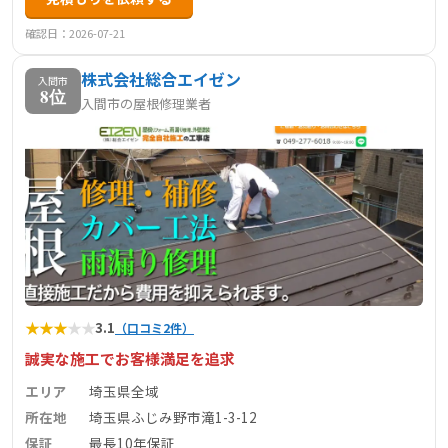
確認日：2026-07-21
株式会社総合エイゼン
入間市
8位
入間市の屋根修理業者
★
★
★
★
★
3.1
（口コミ2件）
誠実な施工でお客様満足を追求
エリア
埼玉県全域
所在地
埼玉県ふじみ野市滝1-3-12
保証
最長10年保証