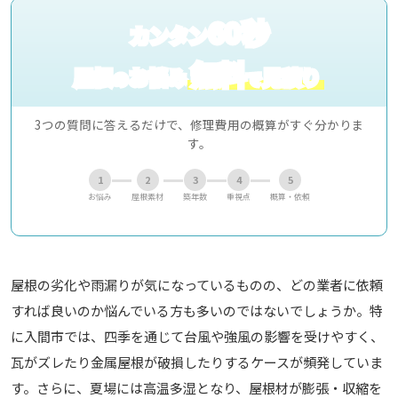
60秒
カンタン
無料
屋根
お悩み
見積り
の
で
3つの質問に答えるだけで、修理費用の概算がすぐ分かりま
す。
1
2
3
4
5
お悩み
屋根素材
築年数
重視点
概算・依頼
屋根の劣化や雨漏りが気になっているものの、どの業者に依頼
すれば良いのか悩んでいる方も多いのではないでしょうか。特
に入間市では、四季を通じて台風や強風の影響を受けやすく、
瓦がズレたり金属屋根が破損したりするケースが頻発していま
す。さらに、夏場には高温多湿となり、屋根材が膨張・収縮を