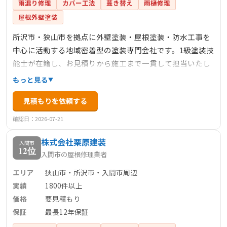
雨漏り修理
カバー工法
葺き替え
雨樋修理
屋根外壁塗装
所沢市・狭山市を拠点に外壁塗装・屋根塗装・防水工事を
中心に活動する地域密着型の塗装専門会社です。1級塗装技
能士が在籍し、お見積りから施工まで一貫して担当いたし
ます。直営店ならではの高品質・低価格を実現し、細部ま
もっと見る
で手を抜かないプロの仕事をお約束します。年間施工実績
見積もりを依頼する
多数で、中間マージンをかけずリーズナブルな価格で施工
いたします。
確認日：2026-07-21
株式会社栗原建装
入間市
12位
入間市の屋根修理業者
エリア
狭山市・所沢市・入間市周辺
実績
1800件以上
価格
要見積もり
保証
最長12年保証