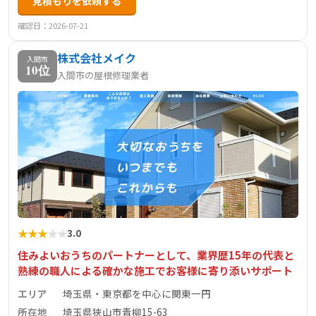
見積もりを依頼する
工いたします。自社施工により中間マージンなしの低価格
を実現し、最長15年保証で定期点検も行います。
確認日：2026-07-21
株式会社メイク
入間市
10位
入間市の屋根修理業者
★
★
★
★
★
3.0
住みよいおうちのパートナーとして、業界歴15年の代表と
熟練の職人による確かな施工でお客様に寄り添いサポート
エリア
埼玉県・東京都を中心に関東一円
所在地
埼玉県狭山市青柳15-63