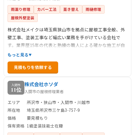
雨漏り修理
カバー工法
葺き替え
雨樋修理
屋根外壁塗装
株式会社メイクは埼玉県狭山市を拠点に屋根工事全般、外
壁工事、塗装工事など幅広い業務を手がけている会社で
す。業界歴15年の代表と熟練の職人による確かな施工が自
慢で、お打ち合わせからアフターフォローまでお客様に寄
もっと見る
り添ってサポートしています。自慢のフットワークを活か
見積もりを依頼する
し、埼玉県・東京都を中心に関東一円で活動しており、雨
漏り修理や屋根修理などの住宅のお困りごとに幅広く対応
株式会社ホソダ
しています。
入間市
11位
入間市の屋根修理業者
エリア
所沢市・狭山市・入間市・川越市
所在地
埼玉県所沢市三ケ島3-757-9
価格
要見積もり
保有資格
1級塗装技能士在籍