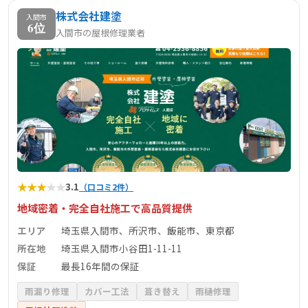
株式会社建塗
入間市
6位
入間市の屋根修理業者
★
★
★
★
★
3.1
（口コミ2件）
地域密着・完全自社施工で高品質提供
エリア
埼玉県入間市、所沢市、飯能市、東京都
所在地
埼玉県入間市小谷田1-11-11
保証
最長16年間の保証
雨漏り修理
カバー工法
葺き替え
雨樋修理