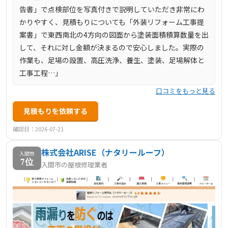
告書」で点検部位を写真付きで説明していただき非常にわ
かりやすく、見積もりについても「外装リフォーム工事提
案書」で東西南北の4方向の図面から塗装面積積算数量を出
して、それに対し金額が決まるので安心しました。実際の
作業も、足場の設置、高圧洗浄、養生、塗装、足場解体と
工事工程…」
口コミをもっと見る
見積もりを依頼する
確認日：2026-07-21
株式会社ARISE（ナタリールーフ）
入間市
7位
入間市の屋根修理業者