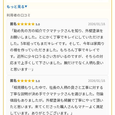
幸氏のもと自社職人が完全施工。施工後は最長20年の保証
もっと見る
が付き、1・3・5・7・9年後を目安にした定期点検まで約
利用者の口コミ
束されているのが大きな特徴です。現地調査・ご相談・お
★
★
★
★
★
匿名
2026/01/18
5.0
見積もりはすべて無料（営業時間9時〜19時・土日祝も対
「勤め先の方の紹介でクマテックさんを知り、外壁塗装を
応）。本社のある蓮田市を中心に、さいたま市（岩槻区・
お願いしました。とにかく丁寧でキレイにしていただけま
見沼区・北区・大宮区・浦和区）・白岡市・久喜市・加須
した。5年経ってもまだキレイです。そして、今年は家周り
市・上尾市・桶川市・北本市・春日部市・伊奈町など埼玉
の柵を作っていただきました。もちろん丁寧でキレイで
県の広いエリアをカバーしています。
す。近所に少々口うるさい方がいるのですが、そちらの対
応まで上手くして下さいました。腕だけでなく人柄も良い
と思います…」
★
★
★
★
★
匿名
2026/01/18
5.0
「相見積もりした中で、社長の人柄の良さと工事に対する
丁寧な説明が決め手でクマテックさんを選びました。勿論
値段もありましたが。外壁塗装も綺麗で丁寧にやって頂い
たと思います。来てくださった職人さんもマナーよく満足
しています。ありがとうございます。」