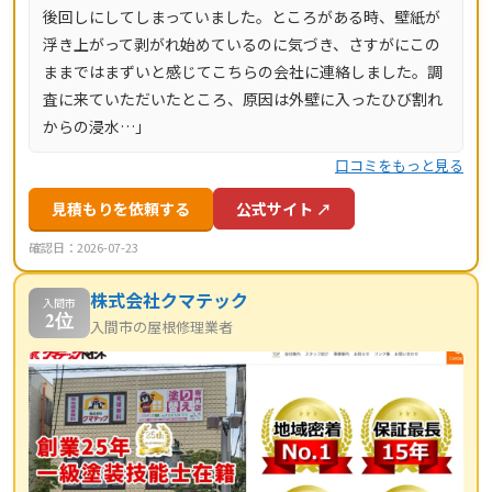
後回しにしてしまっていました。ところがある時、壁紙が
24時間受付、最短当日にお伺いします。
浮き上がって剥がれ始めているのに気づき、さすがにこの
ままではまずいと感じてこちらの会社に連絡しました。調
査に来ていただいたところ、原因は外壁に入ったひび割れ
からの浸水…」
口コミをもっと見る
見積もりを依頼する
公式サイト ↗
確認日：2026-07-23
株式会社クマテック
入間市
2位
入間市の屋根修理業者