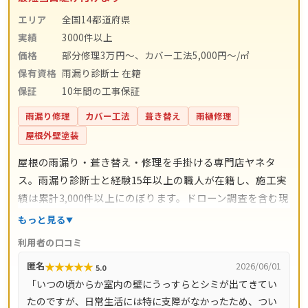
エリア
全国14都道府県
実績
3000件以上
価格
部分修理3万円～、カバー工法5,000円～/㎡
保有資格
雨漏り診断士 在籍
保証
10年間の工事保証
雨漏り修理
カバー工法
葺き替え
雨樋修理
屋根外壁塗装
屋根の雨漏り・葺き替え・修理を手掛ける専門店ヤネタ
ス。雨漏り診断士と経験15年以上の職人が在籍し、施工実
績は累計3,000件以上にのぼります。ドローン調査を含む現
地調査・お見積り・出張費は無料。瓦ずれ直し1,500円〜/
もっと見る
㎡、スレート交換5,000円〜/枚、屋根葺き替え9,800円〜/
利用者の口コミ
㎡と料金の目安が明確で、自社職人の直接施工により中間
★
★
★
★
★
匿名
2026/06/01
5.0
マージンがかかりません。施工後は10年間の工事保証付
「いつの頃からか室内の壁にうっすらとシミが出てきてい
き。東京都・神奈川県・埼玉県・千葉県・茨城県・栃木
たのですが、日常生活には特に支障がなかったため、つい
県・群馬県など全国14都道府県に対応し、LINE・メールは