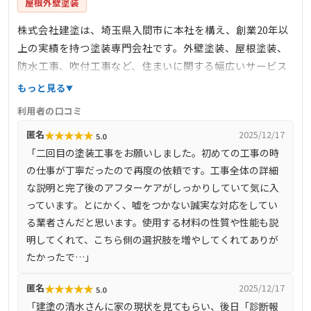
屋根外壁塗装
株式会社建塗は、埼玉県入間市に本社を構え、創業20年以
上の実績を持つ塗装専門会社です。外壁塗装、屋根塗装、
防水工事、吹付工事など、住まいに関する幅広いサービス
を提供しています。完全自社施工と地域密着型の営業スタ
もっと見る
イルにより、お客様満足度、価格満足度、知り合いに紹介
利用者の口コミ
したい外壁塗装会社の3部門でNo.1を獲得しています。施工
★
★
★
★
★
匿名
2025/12/17
5.0
後のアフターフォローも万全で、最長16年間の保証や定期
「二回目の塗装工事をお願いしました。初めての工事の時
診断を実施し、お客様の安心をサポートしています。
の仕事が丁寧だったので再度の依頼です。工事全体の詳細
な説明と完了後のアフターケアがしっかりしていて気に入
っています。とにかく、嘘をつかない誠実な対応をしてい
る業者さんだと思います。使用する材料の性質や性能も説
明してくれて、こちら側の選択肢を増やしてくれてありが
たかったで…」
★
★
★
★
★
匿名
2025/12/17
5.0
「建塗の清水さんに家の現状を見てもらい、後日「診断報