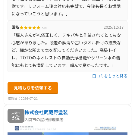
頼を得ています。
謝です。リフォーム後の対応も完璧で、今後も長くお世話
になっていこうと思います。」
★
★
★
★
★
匿名
2025/12/17
5.0
「職人さんが礼儀正しく、テキパキと作業されてとても安
心感がありました。段差の解消や古いタオル掛けの撤去な
ど、細かな所まで気を配ってくださいました。高級トイ
レ、TOTOのネオレストの自動洗浄機能やクリーン水の機
能にもとても満足しています。頼んで良かったです。」
口コミをもっと見る
見積もりを依頼する
確認日：2026-07-21
株式会社武蔵野塗装
入間市
5位
入間市の屋根修理業者