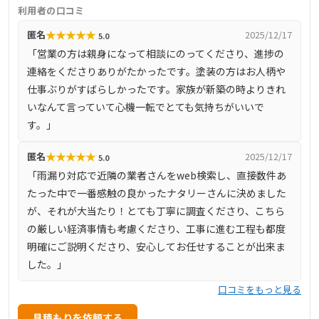
しています。自社ショールームを保有し、実際の屋根材や
利用者の口コミ
塗料を確認しながら相談できる環境を整えています。無料
★
★
★
★
★
匿名
2025/12/17
5.0
の屋根診断や詳細な見積もりを通じて、お客様のニーズに
「営業の方は親身になって相談にのってくださり、進捗の
合わせた最適な提案を行い、施工後も定期点検や長期保証
連絡をくださりありがたかったです。塗装の方はお人柄や
など、充実したアフターフォローで安心を提供していま
仕事ぶりがすばらしかったです。家族が新築の時よりきれ
す。
いなんて言っていて心機一転でとても気持ちがいいで
す。」
★
★
★
★
★
匿名
2025/12/17
5.0
「雨漏り対応で近隣の業者さんをweb検索し、直接数件あ
たった中で一番感触の良かったナタリーさんに決めました
が、それが大当たり！とても丁寧に調査くださり、こちら
の厳しい経済事情も考慮くださり、工事に進む工程も都度
明確にご説明くださり、安心してお任せすることが出来ま
した。」
口コミをもっと見る
見積もりを依頼する