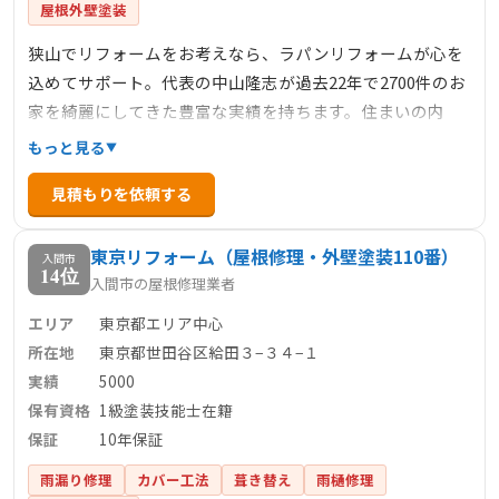
屋根外壁塗装
狭山でリフォームをお考えなら、ラパンリフォームが心を
込めてサポート。代表の中山隆志が過去22年で2700件のお
家を綺麗にしてきた豊富な実績を持ちます。住まいの内
装・外装・水回りなど、快適・安全な暮らしのための設
もっと見る
計・施工をトータルプロデュース。お客様の大切な住まい
見積もりを依頼する
を守り、家族が最高の休息場所として快適に過ごせるよう
真心込めて対応いたします。
東京リフォーム（屋根修理・外壁塗装110番）
入間市
14位
入間市の屋根修理業者
エリア
東京都エリア中心
所在地
東京都世田谷区給田３−３４−１
実績
5000
保有資格
1級塗装技能士在籍
保証
10年保証
雨漏り修理
カバー工法
葺き替え
雨樋修理