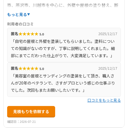
市、所沢市、川越市を中心に、外壁や屋根の塗り替え、断
熱・遮熱塗装、特殊抗菌塗装など、多岐にわたるサービス
もっと見る
を提供しています。自社施工による高品質な仕上がりと、
利用者の口コミ
地域密着型の迅速な対応で、多くのお客様から信頼を得て
★
★
★
★
★
匿名
2025/12/17
5.0
います。公式サイトでは、施工事例やお客様の声、カラー
「自宅の屋根と外壁を塗装してもらいました。塗料につい
シミュレーションなど、リフォームを検討する際に役立つ
ての知識がないのですが、丁寧に説明してくれました。細
情報が豊富に掲載されています。
部にまでこだわった仕上がりで、大変満足しています。」
★
★
★
★
★
匿名
2025/12/17
5.0
「美容室の屋根とサンディングの塗装をして頂き、職人さ
んが20年のベテランで、さすがプロという感じの仕事ぶり
でした。次回もまたお願いしたいです。」
口コミをもっと見る
見積もりを依頼する
確認日：2026-07-21