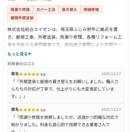
雨漏り修理
カバー工法
葺き替え
雨樋修理
屋根外壁塗装
株式会社総合エイゼンは、埼玉県ふじみ野市に拠点を置
き、屋根工事、外壁塗装、雨漏り修理、各種リフォーム工
事を手掛ける専門業者です。自社施工管理により中間マー
ジンを排除し、高品質な施工を適正価格で提供していま
もっと見る
す。特に、屋根の葺き替えやカバー工法、外壁塗装におい
利用者の口コミ
ては、最新の高耐久材料と技術を駆使し、長持ちする住ま
★
★
★
★
★
匿名
2025/12/17
5.0
いづくりをサポートします。お客様第一主義を掲げ、どん
「「外壁塗装と屋根の葺き替えをお願いしました。職人さ
な小さな工事でも喜んで対応し、見積もりや現地調査は無
んたちの対応が丁寧で、仕上がりにも大変満足していま
料で実施。工事前の近隣挨拶や工事後のアフターサービス
す。」」
も万全で、最長10年の保証を提供しています。
★
★
★
★
★
匿名
2025/12/17
5.0
「「雨漏り修理を依頼しましたが、迅速かつ的確な対応で
助かりました。料金も良心的で信頼できる業者さんで
す。」」