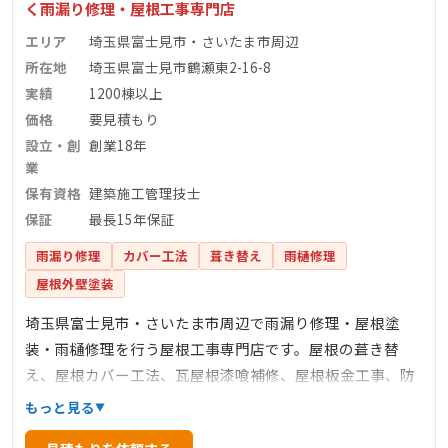
く雨漏り修理・屋根工事専門店
エリア
埼玉県富士見市・さいたま市周辺
所在地
埼玉県富士見市鶴瀬東2-16-8
実績
1200棟以上
価格
要見積もり
設立・創
創業18年
業
保有資格
建築施工管理技士
保証
最長15年保証
雨漏り修理
カバー工法
葺き替え
雨樋修理
屋根外壁塗装
埼玉県富士見市・さいたま市周辺で雨漏り修理・屋根塗
装・雨樋修理を行う屋根工事専門店です。屋根の葺き替
え、屋根カバー工法、瓦屋根漆喰補修、屋根板金工事、防
水工事なども承っております。創業18年、累計1,200棟の施
もっと見る
工実績があり、建築施工管理技士など有資格者が現場で施