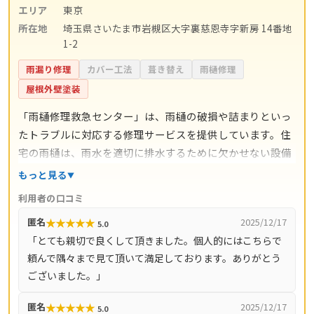
エリア
東京
所在地
埼玉県さいたま市岩槻区大字裏慈恩寺字新房 14番地
1-2
雨漏り修理
カバー工法
葺き替え
雨樋修理
屋根外壁塗装
「雨樋修理救急センター」は、雨樋の破損や詰まりといっ
たトラブルに対応する修理サービスを提供しています。住
宅の雨樋は、雨水を適切に排水するために欠かせない設備
であり、故障や劣化を放置すると外壁や基礎部分に影響を
もっと見る
及ぼす可能性があります。同センターでは、こうした不具
利用者の口コミ
合に迅速な対応を行い、利用者の暮らしを守るサポートを
★
★
★
★
★
匿名
2025/12/17
5.0
行っています。 また、日常的な清掃や点検といったメンテ
「とても親切で良くして頂きました。個人的にはこちらで
ナンスにも対応しており、急な修理だけでなく予防的な管
頼んで隅々まで見て頂いて満足しております。ありがとう
理を希望する方にも利用しやすいのが特徴です。専門スタ
ございました。」
ッフによる現場対応を通じて、地域の住宅維持に貢献して
いるサービスといえるでしょう。
★
★
★
★
★
匿名
2025/12/17
5.0