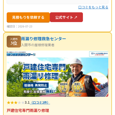
口コミをもっと見る
見積もりを依頼する
公式サイト ↗
確認日：2026-07-23
雨漏り修理救急センター
入間市
3位
入間市の屋根修理業者
★
★
★
★
★
3.1
（口コミ2件）
戸建住宅専門雨漏り修理