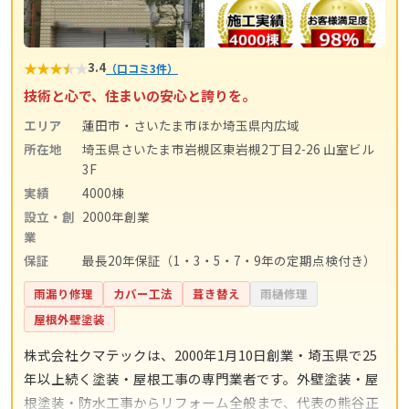
★
★
★
★
★
3.4
（口コミ3件）
技術と心で、住まいの安心と誇りを。
エリア
蓮田市・さいたま市ほか埼玉県内広域
所在地
埼玉県さいたま市岩槻区東岩槻2丁目2-26 山室ビル
3F
実績
4000棟
設立・創
2000年創業
業
保証
最長20年保証（1・3・5・7・9年の定期点検付き）
雨漏り修理
カバー工法
葺き替え
雨樋修理
屋根外壁塗装
株式会社クマテックは、2000年1月10日創業・埼玉県で25
年以上続く塗装・屋根工事の専門業者です。外壁塗装・屋
根塗装・防水工事からリフォーム全般まで、代表の熊谷正