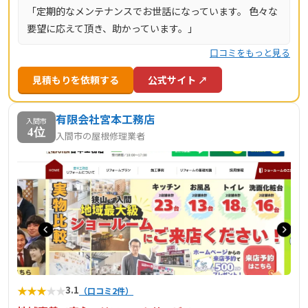
「定期的なメンテナンスでお世話になっています。 色々な
要望に応えて頂き、助かっています。」
口コミをもっと見る
見積もりを依頼する
公式サイト ↗
有限会社宮本工務店
入間市
4位
入間市の屋根修理業者
★
★
★
★
★
3.1
（口コミ2件）