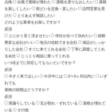
点検
台風で屋根が壊れた
屋根を塗りなおしたい
屋根
を新しくしたい
雨どいを交換・直したい
訪問営業を受
けた
とりあえず相談したい
どのような業者をお探しですか？
必須
とにかく安く済ませたい
何社か比べて決めたい
経験
豊富な会社がいい
地元の信頼できる会社
保証がしっか
りした会社
すぐに来てくれる会社
丁寧に調査してくれ
る会社
じっくり相談に乗ってくれる
いつ頃までに対応してもらいたいですか？
必須
今すぐ来てほしい
今月中には
2〜3ヶ月以内に
いず
れでも
屋根の状態はどうですか？
必須
雨漏りしている
瓦が割れ・ずれている
屋根が壊れて
いる
その他