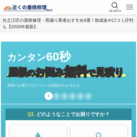
SEARCH
住之江区の屋根修理・雨漏り業者おすすめ4選！助成金や口コミ評判
も【2026年最新】
60秒
カンタン
無料
屋根
お悩み
見積り
の
で
屋根のお困りのだいたいの金額がわかるかも
1
2
3
4
5
6
Q1.
どのようなことでお困りですか？