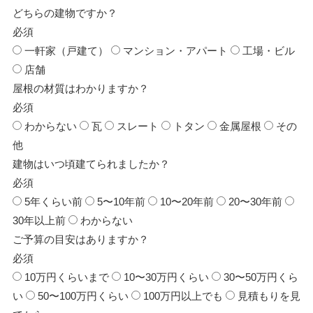
どちらの建物ですか？
必須
一軒家（戸建て）
マンション・アパート
工場・ビル
店舗
屋根の材質はわかりますか？
必須
わからない
瓦
スレート
トタン
金属屋根
その
他
建物はいつ頃建てられましたか？
必須
5年くらい前
5〜10年前
10〜20年前
20〜30年前
30年以上前
わからない
ご予算の目安はありますか？
必須
10万円くらいまで
10〜30万円くらい
30〜50万円くら
い
50〜100万円くらい
100万円以上でも
見積もりを見