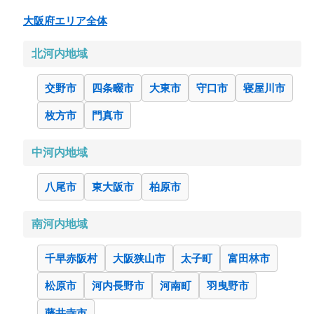
大阪府エリア全体
北河内地域
交野市
四条畷市
大東市
守口市
寝屋川市
枚方市
門真市
中河内地域
八尾市
東大阪市
柏原市
南河内地域
千早赤阪村
大阪狭山市
太子町
富田林市
松原市
河内長野市
河南町
羽曳野市
藤井寺市