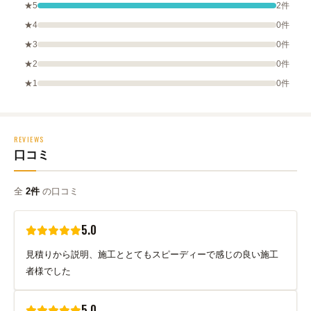
★5
2件
★4
0件
★3
0件
★2
0件
★1
0件
REVIEWS
口コミ
全
2件
の口コミ
5.0
見積りから説明、施工ととてもスピーディーで感じの良い施工
者様でした
5.0