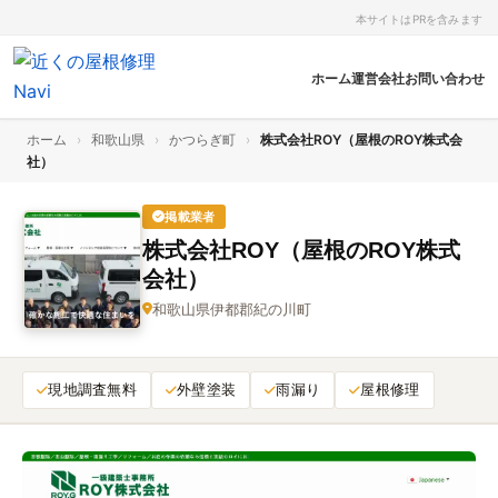
本サイトはPRを含みます
ホーム
運営会社
お問い合わせ
ホーム
›
和歌山県
›
かつらぎ町
›
株式会社ROY（屋根のROY株式会
社）
掲載業者
株式会社ROY（屋根のROY株式
会社）
和歌山県伊都郡紀の川町
現地調査無料
外壁塗装
雨漏り
屋根修理