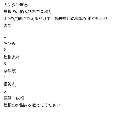
カンタン
60秒
屋根
の
お悩み
無料
で
見積り
3つの質問に答えるだけで、修理費用の概算がすぐ分かり
ます。
1
お悩み
2
屋根素材
3
築年数
4
重視点
5
概算・依頼
屋根のお悩みを教えてください