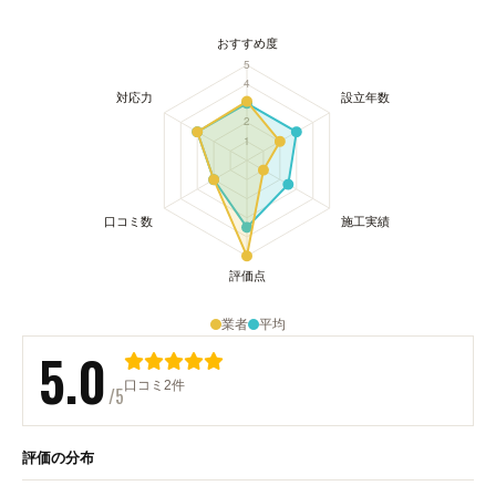
業者
平均
5.0
口コミ2件
/5
評価の分布