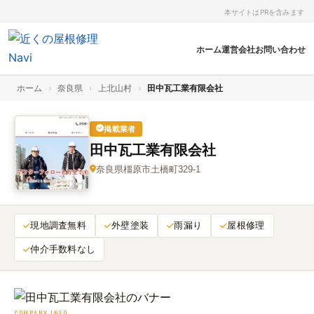
本サイトはPRを含みます
ホーム
運営会社
お問い合わせ
ホーム
›
奈良県
›
上北山村
›
田中瓦工業有限会社
掲載業者
田中瓦工業有限会社
奈良県橿原市土橋町329-1
現地調査無料
外壁塗装
雨漏り
屋根修理
仲介手数料なし
COMPANY INFO