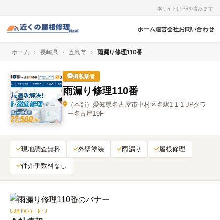
本サイトはPRを含みます
ホーム
運営会社
お問い合わせ
ホーム
›
長崎県
›
五島市
›
雨漏り修理110番
掲載業者
雨漏り修理110番
（本部）愛知県名古屋市中村区名駅1‑1‑1 JPタワ
ー名古屋19F
現地調査無料
外壁塗装
雨漏り
屋根修理
仲介手数料なし
COMPANY INFO