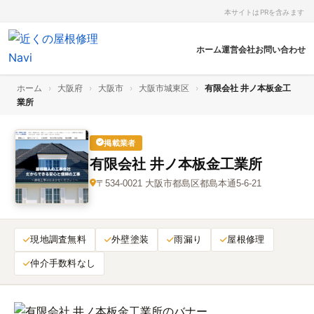
本サイトはPRを含みます
ホーム
運営会社
お問い合わせ
ホーム
›
大阪府
›
大阪市
›
大阪市城東区
›
有限会社 井ノ本板金工
業所
掲載業者
有限会社 井ノ本板金工業所
〒534-0021 大阪市都島区都島本通5-6-21
現地調査無料
外壁塗装
雨漏り
屋根修理
仲介手数料なし