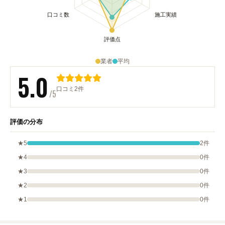
業者
平均
5.0
口コミ2件
/5
評価の分布
★5
2件
★4
0件
★3
0件
★2
0件
★1
0件