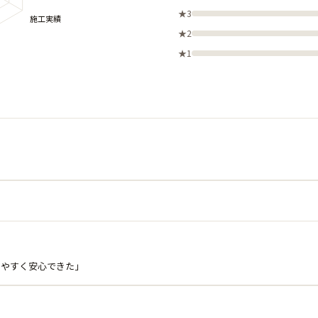
★3
★2
★1
りやすく安心できた」