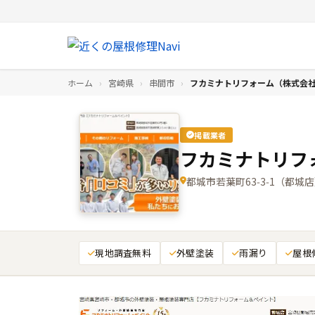
ホーム
›
宮崎県
›
串間市
›
フカミナトリフォーム（株式会社
掲載業者
フカミナトリフ
都城市若葉町63‑3‑1（都城
現地調査無料
外壁塗装
雨漏り
屋根