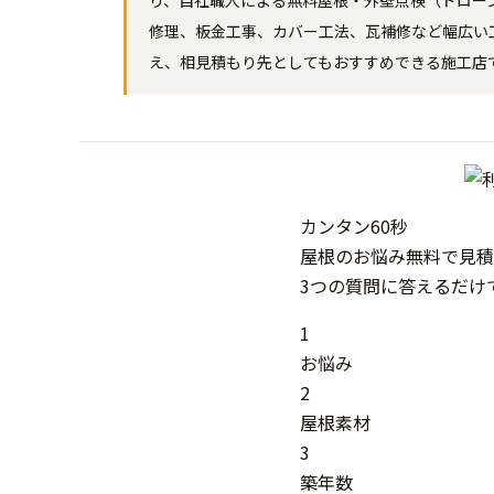
り、自社職人による無料屋根・外壁点検（ドロー
修理、板金工事、カバー工法、瓦補修など幅広い
え、相見積もり先としてもおすすめできる施工店
カンタン
60秒
屋根
の
お悩み
無料
で
見積
3つの質問に答えるだけ
1
お悩み
2
屋根素材
3
築年数