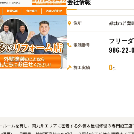
会社情報
住所
都城市若葉町
フリーダイ
電話番号
986‑22‑
0
施工実績
件
ルームを有し、南九州エリアに密着する外装＆屋根修理の専門施工店です